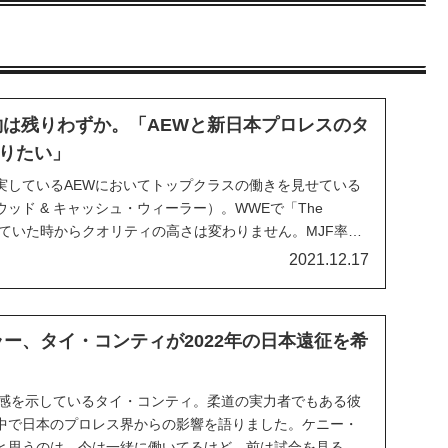
契約は残りわずか。「AEWと新日本プロレスのタ
りたい」
実しているAEWにおいてトップクラスの働きを見せている
ウッド & キャッシュ・ウィーラー）。WWEで「The
活動していた時からクオリティの高さは変わりません。MJF率い
 Pinnacle」のメンバーとしても活躍している2人ですが、
2021.12.17
長くないようです。...
ラー、タイ・コンティが2022年の日本遠征を希
在感を示しているタイ・コンティ。柔道の実力者でもある彼
中で日本のプロレス界からの影響を語りました。ケニー・
と思うのは、今は一緒に働いてるけど、前は試合を見るの