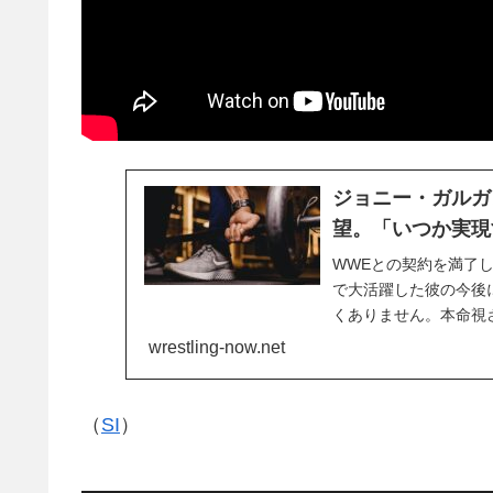
ジョニー・ガルガ
望。「いつか実現
WWEとの契約を満了
で大活躍した彼の今後
くありません。本命視
が、WWEに戻る可能性
wrestling-now.net
中で、先日AEW・Dyna
（
SI
）