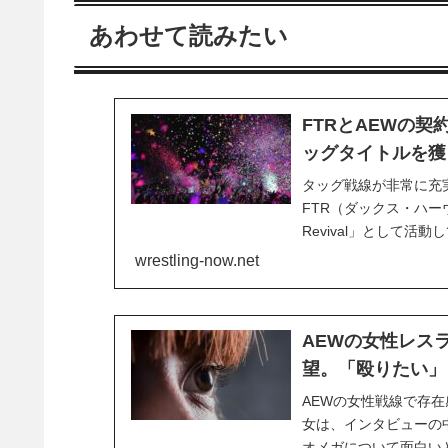
あわせて読みたい
FTRとAEWの
ッグタイトルを獲
タッグ戦線が非常に充
FTR（ダックス・ハー
Revival」として
るヒールユニット「The
wrestling-now.net
団体との契約期間はそう
AEWの女性レス
望。「殴りたい」
AEWの女性戦線で存
女は、インタビューの
オメガについて面白い