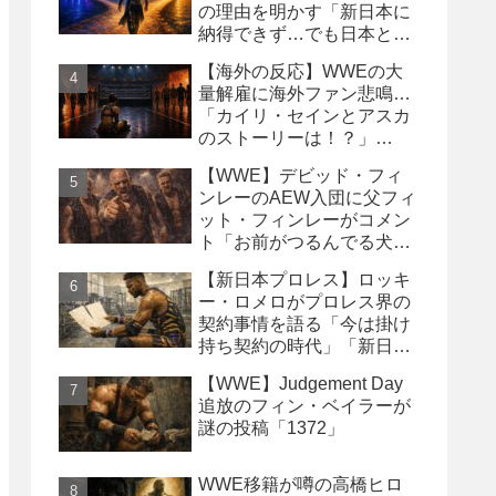
の理由を明かす「新日本に
納得できず…でも日本との
縁は切りたくなかった」
【海外の反応】WWEの大
量解雇に海外ファン悲鳴…
「カイリ・セインとアスカ
のストーリーは！？」
「Wyatt Sicksはブッキング
【WWE】デビッド・フィ
の犠牲になった」
ンレーのAEW入団に父フィ
ット・フィンレーがコメン
ト「お前がつるんでる犬連
中なんて処分しちまえ！」
【新日本プロレス】ロッキ
ー・ロメロがプロレス界の
契約事情を語る「今は掛け
持ち契約の時代」「新日本
は複数年契約に積極的にな
【WWE】Judgement Day
るべき」
追放のフィン・ベイラーが
謎の投稿「1372」
WWE移籍が噂の高橋ヒロ