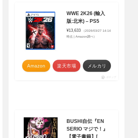
WWE 2K26 (輸入
版:北米) – PS5
¥13,633
（2026/03/27 14:14
時点 | Amazon調べ）
Amazon
楽天市場
メルカリ
ポチップ
BUSHI自伝『EN
SERIO マジで！』
【電子書籍】[