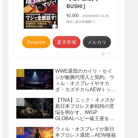
BUSHI ]
¥2,000
（2026/08/05 13:25
時点 | 楽天市場調べ）
Amazon
楽天市場
メルカリ
ポチップ
WWE退団のカイリ・セイ
ンが敏腕代理人と契約。ウ
ィル・オスプレイやオカ
ダ・カズチカらAEWトップ
レスラーたちを担当
【TNA】ニック・ネメスが
新日本プロレス参戦時の苦
悩を明かす。IWGP
GLOBALヘビー級王座を
TNAで防衛するプランが頓
ウィル・オスプレイが新日
挫
本プロレス退団→AEW移籍