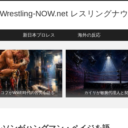
Wrestling-NOW.net レスリングナ
新日本プロレス
海外の反応
・コブがWWE時代の苦労を語る
カイリが敏腕代理人と