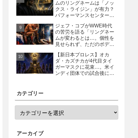
ムのリングネームは「ノッ
クス・ライジン」が有力？
パフォーマンスセンター入
り目前と報じられる
ジェフ・コブがWWE時代
の苦労を語る「リングネー
ムが変わるとは…。個性を
見せられず、ただのボディ
ガード2号に」
【新日本プロレス】オカ
ダ・カズチカが4代目タイ
ガーマスクに花束…。米イ
ンディ団体での試合後にサ
プライズ登場
カテゴリー
アーカイブ