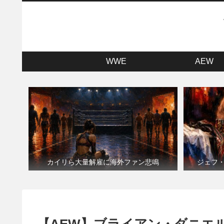
WWE
AEW
カイリら大量解雇に海外ファン悲鳴
ジェフ