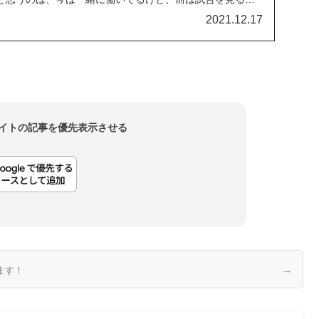
こと。私がNXTにいた時にVトリガーを使っていたのは彼の
2021.12.17
ウル・メンドーサ（NXT）とはとても仲が良く...
当サイトの記事を優先表示させる
→
ます！