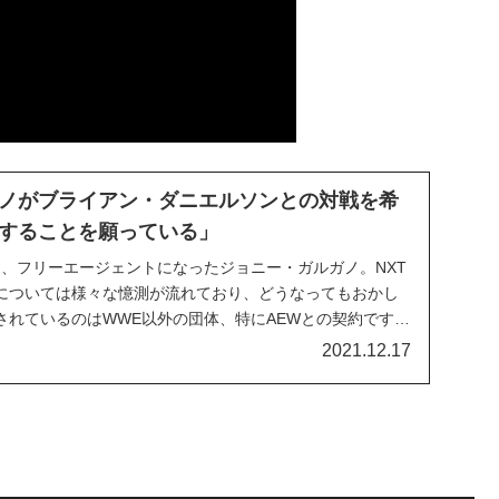
ノがブライアン・ダニエルソンとの対戦を希
することを願っている」
し、フリーエージェントになったジョニー・ガルガノ。NXT
については様々な憶測が流れており、どうなってもおかし
されているのはWWE以外の団体、特にAEWとの契約です
もゼロではないそうです。最近、彼はTwitchでの生配信の
2021.12.17
miteで行わなれ、60分時間切...