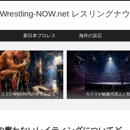
Wrestling-NOW.net レスリングナ
新日本プロレス
海外の反応
・コブがWWE時代の苦労を語る
カイリが敏腕代理人と