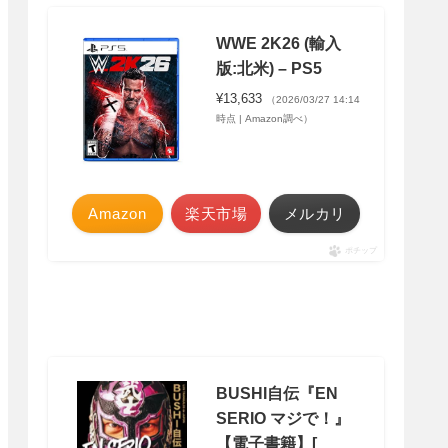
WWE 2K26 (輸入
版:北米) – PS5
¥13,633
（2026/03/27 14:14
時点 | Amazon調べ）
Amazon
楽天市場
メルカリ
ポチップ
BUSHI自伝『EN
SERIO マジで！』
【電子書籍】[