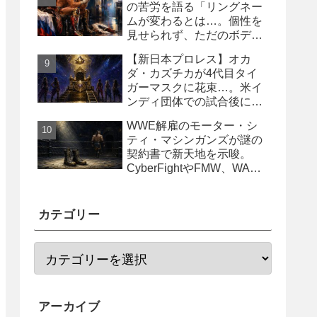
の苦労を語る「リングネー
ムが変わるとは…。個性を
見せられず、ただのボディ
ガード2号に」
【新日本プロレス】オカ
ダ・カズチカが4代目タイ
ガーマスクに花束…。米イ
ンディ団体での試合後にサ
プライズ登場
WWE解雇のモーター・シ
ティ・マシンガンズが謎の
契約書で新天地を示唆。
CyberFightやFMW、WAR
からオファー？
カテゴリー
アーカイブ