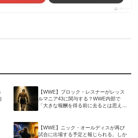
ポチップ
s
【WWE】ブロック・レスナーがレッス
与
ルマニア43に関与する？WWE内部で
「大きな報酬を得る前に去るとは思えな
い」の声
【WWE】ニック・オールディスが再び
試合に出場する予定と報じられる。しか