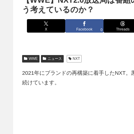
【WWE】NXT2.0放送局は
う考えているのか？
X
Facebook
Threads
0
WWE
ニュース
NXT
2021年にブランドの再構築に着手したNXT
続けています。