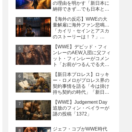
の理由を明かす「新日本に
納得できず…でも日本との
縁は切りたくなかった」
【海外の反応】WWEの大
量解雇に海外ファン悲鳴…
「カイリ・セインとアスカ
のストーリーは！？」
「Wyatt Sicksはブッキング
【WWE】デビッド・フィ
の犠牲になった」
ンレーのAEW入団に父フィ
ット・フィンレーがコメン
ト「お前がつるんでる犬連
中なんて処分しちまえ！」
【新日本プロレス】ロッキ
ー・ロメロがプロレス界の
契約事情を語る「今は掛け
持ち契約の時代」「新日本
は複数年契約に積極的にな
【WWE】Judgement Day
るべき」
追放のフィン・ベイラーが
謎の投稿「1372」
ジェフ・コブがWWE時代