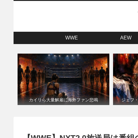
WWE
AEW
カイリら大量解雇に海外ファン悲鳴
ジェフ