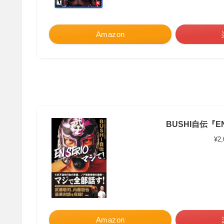
Amazon
BUSHI自伝『EN
¥2
Amazon