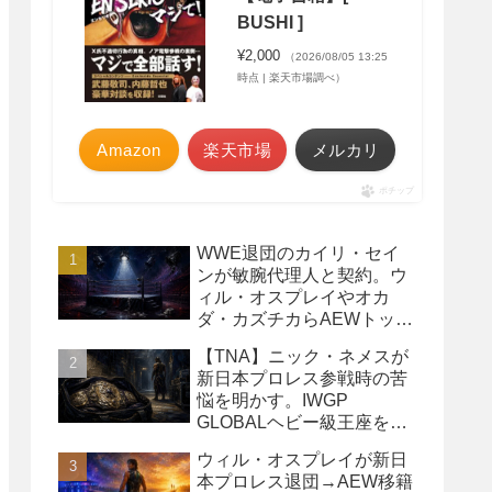
BUSHI ]
¥2,000
（2026/08/05 13:25
時点 | 楽天市場調べ）
Amazon
楽天市場
メルカリ
ポチップ
WWE退団のカイリ・セイ
ンが敏腕代理人と契約。ウ
ィル・オスプレイやオカ
ダ・カズチカらAEWトップ
レスラーたちを担当
【TNA】ニック・ネメスが
新日本プロレス参戦時の苦
悩を明かす。IWGP
GLOBALヘビー級王座を
TNAで防衛するプランが頓
ウィル・オスプレイが新日
挫
本プロレス退団→AEW移籍