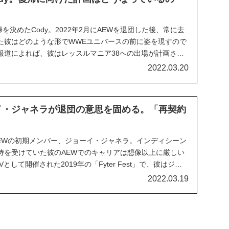
帰を決めたCody。2022年2月にAEWを退団した後、常に去
た彼はどのような形でWWEユニバースの前に姿を現すので
報道によれば、彼はレッスルマニア38への出場が計画され
てセス・ロリンズが噂されています。また、彼はRAWの一
2022.03.20
になるとのこと。Fightf...
イ・ジャネラが退団の意思を固める。「再契約
AEWの初期メンバー、ジョーイ・ジャネラ。インディシーン
持を受けていた彼のAEWでのキャリアは想像以上に厳しい
として開催された2019年の「Fyter Fest」で、彼はジョ
イツ・アウト・マッチに出場。ショーのメインイベンター
2022.03.19
作りました。AEW Da...