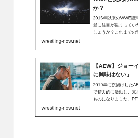
か？
2016年以来のWWE復
就に注目が集まってい
しょうか？これまでの
ており、対戦相手とし
wrestling-now.net
員として活動していくこと
【AEW】ジョー
に興味はない」
2019年に旗揚げした
で精力的に活動し、支
ものになりました。PPV
ン・モクスリーとのラ
wrestling-now.net
としてしっかりと名勝負を