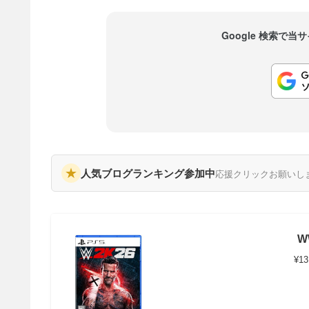
Google 検索で
★
人気ブログランキング参加中
応援クリックお願いし
W
¥13