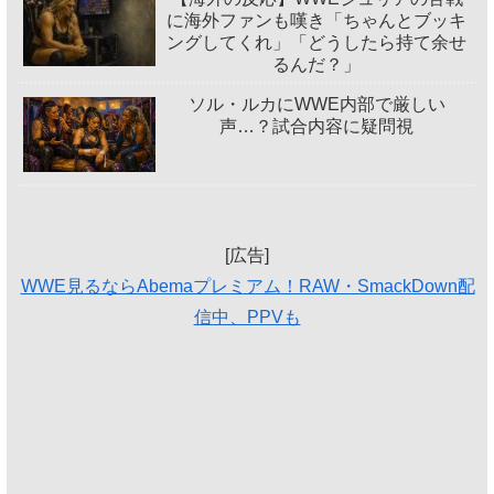
に海外ファンも嘆き「ちゃんとブッキ
ングしてくれ」「どうしたら持て余せ
るんだ？」
ソル・ルカにWWE内部で厳しい
声…？試合内容に疑問視
[広告]
WWE見るならAbemaプレミアム！RAW・SmackDown配
信中、PPVも