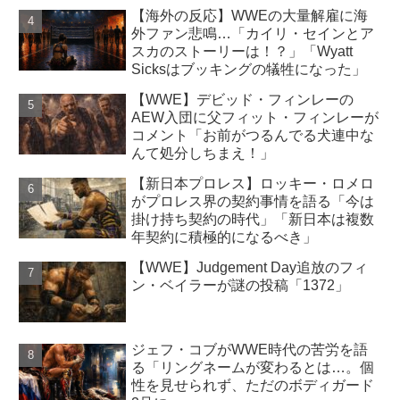
【海外の反応】WWEの大量解雇に海
外ファン悲鳴…「カイリ・セインとア
スカのストーリーは！？」「Wyatt
Sicksはブッキングの犠牲になった」
【WWE】デビッド・フィンレーの
AEW入団に父フィット・フィンレーが
コメント「お前がつるんでる犬連中な
んて処分しちまえ！」
【新日本プロレス】ロッキー・ロメロ
がプロレス界の契約事情を語る「今は
掛け持ち契約の時代」「新日本は複数
年契約に積極的になるべき」
【WWE】Judgement Day追放のフィ
ン・ベイラーが謎の投稿「1372」
ジェフ・コブがWWE時代の苦労を語
る「リングネームが変わるとは…。個
性を見せられず、ただのボディガード