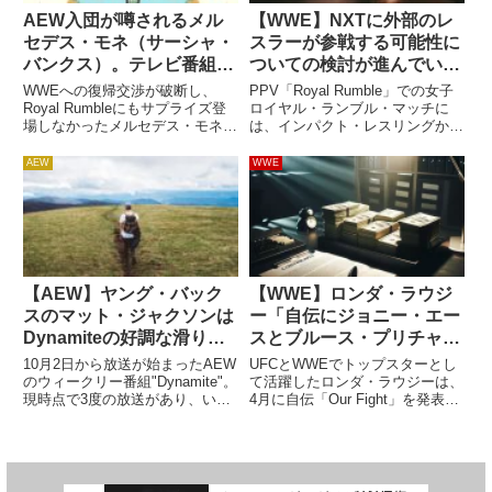
AEW入団が噂されるメル
【WWE】NXTに外部のレ
セデス・モネ（サーシャ・
スラーが参戦する可能性に
バンクス）。テレビ番組登
ついての検討が進んでいる
場はいつになるのか
と報じられる
WWEへの復帰交渉が破断し、
PPV「Royal Rumble」での女子
Royal Rumbleにもサプライズ登
ロイヤル・ランブル・マッチに
場しなかったメルセデス・モネ
は、インパクト・レスリングから
（サーシャ・バンクス）。この時
ミッキー・ジェームスが参戦しま
期にレスラーがWWEへ入団する
す。他団体のレスラーがPPVに
AEW
WWE
のであれば、Royal Rumbleは最
参戦するのは異例です。AEWの
高の舞台です。そこに彼女が登場
マット・ハーディーは、この決断
しなかったこと...
の背景に「ビンス・マ...
【AEW】ヤング・バック
【WWE】ロンダ・ラウジ
スのマット・ジャクソンは
ー「自伝にジョニー・エー
Dynamiteの好調な滑り出
スとブルース・プリチャー
しについてどう考えている
ドの悪口をもっと書きたか
10月2日から放送が始まったAEW
UFCとWWEでトップスターとし
のか？
った。老いぼれに『クソ喰
のウィークリー番組"Dynamite"。
て活躍したロンダ・ラウジーは、
現時点で3度の放送があり、いず
4月に自伝「Our Fight」を発表し
らえ』と」
れも裏番組のWWE・NXTをレイ
ます。この本の中で、彼女は
ティングで上回っています。初回
WWEやビンス・マクマホンによ
放送は140万世帯の視聴者を獲得
る女性選手たちへの扱いの酷さを
し、好調な滑り出しとなった同番
容赦なく批判しています。褒める
組について、...
べきものは褒め、批判す...