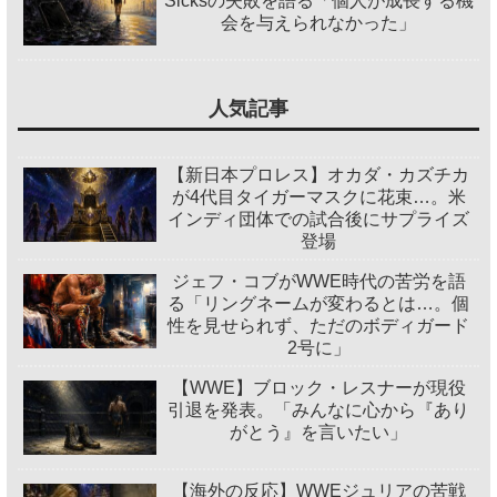
Sicksの失敗を語る「個人が成長する機
会を与えられなかった」
人気記事
【新日本プロレス】オカダ・カズチカ
が4代目タイガーマスクに花束…。米
インディ団体での試合後にサプライズ
登場
ジェフ・コブがWWE時代の苦労を語
る「リングネームが変わるとは…。個
性を見せられず、ただのボディガード
2号に」
【WWE】ブロック・レスナーが現役
引退を発表。「みんなに心から『あり
がとう』を言いたい」
【海外の反応】WWEジュリアの苦戦