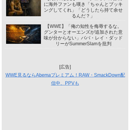
に海外ファンも嘆き「ちゃんとブッキ
ングしてくれ」「どうしたら持て余せ
るんだ？」
【WWE】「俺の知性を侮辱するな。
グンターとオーエンズが追加された意
味が分からない」ババ・レイ・ダッド
リーがSummerSlamを批判
[広告]
WWE見るならAbemaプレミアム！RAW・SmackDown配
信中、PPVも