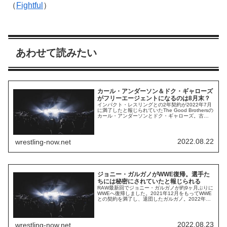
（
Fightful
）
あわせて読みたい
カール・アンダーソン＆ドク・ギャローズ
がフリーエージェントになるのは8月末？
インパクト・レスリングとの2年契約が2022年7月
に満了したと報じられていたThe Good Brothersの
カール・アンダーソンとドク・ギャローズ。古巣
新日本プロレスにたびたび参戦している2人の今後
がどうなるのか、新天地としてどの団体を選ぶの
か。Bullet Clubの重要人物である2人の契約先はあ
らゆる団体のストーリーラインに影響する可能性
2022.08.22
wrestling-now.net
が高く、否が...
ジョニー・ガルガノがWWE復帰。選手た
ちには秘密にされていたと報じられる
RAW最新回でジョニー・ガルガノが約9ヶ月ぶりに
WWEへ復帰しました。2021年12月をもってWWE
との契約を満了し、退団したガルガノ。2022年2
月に妻キャンディス・レラエとの間に生まれた子
どもとの時間を優先してレスラーとしての活動を
休止していましたが、復帰の舞台として選んだの
は古巣でした。「AEWに行くだろう」と誰もが思
2022.08.23
wrestling-now.net
っていたはずですが、やはりHHHが...