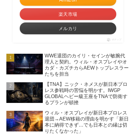
楽天市場
メルカリ
ポチップ
WWE退団のカイリ・セインが敏腕代
理人と契約。ウィル・オスプレイやオ
カダ・カズチカらAEWトップレスラー
たちを担当
【TNA】ニック・ネメスが新日本プロ
レス参戦時の苦悩を明かす。IWGP
GLOBALヘビー級王座をTNAで防衛す
るプランが頓挫
ウィル・オスプレイが新日本プロレス
退団→AEW移籍の理由を明かす「新日
本に納得できず…でも日本との縁は切
りたくなかった」