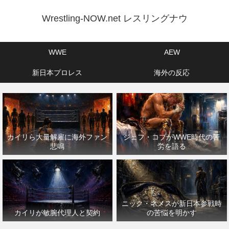
Wrestling-NOW.net レスリングナウ
WWE
AEW
新日本プロレス
海外の反応
カイリら大量解雇に海外ファン
ジェフ・コブがWWE時代の苦
悲鳴
労を語る
ニック・ネメスが新日本参戦時
カイリが敏腕代理人と契約
の苦悩を明かす