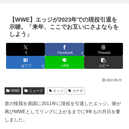
【WWE】エッジが2023年での現役引退を
示唆。「来年、ここでお互いにさよならを
しよう」
X
Facebook
Threads
0
はてブ
LINE
コピー
0
2022.08.23
WWE
ニュース
エッジ
カナダ
首の怪我を原因に2011年に現役を引退したエッジ。彼が
再びWWEとしてリングに上がるまでに9年もの月日を要
しました。