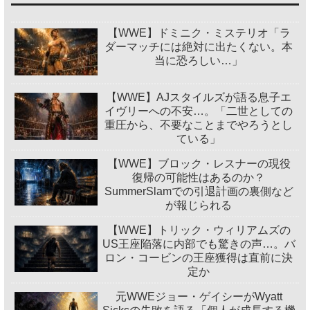
【WWE】ドミニク・ミステリオ「ラ
ダーマッチには絶対に出たくない。本
当に恐ろしい…」
【WWE】AJスタイルズが語る息子エ
イヴリーへの不安…。「二世としての
重圧から、不要なことまでやろうとし
ている」
【WWE】ブロック・レスナーの現役
復帰の可能性はあるのか？
SummerSlamでの引退計画の裏側など
が報じられる
【WWE】トリック・ウィリアムズの
US王座陥落に内部でも驚きの声…。バ
ロン・コービンの王座獲得は直前に決
定か
元WWEジョー・ゲイシーがWyatt