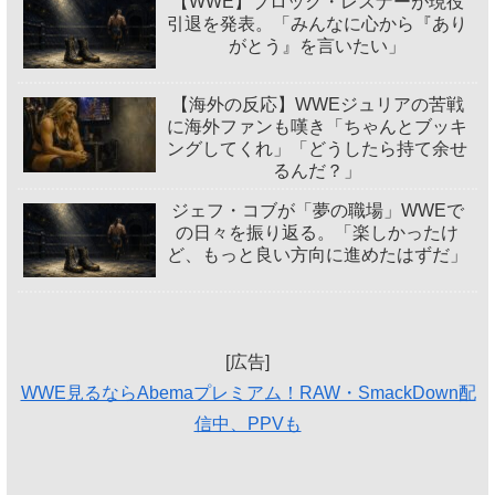
【WWE】ブロック・レスナーが現役
引退を発表。「みんなに心から『あり
がとう』を言いたい」
【海外の反応】WWEジュリアの苦戦
に海外ファンも嘆き「ちゃんとブッキ
ングしてくれ」「どうしたら持て余せ
るんだ？」
ジェフ・コブが「夢の職場」WWEで
の日々を振り返る。「楽しかったけ
ど、もっと良い方向に進めたはずだ」
[広告]
WWE見るならAbemaプレミアム！RAW・SmackDown配
信中、PPVも