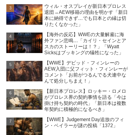
ウィル・オスプレイが新日本プロレス
退団→AEW移籍の理由を明かす「新日
本に納得できず…でも日本との縁は切
りたくなかった」
【海外の反応】WWEの大量解雇に海
外ファン悲鳴…「カイリ・セインとア
スカのストーリーは！？」「Wyatt
Sicksはブッキングの犠牲になった」
【WWE】デビッド・フィンレーの
AEW入団に父フィット・フィンレーが
コメント「お前がつるんでる犬連中な
んて処分しちまえ！」
【新日本プロレス】ロッキー・ロメロ
がプロレス界の契約事情を語る「今は
掛け持ち契約の時代」「新日本は複数
年契約に積極的になるべき」
【WWE】Judgement Day追放のフィ
ン・ベイラーが謎の投稿「1372」