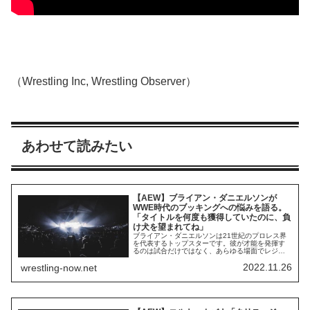
（Wrestling Inc, Wrestling Observer）
あわせて読みたい
【AEW】ブライアン・ダニエルソンが
WWE時代のブッキングへの悩みを語る。
「タイトルを何度も獲得していたのに、負
け犬を望まれてね」
ブライアン・ダニエルソンは21世紀のプロレス界
を代表するトップスターです。彼が才能を発揮す
るのは試合だけではなく、あらゆる場面でレジェ
ンド似ふさわしい活躍を見せてきました。2020年
2022.11.26
wrestling-now.net
以降はWWEのバックステージでもクリエイティブ
面での存在感を示していたと報じられました。し
かし、プロレスはあらゆる立場に置かれることを
求められます。Podcast番組「One F...