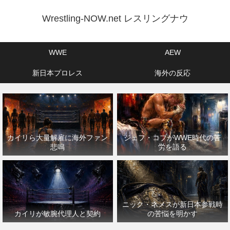
Wrestling-NOW.net レスリングナウ
WWE
AEW
新日本プロレス
海外の反応
カイリら大量解雇に海外ファン
ジェフ・コブがWWE時代の苦
悲鳴
労を語る
ニック・ネメスが新日本参戦時
カイリが敏腕代理人と契約
の苦悩を明かす