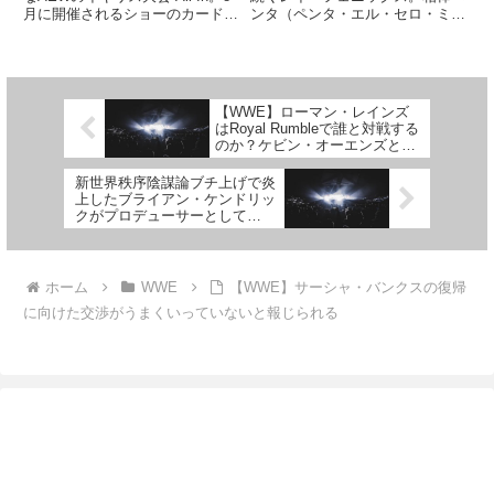
月に開催されるショーのカードは
ンタ（ペンタ・エル・セロ・ミエ
まだ1つも発表されていません
ド）は一足先にAEWとの契約を
が、プリセールスの段階で既に団
満了してWWEへ移籍し、チャ
体内部の目標チケット売上枚数の
ド・ゲイブルとの素晴らしいデビ
4万枚を上回っています。今日、
ューマッチを披露しました。この
トニー・カーン社長はチ...
試合はAEWでの扱いに不満を...
【WWE】ローマン・レインズ
はRoyal Rumbleで誰と対戦する
のか？ケビン・オーエンズとサ
ミ・ゼインの関係に注目
新世界秩序陰謀論ブチ上げで炎
上したブライアン・ケンドリッ
クがプロデューサーとして
WWEへ復帰
ホーム
WWE
【WWE】サーシャ・バンクスの復帰
に向けた交渉がうまくいっていないと報じられる