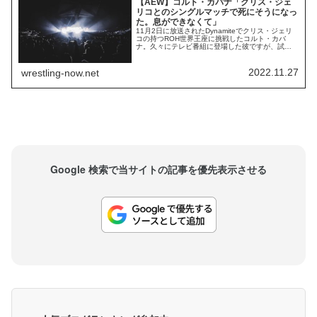
【AEW】コルト・カバナ「クリス・ジェ
リコとのシングルマッチで死にそうになっ
た。息ができなくて」
11月2日に放送されたDynamiteでクリス・ジェリ
コの持つROH世界王座に挑戦したコルト・カバ
ナ。久々にテレビ番組に登場した彼ですが、試合
には敗れてしまいました。現在はROHのロースタ
ーとして働いている彼にとって、この試合はAEW
への限定的な復帰に過ぎず、AEWで継続的に働く
2022.11.27
wrestling-now.net
ことにはならないようです。自身のPodcast番組の
中で、彼はジェリコ戦で起きて...
Google 検索で当サイトの記事を優先表示させる