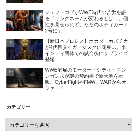
ジェフ・コブがWWE時代の苦労を語
る「リングネームが変わるとは…。個
性を見せられず、ただのボディガード
2号に」
【新日本プロレス】オカダ・カズチカ
が4代目タイガーマスクに花束…。米
インディ団体での試合後にサプライズ
登場
WWE解雇のモーター・シティ・マシ
ンガンズが謎の契約書で新天地を示
唆。CyberFightやFMW、WARからオ
ファー？
カテゴリー