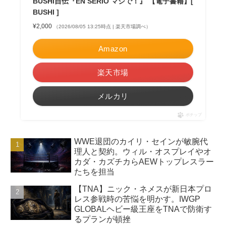
BUSHI自伝『EN SERIO マジで！』 【電子書籍】[
BUSHI ]
¥2,000
（2026/08/05 13:25時点 | 楽天市場調べ）
Amazon
楽天市場
メルカリ
ポチップ
WWE退団のカイリ・セインが敏腕代
理人と契約。ウィル・オスプレイやオ
カダ・カズチカらAEWトップレスラー
たちを担当
【TNA】ニック・ネメスが新日本プロ
レス参戦時の苦悩を明かす。IWGP
GLOBALヘビー級王座をTNAで防衛す
るプランが頓挫