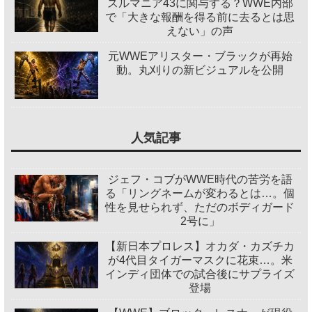
スルマニア43に関与する？WWE内部
で「大きな報酬を得る前に去るとは思
えない」の声
元WWEアリスター・ブラックが再始
動。丸刈りの新ビジュアルを公開
人気記事
ジェフ・コブがWWE時代の苦労を語
る「リングネームが変わるとは…。個
性を見せられず、ただのボディガード
2号に」
【新日本プロレス】オカダ・カズチカ
が4代目タイガーマスクに花束…。米
インディ団体での試合後にサプライズ
登場