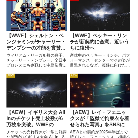
【WWE】シェルトン・ベ
【WWE】ベッキー・リン
ンジャミンがチャーリー・
チが新契約に合意。近いう
デンプシーの才能を賞賛。
ちに復帰へ
「もっと上手くなるよ」
ウィリアム・リーガル卿の息子、
産休中のベッキー・リンチ。パフ
チャーリー・デンプシー。全日本
ォーマンス・センターでその姿が
プロレスにも参戦して中島勝彦と
目撃されるなど、復帰に向けた動
激闘を演じた27歳の彼は、その
きが水面下で進められているよう
テクニックが高く評価されてお
です。レスリング・オブザーバー
AEW
AEW
り、将来性の高さに期待が寄せら
のデイブ・メルツァーによれば、
れています。頼れる父がいる職場
彼女はレッスルマニア37に何ら
で働けるというのは、彼のような
かの形で登場する可能性もあっ
立...
た...
【AEW】イギリス大会 All
【AEW】レイ・フェニッ
Inのチケット売上枚数が6
クスが「監獄で拘束衣を着
万枚を突破。WWEの
せられた写真」をSNSに投
Clash at the Castleの売上
稿。飼い殺しへの反発か
チケットの売れ行きが非常に好調
AEWとの契約が2025年半ばまで
枚数にあと僅かまで迫る
なAEWのイギリス大会 All In。8
続くレイ・フェニックス。相棒ペ