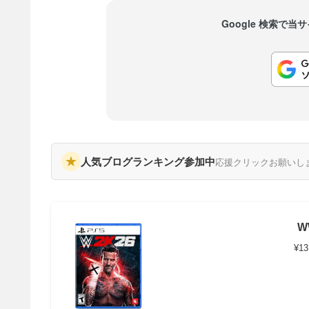
Google 検索で
★
人気ブログランキング参加中
応援クリックお願いし
W
¥13