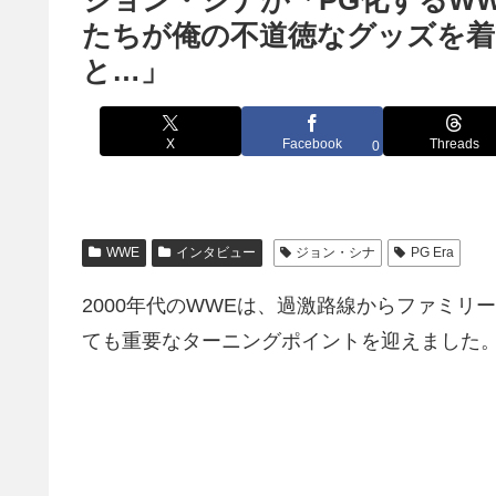
ジョン・シナが「PG化するW
たちが俺の不道徳なグッズを着
と…」
X
Facebook
Threads
0
WWE
インタビュー
ジョン・シナ
PG Era
2000年代のWWEは、過激路線からファミリー
ても重要なターニングポイントを迎えました