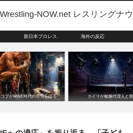
Wrestling-NOW.net レスリングナ
新日本プロレス
海外の反応
・コブがWWE時代の苦労を語る
カイリが敏腕代理人と