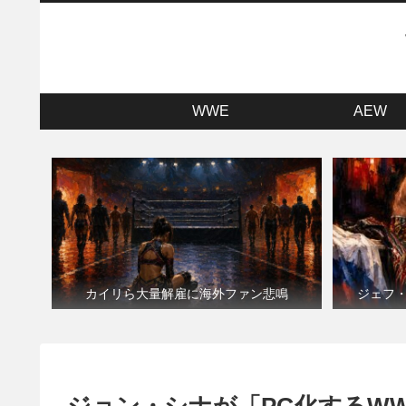
WWE
AEW
カイリら大量解雇に海外ファン悲鳴
ジェフ