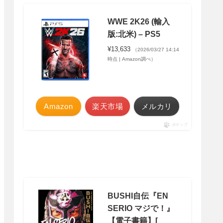
WWE 2K26 (輸入
版:北米) – PS5
¥13,633
（2026/03/27 14:14
時点 | Amazon調べ）
Amazon
楽天市場
メルカリ
ポチップ
BUSHI自伝『EN
SERIO マジで！』
【電子書籍】[