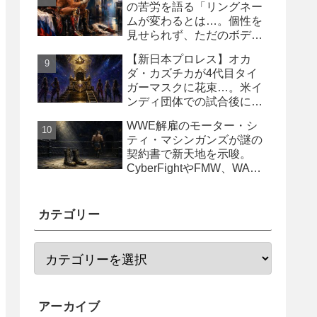
の苦労を語る「リングネー
ムが変わるとは…。個性を
見せられず、ただのボディ
ガード2号に」
【新日本プロレス】オカ
ダ・カズチカが4代目タイ
ガーマスクに花束…。米イ
ンディ団体での試合後にサ
プライズ登場
WWE解雇のモーター・シ
ティ・マシンガンズが謎の
契約書で新天地を示唆。
CyberFightやFMW、WAR
からオファー？
カテゴリー
アーカイブ