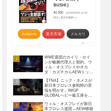
BUSHI ]
¥2,000
（2026/08/05 13:25
時点 | 楽天市場調べ）
Amazon
楽天市場
メルカリ
ポチップ
WWE退団のカイリ・セイ
ンが敏腕代理人と契約。ウ
ィル・オスプレイやオカ
ダ・カズチカらAEWトップ
レスラーたちを担当
【TNA】ニック・ネメスが
新日本プロレス参戦時の苦
悩を明かす。IWGP
GLOBALヘビー級王座を
TNAで防衛するプランが頓
ウィル・オスプレイが新日
挫
本プロレス退団→AEW移籍