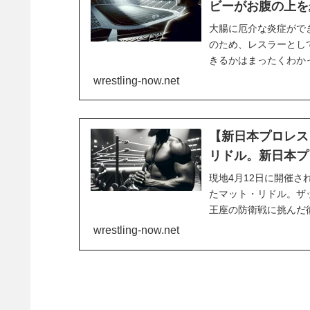
ビーがお腹の上を
大腸に厄介な炎症がで
のため、レスラーとし
きるかはまったくわか
す。Twitchでのゲ
wrestling-now.net
す。最新の配信で、彼は
【新日本プロレス
リドル。新日本プ
現地4月12日に開催された
たマット・リドル。ザッ
王座の防衛戦に挑んだ
彼は退場する際に笑顔
wrestling-now.net
FULL MATCH!April 12, 