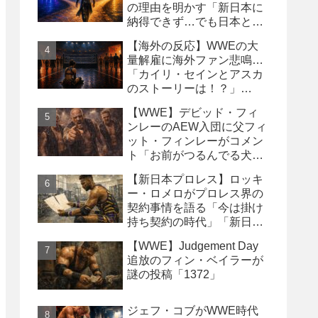
の理由を明かす「新日本に
納得できず…でも日本との
縁は切りたくなかった」
【海外の反応】WWEの大
量解雇に海外ファン悲鳴…
「カイリ・セインとアスカ
のストーリーは！？」
「Wyatt Sicksはブッキング
【WWE】デビッド・フィ
の犠牲になった」
ンレーのAEW入団に父フィ
ット・フィンレーがコメン
ト「お前がつるんでる犬連
中なんて処分しちまえ！」
【新日本プロレス】ロッキ
ー・ロメロがプロレス界の
契約事情を語る「今は掛け
持ち契約の時代」「新日本
は複数年契約に積極的にな
【WWE】Judgement Day
るべき」
追放のフィン・ベイラーが
謎の投稿「1372」
ジェフ・コブがWWE時代