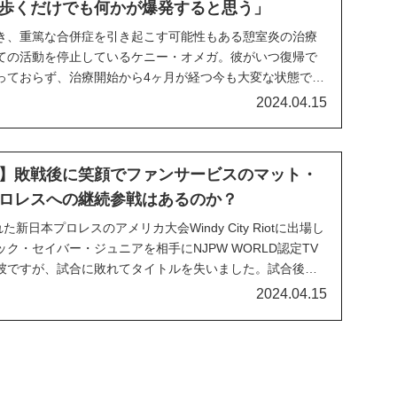
歩くだけでも何かが爆発すると思う」
き、重篤な合併症を引き起こす可能性もある憩室炎の治療
ての活動を停止しているケニー・オメガ。彼がいつ復帰で
っておらず、治療開始から4ヶ月が経つ今も大変な状態で
ーム配信を楽しみながら、復帰に向けた治療に取り組んでいま
2024.04.15
現在の憩室炎の病状や闘病生活について語り、症...
】敗戦後に笑顔でファンサービスのマット・
ロレスへの継続参戦はあるのか？
新日本プロレスのアメリカ大会Windy City Riotに出場し
ク・セイバー・ジュニアを相手にNJPW WORLD認定TV
彼ですが、試合に敗れてタイトルを失いました。試合後、
でファンサービスをしていたことが話題になっています。
2024.04.15
2...