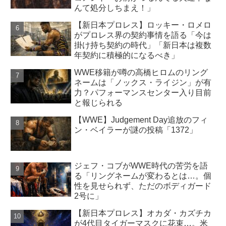
んて処分しちまえ！」
【新日本プロレス】ロッキー・ロメロ
がプロレス界の契約事情を語る「今は
掛け持ち契約の時代」「新日本は複数
年契約に積極的になるべき」
WWE移籍が噂の高橋ヒロムのリング
ネームは「ノックス・ライジン」が有
力？パフォーマンスセンター入り目前
と報じられる
【WWE】Judgement Day追放のフィ
ン・ベイラーが謎の投稿「1372」
ジェフ・コブがWWE時代の苦労を語
る「リングネームが変わるとは…。個
性を見せられず、ただのボディガード
2号に」
【新日本プロレス】オカダ・カズチカ
が4代目タイガーマスクに花束…。米