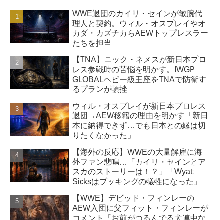
WWE退団のカイリ・セインが敏腕代
理人と契約。ウィル・オスプレイやオ
カダ・カズチカらAEWトップレスラー
たちを担当
【TNA】ニック・ネメスが新日本プロ
レス参戦時の苦悩を明かす。IWGP
GLOBALヘビー級王座をTNAで防衛す
るプランが頓挫
ウィル・オスプレイが新日本プロレス
退団→AEW移籍の理由を明かす「新日
本に納得できず…でも日本との縁は切
りたくなかった」
【海外の反応】WWEの大量解雇に海
外ファン悲鳴…「カイリ・セインとア
スカのストーリーは！？」「Wyatt
Sicksはブッキングの犠牲になった」
【WWE】デビッド・フィンレーの
AEW入団に父フィット・フィンレーが
コメント「お前がつるんでる犬連中な