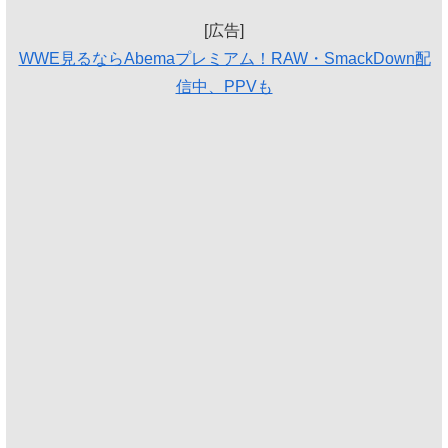
[広告]
WWE見るならAbemaプレミアム！RAW・SmackDown配
信中、PPVも