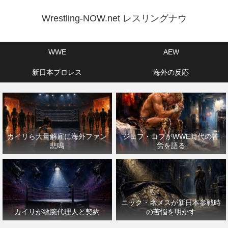
Wrestling-NOW.net レスリングナウ
WWE
AEW
新日本プロレス
海外の反応
カイリら大量解雇に海外ファン
ジェフ・コブがWWE時代の苦
悲鳴
労を語る
ニック・ネメスが新日本参戦時
カイリが敏腕代理人と契約
の苦悩を明かす