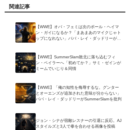
関連記事
【WWE】オバ・フェミは次のポール・ヘイマ
ン・ガイになるか？「まあまあのマイクじゃト
ップになれない」ババ・レイ・ダッドリーが指
摘
【WWE】SummerSlam敗北に落ち込むフィ
ン・ベイラーへ「初めてか？」サミ・ゼインが
ミームでいじり＆同情
【WWE】「俺の知性を侮辱するな。グンター
とオーエンズが追加された意味が分からない」
ババ・レイ・ダッドリーがSummerSlamを批判
ジョン・シナが宿敵レスナーの引退に反応。AJ
スタイルズと3人で拳を合わせる画像を投稿