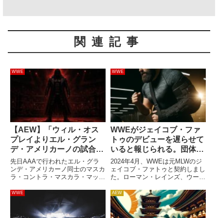
関連記事
WWE
WWE
【AEW】「ウィル・オス
WWEがジェイコブ・ファ
プレイよりエル・グラン
トゥのデビューを遅らせて
デ・アメリカーノの試合の
いると報じられる。団体内
方が記憶に残る」？オスプ
ではどういった議論がある
先日AAAで行われたエル・グラ
2024年4月、WWEは元MLWのジ
レイが反論「俺の試合を思
のか？
ンデ・アメリカーノ同士のマスカ
ェイコブ・ファトゥと契約しまし
ラ・コントラ・マスカラ・マッチ
た。ローマン・レインズ、ウーソ
い出せないなら、記憶力が
は、世界中のレスラーたちを煽る
ズ、そしてソロ・シコアの「いと
ないだけ」
道具になってしまっているようで
こ」にあたる、アノアイ・ファミ
WWE
AEW
す。この試合が名勝負だったのは
リーの一員。WWEではBloodline
紛れもない事実であり、マッチ・
のストーリーに関与することが予
オブ・ザ・イヤーの筆頭候補に
想されています...