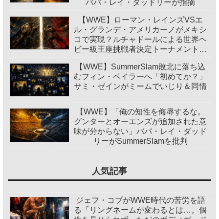
ババ・レイ・ダッドリーが指摘
【WWE】ローマン・レインズVSエ
ル・グランデ・アメリカーノがメキシ
コで実現？ルチャドールによる世界ヘ
ビー級王座挑戦者決定トーナメント開
催
【WWE】SummerSlam敗北に落ち込
むフィン・ベイラーへ「初めてか？」
サミ・ゼインがミームでいじり＆同情
【WWE】「俺の知性を侮辱するな。
グンターとオーエンズが追加された意
味が分からない」ババ・レイ・ダッド
リーがSummerSlamを批判
人気記事
ジェフ・コブがWWE時代の苦労を語
る「リングネームが変わるとは…。個