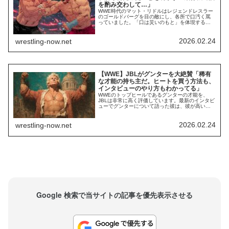
を酌み交わして…」
WWE時代のマット・リドルはレジェンドレスラー
のゴールドバーグを目の敵にし、各所で口汚く罵
っていました。「口は災いのもと」を体現するト
ラブルメーカーだった彼は、セス・ロリンズやロ
ーマン・レインズとも険悪な関係だったほか、
WWE退団後はCMパンクを徹底的に批判していま
2026.02.24
wrestling-now.net
す。しかし、最もよく知られているのはゴールド
バーグとのガチな喧嘩です。彼は俺に「無礼で失
礼で、...
【WWE】JBLがグンターを大絶賛「稀有
な才能の持ち主だ。ヒートを買う方法も、
インタビューのやり方もわかってる」
WWEのトップヒールであるグンターの才能を、
JBLは非常に高く評価しています。最新のインタビ
ューでグンターについて語った彼は、彼が高いレ
ベルの試合を提供しながらも観客からの大きなヒ
ートを維持できる稀有な能力を持っていると称賛
しました。彼は最高だ、本当に素晴らしいよ。彼
2026.02.24
wrestling-now.net
のすべてがね。最高だと思っている。彼ほどのヒ
ートを背負える奴はごくわずかしかいない。彼は
それ...
Google 検索で当サイトの記事を優先表示させる