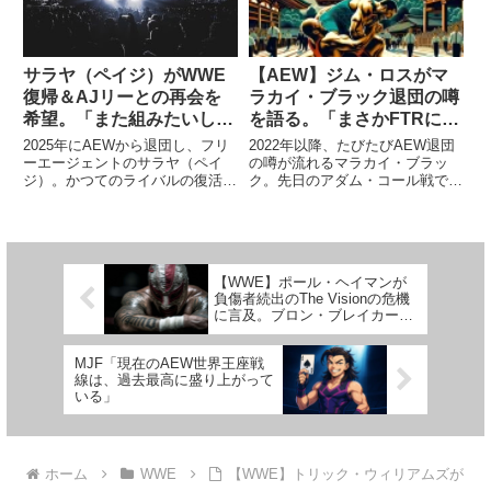
な...
サラヤ（ペイジ）がWWE
【AEW】ジム・ロスがマ
復帰＆AJリーとの再会を
ラカイ・ブラック退団の噂
希望。「また組みたいし、
を語る。「まさかFTRに勝
戦いたい。すぐじゃなくて
つとは…。ブラックが負け
2025年にAEWから退団し、フリ
2022年以降、たびたびAEW退団
いいから」
ることに農場を賭けてなく
ーエージェントのサラヤ（ペイ
の噂が流れるマラカイ・ブラッ
ジ）。かつてのライバルの復活に
ク。先日のアダム・コール戦で
てよかった」
大興奮しています。先日、2010
は、コールにフィニッシャーを決
年代に活躍したAJリーがWWEに
めるように促す仕草を見せたり、
復帰。夫CMパンクとのタッグで
試合後にコールとハグしたりと、
セス・ロリンズ＆ベッキー・リン
「これが彼にとって最後のAEW
チ夫妻との抗争に入ります...
での試合なのか？」と予感させ
【WWE】ポール・ヘイマンが
る...
負傷者続出のThe Visionの危機
に言及。ブロン・ブレイカーに
は「悔しさで身を焦がしてほし
い」
MJF「現在のAEW世界王座戦
線は、過去最高に盛り上がって
いる」
ホーム
WWE
【WWE】トリック・ウィリアムズが