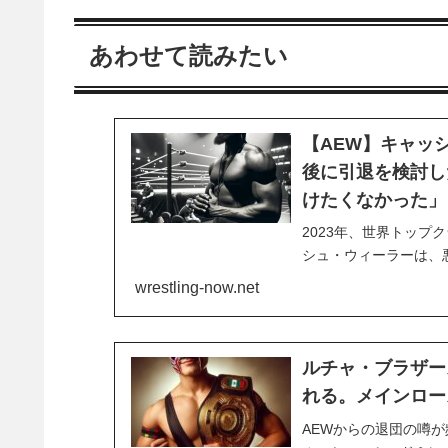
あわせて読みたい
【AEW】キャッ
後に引退を検討し
けたくなかった」
2023年、世界トップ
シュ・ウィーラーは、
不安定な走行の車を追
wrestling-now.net
りの表情と銃口を向け
いた銃器はすべて地元の
ルチャ・ブラザー
れる。メインロー
AEWからの退団の噂