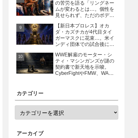
の苦労を語る「リングネー
ムが変わるとは…。個性を
見せられず、ただのボディ
ガード2号に」
【新日本プロレス】オカ
ダ・カズチカが4代目タイ
ガーマスクに花束…。米イ
ンディ団体での試合後にサ
プライズ登場
WWE解雇のモーター・シ
ティ・マシンガンズが謎の
契約書で新天地を示唆。
CyberFightやFMW、WAR
からオファー？
カテゴリー
アーカイブ