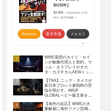
BUSHI ]
¥2,000
（2026/08/05 13:25
時点 | 楽天市場調べ）
Amazon
楽天市場
メルカリ
ポチップ
WWE退団のカイリ・セイ
ンが敏腕代理人と契約。ウ
ィル・オスプレイやオカ
ダ・カズチカらAEWトップ
レスラーたちを担当
【TNA】ニック・ネメスが
新日本プロレス参戦時の苦
悩を明かす。IWGP
GLOBALヘビー級王座を
TNAで防衛するプランが頓
【海外の反応】WWEの大
挫
量解雇に海外ファン悲鳴…