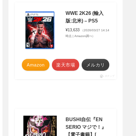
WWE 2K26 (輸入
版:北米) – PS5
¥13,633
（2026/03/27 14:14
時点 | Amazon調べ）
Amazon
楽天市場
メルカリ
ポチップ
BUSHI自伝『EN
SERIO マジで！』
【電子書籍】[