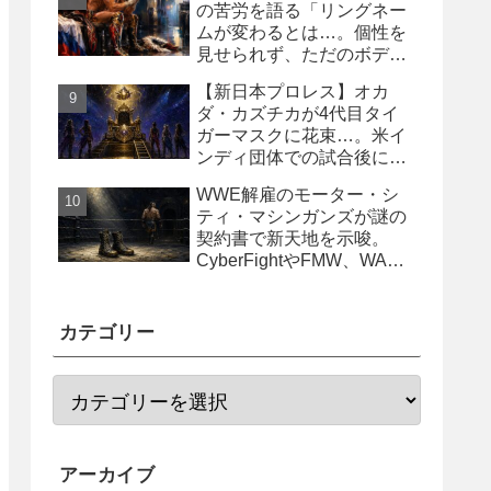
の苦労を語る「リングネー
ムが変わるとは…。個性を
見せられず、ただのボディ
ガード2号に」
【新日本プロレス】オカ
ダ・カズチカが4代目タイ
ガーマスクに花束…。米イ
ンディ団体での試合後にサ
プライズ登場
WWE解雇のモーター・シ
ティ・マシンガンズが謎の
契約書で新天地を示唆。
CyberFightやFMW、WAR
からオファー？
カテゴリー
アーカイブ