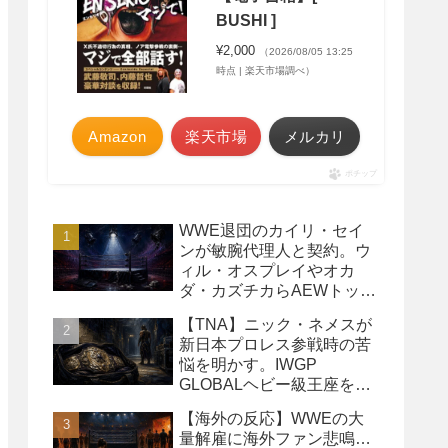
BUSHI ]
¥2,000
（2026/08/05 13:25
時点 | 楽天市場調べ）
Amazon
楽天市場
メルカリ
ポチップ
WWE退団のカイリ・セイ
ンが敏腕代理人と契約。ウ
ィル・オスプレイやオカ
ダ・カズチカらAEWトップ
レスラーたちを担当
【TNA】ニック・ネメスが
新日本プロレス参戦時の苦
悩を明かす。IWGP
GLOBALヘビー級王座を
TNAで防衛するプランが頓
【海外の反応】WWEの大
挫
量解雇に海外ファン悲鳴…