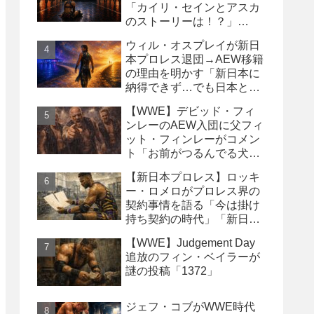
「カイリ・セインとアスカ
のストーリーは！？」
「Wyatt Sicksはブッキング
ウィル・オスプレイが新日
の犠牲になった」
本プロレス退団→AEW移籍
の理由を明かす「新日本に
納得できず…でも日本との
縁は切りたくなかった」
【WWE】デビッド・フィ
ンレーのAEW入団に父フィ
ット・フィンレーがコメン
ト「お前がつるんでる犬連
中なんて処分しちまえ！」
【新日本プロレス】ロッキ
ー・ロメロがプロレス界の
契約事情を語る「今は掛け
持ち契約の時代」「新日本
は複数年契約に積極的にな
【WWE】Judgement Day
るべき」
追放のフィン・ベイラーが
謎の投稿「1372」
ジェフ・コブがWWE時代