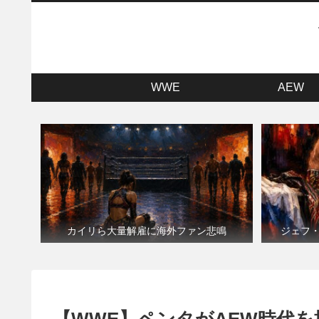
WWE
AEW
カイリら大量解雇に海外ファン悲鳴
ジェフ