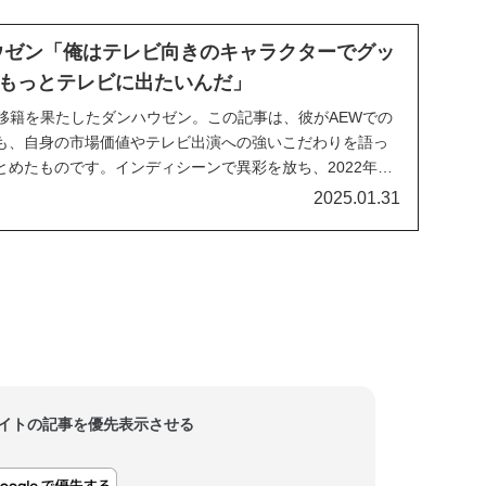
も追跡不可能な男だった……と語りました...
ウゼン「俺はテレビ向きのキャラクターでグッ
もっとテレビに出たいんだ」
の移籍を果たしたダンハウゼン。この記事は、彼がAEWでの
も、自身の市場価値やテレビ出演への強いこだわりを語っ
とめたものです。インディシーンで異彩を放ち、2022年に
に人気が上昇した悪魔、ダンハウゼン。入団当初は出番が多
2025.01.31
年に負傷してからは出番が減り、AEWと...
当サイトの記事を優先表示させる