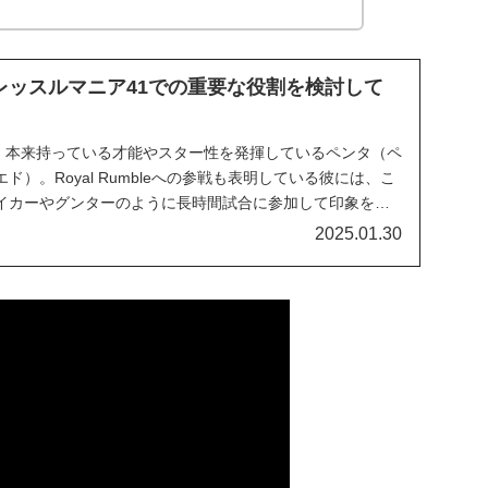
レッスルマニア41での重要な役割を検討して
後、本来持っている才能やスター性を発揮しているペンタ（ペ
）。Royal Rumbleへの参戦も表明している彼には、こ
イカーやグンターのように長時間試合に参加して印象を残
ているという話もあります。WWE移籍から間もなく大きな
2025.01.30
skeedaによれば、W...