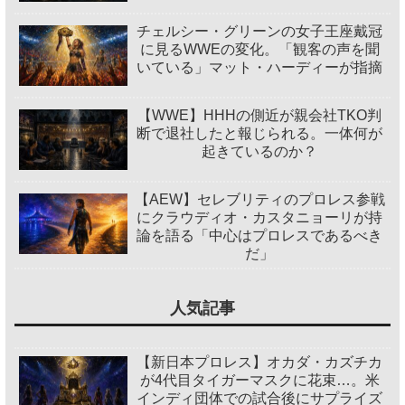
チェルシー・グリーンの女子王座戴冠
に見るWWEの変化。「観客の声を聞
いている」マット・ハーディーが指摘
【WWE】HHHの側近が親会社TKO判
断で退社したと報じられる。一体何が
起きているのか？
【AEW】セレブリティのプロレス参戦
にクラウディオ・カスタニョーリが持
論を語る「中心はプロレスであるべき
だ」
人気記事
【新日本プロレス】オカダ・カズチカ
が4代目タイガーマスクに花束…。米
インディ団体での試合後にサプライズ