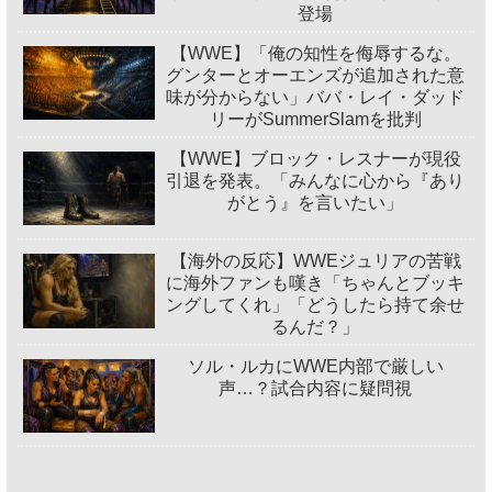
登場
【WWE】「俺の知性を侮辱するな。
グンターとオーエンズが追加された意
味が分からない」ババ・レイ・ダッド
リーがSummerSlamを批判
【WWE】ブロック・レスナーが現役
引退を発表。「みんなに心から『あり
がとう』を言いたい」
【海外の反応】WWEジュリアの苦戦
に海外ファンも嘆き「ちゃんとブッキ
ングしてくれ」「どうしたら持て余せ
るんだ？」
ソル・ルカにWWE内部で厳しい
声…？試合内容に疑問視