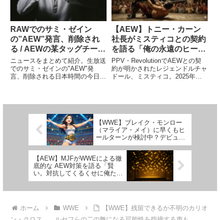
ど...
うな...
RAWでのサミ・ゼイン
【AEW】トニー・カーン
の”AEW”発言、削除され
社長がミスティコとの契約
る / AEWの某タッグチー
を語る「俺の永遠のヒーロ
ム、名前を変更されるかも
ー。本当に光栄だ」
ニュースをまとめて紹介。生放送
PPV・RevolutionでAEWとの契
でのサミ・ゼインの"AEW"発
約が明かされたレジェンドルチャ
言、削除される日本時間の今日放
ドール、ミスティコ。2025年度
送されたRAWでは、AEWの名前
のレスリング・オブザーバー・ア
がチャントされたり、"This is
ワードでMVPを獲得するなど、
awful"チャントが起こったりと、
43歳になった今もその実力は衰
AEWの旗揚げ興行"Double or
えていません。AEWのファンか
No...
らも愛される彼は...
【WWE】ブレイク・モンロー
（マライア・メイ）に早くもヒ
ールターンが検討中？デビュー
前から注目集まる
【AEW】MJFがWWEによる徹
底的な AEW対策を語る「賢
い。対抗してくるくせに俺たち
が競争相手じゃないって、正気
か？」
ホーム
WWE
【WWE】残留できるか不明のカリオ
ン・クロス…。ルセフらの二の舞になる可能性を指摘する声も