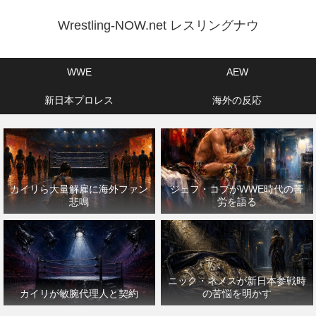
Wrestling-NOW.net レスリングナウ
WWE
AEW
新日本プロレス
海外の反応
カイリら大量解雇に海外ファン
ジェフ・コブがWWE時代の苦
悲鳴
労を語る
ニック・ネメスが新日本参戦時
カイリが敏腕代理人と契約
の苦悩を明かす