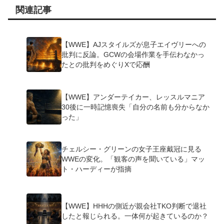
関連記事
【WWE】AJスタイルズが息子エイヴリーへの
批判に反論。GCWの会場作業を手伝わなかっ
たとの批判をめぐりXで応酬
【WWE】アンダーテイカー、レッスルマニア
30後に一時記憶喪失「自分の名前も分からなか
った」
チェルシー・グリーンの女子王座戴冠に見る
WWEの変化。「観客の声を聞いている」マッ
ト・ハーディーが指摘
【WWE】HHHの側近が親会社TKO判断で退社
したと報じられる。一体何が起きているのか？