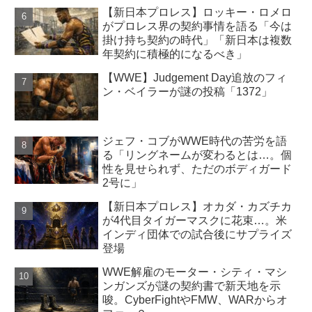
【新日本プロレス】ロッキー・ロメロ
がプロレス界の契約事情を語る「今は
掛け持ち契約の時代」「新日本は複数
年契約に積極的になるべき」
【WWE】Judgement Day追放のフィ
ン・ベイラーが謎の投稿「1372」
ジェフ・コブがWWE時代の苦労を語
る「リングネームが変わるとは…。個
性を見せられず、ただのボディガード
2号に」
【新日本プロレス】オカダ・カズチカ
が4代目タイガーマスクに花束…。米
インディ団体での試合後にサプライズ
登場
WWE解雇のモーター・シティ・マシ
ンガンズが謎の契約書で新天地を示
唆。CyberFightやFMW、WARからオ