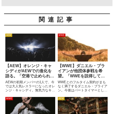
関連記事
AEW
WWE
【AEW】オレンジ・キャ
【WWE】ダニエル・ブラ
シディがAEWでの進化を
イアンが他団体参戦を希
語る。「空港で止められる
望。「WWEを説得してみ
ようになった。ベルトが
ようと思ってるんだ」
AEWの初期メンバーの1人で、今
WWEとのフルタイム契約がまも
さ…」
では大人気レスラーになったオレ
なく満了するダニエル・ブライア
ンジ・キャシディ。無気力なキャ
ン。今後はパートタイマーとして
ラクターと高い運動能力を活かし
活動していくことを明言していま
たスタイルの試合はファンから高
す。今後もWWEで活動していく
WWE
AEW
く評価されており、彼が入場する
ことになるDBですが、実は他団
と会場が大歓声に包まれます。
体への参戦を希望しており、
AEWでの躍進について、彼は
WWEを説得しようとしているそ