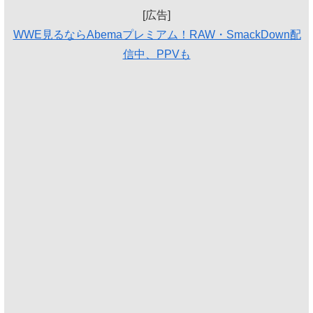
[広告]
WWE見るならAbemaプレミアム！RAW・SmackDown配
信中、PPVも