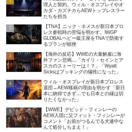
理人と契約。ウィル・オスプレイやオ
カダ・カズチカらAEWトップレスラー
たちを担当
【TNA】ニック・ネメスが新日本プロ
レス参戦時の苦悩を明かす。IWGP
GLOBALヘビー級王座をTNAで防衛す
るプランが頓挫
【海外の反応】WWEの大量解雇に海
外ファン悲鳴…「カイリ・セインとア
スカのストーリーは！？」「Wyatt
Sicksはブッキングの犠牲になった」
ウィル・オスプレイが新日本プロレス
退団→AEW移籍の理由を明かす「新日
本に納得できず…でも日本との縁は切
りたくなかった」
【WWE】デビッド・フィンレーの
AEW入団に父フィット・フィンレーが
コメント「お前がつるんでる犬連中な
んて処分しちまえ！」