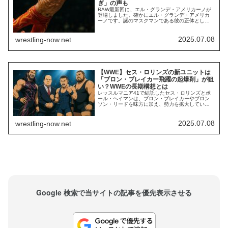
ぎ」の声も
RAW最新回に、エル・グランデ・アメリカーノが
登場しました。確かにエル・グランデ・アメリカ
ーノです。謎のマスクマンである彼の正体として
本命視しされていたチャド・ゲイブルが負傷によ
り長期離脱を余儀なくされたことで、彼にも影響
が出るのでは…と噂されていました。しかし、ま
2025.07.08
wrestling-now.net
ったく影響なしのようです。RAW最新回で、エ
ル・グランデ・アメリカーノ…がドラゴン・リー
と対戦...
【WWE】セス・ロリンズの新ユニットは
「ブロン・ブレイカー飛躍の起爆剤」が狙
い？WWEの長期構想とは
レッスルマニア41で結託したセス・ロリンズとポ
ール・ヘイマンは、ブロン・ブレイカーやブロン
ソン・リードを味方に加え、勢力を拡大していま
す。彼らには、現在のWWEにおける最大の脅威と
言っていいほどの力強さと勢いがあります。しば
らくは彼らが暴れ回る様子を楽しむことができる
2025.07.08
wrestling-now.net
でしょう。しかし、それが永遠に続くものだとは
限りません。WWEは、このユニットの最終的な目
標...
Google 検索で当サイトの記事を優先表示させる