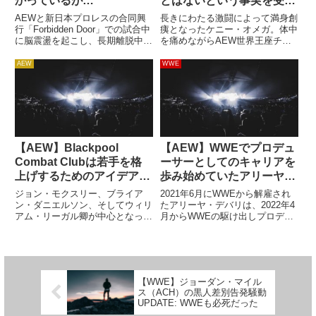
かっているが…
とはないという事実を受け
入れている」と報じられる
AEWと新日本プロレスの合同興
長きにわたる激闘によって満身創
行「Forbidden Door」での試合中
痍となったケニー・オメガ。体中
に脳震盪を起こし、長期離脱中の
を痛めながらAEW世界王座チャ
アダム・コール。脳震盪はかなり
ンピオンとして活躍した2021
深刻なものとされ、一時は「復帰
年、ハングマン・ペイジに敗れて
AEW
WWE
できるかどうかわからない」とい
タイトルを落としたことにより、
う報道もありました。2021年夏
彼は長期欠場に入りました。現在
の入団以降、頻...
に至るまで復帰の具体的な日程
は...
【AEW】Blackpool
【AEW】WWEでプロデュ
Combat Clubは若手を格
ーサーとしてのキャリアを
上げするためのアイデアだ
歩み始めていたアリーヤ・
った
デバリがAEWとフルタイ
ジョン・モクスリー、ブライア
2021年6月にWWEから解雇され
ム契約を結んだと報じられ
ン・ダニエルソン、そしてウィリ
たアリーヤ・デバリは、2022年4
アム・リーガル卿が中心となって
月からWWEの駆け出しプロデュ
る
設立されたユニット「Blackpool
ーサーとしてトライアウトを受け
Combat Club」。クラウディオ・
ていました。5月中旬の時点で、
カスタニョーリやウィーラー・ユ
RAWやSmackDownの試合を単独
ウタも在籍するユニットですが、
でプロデュースするようになって
リーガル卿は...
おり、順調に新...
【WWE】ジョーダン・マイル
ス（ACH）の黒人差別告発騒動
UPDATE: WWEも必死だった