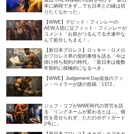
本に納得できず…でも日本との縁は切
りたくなかった」
【WWE】デビッド・フィンレーの
AEW入団に父フィット・フィンレーが
コメント「お前がつるんでる犬連中な
んて処分しちまえ！」
【新日本プロレス】ロッキー・ロメロ
がプロレス界の契約事情を語る「今は
掛け持ち契約の時代」「新日本は複数
年契約に積極的になるべき」
【WWE】Judgement Day追放のフィ
ン・ベイラーが謎の投稿「1372」
ジェフ・コブがWWE時代の苦労を語
る「リングネームが変わるとは…。個
性を見せられず、ただのボディガード
2号に」
【新日本プロレス】オカダ・カズチカ