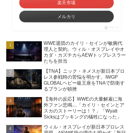
楽天市場
メルカリ
ポチップ
WWE退団のカイリ・セインが敏腕代
理人と契約。ウィル・オスプレイやオ
カダ・カズチカらAEWトップレスラー
たちを担当
【TNA】ニック・ネメスが新日本プロ
レス参戦時の苦悩を明かす。IWGP
GLOBALヘビー級王座をTNAで防衛す
るプランが頓挫
【海外の反応】WWEの大量解雇に海
外ファン悲鳴…「カイリ・セインとア
スカのストーリーは！？」「Wyatt
Sicksはブッキングの犠牲になった」
ウィル・オスプレイが新日本プロレス
退団→AEW移籍の理由を明かす「新日