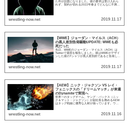
た件が話題になりました。彼の要求は受け入れら
れず、契約が切れる2022年春までどんなに不満が
あろうとも団体に残らなければならない状態にな
りそうです。そしてもう1人、実は先月末にリリー
スを要求していたレスラーがいたことをPWInsider
が報じています。その男はNXT・205LIVEのオニ
2019.11.17
wrestling-now.net
ー・ローキャン。要求はまだ...
【WWE】ジョーダン・マイルス（ACH）
の黒人差別告発騒動UPDATE: WWEも必
死だった
先日、WWEのジョーダン・マイルス（ACH）は
Twitterで退団を報告しました。彼はWWEがデザイ
ンした彼のTシャツが黒人差別的であると告発し、
WWEのみならず、ROHやジェイ・リーサルなどへ
の批判をSNSで投稿していました。レスリング・
オブザーバーは、彼とWWEの最新情報を伝えてい
2019.11.17
wrestling-now.net
ます。曰く、マイルスがこの問題を公表する前、
そしてWWEパフォーマンス・セ...
【AEW】ニック・ジャクソン VS レイ・
フェニックスの「ドリームマッチ」が来週
のDynamiteで実現へ
世界一のタッグチーム、ヤング・バックス（ニッ
ク＆マット・ジャクソン）が副社長を務めるAEW
はタッグ戦線に優秀な人材が揃っています。ウィ
ークリー番組Dynamiteでは毎週のように素晴らし
いタッグマッチが行われており、タッグ戦線では
WWEを遥かに上回っていると言っても過言ではな
2019.11.16
wrestling-now.net
いでしょう。これまでのPPVやDynamiteのエピソ
ードでは、タッグチームの一員が...