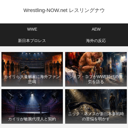
Wrestling-NOW.net レスリングナウ
WWE
AEW
新日本プロレス
海外の反応
カイリら大量解雇に海外ファン
ジェフ・コブがWWE時代の苦
悲鳴
労を語る
ニック・ネメスが新日本参戦時
カイリが敏腕代理人と契約
の苦悩を明かす