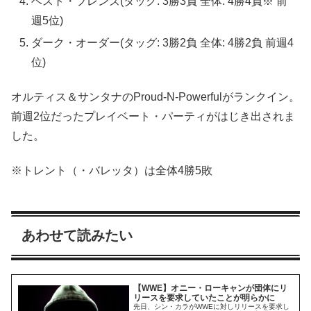
ベスト・フレンズ(タッグ: 3勝3負 全体: 4勝4負※ 前
週5位)
ダーク・オーダー(タッグ: 3勝2負 全体: 4勝2負 前週4
位)
オルティス＆サンタナのProud-N-Powerfulがランクイン。
前週2位だったプレイベート・パーティがはじき出されま
した。
※トレント（・バレッタ）は全体4勝5敗
あわせて読みたい
【WWE】オニー・ローキャンが団体にリ
リースを要求していたことが明らかに
先日、シン・カラがWWEに対しリリースを要求し