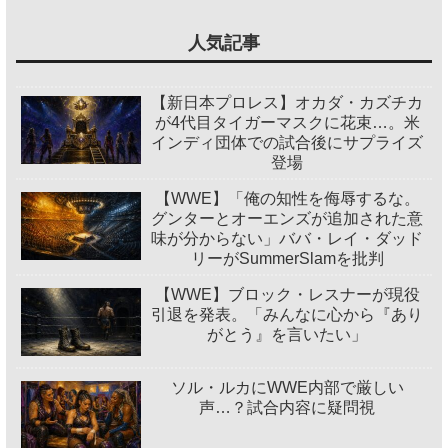
人気記事
【新日本プロレス】オカダ・カズチカ
が4代目タイガーマスクに花束…。米
インディ団体での試合後にサプライズ
登場
【WWE】「俺の知性を侮辱するな。
グンターとオーエンズが追加された意
味が分からない」ババ・レイ・ダッド
リーがSummerSlamを批判
【WWE】ブロック・レスナーが現役
引退を発表。「みんなに心から『あり
がとう』を言いたい」
ソル・ルカにWWE内部で厳しい
声…？試合内容に疑問視