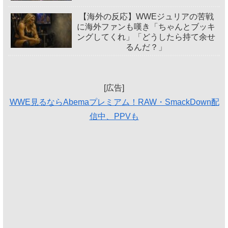
【海外の反応】WWEジュリアの苦戦
に海外ファンも嘆き「ちゃんとブッキ
ングしてくれ」「どうしたら持て余せ
るんだ？」
[広告]
WWE見るならAbemaプレミアム！RAW・SmackDown配
信中、PPVも