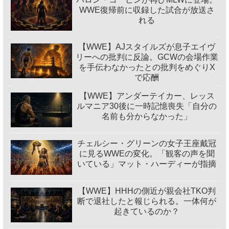
WWE復帰前に収録した試合が放送さ
れる
【WWE】AJスタイルズが息子エイヴ
リーへの批判に反論。GCWの会場作業
を手伝わなかったとの批判をめぐりX
で応酬
【WWE】アンダーテイカー、レッス
ルマニア30後に一時記憶喪失「自分の
名前も分からなかった」
チェルシー・グリーンの女子王座戴冠
に見るWWEの変化。「観客の声を聞
いている」マット・ハーディーが指摘
【WWE】HHHの側近が親会社TKO判
断で退社したと報じられる。一体何が
起きているのか？