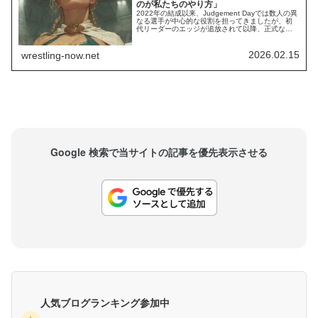
のが私たちのやり方」
2022年の結成以来、Judgement Dayでは数人の異
なる選手が中心的な役割を担ってきましたが、初
代リーダーのエッジが追放されて以降、正式なリ
ーダーは存在していません。中心メンバーの1人で
あるリヴ・モーガンは、これまで何人かのレスラ
ーがグループの主導権を握ろうとしてきたもの
2026.02.15
wrestling-now.net
の、自分は誰からの指図も受けていないと改めて
強調しました。実のところ、Judgm...
Google 検索で当サイトの記事を優先表示させる
人気ブログランキング参加中