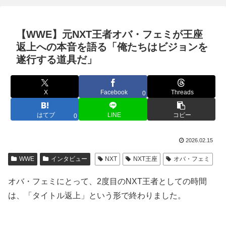
【WWE】元NXT王者オバ・フェミが王座
返上への本音を語る「俺たちはビジョンを
遂行する道具だ」
X
Facebook
Threads
0
はてブ
LINE
コピー
0
2026.02.15
WWE
インタビュー
NXT
NXT王座
オバ・フェミ
オバ・フェミにとって、2度目のNXT王者としての時間
は、「タイトル返上」という形で終わりました。