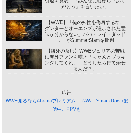
引退を発表。「みんなに心から『あり
がとう』を言いたい」
【WWE】「俺の知性を侮辱するな。
グンターとオーエンズが追加された意
味が分からない」ババ・レイ・ダッド
リーがSummerSlamを批判
【海外の反応】WWEジュリアの苦戦
に海外ファンも嘆き「ちゃんとブッキ
ングしてくれ」「どうしたら持て余せ
るんだ？」
[広告]
WWE見るならAbemaプレミアム！RAW・SmackDown配
信中、PPVも