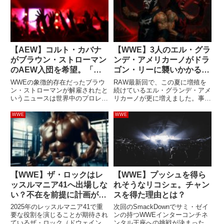
【AEW】コルト・カバナ
【WWE】3人のエル・グラ
がブラウン・ストローマン
ンデ・アメリカーノがドラ
のAEW入団を希望。「一
ゴン・リーに襲いかかる！
番最初の対戦相手になりた
増殖は続く
WWEの象徴的存在だったブラウ
RAW最新回で、この夏に増殖を
い」
ン・ストローマンが解雇されたと
続けているエル・グランデ・アメ
いうニュースは世界中のプロレス
リカーノが更に増えました。事件
ファンに衝撃を与えました。
が起きたのはドミニク・ミステリ
MLWが彼とコンタクトを取って
オとドラゴン・リーのシングルマ
WWE
WWE
いるという話もありますが、多く
ッチ中。試合終盤、まず1人目の
のファンは彼の次の拠点はAEW
エル・グランデ・アメリカーノが
になるのではないかと考えていま
登場してリーの気を引き、続け
す。...
て...
【WWE】ザ・ロックはレ
【WWE】プッシュを得ら
ッスルマニア41へ出場しな
れそうなリコシェ。チャン
い？不在を前提に計画が進
スを得た理由とは？
んでいると報じられる
2025年のレッスルマニア41で重
次回のSmackDownでサミ・ゼイ
要な役割を演じることが期待され
ンの持つWWEインターコンチネ
ているザ・ロック（ドウェイン・
ンタル王座への挑戦が決まったリ