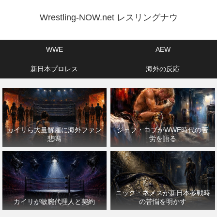
Wrestling-NOW.net レスリングナウ
WWE
AEW
新日本プロレス
海外の反応
カイリら大量解雇に海外ファン
ジェフ・コブがWWE時代の苦
悲鳴
労を語る
ニック・ネメスが新日本参戦時
カイリが敏腕代理人と契約
の苦悩を明かす