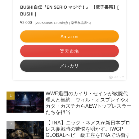
BUSHI自伝『EN SERIO マジで！』 【電子書籍】[
BUSHI ]
¥2,000
（2026/08/05 13:25時点 | 楽天市場調べ）
Amazon
楽天市場
メルカリ
ポチップ
WWE退団のカイリ・セインが敏腕代
理人と契約。ウィル・オスプレイやオ
カダ・カズチカらAEWトップレスラー
たちを担当
【TNA】ニック・ネメスが新日本プロ
レス参戦時の苦悩を明かす。IWGP
GLOBALヘビー級王座をTNAで防衛す