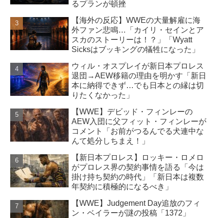
るプランが頓挫
【海外の反応】WWEの大量解雇に海
外ファン悲鳴…「カイリ・セインとア
スカのストーリーは！？」「Wyatt
Sicksはブッキングの犠牲になった」
ウィル・オスプレイが新日本プロレス
退団→AEW移籍の理由を明かす「新日
本に納得できず…でも日本との縁は切
りたくなかった」
【WWE】デビッド・フィンレーの
AEW入団に父フィット・フィンレーが
コメント「お前がつるんでる犬連中な
んて処分しちまえ！」
【新日本プロレス】ロッキー・ロメロ
がプロレス界の契約事情を語る「今は
掛け持ち契約の時代」「新日本は複数
年契約に積極的になるべき」
【WWE】Judgement Day追放のフィ
ン・ベイラーが謎の投稿「1372」