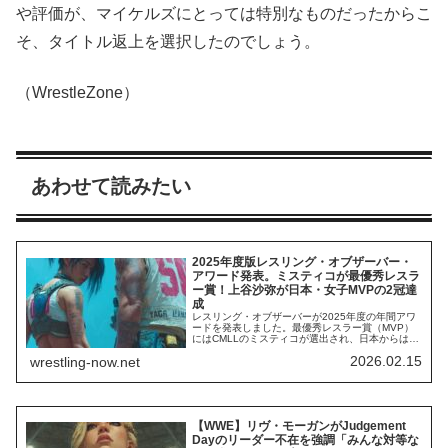
や評価が、マイケルズにとっては特別なものだったからこ
そ、タイトル返上を選択したのでしょう。
（WrestleZone）
あわせて読みたい
2025年度版レスリング・オブザーバー・
アワード発表。ミスティコが最優秀レスラ
ー賞！上谷沙弥が日本・女子MVPの2冠達
成
レスリング・オブザーバーが2025年度の年間アワ
ードを発表しました。最優秀レスラー賞（MVP）
にはCMLLのミスティコが選出され、日本からはス
ターダムの上谷沙弥が「女子プロレスMVP」と
2026.02.15
wrestling-now.net
「日本地区MVP」の2冠を達成。一方で、WWEは
「年間ワースト団体」に選出され、ジョン・シナ
のヒールターンが「最悪ギミック賞」となるな
ど、ファンからの厳しい評価が浮き彫りとな...
【WWE】リヴ・モーガンがJudgement
Dayのリーダー不在を強調「みんな対等な