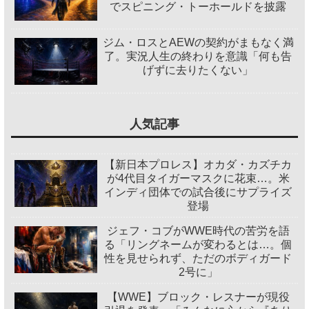
でスピニング・トーホールドを披露
ジム・ロスとAEWの契約がまもなく満
了。実況人生の終わりを意識「何も告
げずに去りたくない」
人気記事
【新日本プロレス】オカダ・カズチカ
が4代目タイガーマスクに花束…。米
インディ団体での試合後にサプライズ
登場
ジェフ・コブがWWE時代の苦労を語
る「リングネームが変わるとは…。個
性を見せられず、ただのボディガード
2号に」
【WWE】ブロック・レスナーが現役