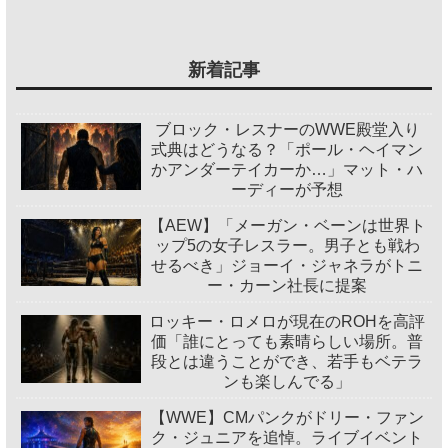
新着記事
ブロック・レスナーのWWE殿堂入り
式典はどうなる？「ポール・ヘイマン
かアンダーテイカーか…」マット・ハ
ーディーが予想
【AEW】「メーガン・ベーンは世界ト
ップ5の女子レスラー。男子とも戦わ
せるべき」ジョーイ・ジャネラがトニ
ー・カーン社長に提案
ロッキー・ロメロが現在のROHを高評
価「誰にとっても素晴らしい場所。普
段とは違うことができ、若手もベテラ
ンも楽しんでる」
【WWE】CMパンクがドリー・ファン
ク・ジュニアを追悼。ライブイベント