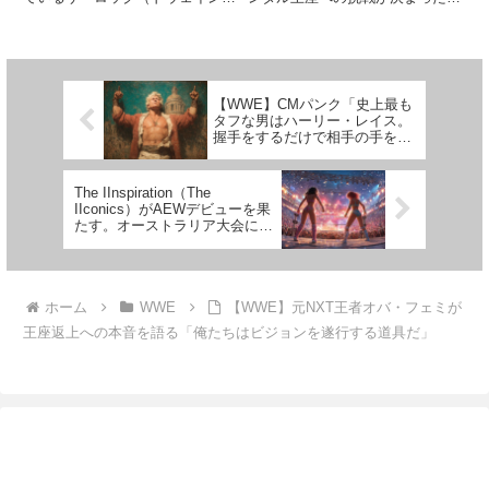
ジョンソン）。彼とレッスルマニ
コシェ。どうやらチャンスを掴み
ア41については様々な報道や噂
つつあるようです。最近はシェイ
話が飛び交っています。以前、レ
マスやリッジ・ホランドとのスト
スリング・オブザーバーは「彼は
ーリーに加わっていたリコシェで
レッスルマニア41に出場し...
すが、タッグパートナーの...
【WWE】CMパンク「史上最も
タフな男はハーリー・レイス。
握手をするだけで相手の手をへ
し折ることができた」
The IInspiration（The
IIconics）がAEWデビューを果
たす。オーストラリア大会にサ
プライズ登場
ホーム
WWE
【WWE】元NXT王者オバ・フェミが
王座返上への本音を語る「俺たちはビジョンを遂行する道具だ」