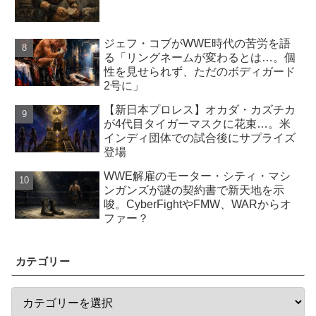
ジェフ・コブがWWE時代の苦労を語
る「リングネームが変わるとは…。個
性を見せられず、ただのボディガード
2号に」
【新日本プロレス】オカダ・カズチカ
が4代目タイガーマスクに花束…。米
インディ団体での試合後にサプライズ
登場
WWE解雇のモーター・シティ・マシ
ンガンズが謎の契約書で新天地を示
唆。CyberFightやFMW、WARからオ
ファー？
カテゴリー