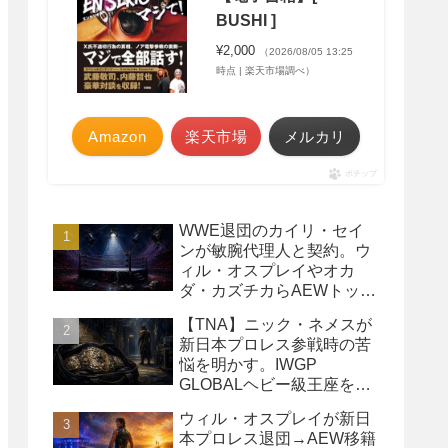
BUSHI ]
¥2,000
（2026/08/05 13:25
時点 | 楽天市場調べ）
Amazon
楽天市場
メルカリ
ポチップ
WWE退団のカイリ・セイ
ンが敏腕代理人と契約。ウ
ィル・オスプレイやオカ
ダ・カズチカらAEWトップ
レスラーたちを担当
【TNA】ニック・ネメスが
新日本プロレス参戦時の苦
悩を明かす。IWGP
GLOBALヘビー級王座を
TNAで防衛するプランが頓
ウィル・オスプレイが新日
挫
本プロレス退団→AEW移籍