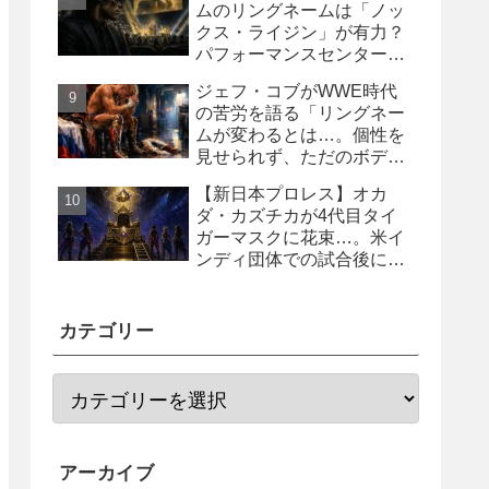
ムのリングネームは「ノッ
クス・ライジン」が有力？
パフォーマンスセンター入
り目前と報じられる
ジェフ・コブがWWE時代
の苦労を語る「リングネー
ムが変わるとは…。個性を
見せられず、ただのボディ
ガード2号に」
【新日本プロレス】オカ
ダ・カズチカが4代目タイ
ガーマスクに花束…。米イ
ンディ団体での試合後にサ
プライズ登場
カテゴリー
アーカイブ