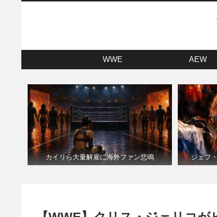
WWE
AEW
カイリら大量解雇に海外ファン悲鳴
ジェフ