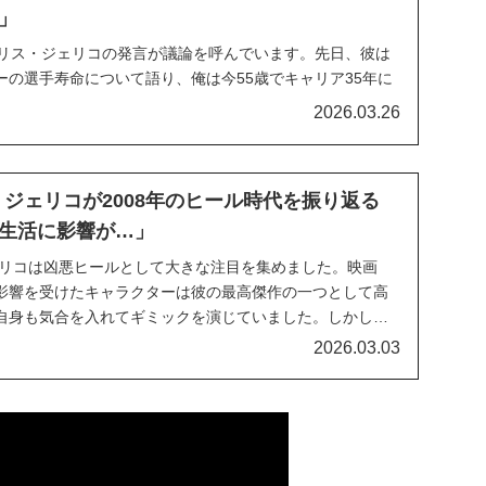
」
クリス・ジェリコの発言が議論を呼んでいます。先日、彼は
ーの選手寿命について語り、俺は今55歳でキャリア35年に
ということだ。それが1年なのか、2年なのか、4年なのかは
2026.03.26
今働いている連中のうち、どれだけの人間が35年も続ける
に思うよ。と発言していました。技のリス...
・ジェリコが2008年のヒール時代を振り返る
生活に影響が…」
ジェリコは凶悪ヒールとして大きな注目を集めました。映画
影響を受けたキャラクターは彼の最高傑作の一つとして高
自身も気合を入れてギミックを演じていました。しかし、
ぎた結果、私生活にも影響が及んだそうです。最新のイン
2026.03.03
振り返りました。巨大なビジネスの中で重責を担う中...