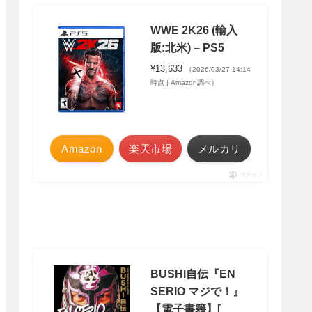
WWE 2K26 (輸入
版:北米) – PS5
¥13,633
（2026/03/27 14:14
時点 | Amazon調べ）
Amazon
楽天市場
メルカリ
ポチップ
BUSHI自伝『EN
SERIO マジで！』
【電子書籍】[