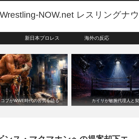
Wrestling-NOW.net レスリングナ
新日本プロレス
海外の反応
・コブがWWE時代の苦労を語る
カイリが敏腕代理人と