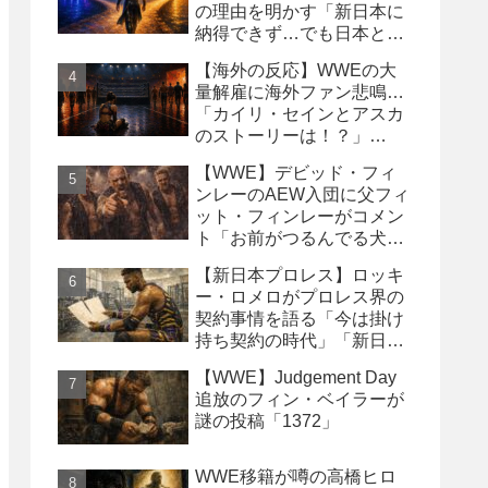
の理由を明かす「新日本に
納得できず…でも日本との
縁は切りたくなかった」
【海外の反応】WWEの大
量解雇に海外ファン悲鳴…
「カイリ・セインとアスカ
のストーリーは！？」
「Wyatt Sicksはブッキング
【WWE】デビッド・フィ
の犠牲になった」
ンレーのAEW入団に父フィ
ット・フィンレーがコメン
ト「お前がつるんでる犬連
中なんて処分しちまえ！」
【新日本プロレス】ロッキ
ー・ロメロがプロレス界の
契約事情を語る「今は掛け
持ち契約の時代」「新日本
は複数年契約に積極的にな
【WWE】Judgement Day
るべき」
追放のフィン・ベイラーが
謎の投稿「1372」
WWE移籍が噂の高橋ヒロ