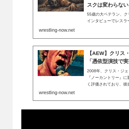
スクは変わらない
55歳の大ベテラン、
インタビューでレスラ
なるが、まだ先がある
wrestling-now.net
分からない。でも、、
選択肢を持てるのか疑問
【AEW】クリス
「憑依型演技で実
2008年、クリス・
『ノーカントリー』に
く評価されており、彼
あまりにも力を入れす
wrestling-now.net
タビューで、彼は当時を