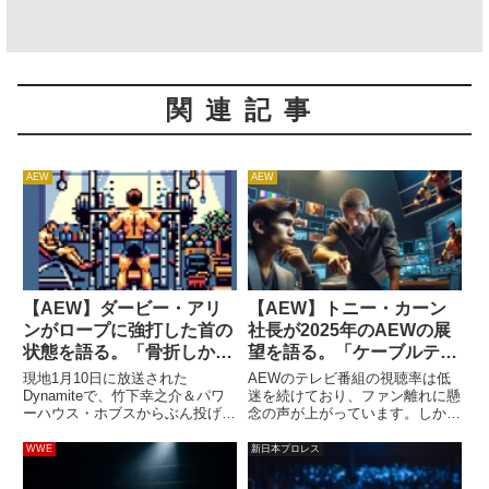
関連記事
AEW
AEW
【AEW】ダービー・アリ
【AEW】トニー・カーン
ンがロープに強打した首の
社長が2025年のAEWの展
状態を語る。「骨折しかけ
望を語る。「ケーブルテレ
た」
ビを見れない家庭にも番組
現地1月10日に放送された
AEWのテレビ番組の視聴率は低
を見てもらえるようにな
Dynamiteで、竹下幸之介＆パワ
迷を続けており、ファン離れに懸
ーハウス・ホブスからぶん投げら
念の声が上がっています。しか
る」
れ、ロープに首を強打してしまっ
し、トニー・カーン社長は常にポ
たダービー・アリン。【AEW】
ジティブな姿勢を崩しません。
WWE
新日本プロレス
ダービー・アリンが首を負傷した
2024年、彼はビジネスパートナ
と報じられる。竹下幸之介＆パワ
ーのワーナー・ブラザース・ディ