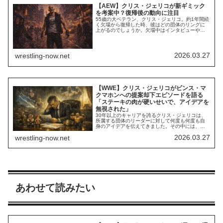
【AEW】クリス・ジェリコが新ギミック
を考案中？復帰後の動向に注目
55歳の大ベテラン、クリス・ジェリコ。約1年間続
く欠場から復帰した時、彼はどの団体のリングに
上がるのでしょうか。欠場中はインタビューや自
身のPodcast番組で発信を続け、フロントマンを務
めるバンドFozzyも精力的に活動。多忙な日々を過
ごす彼ですが、ファンとしては、やはりプロレス
ラーとした暴れる姿を見たいところ。2026年初に
2026.03.27
wrestling-now.net
はWWE復帰の噂もありましたが...
【WWE】クリス・ジェリコがビンス・マ
クマホンへの提案却下エピソードを語る
「ステーキの肉が硬いせいで、アイデアを
無視された」
30年以上のキャリアを誇るクリス・ジェリコは、
所属する団体のリーダーに対して何度も何度も自
身のアイデアを伝えてきました。その中には、実
現してファンを興奮させたものもあれば、却下さ
2026.03.27
wrestling-now.net
れてしまったものも当然あります。それ自体は仕
方ないことですが、あるアイデアをビンス・マク
マホンに却下された時のシチュエーションは、彼
にとって忘れられないようです。最新のインタビ
ューで...
あわせて読みたい