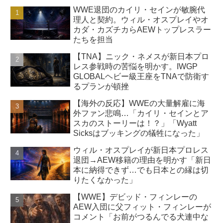
WWE退団のカイリ・セインが敏腕代
理人と契約。ウィル・オスプレイやオ
カダ・カズチカらAEWトップレスラー
たちを担当
【TNA】ニック・ネメスが新日本プロ
レス参戦時の苦悩を明かす。IWGP
GLOBALヘビー級王座をTNAで防衛す
るプランが頓挫
【海外の反応】WWEの大量解雇に海
外ファン悲鳴…「カイリ・セインとア
スカのストーリーは！？」「Wyatt
Sicksはブッキングの犠牲になった」
ウィル・オスプレイが新日本プロレス
退団→AEW移籍の理由を明かす「新日
本に納得できず…でも日本との縁は切
りたくなかった」
【WWE】デビッド・フィンレーの
AEW入団に父フィット・フィンレーが
コメント「お前がつるんでる犬連中な