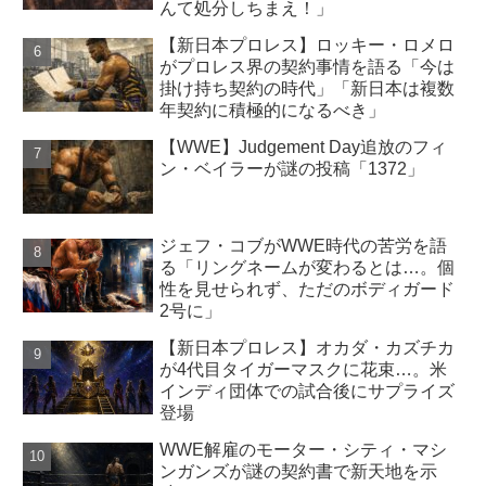
んて処分しちまえ！」
【新日本プロレス】ロッキー・ロメロ
がプロレス界の契約事情を語る「今は
掛け持ち契約の時代」「新日本は複数
年契約に積極的になるべき」
【WWE】Judgement Day追放のフィ
ン・ベイラーが謎の投稿「1372」
ジェフ・コブがWWE時代の苦労を語
る「リングネームが変わるとは…。個
性を見せられず、ただのボディガード
2号に」
【新日本プロレス】オカダ・カズチカ
が4代目タイガーマスクに花束…。米
インディ団体での試合後にサプライズ
登場
WWE解雇のモーター・シティ・マシ
ンガンズが謎の契約書で新天地を示