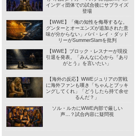
インディ団体での試合後にサプライズ
登場
【WWE】「俺の知性を侮辱するな。
グンターとオーエンズが追加された意
味が分からない」ババ・レイ・ダッド
リーがSummerSlamを批判
【WWE】ブロック・レスナーが現役
引退を発表。「みんなに心から『あり
がとう』を言いたい」
【海外の反応】WWEジュリアの苦戦
に海外ファンも嘆き「ちゃんとブッキ
ングしてくれ」「どうしたら持て余せ
るんだ？」
ソル・ルカにWWE内部で厳しい
声…？試合内容に疑問視