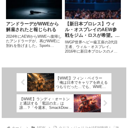
ーハウス・ホブスにぶん投げら...
スカバリーとの間に新たなテレビ
放...
アンドラーデがWWEから
【新日本プロレス】ウィ
解雇されたと報じられる
ル・オスプレイのAEW参
戦をジム・ロスが希望。
2024年にAEWからWWEへ復帰し
「AEWでもうまくいくだ
たアンドラーデが、再びWWEに
IWGP世界ヘビー級王座の2代目
別れを告げました。Sports
ろう」
王者、ウィル・オスプレイ。
Illstratedによれば、彼はWWEか
2016年に新日本プロレスのメン
ら解雇されたとのこと。WWE公
バーに加わってからの活躍ぶり
式サイトのロースター一覧ページ
は、新設された団体最高峰タイト
では、彼のプロフィールは既に
ルの王者にふさわしいものです。
alumni...
今、彼は最も高く評価されている
レスラーの1人です。これまでに
【WWE】フィン・ベイラー
何...
「俺は日本でキャリアを終える
つもりだった…でも、WWEで
一か八かの勝負をしたくなっ
た」
【WWE】ランディ・オートン
と通話する「電話の主」は
誰…？「今週末、SmackDown
で会おう」
ホーム
AEW
クリス・ジェリコがAEW復帰！「故