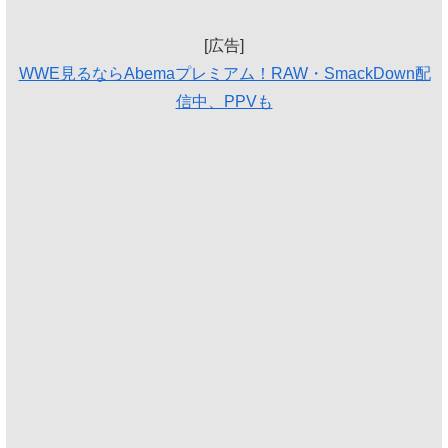
[広告]
WWE見るならAbemaプレミアム！RAW・SmackDown配
信中、PPVも