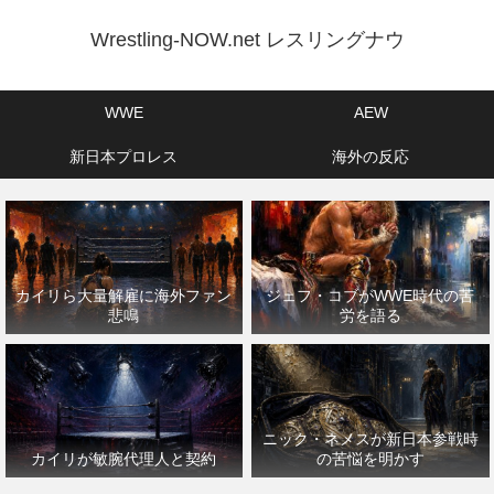
Wrestling-NOW.net レスリングナウ
WWE
AEW
新日本プロレス
海外の反応
カイリら大量解雇に海外ファン
ジェフ・コブがWWE時代の苦
悲鳴
労を語る
ニック・ネメスが新日本参戦時
カイリが敏腕代理人と契約
の苦悩を明かす