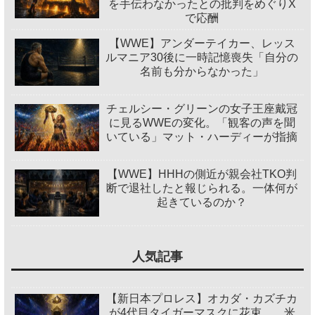
を手伝わなかったとの批判をめぐりX
で応酬
【WWE】アンダーテイカー、レッス
ルマニア30後に一時記憶喪失「自分の
名前も分からなかった」
チェルシー・グリーンの女子王座戴冠
に見るWWEの変化。「観客の声を聞
いている」マット・ハーディーが指摘
【WWE】HHHの側近が親会社TKO判
断で退社したと報じられる。一体何が
起きているのか？
人気記事
【新日本プロレス】オカダ・カズチカ
が4代目タイガーマスクに花束…。米