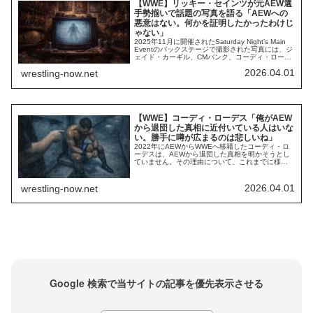
【WWE】リッキー・セインツが元AEW選
手勢揃いで話題の写真を語る「AEWへの
悪意はない。何かを証明したかったわけじ
ゃない」
2025年11月に開催されたSaturday Night’s Main
Eventのバックステージで撮影された写真には、ジ
ェイド・カーギル、CMパンク、コーディ・ローデ
ス、そしてリッキー・セインツ（リッキー・スタ
2026.04.01
wrestling-now.net
ークス）の姿がありました。彼らの共通点は、
AEWでも活躍したWWEスーパースターであるとい
うこと。一部では「AEWへの当てつけでは？」と
も噂されまし...
【WWE】コーディ・ローデス「俺がAEW
から退団した真相に近付いている人はいな
い。勝手に噂が広まるのは悲しいね」
2022年にAEWからWWEへ移籍したコーディ・ロ
ーデスは、AEWから退団した真相を明かそうとし
ていません。その理由について、これまでに様々
な噂が飛び交ってきましたが、真相は闇の中。彼
自身が「自身が立ち上げに深く関与したAEWで無
礼な扱いを受けることに耐えられなかった」と語
2026.04.01
wrestling-now.net
ったことはありましたが、その具体的な内容は不
明です。最新のインタビューで、彼は自身のA...
Google 検索で当サイトの記事を優先表示させる