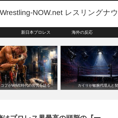
Wrestling-NOW.net レスリングナ
新日本プロレス
海外の反応
・コブがWWE時代の苦労を語る
カイリが敏腕代理人と