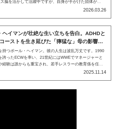
レス脳を活かして活躍中ですが、自身が手がけた団体が
活したこと、そしてそれが上手くいかなかったことについ
2026.03.26
いるようです。人気ゲームシリーズ最新作WWE...
・ヘイマンが壮絶な生い立ちを告白。ADHDと
コーストを生き延びた「獰猛な」母の影響…
を持つポール・ヘイマン。彼の人生は波乱万丈です。1990
誇ったECWを率い、21世紀にはWWEでマネージャーと
や経験は誰からも重宝され、若手レスラーの教育係を任さ
れています。しかし、現在の地位を築くまでの歩みは大変
2025.11.14
クマホンのPodcast番組に出演した彼...