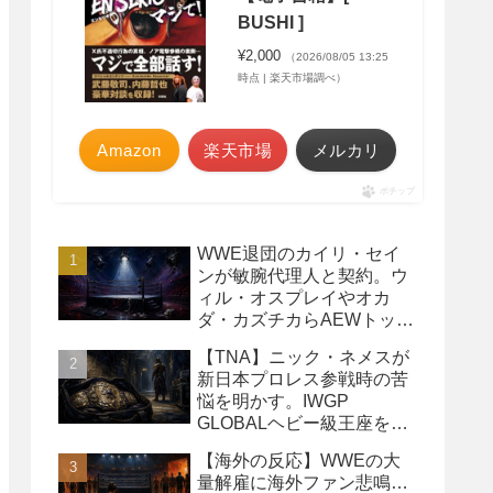
BUSHI ]
¥2,000
（2026/08/05 13:25
時点 | 楽天市場調べ）
Amazon
楽天市場
メルカリ
ポチップ
WWE退団のカイリ・セイ
ンが敏腕代理人と契約。ウ
ィル・オスプレイやオカ
ダ・カズチカらAEWトップ
レスラーたちを担当
【TNA】ニック・ネメスが
新日本プロレス参戦時の苦
悩を明かす。IWGP
GLOBALヘビー級王座を
TNAで防衛するプランが頓
【海外の反応】WWEの大
挫
量解雇に海外ファン悲鳴…