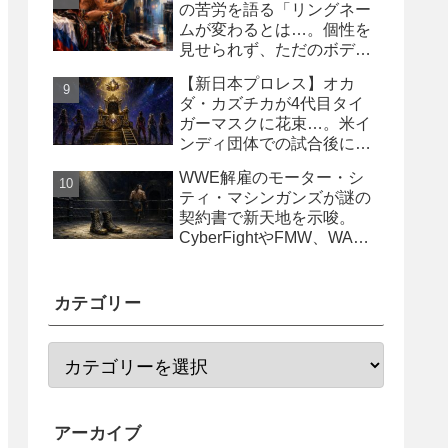
の苦労を語る「リングネー
ムが変わるとは…。個性を
見せられず、ただのボディ
ガード2号に」
【新日本プロレス】オカ
ダ・カズチカが4代目タイ
ガーマスクに花束…。米イ
ンディ団体での試合後にサ
プライズ登場
WWE解雇のモーター・シ
ティ・マシンガンズが謎の
契約書で新天地を示唆。
CyberFightやFMW、WAR
からオファー？
カテゴリー
アーカイブ