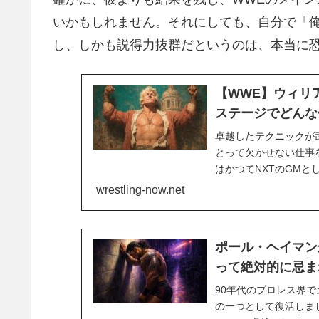
いかもしれません。それにしても、自分で「
し、しかも説得力抜群だというのは、本当に
【WWE】ウィリ
ステージでどんな
卓越したテクニックが
とって欠かせない仕事を
はかつてNXTのGM
り、バックステージで
wrestling-now.net
れば、彼は試合の「スタ
ポール・ヘイマン
って絶対的に忌ま
90年代のプロレス界で
の一つとして復活しま