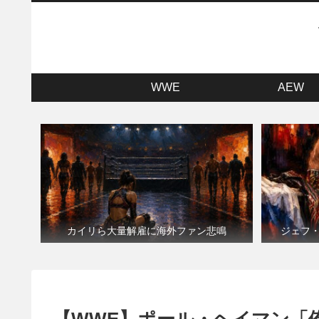
WWE
AEW
カイリら大量解雇に海外ファン悲鳴
ジェフ