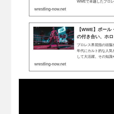
WWEで卓越したプロ
WWEの手によって復
wrestling-now.net
て、複雑な思いを抱えて
【WWE】ポール
の付き合い、ホロ
プロレス界屈指の頭脳
年代にカルト的な人気を
して大活躍。その知識
れるなど非常に信頼さ
wrestling-now.net
でした。ステファニー・マ