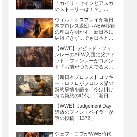
「カイリ・セインとアスカ
のストーリーは！？」
「Wyatt Sicksはブッキング
ウィル・オスプレイが新日
の犠牲になった」
本プロレス退団→AEW移籍
の理由を明かす「新日本に
納得できず…でも日本との
縁は切りたくなかった」
【WWE】デビッド・フィ
ンレーのAEW入団に父フィ
ット・フィンレーがコメン
ト「お前がつるんでる犬連
中なんて処分しちまえ！」
【新日本プロレス】ロッキ
ー・ロメロがプロレス界の
契約事情を語る「今は掛け
持ち契約の時代」「新日本
は複数年契約に積極的にな
【WWE】Judgement Day
るべき」
追放のフィン・ベイラーが
謎の投稿「1372」
ジェフ・コブがWWE時代