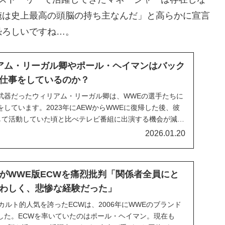
俺は史上最高の頭脳の持ち主なんだ」と高らかに宣言
恐ろしいですね…。
アム・リーガル卿やポール・ヘイマンはバック
仕事をしているのか？
武器だったウィリアム・リーガル卿は、WWEの選手たちに
しています。2023年にAEWからWWEに復帰した後、彼
として活動していた頃と比べテレビ番組に出演する機会が減
の仕事に従事しています。レスリング・オブザーバーによ
2026.01.20
イルと説得力（リアリティ）」について分析...
がWWE版ECWを痛烈批判「関係者全員にと
わしく、悲惨な経験だった」
カルト的人気を誇ったECWは、2006年にWWEのブランド
した。ECWを率いていたのはポール・ヘイマン。現在も