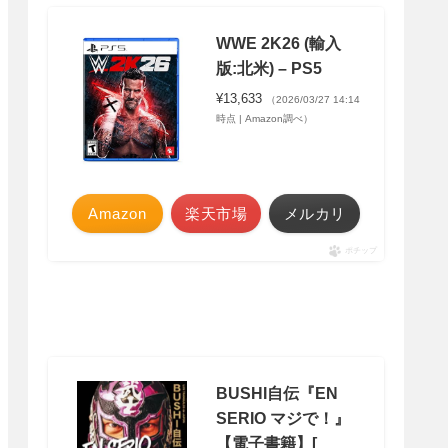
WWE 2K26 (輸入
版:北米) – PS5
¥13,633
（2026/03/27 14:14
時点 | Amazon調べ）
Amazon
楽天市場
メルカリ
ポチップ
BUSHI自伝『EN
SERIO マジで！』
【電子書籍】[