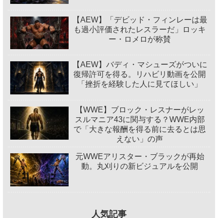
【AEW】「デビッド・フィンレーは最
も過小評価されたレスラーだ」ロッキ
ー・ロメロが称賛
【AEW】バディ・マシューズがついに
復帰許可を得る。リハビリ動画を公開
「挫折を経験した人に見てほしい」
【WWE】ブロック・レスナーがレッ
スルマニア43に関与する？WWE内部
で「大きな報酬を得る前に去るとは思
えない」の声
元WWEアリスター・ブラックが再始
動。丸刈りの新ビジュアルを公開
人気記事