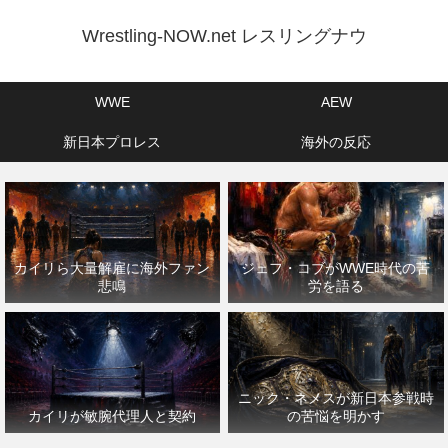
Wrestling-NOW.net レスリングナウ
WWE
AEW
新日本プロレス
海外の反応
カイリら大量解雇に海外ファン
ジェフ・コブがWWE時代の苦
悲鳴
労を語る
ニック・ネメスが新日本参戦時
カイリが敏腕代理人と契約
の苦悩を明かす