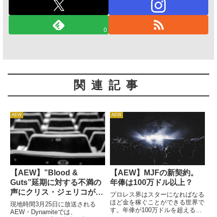
0
関連記事
AEW
AEW
【AEW】”Blood &
【AEW】MJFの新契約。
Guts”延期に対する不満の
年俸は100万ドル以上？
声にクリス・ジェリコが反
プロレス界はスターになればなる
応
ほど金を稼ぐことができる世界で
現地時間3月25日に放送される
す。年俸が100万ドルを超えるこ
AEW・Dynamiteでは、