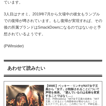
ています。
3人目はナオミ。2019年7月から欠場中の彼女もランブル
での復帰が噂されています。もし復帰が実現すれば、その
後の所属ブランドはSmackDownになるのではないかと予
想されているようです。
(PWInsider)
あわせて読みたい
【WWE】ベッキー・リンチがNXT女子王
座から「女子」が削除されることについて
声明を発表。「望んでいるのは名称を変更
することではなく…」
今日、PWInsiderは「NXT女子王座の名称を「NXT
王座」にするという内部命令が発せられた」こと
をスクープしました。この件について、PWIを始め