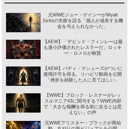
元WWEジョー・ゲイシーがWyatt
Sicksの失敗を語る「個人が成長する機
会を与えられなかった」
【AEW】「デビッド・フィンレーは最
も過小評価されたレスラーだ」ロッキ
ー・ロメロが称賛
【AEW】バディ・マシューズがついに
復帰許可を得る。リハビリ動画を公開
「挫折を経験した人に見てほしい」
【WWE】ブロック・レスナーがレッ
スルマニア43に関与する？WWE内部
で「大きな報酬を得る前に去るとは思
えない」の声
元WWEアリスター・ブラックが再始
動。丸刈りの新ビジュアルを公開