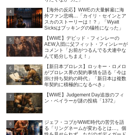
【海外の反応】WWEの大量解雇に海
外ファン悲鳴…「カイリ・セインとア
スカのストーリーは！？」「Wyatt
Sicksはブッキングの犠牲になった」
【WWE】デビッド・フィンレーの
AEW入団に父フィット・フィンレーが
コメント「お前がつるんでる犬連中な
んて処分しちまえ！」
【新日本プロレス】ロッキー・ロメロ
がプロレス界の契約事情を語る「今は
掛け持ち契約の時代」「新日本は複数
年契約に積極的になるべき」
【WWE】Judgement Day追放のフィ
ン・ベイラーが謎の投稿「1372」
ジェフ・コブがWWE時代の苦労を語
る「リングネームが変わるとは…。個
性を見せられず、ただのボディガード