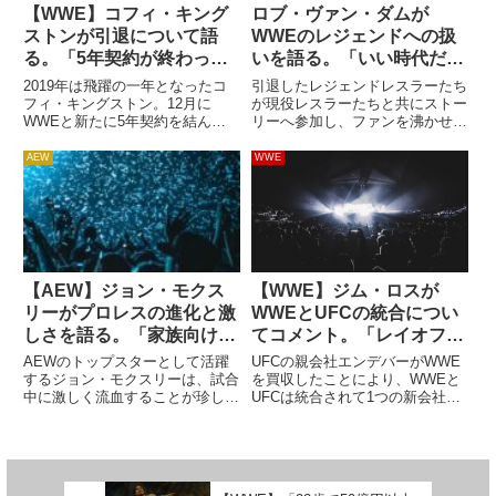
【WWE】コフィ・キング
ロブ・ヴァン・ダムが
ストンが引退について語
WWEのレジェンドへの扱
る。「5年契約が終わった
いを語る。「いい時代だ
ら…」
よ。出番は増えていくだろ
2019年は飛躍の一年となったコ
引退したレジェンドレスラーたち
う」
フィ・キングストン。12月に
が現役レスラーたちと共にストー
WWEと新たに5年契約を結んだ
リーへ参加し、ファンを沸かせ
WWE王座史上初の黒人王者が、
る…。多くのスポーツでは見られ
Newsweekのインタビューの中で
ない光景がプロレスでは見られま
AEW
WWE
引退について語りました。曰く、
す。先日はWWE・NXTがECWの
5年契約が終わったら引退する可
本拠地として知られた2300アリ
能性があるそうです。その...
ーナ（旧ECWアリーナ）で...
【AEW】ジョン・モクス
【WWE】ジム・ロスが
リーがプロレスの進化と激
WWEとUFCの統合につい
しさを語る。「家族向けの
てコメント。「レイオフが
イベントだけど、とても暴
あるだろう。安全なポジシ
AEWのトップスターとして活躍
UFCの親会社エンデバーがWWE
力的。おばあちゃんを連れ
ョンで働いていないなら心
するジョン・モクスリーは、試合
を買収したことにより、WWEと
中に激しく流血することが珍しく
UFCは統合されて1つの新会社に
てきてもいいけど…」
配だな」
ありません。彼があまりにも頻繁
なります。買収や統合は企業に大
に流血することについては批判的
きな影響を与えます。従業員たち
な意見もありますが、彼には彼な
は不安な日々を過ごすことになる
りのプロレス哲学があり、自分の
でしょう。だからといって不安に
スタイルに自身を持っていま
なりすぎる必要はありません...