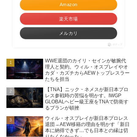
Amazon
楽天市場
メルカリ
ポチップ
WWE退団のカイリ・セインが敏腕代
理人と契約。ウィル・オスプレイやオ
カダ・カズチカらAEWトップレスラー
たちを担当
【TNA】ニック・ネメスが新日本プロ
レス参戦時の苦悩を明かす。IWGP
GLOBALヘビー級王座をTNAで防衛す
るプランが頓挫
ウィル・オスプレイが新日本プロレス
退団→AEW移籍の理由を明かす「新日
本に納得できず…でも日本との縁は切
りたくなかった」