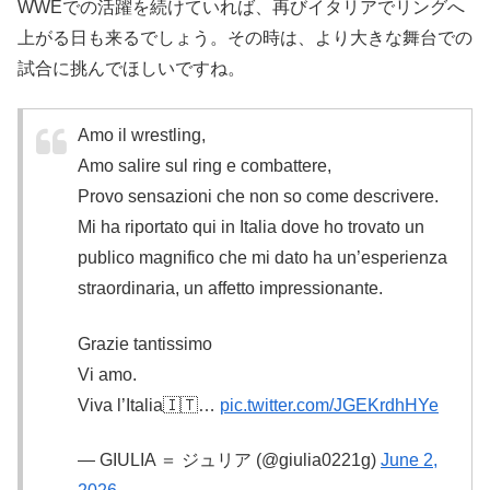
WWEでの活躍を続けていれば、再びイタリアでリングへ
上がる日も来るでしょう。その時は、より大きな舞台での
試合に挑んでほしいですね。
Amo il wrestling,
Amo salire sul ring e combattere,
Provo sensazioni che non so come descrivere.
Mi ha riportato qui in Italia dove ho trovato un
publico magnifico che mi dato ha un’esperienza
straordinaria, un affetto impressionante.
Grazie tantissimo
Vi amo.
Viva l’Italia🇮🇹…
pic.twitter.com/JGEKrdhHYe
— GIULIA ＝ ジュリア (@giulia0221g)
June 2,