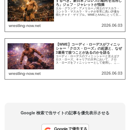
するべき。新日本プロレスの動向を活用し
ろ」ジェフ・ジャレットが指摘
エル・グランデ・アメリカーノ同士のマスカラ・
コントラ・マスカラ・マッチが非常に高い評価を
得たチャド・ゲイブル。WWEとAAAにとって欠か
せない存在ですが、ジェフ・ジャレットは退団を
勧めています。自身のPodcast番組で、ジャレット
はAAAで行われた上記のマスカラ・コントラ・マ
2026.06.03
wrestling-now.net
スカラ・マッチに言及。試合内容の素晴らしさ、
ゲイブルの総合的な能力を称賛した一方で...
【WWE】コーディ・ローデスがフィニッ
シャー「クロス・ローズ」の起源と、なぜ
3連発で放つことがあるのかを語る
コーディ・ローデスのフィニッシャーと言えばク
ロス・ローズ。キャリアの大半において、クロ
ス・ローズをフィニッシャーとして使用し、この
技のおかげで複数回WWE王座を獲得してきまし
た。通常のフィニッシャーは、対戦相手に一度決
めて3カウントを奪うというスタイルです。しか
2026.06.03
wrestling-now.net
し、クロス・ローズは3回連続で繰り出されること
もあり、一部のファンは「技の価値を下げてい
る」など批...
Google 検索で当サイトの記事を優先表示させる