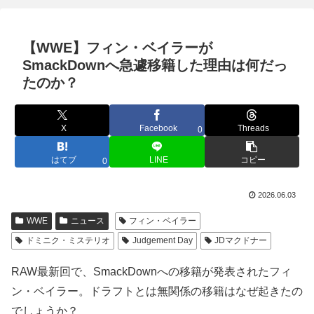
【WWE】フィン・ベイラーが
SmackDownへ急遽移籍した理由は何だっ
たのか？
X
Facebook
Threads
0
はてブ
LINE
コピー
0
2026.06.03
WWE
ニュース
フィン・ベイラー
ドミニク・ミステリオ
Judgement Day
JDマクドナー
RAW最新回で、SmackDownへの移籍が発表されたフィ
ン・ベイラー。ドラフトとは無関係の移籍はなぜ起きたの
でしょうか？