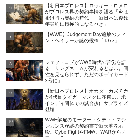
【新日本プロレス】ロッキー・ロメロ
がプロレス界の契約事情を語る「今は
掛け持ち契約の時代」「新日本は複数
年契約に積極的になるべき」
【WWE】Judgement Day追放のフィ
ン・ベイラーが謎の投稿「1372」
ジェフ・コブがWWE時代の苦労を語
る「リングネームが変わるとは…。個
性を見せられず、ただのボディガード
2号に」
【新日本プロレス】オカダ・カズチカ
が4代目タイガーマスクに花束…。米
インディ団体での試合後にサプライズ
登場
WWE解雇のモーター・シティ・マシ
ンガンズが謎の契約書で新天地を示
唆。CyberFightやFMW、WARからオ