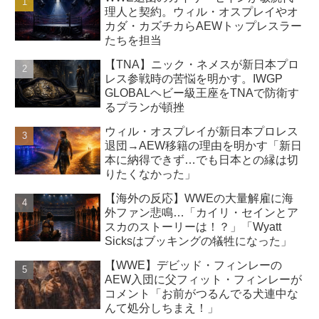
理人と契約。ウィル・オスプレイやオ
カダ・カズチカらAEWトップレスラー
たちを担当
【TNA】ニック・ネメスが新日本プロ
レス参戦時の苦悩を明かす。IWGP
GLOBALヘビー級王座をTNAで防衛す
るプランが頓挫
ウィル・オスプレイが新日本プロレス
退団→AEW移籍の理由を明かす「新日
本に納得できず…でも日本との縁は切
りたくなかった」
【海外の反応】WWEの大量解雇に海
外ファン悲鳴…「カイリ・セインとア
スカのストーリーは！？」「Wyatt
Sicksはブッキングの犠牲になった」
【WWE】デビッド・フィンレーの
AEW入団に父フィット・フィンレーが
コメント「お前がつるんでる犬連中な
んて処分しちまえ！」