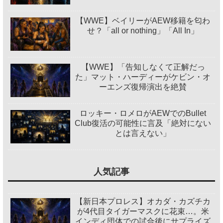
【WWE】ベイリーがAEW移籍を匂わ
せ？「all or nothing」「All In」
【WWE】「告知しなくて正解だっ
た」マット・ハーディーがケビン・オ
ーエンズ復帰演出を絶賛
ロッキー・ロメロがAEWでのBullet
Club復活の可能性に言及「絶対にない
とは言えない」
人気記事
【新日本プロレス】オカダ・カズチカ
が4代目タイガーマスクに花束…。米
インディ団体での試合後にサプライズ