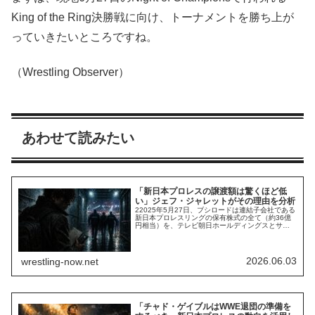
King of the Ring決勝戦に向け、トーナメントを勝ち上が
っていきたいところですね。
（Wrestling Observer）
あわせて読みたい
「新日本プロレスの譲渡額は驚くほど低
い」ジェフ・ジャレットがその理由を分析
22025年5月27日、ブシロードは連結子会社である
新日本プロレスリングの保有株式の全て（約36億
円相当）を、テレビ朝日ホールディングスとサイ
バーエージェントの2社へ6月30日付で譲渡すると
発表しました。これにより、新日本プロレスはテ
レビ朝日の連結子会社となります。ブシロードは
新日本プロレスを約5億円で買収したため、価値を
2026.06.03
wrestling-now.net
7倍に増大させた上で売却した…と考え...
「チャド・ゲイブルはWWE退団の準備を