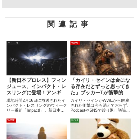
関連記事
ニュース
WWE
【新日本プロレス】フィン
「カイリ・セインは金にな
ジュース、インパクト・レ
る存在だとずっと思ってき
スリングに登場！アンギャ
た」ブッカーTが衝撃的な
ロとの抗争へ？
解雇に言及
現地時間2月16日に放送されたイ
カイリ・セインがWWEから解雇
ンパクト・レスリングのウィーク
された衝撃は今も消えておらず、
リー番組「Impact!」。新日本プ
PodcastやSNSで繰り返し議論の
ロレスからジュース・ロビンソン
的になっています。NXT女子王者
& デビッド・フィンレーが参戦し
としての活躍、カブキ・ウォリア
WWE
ROH
ました。.@njpwglobal's FinJuice
ーズとしての女子タッグ戦線での
have arrive...
活躍、イヨ・スカイやアスカらと
の絆…。WWEユニバ...