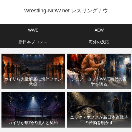
Wrestling-NOW.net レスリングナウ
WWE
AEW
新日本プロレス
海外の反応
カイリら大量解雇に海外ファン
ジェフ・コブがWWE時代の苦
悲鳴
労を語る
ニック・ネメスが新日本参戦時
カイリが敏腕代理人と契約
の苦悩を明かす