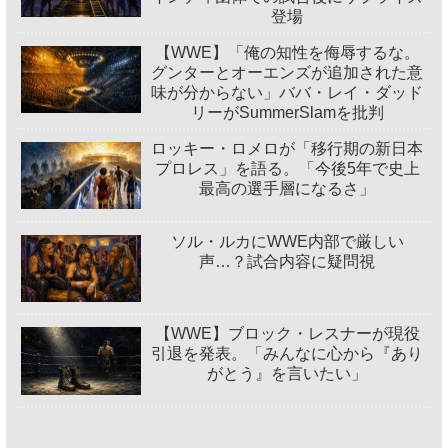
登場
【WWE】「俺の知性を侮辱するな。
グンターとオーエンズが追加された意
味が分からない」ババ・レイ・ダッド
リーがSummerSlamを批判
ロッキー・ロメロが「移行期の新日本
プロレス」を語る。「今後5年で史上
最高の選手層になるさ」
ソル・ルカにWWE内部で厳しい
声…？試合内容に疑問視
【WWE】ブロック・レスナーが現役
引退を発表。「みんなに心から『あり
がとう』を言いたい」