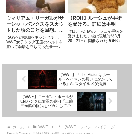
ウィリアム・リーガルがサ
【ROH】ルーシュが手術
ーシャ・バンクスをスカウ
を受ける。詳細は不明
トした頃のことを回想。
昨日、ROHのルーシュが手術を
「もし彼女が上手くいかな
受けました。彼は現地時間8月
RAWへの参加をキャンセルし、
20・21日に開催されたROHの
かったら、俺を首にしてい
WWE女子タッグ王座のベルトを
PPV「Glory By Honor」に出場。
置いて会場を立ち去ったサーシ
い、と言った」
その後、ROHは2夜目のタッグマ
ャ・バンクス。今後、彼女がどの
ッチで彼が膝を負傷したと発表し
ような状況になっていくのかはわ
ていました。怪我の状態や復帰時
かりません。彼女はこれまでにも
期は未定との...
団体と揉めたことがあり、その時
は最悪の状況を回避できていたも
【WWE】「The Visionはポー
の...
ル・ヘイマンの呪いにかかって
いる」AJスタイルズが指摘
【WWE】ローガン・ポールが
CMパンクに謝罪の意向「上腕
三頭筋の怪我をバカにしてごめ
ん、こんなに辛いと思わなかっ
た」
ホーム
WWE
【WWE】フィン・ベイラーが
SmackDownへ急遽移籍した理由は何だったのか？