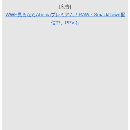
[広告]
WWE見るならAbemaプレミアム！RAW・SmackDown配
信中、PPVも