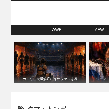
WWE
AEW
カイリら大量解雇に海外ファン悲鳴
ジェフ