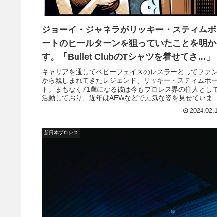
ジョーイ・ジャネラがリッキー・スティムボ
ートのヒールターンを狙っていたことを明か
す。「Bullet ClubのTシャツを着せてさ…」
キャリアを通してベビーフェイスのレスラーとしてファ
から親しまれてきたレジェンド、リッキー・スティムボ
ト。まもなく71歳になる彼は今もプロレス界の住人とし
活動しており、近年はAEWなどで元気な姿を見せていま
す。2022年には、FTR（ダックス・ハーウッド＆キャッ
2024.02.
ュ・ウィーラー）とのトリオで約12年ぶりに試合に出場
し、勝利しました。誰もが認める歴史的ベビ...
新日本プロレス