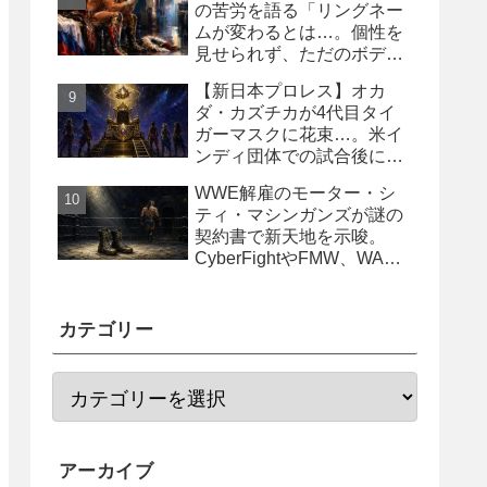
の苦労を語る「リングネー
ムが変わるとは…。個性を
見せられず、ただのボディ
ガード2号に」
【新日本プロレス】オカ
ダ・カズチカが4代目タイ
ガーマスクに花束…。米イ
ンディ団体での試合後にサ
プライズ登場
WWE解雇のモーター・シ
ティ・マシンガンズが謎の
契約書で新天地を示唆。
CyberFightやFMW、WAR
からオファー？
カテゴリー
アーカイブ