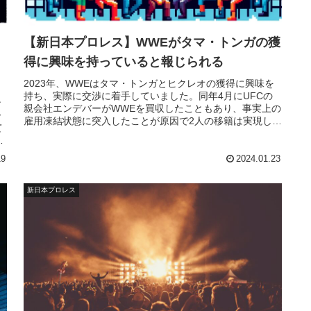
【新日本プロレス】WWEがタマ・トンガの獲
得に興味を持っていると報じられる
2023年、WWEはタマ・トンガとヒクレオの獲得に興味を
持ち、実際に交渉に着手していました。同年4月にUFCの
ン
親会社エンデバーがWWEを買収したこともあり、事実上の
ー
雇用凍結状態に突入したことが原因で2人の移籍は実現しま
て
せんでしたが…。レスリング・オブザーバーのデイブ・メ
ルツァーによれば、WWEは今もタマの獲得に興味を持って
シ
いるとのこと。彼は今月末での新日本プ...
19
2024.01.23
新日本プロレス