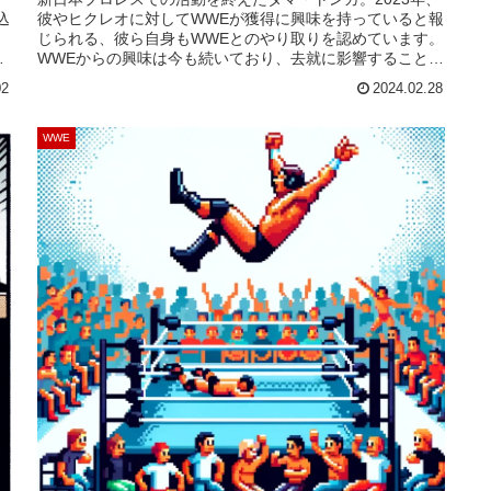
込
彼やヒクレオに対してWWEが獲得に興味を持っていると報
じられる、彼ら自身もWWEとのやり取りを認めています。
WWEからの興味は今も続いており、去就に影響することに
籍
なりました。レスリング・オブザーバーによれば、彼は
02
2024.02.28
ま
WWEへ入団することになるそうです。契約内容や活動開始
時期などの詳細は不明です。WWEにはフ...
WWE