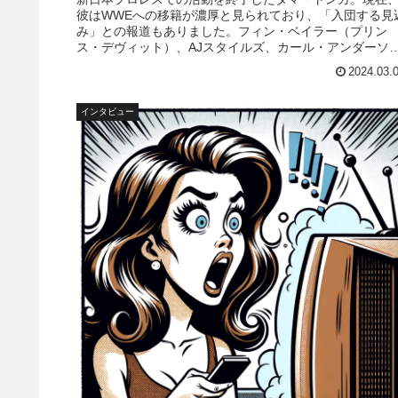
彼はWWEへの移籍が濃厚と見られており、「入団する見
み」との報道もありました。フィン・ベイラー（プリン
ス・デヴィット）、AJスタイルズ、カール・アンダーソ
ン、ルーク・ギャローズらBullet ClubのOBたちが複数在
2024.03.
するWWEで彼がどのような活躍を見せるのか、注目が集
っています。そんな中、レスリング...
インタビュー