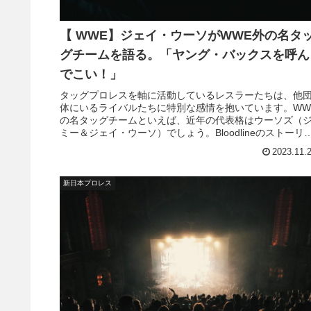
【 WWE】ジェイ・ウーソがWWE外の名タ
グチームを語る。「ヤング・バックスを呼ん
でこい！」
タッグプロレスを軸に活動しているレスラーたちは、他
体にいるライバルたちに特別な感情を抱いています。WW
の名タッグチームといえば、近年の代表格はウーソズ（
ミー＆ジェイ・ウーソ）でしょう。Bloodlineのストーリ
の中で決裂した2人ですが、2014年から2023年にかけて
2023.11.
ッグタイトルを8度獲得した実績は簡単に真似できるもの
はありません。最新のインタ...
新日本プロレス