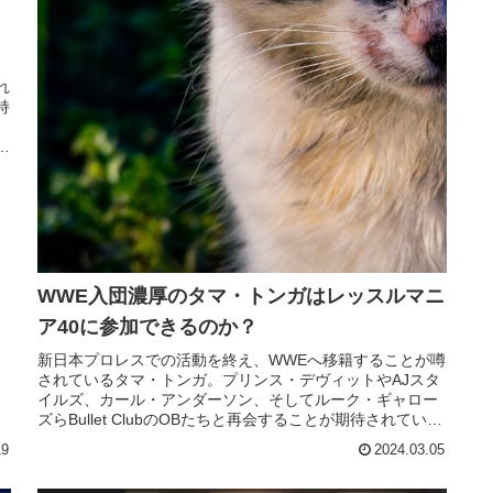
れ
持
っ
WWE入団濃厚のタマ・トンガはレッスルマニ
ア40に参加できるのか？
新日本プロレスでの活動を終え、WWEへ移籍することが噂
されているタマ・トンガ。プリンス・デヴィットやAJスタ
イルズ、カール・アンダーソン、そしてルーク・ギャロー
ズらBullet ClubのOBたちと再会することが期待されている
一方、WWE内部ではローマン・レインズ率いるBloodline
19
2024.03.05
に加入することも検討されているそうです。彼のWWEデビ
ューはいつになるの...