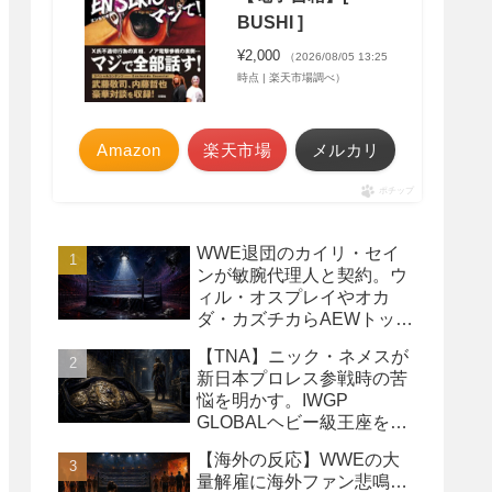
BUSHI ]
¥2,000
（2026/08/05 13:25
時点 | 楽天市場調べ）
Amazon
楽天市場
メルカリ
ポチップ
WWE退団のカイリ・セイ
ンが敏腕代理人と契約。ウ
ィル・オスプレイやオカ
ダ・カズチカらAEWトップ
レスラーたちを担当
【TNA】ニック・ネメスが
新日本プロレス参戦時の苦
悩を明かす。IWGP
GLOBALヘビー級王座を
TNAで防衛するプランが頓
【海外の反応】WWEの大
挫
量解雇に海外ファン悲鳴…