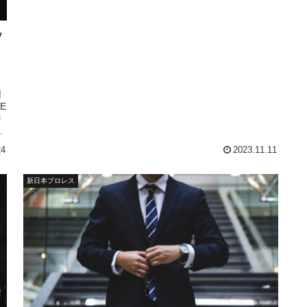
ッ
団
E
ジ
ー
タ
24
2023.11.11
で
新日本プロレス