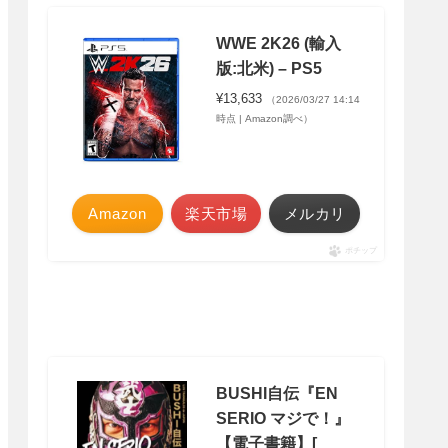
WWE 2K26 (輸入
版:北米) – PS5
¥13,633
（2026/03/27 14:14
時点 | Amazon調べ）
Amazon
楽天市場
メルカリ
ポチップ
BUSHI自伝『EN
SERIO マジで！』
【電子書籍】[