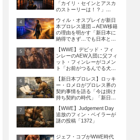
「カイリ・セインとアスカ
のストーリーは！？」
「Wyatt Sicksはブッキング
ウィル・オスプレイが新日
の犠牲になった」
本プロレス退団→AEW移籍
の理由を明かす「新日本に
納得できず…でも日本との
縁は切りたくなかった」
【WWE】デビッド・フィ
ンレーのAEW入団に父フィ
ット・フィンレーがコメン
ト「お前がつるんでる犬連
中なんて処分しちまえ！」
【新日本プロレス】ロッキ
ー・ロメロがプロレス界の
契約事情を語る「今は掛け
持ち契約の時代」「新日本
は複数年契約に積極的にな
【WWE】Judgement Day
るべき」
追放のフィン・ベイラーが
謎の投稿「1372」
ジェフ・コブがWWE時代