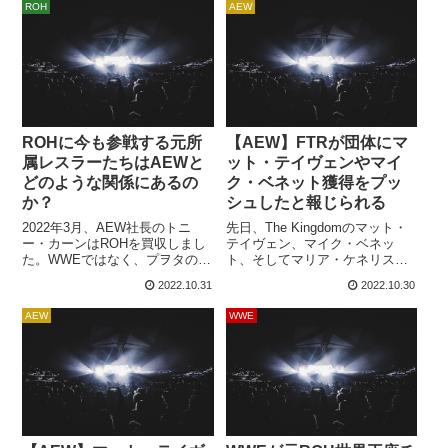
ッグチームで知られるベテラ
ROH
AEW
仕事を任されるようになったよ
ン。2022年に AEWデビューを
うです。アメリカのプロレス団
果たすと、タッグ戦線の一員と
体には「プロデューサー」と呼
して活躍し、ROH世界タッグ王
ばれる立場の人物が多数在籍
座...
し、テレビ番組で放送される試
合の組み立てや試合中の指示出
しなどを担当して試...
ROHに今も参戦する元所
【AEW】FTRが団体にマ
属レスラーたちはAEWと
ット・テイヴェンやマイ
どのような関係にあるの
ク・ベネット獲得をプッ
か？
シュしたと報じられる
2022年3月、AEW社長のトニ
先日、The Kingdomのマット・
ー・カーンはROHを買収しまし
テイヴェン、マイク・ベネッ
た。WWEではなく、プヲタの大
ト、そしてマリア・ケネリス・
富豪がインディ界の雄を買収し
ベネットがAEWへサプライズ登
2022.10.31
2022.10.30
たことにはポジティブな意見も
場しました。もともとはROHで
多く、買収以降に2度のショーが
活動していた３人ですが、2021
AEW
WWE
開催されてきました。ブランド
年末をもってROHが運営体制を
に関する大きな動きもあるよう
変えるべく活動を停止し、全所
で、今後に注目が集まります。
属レスラーとの契約を解消する
ROHと契約していたレスラーた
と、活動の拠点をインパクト・
ちは2021年をもって契約終了と
レスリングへ移しました。先
なり、2022年以降も参戦し続け
日、３人はインパクトでの活動
てい...
を終了。...