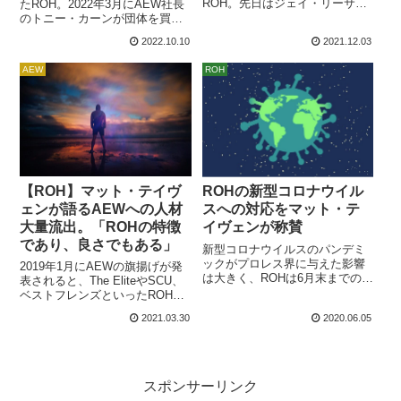
ROH。先日はジェイ・リーサル
たROH。2022年3月にAEW社長
がAEWに移籍しました。リーサ
のトニー・カーンが団体を買収
ルに続くか？PWInsiderによれ
しましたが、一定期間ごとPPV
2022.10.10
2021.12.03
ば、現地12月1日に放送された
を開催のみの運営体制となり、
Dynamiteの最新回のバックステ
各地でショーを頻繁に開催する
AEW
ROH
ージにROH世界タッグ王座チャ
ことはなくなっています。元
ンピオンのマット・テイヴェン
ROHレスラーたちはさまざまな
と元ROHピュア王座チャンピオ
団体で活動するようになり、マ
ンのジョナサン・グレシャムが
ット・テイヴェンやPCOはイン
いたそうです。WWEがインデ...
パクト・レスリングを主戦場に
選びました。報道によれば、先
日開催さ...
【ROH】マット・テイヴ
ROHの新型コロナウイル
ェンが語るAEWへの人材
スへの対応をマット・テ
大量流出。「ROHの特徴
イヴェンが称賛
であり、良さでもある」
新型コロナウイルスのパンデミ
ックがプロレス界に与えた影響
2019年1月にAEWの旗揚げが発
は大きく、ROHは6月末までの全
表されると、The EliteやSCU、
てのイベントをキャンセルして
ベストフレンズといったROH参
います。元ROH世界王者のマッ
戦レスラーたちがAEWに移籍し
2021.03.30
2020.06.05
ト・テイヴェンは、ROHのパン
ました。2019年のROHは、新日
デミックへの対応を称賛してい
本プロレスとの合同興行「G1
ます。この時代は誰にとっても
SUPERCARD」で歴然とした新
奇妙なものだよ。でも、ROHは
日本との力の差や、バックステ
リング・オブ・オナーは最も安
ージでの相次ぐ事件により評判
スポンサーリンク
全なモデルを設定していると感
を落とす散々な一年になり、マ