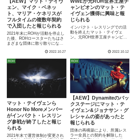
【AEW】マット・テイヴ
WWEが元ROH世界王座チ
ェン、マイク・ベネッ
ャンピオンのマット・テ
ト、マリア・ケネリスが
イヴェン獲得に興味と報
フルタイムの複数年契約
じられる
で入団したと報じられる
インパクト・レスリングでの活
動を終えたマット・テイヴェ
2021年末にROHが活動を停止し
ン。元ROH世界王座チャンピオ
た後、ROHロースターたちはさ
ンの彼は次にどの団体を選ぶの
まざまな団体に散り散りになっ
か？古巣ROHはAEWのサブブラ
てしましました。団体の顔の1人
2022.10.27
2022.10.12
ンド化しているので、AEW /
だったジェイ・リーサルはAEW
ROHとの契約も考えられる状況
へ、バンディードはフリーエー
ROH
ROH
ではありますが…。レスリン
ジェントとして活動…など、そ
グ・オブザーバーのデイブ・メ
の後の歩みは人によってさまざ
ルツァーによれば、WWEはテイ
ま。マット・テイヴェンやマイ
ヴェンの獲得に興味があるそう
ク・ベネット、マリア・ケネリ
です。HHHがクリエイティブの
スらはインパクト・レスリング
責任者に就任...
へ移籍し、活躍していました。
インパクトで...
【AEW】Dynamiteのバッ
マット・テイヴェンら
クステージにマット・テ
Honor No Moreメンバー
イヴェン&ジョナサン・グ
がインパクト・レスリン
レシャムの姿があったと
グ参戦が終了したと報じ
報じられる
られる
団体の再構築により、所属レス
ラー全員との契約を解除した
2021年末で運営体制が変更され