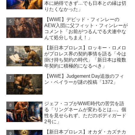
本に納得できず…でも日本との縁は切
りたくなかった」
【WWE】デビッド・フィンレーの
AEW入団に父フィット・フィンレーが
コメント「お前がつるんでる犬連中な
んて処分しちまえ！」
【新日本プロレス】ロッキー・ロメロ
がプロレス界の契約事情を語る「今は
掛け持ち契約の時代」「新日本は複数
年契約に積極的になるべき」
【WWE】Judgement Day追放のフィ
ン・ベイラーが謎の投稿「1372」
ジェフ・コブがWWE時代の苦労を語
る「リングネームが変わるとは…。個
性を見せられず、ただのボディガード
2号に」
【新日本プロレス】オカダ・カズチカ