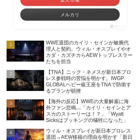
メルカリ
ポチップ
WWE退団のカイリ・セインが敏腕代
理人と契約。ウィル・オスプレイやオ
カダ・カズチカらAEWトップレスラー
たちを担当
【TNA】ニック・ネメスが新日本プロ
レス参戦時の苦悩を明かす。IWGP
GLOBALヘビー級王座をTNAで防衛す
るプランが頓挫
【海外の反応】WWEの大量解雇に海
外ファン悲鳴…「カイリ・セインとア
スカのストーリーは！？」「Wyatt
Sicksはブッキングの犠牲になった」
ウィル・オスプレイが新日本プロレス
退団→AEW移籍の理由を明かす「新日