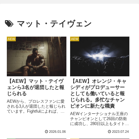
マット・テイヴェン
AEW
AEW
【AEW】オレンジ・キャ
【AEW】マット・テイヴ
シディがプロデューサー
ェンら3名が退団したと報
としても働いていると報
じられる
じられる。多忙なチャン
AEWから、プロレスファンに愛
ピオンに新たな職責
される3人が退団したと報じられ
ています。Fightfulによれば、契
AEWインターナショナル王座の
約満了に伴い退団したのはマッ
チャンピオンとして26回の防衛
ト・テイヴェン、メルセデス・
に成功し、280日以上もタイトル
マルティネス、アレックス・ア
を保持し続けているオレンジ・
ブラハンテスの3人です。テイヴ
2026.01.06
2023.07.24
キャシディ。日々の試合で疲労
ェンはマイク・ベネットとのタ
困憊の彼は、責任の重い新たな