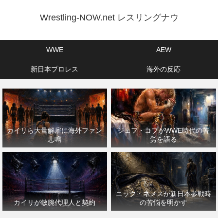
Wrestling-NOW.net レスリングナウ
WWE
AEW
新日本プロレス
海外の反応
カイリら大量解雇に海外ファン
ジェフ・コブがWWE時代の苦
悲鳴
労を語る
ニック・ネメスが新日本参戦時
カイリが敏腕代理人と契約
の苦悩を明かす