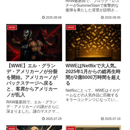
RAW最新回で、ブロック・レス
リンズ。RAW最新回ではLAナイ
ナーがSummerSlamで衝撃的な
トを相手に初の防衛戦が行われ
復帰を果たした背景が説明され
ましたが、この試合やセス＆ナ
ました。元WWE女性従業員がビ
イトの抗争は、本来であれば違
2025.08.06
2025.08.05
ンス・マクマホンを相手に起こ
う形で実現していた可能性があ
した性的虐待訴訟の中で性加害
ったようです。レスリング・オ
WWE
WWE
に加担していたことが明かされ
ブザーバーのデイブ・メルツァ
たこともあり、レスナーは2024
ーによれば、SummerSlam・一
年1月から長期欠場していまし
日目でセスが世界ヘビー級王座
た。しかし、SummerSlamでジ
を...
ョン・シナを襲撃するために復
帰。その背景や今後の動向に
注...
【WWE】エル・グラン
WWEはNetflixで大人気。
デ・アメリカーノが分裂
2025年1月からの総再生時
を開始。アメリカーノが
間が2億8000万時間を超え
バックステージへ戻る
る
と、客席からアメリカー
Netflixにとって、WWEはイカゲ
ノが乱入
ームなどの人気作品に匹敵する
キラーコンテンツになっている
RAW最新回で、エル・グラン
ようです。2025年1月から、
デ・アメリカーノの謎がさらに
NetflixはRAWの生配信を開始。
深まりました。謎のマスクマン
アメリカ国外の一部地域では
はさらに神秘的な存在に…。
SmackDownやNXT、PLEも配信
2025.07.29
2025.07.19
Judgement Day（フィン・ベイ
されています。Netflixが発表し
ラー＆JDマクドナー）と
た最新視聴データによれば、
WWE
WWE
LWO（クルーズ・デル・トロ＆