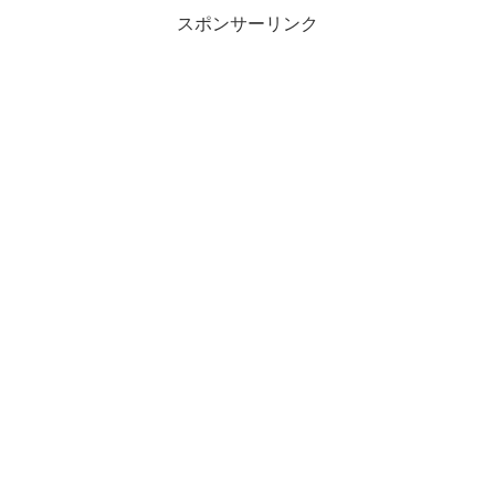
ニア終了後は、NXTからメイン
ロースターへ昇格するタイミン
スポンサーリンク
グの一つ。彼女の立ちの印象的
な活躍ぶりから、一部では「3人
はメインロースターに昇格した
んだろう」と考えら...