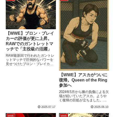
2025年1月以降に配信された
ホアキン・ワイルド）による
WWEの全コンテンツの総再生時
WWE世界タッグ王座戦の中盤、
間は2億8...
まず「おなじみ」の…背の高い
アメリカーノが登場。しかし、
彼はドラゴン・リーに追われて
バックステージへ...
【WWE】ブロン・ブレイ
カーの評価が更に上昇。
RAWでのガントレットマ
ッチで「主役級の活躍」
RAW最新回で行われたガントレ
ットマッチで圧倒的なパワーを
見せつけたブロン・ブレイカ
ー。未来のメインイベンター
は、毎日のように評価を上げて
【WWE】アスカがついに
います。このガントレットマッ
復帰。Queen of the Ring
チは、SummerSlamでグンター
の持つWWE世界ヘビー級王座へ
参加へ
挑戦する権利を賭けた重要な一
2024年5月から膝の負傷による欠
戦。1人ずつ選手が追加されてい
場が続いていたアスカ。ようや
く特殊ルールの中で、ブレイカ
く復帰の目処が立ちました。
ーは1番手としてペンタ、LAナ
RAW最新回で、彼女の復帰が発
イト、ジェイ...
2025.07.17
2025.06.10
表されました。Queen of the
Ringトーナメントに参加し、現
WWE
WWE
地6月16日放送のRAWで行われ