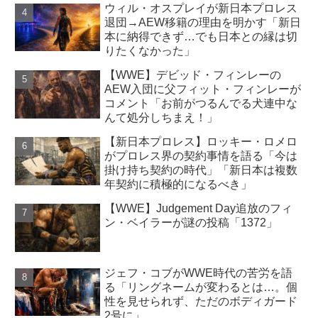
ウィル・オスプレイが新日本プロレス
退団→AEW移籍の理由を明かす「新日
本に納得できず…でも日本との縁は切
りたくなかった」
【WWE】デビッド・フィンレーの
AEW入団に父フィット・フィンレーが
コメント「お前がつるんでる犬連中な
んて処分しちまえ！」
【新日本プロレス】ロッキー・ロメロ
がプロレス界の契約事情を語る「今は
掛け持ち契約の時代」「新日本は複数
年契約に積極的になるべき」
【WWE】Judgement Day追放のフィ
ン・ベイラーが謎の投稿「1372」
ジェフ・コブがWWE時代の苦労を語
る「リングネームが変わるとは…。個
性を見せられず、ただのボディガード
2号に」