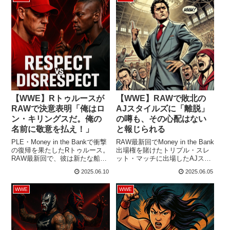
る1回戦でステファニー・バッケ
ル＆ラケル・ロドリゲス＆アイ
ビー・ナイルとの4wayマッチに
挑みます。What's your
WINNING...
【WWE】Rトゥルースが
【WWE】RAWで敗北の
RAWで決意表明「俺はロ
AJスタイルズに「離脱」
ン・キリングスだ。俺の
の噂も、その心配はない
名前に敬意を払え！」
と報じられる
PLE・Money in the Bankで衝撃
RAW最新回でMoney in the Bank
の復帰を果たしたRトゥルース。
出場権を賭けたトリプル・スレ
RAW最新回で、彼は新たな船出
ット・マッチに出場したAJスタ
を宣言しました。決意を胸に、
イルズ。彼は今後も番組に出演
2025.06.10
2025.06.05
ファンの前へ登場したトゥルー
し続けるのでしょうか。「犬猿
ス。熱い言葉でファンに訴えか
の仲」だったCMパンク、そして
WWE
WWE
けます。みんな、Rトゥルースが
エル・グランデ・アメリカーノ
大好きだ。俺も好きだよ。で
との試合に挑んだ彼は、約21年
も、あいつは面白すぎた。優し
ぶりにパンクと対戦するなど注
すぎだし、寛大すぎだよな。で
目を集めましたが、試合はアメ
も、今の俺は違うぞ！かかって
リカーノが勝利。この試合の