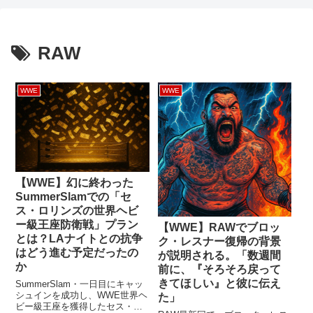
RAW
WWE
WWE
【WWE】幻に終わった
SummerSlamでの「セ
ス・ロリンズの世界ヘビ
ー級王座防衛戦」プラン
【WWE】RAWでブロッ
とは？LAナイトとの抗争
ク・レスナー復帰の背景
はどう進む予定だったの
が説明される。「数週間
か
前に、『そろそろ戻って
きてほしい』と彼に伝え
SummerSlam・一日目にキャッ
シュインを成功し、WWE世界ヘ
た」
ビー級王座を獲得したセス・ロ