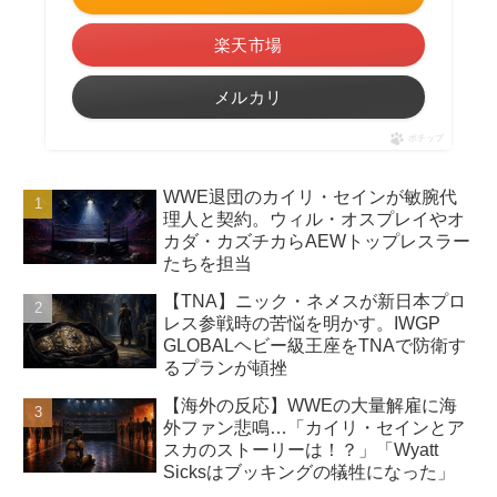
楽天市場
メルカリ
ポチップ
WWE退団のカイリ・セインが敏腕代
理人と契約。ウィル・オスプレイやオ
カダ・カズチカらAEWトップレスラー
たちを担当
【TNA】ニック・ネメスが新日本プロ
レス参戦時の苦悩を明かす。IWGP
GLOBALヘビー級王座をTNAで防衛す
るプランが頓挫
【海外の反応】WWEの大量解雇に海
外ファン悲鳴…「カイリ・セインとア
スカのストーリーは！？」「Wyatt
Sicksはブッキングの犠牲になった」