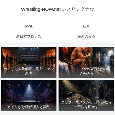
Wrestling-NOW.net レスリングナウ
WWE
AEW
新日本プロレス
海外の反応
カイリら大量解雇に海外ファン
ジェフ・コブがWWE時代の苦
悲鳴
労を語る
ニック・ネメスが新日本参戦時
カイリが敏腕代理人と契約
の苦悩を明かす