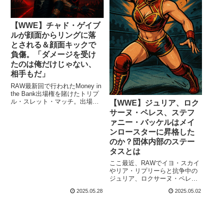
こいよ。ああ、生きてるって
後、一部ファンの間で「これ
感...
は...
【WWE】チャド・ゲイブ
ルが顔面からリングに落
とされる＆顔面キックで
負傷。「ダメージを受け
たのは俺だけじゃない、
相手もだ」
RAW最新回で行われたMoney in
the Bank出場権を賭けたトリプ
ル・スレット・マッチ。出場し
【WWE】ジュリア、ロク
たチャド・ゲイブルには災難が
サーヌ・ペレス、ステフ
待っていました。ペンタ＆ドラ
ァニー・バッケルはメイ
ゴン・リーと対戦した彼は、信
ンロースターに昇格した
じられないようなムーブが連発
された試合に敗北。しかも、ペ
のか？団体内部のステー
ンタに顔面からリングに落とさ
タスとは
れ、現地6月7日開催のWWEと
ここ最近、RAWでイヨ・スカイ
AAAの合同興行Worlds Collideで
やリア・リプリーらと抗争中の
対戦するエル...
ジュリア、ロクサーヌ・ペレ
ス、そしてステファニー・バッ
2025.05.28
2025.05.02
ケル。NXTの実力者たちのメイ
ンブランド登場について、情報
が錯綜しています。レッスルマ