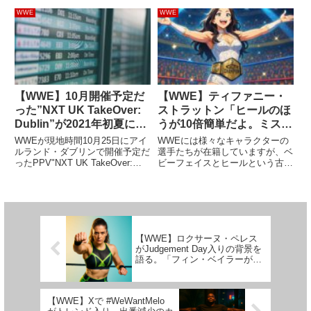
あり、体に蓄積されたダメージは
彼はWWEでプロデューサーとし
深刻です。白血病との戦いなど、
て働いていましたが、2020年に
WWE
WWE
多くの困難を乗り越えてきた彼
解雇。これで団体との縁が切れた
は、今も体調不良と戦っていま
わけではなく、その後はたまに
す。コンディションは決して良く
WWEの番組に出演していま...
な...
【WWE】10月開催予定だ
【WWE】ティファニー・
った”NXT UK TakeOver:
ストラットン「ヒールのほ
Dublin”が2021年初夏に延
うが10倍簡単だよ。ミスし
期へ
ても問題ないしね」
WWEが現地時間10月25日にアイ
WWEには様々なキャラクターの
ルランド・ダブリンで開催予定だ
選手たちが在籍していますが、ベ
ったPPV"NXT UK TakeOver:
ビーフェイスとヒールという古典
Dublin"がまたしても延期になり
的カテゴライズはどの団体でも変
ました。このイベントは、最初の
わりません。WWE女子王者ティ
計画では2020年4月に開催予定で
ファニー・ストラットンは、
した。しかし、新型コロナウイ
2021年のデビューから現在に至
ル...
るまでの間に、ファンから声援を
受...
【WWE】ロクサーヌ・ペレス
がJudgement Day入りの背景を
語る。「フィン・ベイラーが私
の才能を見抜いたんだよ」
【WWE】Xで #WeWantMelo