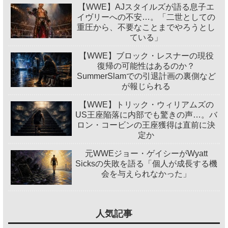
【WWE】AJスタイルズが語る息子エ
イヴリーへの不安…。「二世としての
重圧から、不要なことまでやろうとし
ている」
【WWE】ブロック・レスナーの現役
復帰の可能性はあるのか？
SummerSlamでの引退計画の裏側など
が報じられる
【WWE】トリック・ウィリアムズの
US王座陥落に内部でも驚きの声…。バ
ロン・コービンの王座獲得は直前に決
定か
元WWEジョー・ゲイシーがWyatt
Sicksの失敗を語る「個人が成長する機
会を与えられなかった」
人気記事