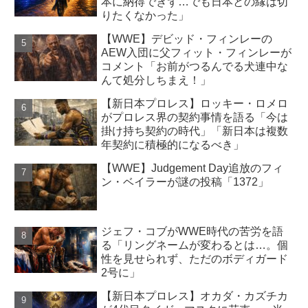
本に納得できず…でも日本との縁は切
りたくなかった」
【WWE】デビッド・フィンレーの
AEW入団に父フィット・フィンレーが
コメント「お前がつるんでる犬連中な
んて処分しちまえ！」
【新日本プロレス】ロッキー・ロメロ
がプロレス界の契約事情を語る「今は
掛け持ち契約の時代」「新日本は複数
年契約に積極的になるべき」
【WWE】Judgement Day追放のフィ
ン・ベイラーが謎の投稿「1372」
ジェフ・コブがWWE時代の苦労を語
る「リングネームが変わるとは…。個
性を見せられず、ただのボディガード
2号に」
【新日本プロレス】オカダ・カズチカ