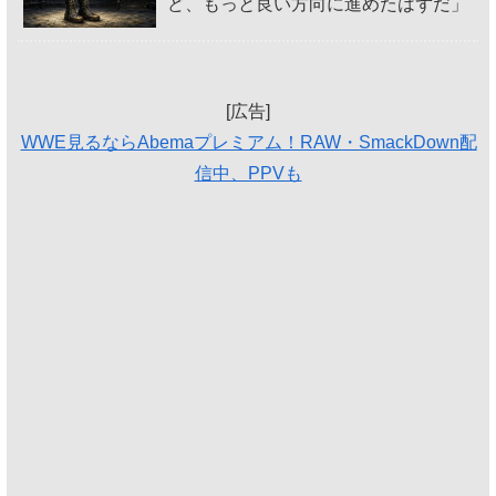
ど、もっと良い方向に進めたはずだ」
[広告]
WWE見るならAbemaプレミアム！RAW・SmackDown配
信中、PPVも