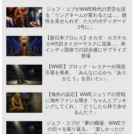
ジェフ・コブがWWE時代の苦労を語
る「リングネームが変わるとは…。個
性を見せられず、ただのボディガード
2号に」
【新日本プロレス】オカダ・カズチカ
が4代目タイガーマスクに花束…。米
インディ団体での試合後にサプライズ
登場
【WWE】ブロック・レスナーが現役
引退を発表。「みんなに心から『あり
がとう』を言いたい」
【海外の反応】WWEジュリアの苦戦
に海外ファンも嘆き「ちゃんとブッキ
ングしてくれ」「どうしたら持て余せ
るんだ？」
ジェフ・コブが「夢の職場」WWEで
の日々を振り返る。「楽しかったけ