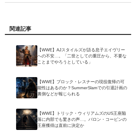
関連記事
【WWE】AJスタイルズが語る息子エイヴリー
への不安…。「二世としての重圧から、不要な
ことまでやろうとしている」
【WWE】ブロック・レスナーの現役復帰の可
能性はあるのか？SummerSlamでの引退計画の
裏側などが報じられる
【WWE】トリック・ウィリアムズのUS王座陥
落に内部でも驚きの声…。バロン・コービンの
王座獲得は直前に決定か