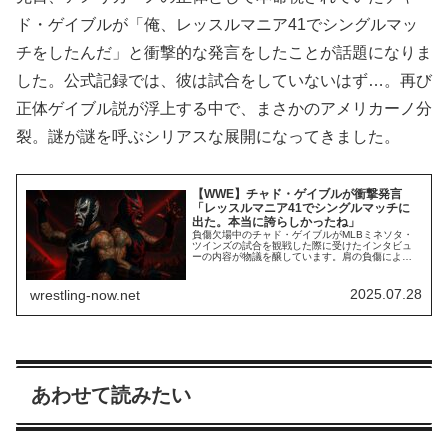
ド・ゲイブルが「俺、レッスルマニア41でシングルマッ
チをしたんだ」と衝撃的な発言をしたことが話題になりま
した。公式記録では、彼は試合をしていないはず…。再び
正体ゲイブル説が浮上する中で、まさかのアメリカーノ分
裂。謎が謎を呼ぶシリアスな展開になってきました。
【WWE】チャド・ゲイブルが衝撃発言
「レッスルマニア41でシングルマッチに
出た。本当に誇らしかったね」
負傷欠場中のチャド・ゲイブルがMLBミネソタ・
ツインズの試合を観戦した際に受けたインタビュ
ーの内容が物議を醸しています。肩の負傷により
手術を受け、長期欠場を余儀なくされているゲイ
ブル。エル・グランデ・アメリカーノの正体は彼
なのではないか…？という噂も流れましたが、ア
2025.07.28
wrestling-now.net
メリカーノは現在も元気に活動中です。多少背は
伸びましたが、ゲイブル本人説はこれにて完全に
否定さ...
あわせて読みたい