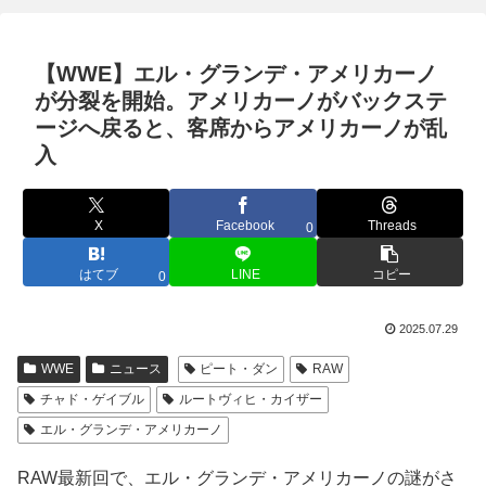
【WWE】エル・グランデ・アメリカーノ
が分裂を開始。アメリカーノがバックステ
ージへ戻ると、客席からアメリカーノが乱
入
X
Facebook
Threads
0
はてブ
LINE
コピー
0
2025.07.29
WWE
ニュース
ピート・ダン
RAW
チャド・ゲイブル
ルートヴィヒ・カイザー
エル・グランデ・アメリカーノ
RAW最新回で、エル・グランデ・アメリカーノの謎がさ