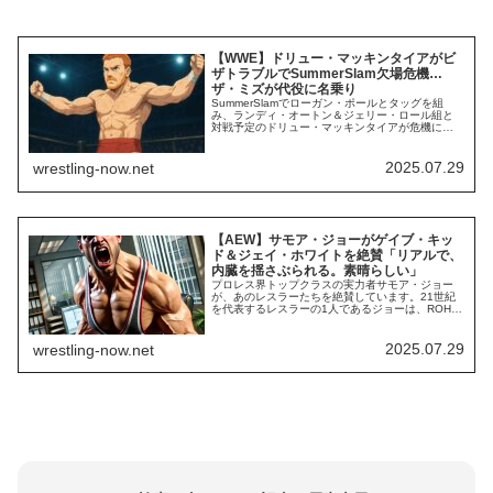
【WWE】ドリュー・マッキンタイアがビ
ザトラブルでSummerSlam欠場危機…
ザ・ミズが代役に名乗り
SummerSlamでローガン・ポールとタッグを組
み、ランディ・オートン＆ジェリー・ロール組と
対戦予定のドリュー・マッキンタイアが危機に瀕
しています。報道によれば、彼は現在イギリスに
滞在中。パスポートの問題によりアメリカへ戻れ
ない状態が続いています。スコットランド出身の
2025.07.29
wrestling-now.net
彼はアメリカ・ナッシュビルで暮らしています
が、アメリカ行きの便への搭乗を拒否されている
のだ...
【AEW】サモア・ジョーがゲイブ・キッ
ド＆ジェイ・ホワイトを絶賛「リアルで、
内臓を揺さぶられる。素晴らしい」
プロレス界トップクラスの実力者サモア・ジョー
が、あのレスラーたちを絶賛しています。21世紀
を代表するレスラーの1人であるジョーは、ROHや
TNA、WWEで複数のタイトルを獲得。AEWでも
AEW世界王座を獲得したほか、柴田勝頼、
HOOK、パワーハウス・ホブスとのユニットThe
2025.07.29
wrestling-now.net
OppsでAEW世界トリオ王座を獲得するなど、確か
な実績を誇ります。また、パワフルか...