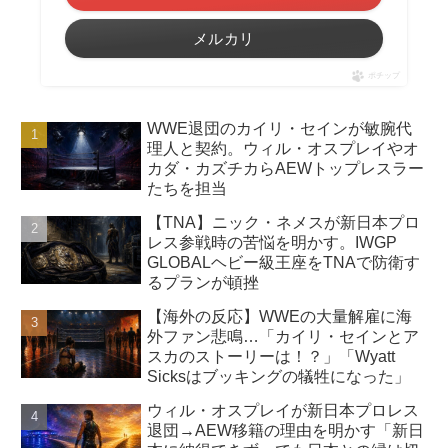
メルカリ
ポチップ
WWE退団のカイリ・セインが敏腕代
理人と契約。ウィル・オスプレイやオ
カダ・カズチカらAEWトップレスラー
たちを担当
【TNA】ニック・ネメスが新日本プロ
レス参戦時の苦悩を明かす。IWGP
GLOBALヘビー級王座をTNAで防衛す
るプランが頓挫
【海外の反応】WWEの大量解雇に海
外ファン悲鳴…「カイリ・セインとア
スカのストーリーは！？」「Wyatt
Sicksはブッキングの犠牲になった」
ウィル・オスプレイが新日本プロレス
退団→AEW移籍の理由を明かす「新日