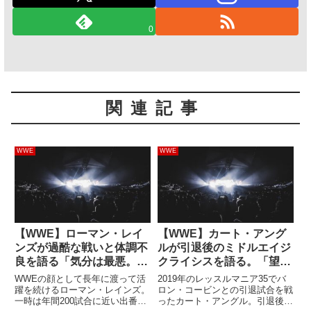
0
関連記事
WWE
WWE
【WWE】ローマン・レイ
【WWE】カート・アング
ンズが過酷な戦いと体調不
ルが引退後のミドルエイジ
良を語る「気分は最悪。体
クライシスを語る。「望み
の調子も良くない。でも、
通りの引退にはならなかっ
WWEの顔として長年に渡って活
2019年のレッスルマニア35でバ
いつでも100％のパフォー
たからね」
躍を続けるローマン・レインズ。
ロン・コービンとの引退試合を戦
一時は年間200試合に近い出番が
ったカート・アングル。引退後の
マンスをするよ」