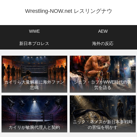
Wrestling-NOW.net レスリングナウ
WWE
AEW
新日本プロレス
海外の反応
カイリら大量解雇に海外ファン
ジェフ・コブがWWE時代の苦
悲鳴
労を語る
ニック・ネメスが新日本参戦時
カイリが敏腕代理人と契約
の苦悩を明かす