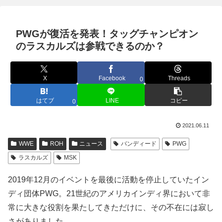
PWGが復活を発表！タッグチャンピオン
のラスカルズは参戦できるのか？
X
Facebook
Threads
0
はてブ
LINE
コピー
0
2021.06.11
WWE
ROH
ニュース
バンディード
PWG
ラスカルズ
MSK
2019年12月のイベントを最後に活動を停止していたイン
ディ団体PWG。21世紀のアメリカインディ界において非
常に大きな役割を果たしてきただけに、その不在には寂し
さがありました。