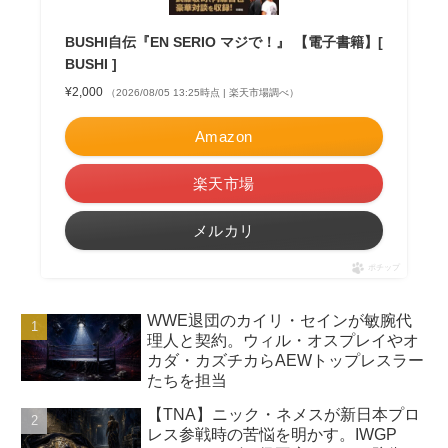
BUSHI自伝『EN SERIO マジで！』 【電子書籍】[
BUSHI ]
¥2,000
（2026/08/05 13:25時点 | 楽天市場調べ）
Amazon
楽天市場
メルカリ
ポチップ
WWE退団のカイリ・セインが敏腕代
理人と契約。ウィル・オスプレイやオ
カダ・カズチカらAEWトップレスラー
たちを担当
【TNA】ニック・ネメスが新日本プロ
レス参戦時の苦悩を明かす。IWGP