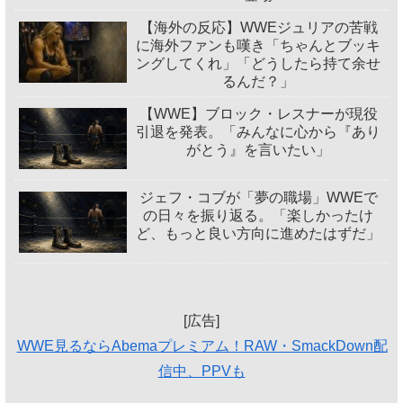
【海外の反応】WWEジュリアの苦戦
に海外ファンも嘆き「ちゃんとブッキ
ングしてくれ」「どうしたら持て余せ
るんだ？」
【WWE】ブロック・レスナーが現役
引退を発表。「みんなに心から『あり
がとう』を言いたい」
ジェフ・コブが「夢の職場」WWEで
の日々を振り返る。「楽しかったけ
ど、もっと良い方向に進めたはずだ」
[広告]
WWE見るならAbemaプレミアム！RAW・SmackDown配
信中、PPVも