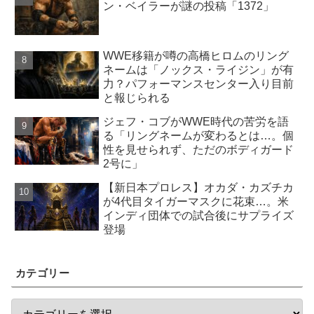
ン・ベイラーが謎の投稿「1372」
WWE移籍が噂の高橋ヒロムのリング
ネームは「ノックス・ライジン」が有
力？パフォーマンスセンター入り目前
と報じられる
ジェフ・コブがWWE時代の苦労を語
る「リングネームが変わるとは…。個
性を見せられず、ただのボディガード
2号に」
【新日本プロレス】オカダ・カズチカ
が4代目タイガーマスクに花束…。米
インディ団体での試合後にサプライズ
登場
カテゴリー