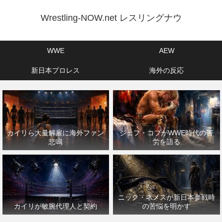
Wrestling-NOW.net レスリングナウ
WWE
AEW
新日本プロレス
海外の反応
カイリら大量解雇に海外ファン
ジェフ・コブがWWE時代の苦
悲鳴
労を語る
ニック・ネメスが新日本参戦時
カイリが敏腕代理人と契約
の苦悩を明かす