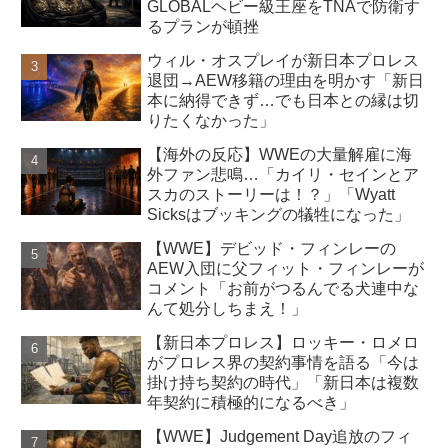
GLOBALヘビー級王座をTNAで防衛す
るプランが頓挫
ウィル・オスプレイが新日本プロレス
退団→AEW移籍の理由を明かす「新日
本に納得できず…でも日本との縁は切
りたくなかった」
【海外の反応】WWEの大量解雇に海
外ファン悲鳴…「カイリ・セインとア
スカのストーリーは！？」「Wyatt
Sicksはブッキングの犠牲になった」
【WWE】デビッド・フィンレーの
AEW入団に父フィット・フィンレーが
コメント「お前がつるんでる犬連中な
んて処分しちまえ！」
【新日本プロレス】ロッキー・ロメロ
がプロレス界の契約事情を語る「今は
掛け持ち契約の時代」「新日本は複数
年契約に積極的になるべき」
【WWE】Judgement Day追放のフィ