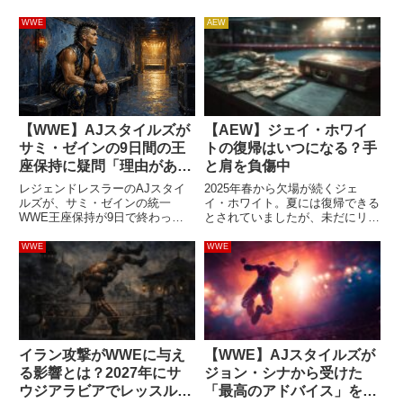
WWE
AEW
【WWE】AJスタイルズが
【AEW】ジェイ・ホワイ
サミ・ゼインの9日間の王
トの復帰はいつになる？手
座保持に疑問「理由がある
と肩を負傷中
と願う」
レジェンドレスラーのAJスタイ
2025年春から欠場が続くジェ
ルズが、サミ・ゼインの統一
イ・ホワイト。夏には復帰できる
WWE王座保持が9日で終わった
とされていましたが、未だにリン
理由に疑問を示しました。一方
グへ戻ることができていません。
で、王座陥落をきっかけに別のキ
2023年のAEW入団後、彼は度重
WWE
WWE
ャラクターへ変わる可能性がある
なる怪我により満足な活動ができ
として、結論を急がず物語を見守
ていません。トニー・カーン社長
るよう呼びかけています。サミ
は彼を高く評価し、トップス...
は、サウ...
イラン攻撃がWWEに与え
【WWE】AJスタイルズが
る影響とは？2027年にサ
ジョン・シナから受けた
ウジアラビアでレッスルマ
「最高のアドバイス」を明