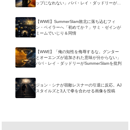
ップになれない」ババ・レイ・ダッドリーが指
摘
【WWE】SummerSlam敗北に落ち込むフィ
ン・ベイラーへ「初めてか？」サミ・ゼインが
ミームでいじり＆同情
【WWE】「俺の知性を侮辱するな。グンター
とオーエンズが追加された意味が分からない」
ババ・レイ・ダッドリーがSummerSlamを批判
ジョン・シナが宿敵レスナーの引退に反応。AJ
スタイルズと3人で拳を合わせる画像を投稿