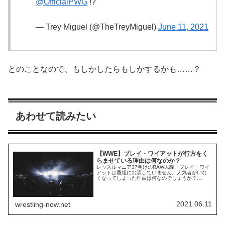
@OfficialPWG
!?
— Trey Miguel (@TheTreyMiguel)
June 11, 2021
とのことなので、もしかしたらもしかするかも……？
あわせて読みたい
【WWE】ブレイ・ワイアットが行方をく
らませている理由は何なのか？
レッスルマニア37明けのRAW以降、ブレイ・ワイ
アットは番組に出演していません。人気者がいな
くなってしまった理由は何なのでしょうか？
PWInsiderのマイク・ジョンソンによれば、原因は
怪我やバックステージ・ヒートではないとのこ
と。健康で、誰かとのもめ事もないそうです。た
だし、「意図的」に出演を控えている状態なのだ
2021.06.11
wrestling-now.net
そうで、その理由はわかっていません。一部では...