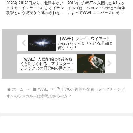
ニア43を開催予定
かす 「待つな、今すぐや
2026年2月28日から、世界中がア
2016年にWWEへ入団したAJスタ
れ」
メリカ・イスラエルによるイラン
イルズは、ジョン・シナとの抗争
攻撃という現実から逃れられなく
によってWWEユニバースにその
なりました。WWEはイランの隣
実力を証明しました。2人の関係
国サウジアラビアと大規模なビジ
は特別なもので、2025年に引退
ネスを展開してきた歴史がありま
ロードを歩んでいたシナとの最後
す。2026年はRoyal Rumbleをサ
のシングルマッチも実現。試合内
ウジで開催...
容は充実したもので、世...
【WWE】ブレイ・ワイアット
が行方をくらませている理由は
何なのか？
【WWE】人員削減は今後も続
くと報じられる。アリスター・
ブラックとの再契約の動きは先
例になるかも？
ホーム
WWE
PWGが復活を発表！タッグチャンピ
オンのラスカルズは参戦できるのか？