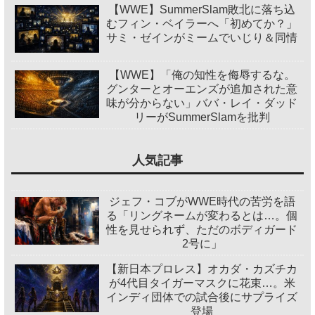
【WWE】SummerSlam敗北に落ち込
むフィン・ベイラーへ「初めてか？」
サミ・ゼインがミームでいじり＆同情
【WWE】「俺の知性を侮辱するな。
グンターとオーエンズが追加された意
味が分からない」ババ・レイ・ダッド
リーがSummerSlamを批判
人気記事
ジェフ・コブがWWE時代の苦労を語
る「リングネームが変わるとは…。個
性を見せられず、ただのボディガード
2号に」
【新日本プロレス】オカダ・カズチカ
が4代目タイガーマスクに花束…。米
インディ団体での試合後にサプライズ
登場