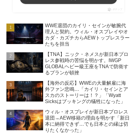
ポチップ
WWE退団のカイリ・セインが敏腕代
理人と契約。ウィル・オスプレイやオ
カダ・カズチカらAEWトップレスラー
たちを担当
【TNA】ニック・ネメスが新日本プロ
レス参戦時の苦悩を明かす。IWGP
GLOBALヘビー級王座をTNAで防衛す
るプランが頓挫
【海外の反応】WWEの大量解雇に海
外ファン悲鳴…「カイリ・セインとア
スカのストーリーは！？」「Wyatt
Sicksはブッキングの犠牲になった」
ウィル・オスプレイが新日本プロレス
退団→AEW移籍の理由を明かす「新日
本に納得できず…でも日本との縁は切
りたくなかった」