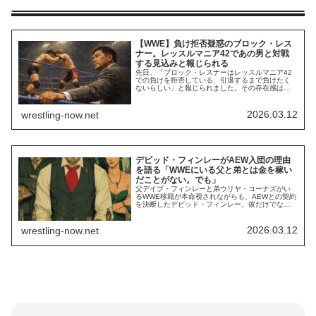
【WWE】負け拒否疑惑のブロック・レス
ナー。レッスルマニア42であの男と対戦
する見込みと報じられる
先日、「ブロック・レスナーはレッスルマニア42
での負けを拒否している、引退するまで負けたく
ないらしい」と報じられました。その存在感は
WWEのみならずプロレス界全体でもトップクラ
ス。近年は元WWE女性従業員がビンス・マクマホ
ンを相手に起こした性的虐待訴訟の中で被害女性
2026.03.12
wrestling-now.net
への性加害へ加担していたことが告発され、WWE
から姿を消していましたが、2025年に復活。レ
ッ...
デビッド・フィンレーがAEW入団の理由
を語る「WWEにいる父と弟とは金を稼い
だことがない。でも」
父デイブ・フィンレーと弟ウリヤ・コーナズがい
るWWE移籍が本命視されながらも、AEWとの契約
を決断したデビッド・フィンレー。彼だけでな
く、ゲイブ・キッドとクラーク・コナーズも新日
本プロレスからAEWへの移籍を決断しました。新
日本のファンにとっては悲しい出来事ですが、フ
2026.03.12
wrestling-now.net
ィンレーにとっては合理的な判断だったようで
す。最新のインタビューで、彼は新日本からの退
団を決...