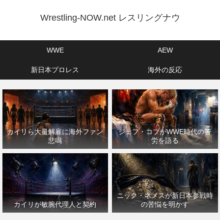
Wrestling-NOW.net レスリングナウ
WWE
AEW
新日本プロレス
海外の反応
カイリら大量解雇に海外ファン
ジェフ・コブがWWE時代の苦
悲鳴
労を語る
ニック・ネメスが新日本参戦時
カイリが敏腕代理人と契約
の苦悩を明かす