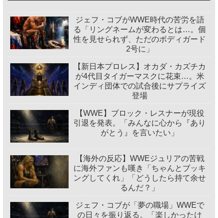
ジェフ・コブがWWE時代の苦労を語
る「リングネームが変わるとは…。個
性を見せられず、ただのボディガード
2号に」
【新日本プロレス】オカダ・カズチカ
が4代目タイガーマスクに花束…。米
インディ団体での試合後にサプライズ
登場
【WWE】ブロック・レスナーが現役
引退を発表。「みんなに心から『あり
がとう』を言いたい」
【海外の反応】WWEジュリアの苦戦
に海外ファンも嘆き「ちゃんとブッキ
ングしてくれ」「どうしたら持て余せ
るんだ？」
ジェフ・コブが「夢の職場」WWEで
の日々を振り返る。「楽しかったけ