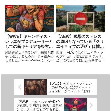
誕生することになりました。新会
「レッスルキングダム14」で対
社のCEOはエンデバー社CEOの
戦するAEWクリス・ジェリコに
WWE
AEW
アリ・エマニュエルが務め、ビン
勝利できれば、彼の持つAEW世
ス・マクマホンは取締役社長に就
界王座に挑戦したいと発言したこ
任。WWE側のプレジデントは
とが話題になりました。 ６月
ニ...
の...
【WWE】キャンディス・
【AEW】現場のストレス
レラエがプロデューサーと
の原因となっている「クリ
しての新キャリアを模索し
エイティブの遅延」は情報
ていると報じられる。ベテ
リーク対策であることが明
経験豊富なベテランが、知識を若
現在、 AEWではクリエイティブ
ランのキャリアはどうな
らかに
手に還元するための一歩を踏み出
のプロセスに遅延が起きており、
しました。WrestleVotesによれ
当日になるまで自分が何をするか
る？
ば、WWEのベテラン女子選手キ
わからないレスラーたちがいると
ャンディス・レラエがプロデュー
されています。長期的なビジョン
サーとしての基礎を学んでおり、
を把握しないまま、その日その日
Main Eventの試合を手掛けてい
の決断を下す…。 AEWはレフラ
るといいます...
ーたちのクリエイティビティ...
【WWE】デビッド・フィンレ
ーのAEW入団に父フィット・
フィンレーがコメント「お前が
つるんでる犬連中なんて処分し
ちまえ！」
【WWE】ソル・ルカがADHD
との闘いと恩恵を語る「最悪だ
けど、クールなものでもある」