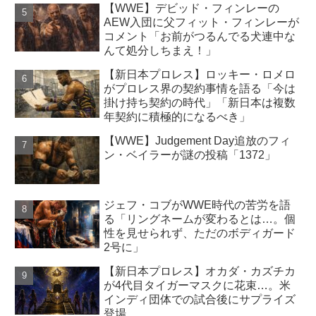
【WWE】デビッド・フィンレーの
AEW入団に父フィット・フィンレーが
コメント「お前がつるんでる犬連中な
んて処分しちまえ！」
【新日本プロレス】ロッキー・ロメロ
がプロレス界の契約事情を語る「今は
掛け持ち契約の時代」「新日本は複数
年契約に積極的になるべき」
【WWE】Judgement Day追放のフィ
ン・ベイラーが謎の投稿「1372」
ジェフ・コブがWWE時代の苦労を語
る「リングネームが変わるとは…。個
性を見せられず、ただのボディガード
2号に」
【新日本プロレス】オカダ・カズチカ
が4代目タイガーマスクに花束…。米
インディ団体での試合後にサプライズ
登場