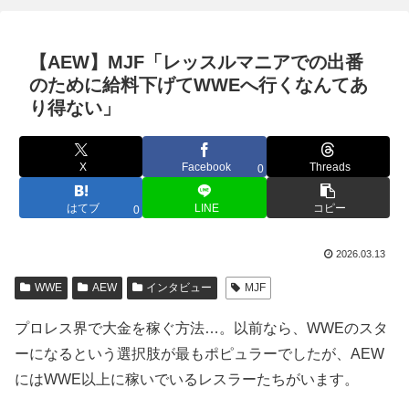
【AEW】MJF「レッスルマニアでの出番
のために給料下げてWWEへ行くなんてあ
り得ない」
X
Facebook
Threads
0
はてブ
LINE
コピー
0
2026.03.13
WWE
AEW
インタビュー
MJF
プロレス界で大金を稼ぐ方法…。以前なら、WWEのスタ
ーになるという選択肢が最もポピュラーでしたが、AEW
にはWWE以上に稼いでいるレスラーたちがいます。