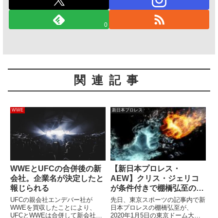
0
関連記事
WWE
新日本プロレス
WWEとUFCの合併後の新
【新日本プロレス・
会社。企業名が決定したと
AEW】クリス・ジェリコ
報じられる
が条件付きで棚橋弘至の
AEW世界王座挑戦を認め
UFCの親会社エンデバー社が
先日、東京スポーツの記事内で新
る
WWEを買収したことにより、
日本プロレスの棚橋弘至が、
UFCとWWEは合併して新会社が
2020年1月5日の東京ドーム大会