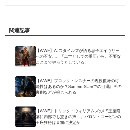
関連記事
【WWE】AJスタイルズが語る息子エイヴリー
への不安…。「二世としての重圧から、不要な
ことまでやろうとしている」
【WWE】ブロック・レスナーの現役復帰の可
能性はあるのか？SummerSlamでの引退計画の
裏側などが報じられる
【WWE】トリック・ウィリアムズのUS王座陥
落に内部でも驚きの声…。バロン・コービンの
王座獲得は直前に決定か