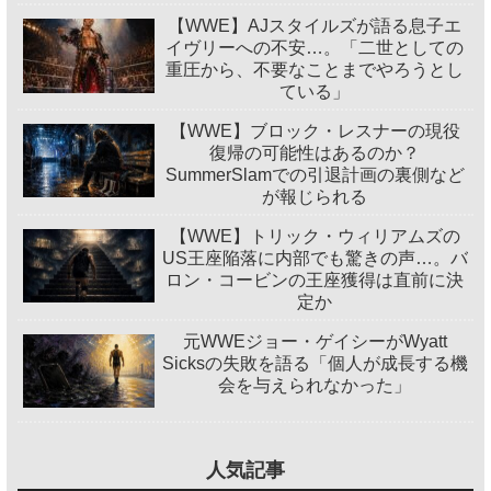
【WWE】AJスタイルズが語る息子エ
イヴリーへの不安…。「二世としての
重圧から、不要なことまでやろうとし
ている」
【WWE】ブロック・レスナーの現役
復帰の可能性はあるのか？
SummerSlamでの引退計画の裏側など
が報じられる
【WWE】トリック・ウィリアムズの
US王座陥落に内部でも驚きの声…。バ
ロン・コービンの王座獲得は直前に決
定か
元WWEジョー・ゲイシーがWyatt
Sicksの失敗を語る「個人が成長する機
会を与えられなかった」
人気記事