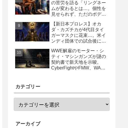
の苦労を語る「リングネー
ムが変わるとは…。個性を
見せられず、ただのボディ
ガード2号に」
【新日本プロレス】オカ
ダ・カズチカが4代目タイ
ガーマスクに花束…。米イ
ンディ団体での試合後にサ
プライズ登場
WWE解雇のモーター・シ
ティ・マシンガンズが謎の
契約書で新天地を示唆。
CyberFightやFMW、WAR
からオファー？
カテゴリー
アーカイブ