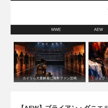
WWE
AEW
カイリら大量解雇に海外ファン悲鳴
ジェフ