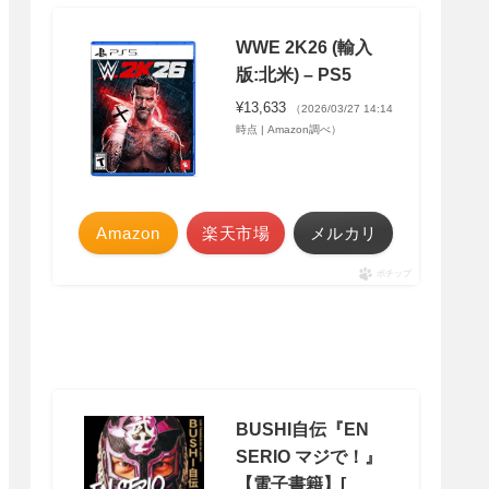
WWE 2K26 (輸入
版:北米) – PS5
¥13,633
（2026/03/27 14:14
時点 | Amazon調べ）
Amazon
楽天市場
メルカリ
ポチップ
BUSHI自伝『EN
SERIO マジで！』
【電子書籍】[