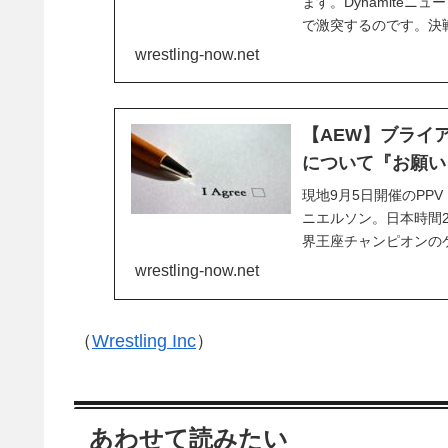
ます。Dynamiteニ
で激突するのです。決
イアンは、「今後3年
wrestling-now.net
語りました。自分の何か
【AEW】ブライア
について『お願い
現地9月5日開催のPPV
ニエルソン。日本時間23
界王座チャンピオンの
登場から約3週間。ブラ
wrestling-now.net
ト」を自発的に起こそう
（
Wrestling Inc
）
あわせて読みたい