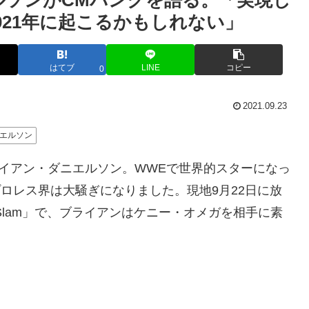
ルソンがCMパンクを語る。「実現し
021年に起こるかもしれない」
はてブ
LINE
コピー
0
2021.09.23
エルソン
ブライアン・ダニエルソン。WWEで世界的スターになっ
プロレス界は大騒ぎになりました。現地9月22日に放
nd Slam」で、ブライアンはケニー・オメガを相手に素