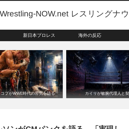
Wrestling-NOW.net レスリングナ
新日本プロレス
海外の反応
・コブがWWE時代の苦労を語る
カイリが敏腕代理人と