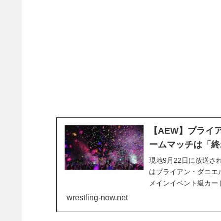
【AEW】ブライ
ームマッチは「終
現地9月22日に放送された
はブライアン・ダニエ
メインイベント級カー
決めるノンタイトルマ
wrestling-now.net
た。.@bryandanielson m