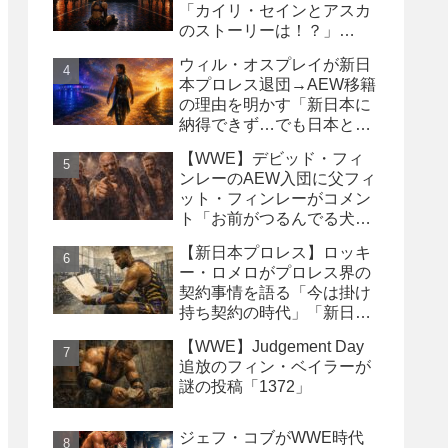
「カイリ・セインとアスカ
のストーリーは！？」
「Wyatt Sicksはブッキング
ウィル・オスプレイが新日
の犠牲になった」
本プロレス退団→AEW移籍
の理由を明かす「新日本に
納得できず…でも日本との
縁は切りたくなかった」
【WWE】デビッド・フィ
ンレーのAEW入団に父フィ
ット・フィンレーがコメン
ト「お前がつるんでる犬連
中なんて処分しちまえ！」
【新日本プロレス】ロッキ
ー・ロメロがプロレス界の
契約事情を語る「今は掛け
持ち契約の時代」「新日本
は複数年契約に積極的にな
【WWE】Judgement Day
るべき」
追放のフィン・ベイラーが
謎の投稿「1372」
ジェフ・コブがWWE時代