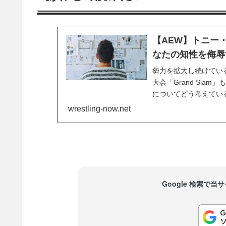
【AEW】トニー
なたの知性を侮辱
勢力を拡大し続けているA
大会「Grand Sl
についてどう考えてい
語っています。他のプ
wrestling-now.net
た、ぜひAEWにチャン
Google 検索で