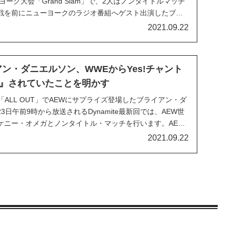
ューヨーク大会「Grand Slam」で、2人はノンタイトルマッチ
戦を前にニューヨークのラジオ番組へゲスト出演したブラ
間のキャリアをどう考えているか」と質問され、次のように
2021.09.22
を知らしめるのって、他人に...
ン・ダニエルソン、WWEからYes!チャント
』されていたことを明かす
「ALL OUT」でAEWにサプライズ登場したブライアン・ダ
日午前9時から放送されるDynamite最新回では、AEW世
ケニー・オメガとノンタイトル・マッチを行います。AEW
イアンは番組内で自身の代名詞とも言える「Yes!チャン
2021.09.22
とはしてきませんでし...