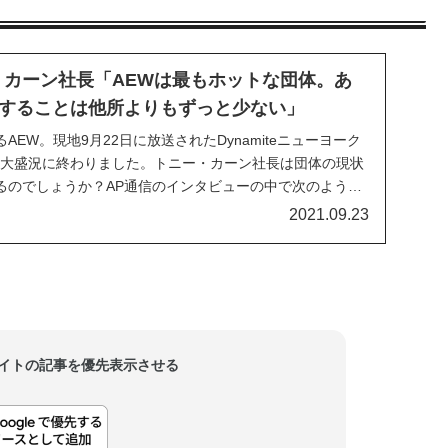
・カーン社長「AEWは最もホットな団体。あ
することは他所よりもずっと少ない」
EW。現地9月22日に放送されたDynamiteニューヨーク
am」も大盛況に終わりました。トニー・カーン社長は団体の現状
るのでしょうか？AP通信のインタビューの中で次のように
ロレスを観て「これは自分には合わないな」と思ったあな
2021.09.23
スをくれ。我々のショーは他...
当サイトの記事を優先表示させる