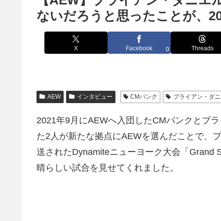
【AEW】ブライアン・ダニエ
ないだろうと思ったことが、2
X
Facebook
Threads
0
AEW
インタビュー
CMパンク
ブライアン・ダニ
2021年9月にAEWへ入団したCMパンクと
た2人が新たな拠点にAEWを選んだことで、
送されたDynamiteニューヨーク大会「Gra
晴らしい試合を見せてくれました。