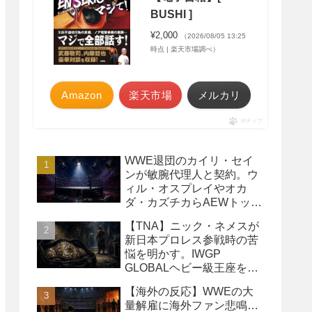
BUSHI ]
¥2,000
（2026/08/05 13:25
時点 | 楽天市場調べ）
Amazon
楽天市場
メルカリ
ポチップ
WWE退団のカイリ・セイ
ンが敏腕代理人と契約。ウ
ィル・オスプレイやオカ
ダ・カズチカらAEWトップ
レスラーたちを担当
【TNA】ニック・ネメスが
新日本プロレス参戦時の苦
悩を明かす。IWGP
GLOBALヘビー級王座を
TNAで防衛するプランが頓
【海外の反応】WWEの大
挫
量解雇に海外ファン悲鳴…