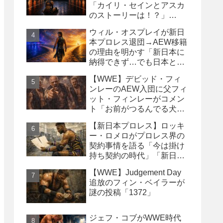
「カイリ・セインとアスカ
のストーリーは！？」
「Wyatt Sicksはブッキング
ウィル・オスプレイが新日
の犠牲になった」
本プロレス退団→AEW移籍
の理由を明かす「新日本に
納得できず…でも日本との
縁は切りたくなかった」
【WWE】デビッド・フィ
ンレーのAEW入団に父フィ
ット・フィンレーがコメン
ト「お前がつるんでる犬連
中なんて処分しちまえ！」
【新日本プロレス】ロッキ
ー・ロメロがプロレス界の
契約事情を語る「今は掛け
持ち契約の時代」「新日本
は複数年契約に積極的にな
【WWE】Judgement Day
るべき」
追放のフィン・ベイラーが
謎の投稿「1372」
ジェフ・コブがWWE時代