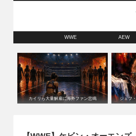
WWE
AEW
カイリら大量解雇に海外ファン悲鳴
ジェフ