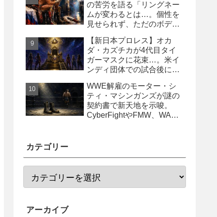
の苦労を語る「リングネー
ムが変わるとは…。個性を
見せられず、ただのボディ
ガード2号に」
【新日本プロレス】オカ
ダ・カズチカが4代目タイ
ガーマスクに花束…。米イ
ンディ団体での試合後にサ
プライズ登場
WWE解雇のモーター・シ
ティ・マシンガンズが謎の
契約書で新天地を示唆。
CyberFightやFMW、WAR
からオファー？
カテゴリー
アーカイブ