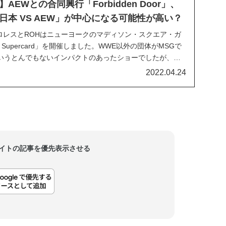
EWとの合同興行「Forbidden Door」、
日本 VS AEW」が中心になる可能性が高い？
プロレスとROHはニューヨークのマディソン・スクエア・ガ
Supercard」を開催しました。WWE以外の団体がMSGで
いうとんでもないインパクトのあったショーでしたが、対
日本のカード」と「ROHのカード」が中心で、新日本 VS
2022.04.24
ませんでした。ROH...
当サイトの記事を優先表示させる