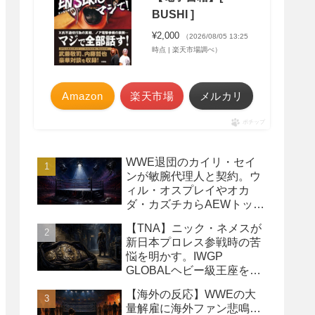
BUSHI ]
¥2,000
（2026/08/05 13:25
時点 | 楽天市場調べ）
Amazon
楽天市場
メルカリ
ポチップ
WWE退団のカイリ・セイ
ンが敏腕代理人と契約。ウ
ィル・オスプレイやオカ
ダ・カズチカらAEWトップ
レスラーたちを担当
【TNA】ニック・ネメスが
新日本プロレス参戦時の苦
悩を明かす。IWGP
GLOBALヘビー級王座を
TNAで防衛するプランが頓
【海外の反応】WWEの大
挫
量解雇に海外ファン悲鳴…