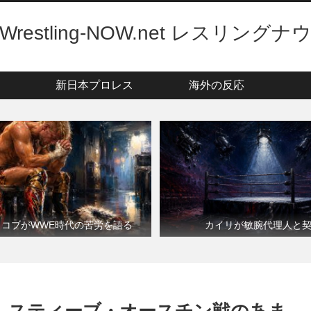
Wrestling-NOW.net レスリングナ
新日本プロレス
海外の反応
・コブがWWE時代の苦労を語る
カイリが敏腕代理人と