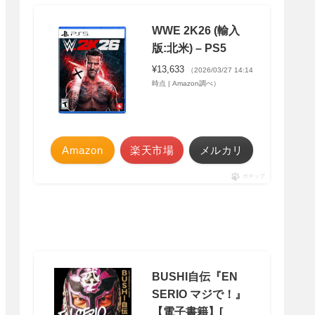
WWE 2K26 (輸入
版:北米) – PS5
¥13,633
（2026/03/27 14:14
時点 | Amazon調べ）
Amazon
楽天市場
メルカリ
ポチップ
BUSHI自伝『EN
SERIO マジで！』
【電子書籍】[