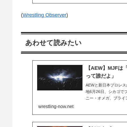
(
Wrestling Observer
)
あわせて読みたい
【AEW】MJFは「
って誰だよ」
AEWと新日本プロレスが
地6月26日、シカゴで
ニー・オメガ、ブライア
藤哲也とアンドラーデ
wrestling-now.net
にありますが、卓越した