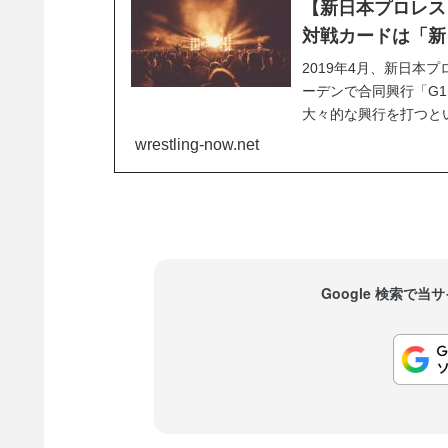
【新日本プロレス】A
対戦カードは「新
2019年4月、新日本
ーデンで合同興行「G1 
大々的な興行を打つと
戦カードは基本的に「新
wrestling-now.net
ROHのケースは多くあり
Google 検索で