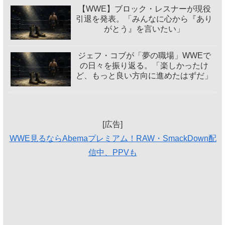
【WWE】ブロック・レスナーが現役
引退を発表。「みんなに心から『あり
がとう』を言いたい」
ジェフ・コブが「夢の職場」WWEで
の日々を振り返る。「楽しかったけ
ど、もっと良い方向に進めたはずだ」
[広告]
WWE見るならAbemaプレミアム！RAW・SmackDown配
信中、PPVも