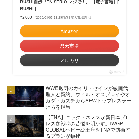
BUSHI自伝『EN SERIO マジで！』 【電子書籍】[
BUSHI ]
¥2,000
（2026/08/05 13:25時点 | 楽天市場調べ）
Amazon
楽天市場
メルカリ
ポチップ
WWE退団のカイリ・セインが敏腕代
理人と契約。ウィル・オスプレイやオ
カダ・カズチカらAEWトップレスラー
たちを担当
【TNA】ニック・ネメスが新日本プロ
レス参戦時の苦悩を明かす。IWGP
GLOBALヘビー級王座をTNAで防衛す
るプランが頓挫