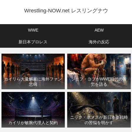
Wrestling-NOW.net レスリングナウ
WWE
AEW
新日本プロレス
海外の反応
カイリら大量解雇に海外ファン
ジェフ・コブがWWE時代の苦
悲鳴
労を語る
ニック・ネメスが新日本参戦時
カイリが敏腕代理人と契約
の苦悩を明かす