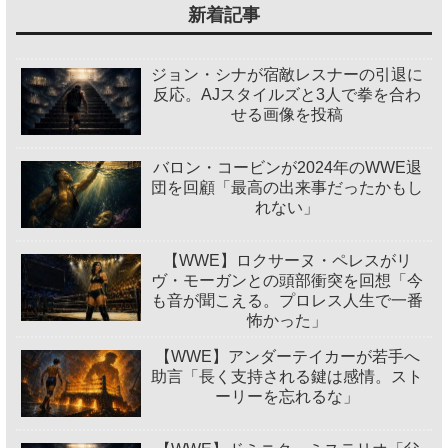
新着記事
ジョン・シナが宿敵レスナーの引退に
反応。AJスタイルズと3人で拳を合わ
せる画像を投稿
バロン・コービンが2024年のWWE退
団を回顧「最高の出来事だったかもし
れない」
【WWE】ロクサーヌ・ペレスがリ
ヴ・モーガンとの頭部衝突を回想「今
も音が聞こえる。プロレス人生で一番
怖かった」
【WWE】アンダーテイカーが若手へ
助言「長く支持される鍵は感情。スト
ーリーを忘れるな」