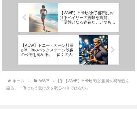
近、ゲームコンテンツが中心のラ
彼にとって、NXT参戦はどの...
イ...
【WWE】HHHが女子部門にお
けるベイリーの貢献を賞賛。
「基盤となる存在だ。いつも安
定し、とても上手だよ」
【AEW】トニー・カーン社長
がAll Inのバックステージ映像
の公開を認める。「多くの人た
ちに影響を与えた映像だ」
ホーム
WWE
【WWE】HHHが現役復帰の可能性を
語る。「俺はもう受け身を取るべきではない」