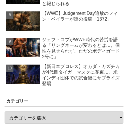
と報じられる
【WWE】Judgement Day追放のフィ
ン・ベイラーが謎の投稿「1372」
ジェフ・コブがWWE時代の苦労を語
る「リングネームが変わるとは…。個
性を見せられず、ただのボディガード
2号に」
【新日本プロレス】オカダ・カズチカ
が4代目タイガーマスクに花束…。米
インディ団体での試合後にサプライズ
登場
カテゴリー