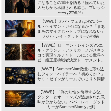
になることの重圧を語る「憧れていた
人たちから承認される感じ。プレッシ
ャーは本物だ」
【WWE】オバ・フェミは次のポー
ル・ヘイマン・ガイになるか？「まあ
まあのマイクじゃトップになれない」
ババ・レイ・ダッドリーが指摘
【WWE】ローマン・レインズVSエ
ル・グランデ・アメリカーノがメキシ
コで実現？ルチャドールによる世界ヘ
ビー級王座挑戦者決定トーナメント開
催
【WWE】SummerSlam敗北に落ち込
むフィン・ベイラーへ「初めてか？」
サミ・ゼインがミームでいじり＆同情
【WWE】「俺の知性を侮辱するな。
グンターとオーエンズが追加された意
味が分からない」ババ・レイ・ダッド
リーがSummerSlamを批判