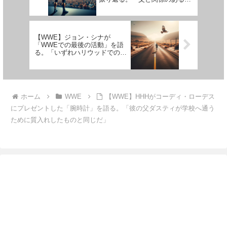
ばかり…『大丈夫だったろ』と
言いたがっただろうね」
【WWE】ジョン・シナが
「WWEでの最後の活動」を語
る。「いずれハリウッドでの活
動を一旦ストップして、最後の
ひとっ走りを…」
ホーム
WWE
【WWE】HHHがコーディ・ローデス
にプレゼントした「腕時計」を語る。「彼の父ダスティが学校へ通う
ために質入れしたものと同じだ」