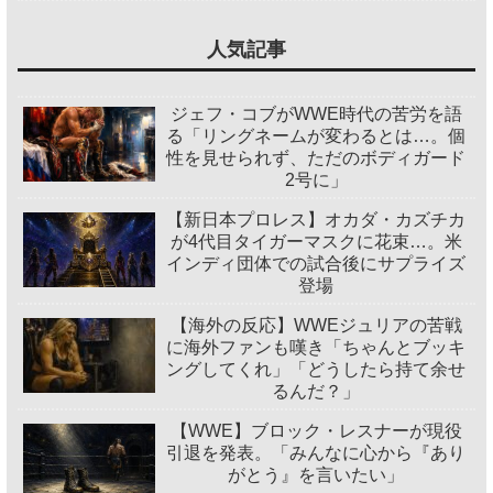
人気記事
ジェフ・コブがWWE時代の苦労を語
る「リングネームが変わるとは…。個
性を見せられず、ただのボディガード
2号に」
【新日本プロレス】オカダ・カズチカ
が4代目タイガーマスクに花束…。米
インディ団体での試合後にサプライズ
登場
【海外の反応】WWEジュリアの苦戦
に海外ファンも嘆き「ちゃんとブッキ
ングしてくれ」「どうしたら持て余せ
るんだ？」
【WWE】ブロック・レスナーが現役
引退を発表。「みんなに心から『あり
がとう』を言いたい」