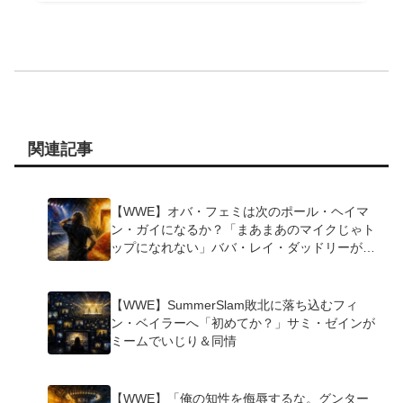
関連記事
【WWE】オバ・フェミは次のポール・ヘイマ
ン・ガイになるか？「まあまあのマイクじゃト
ップになれない」ババ・レイ・ダッドリーが指
摘
【WWE】SummerSlam敗北に落ち込むフィ
ン・ベイラーへ「初めてか？」サミ・ゼインが
ミームでいじり＆同情
【WWE】「俺の知性を侮辱するな。グンター