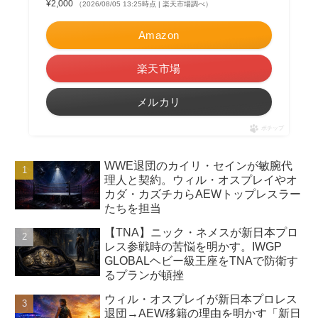
¥2,000
（2026/08/05 13:25時点 | 楽天市場調べ）
Amazon
楽天市場
メルカリ
ポチップ
WWE退団のカイリ・セインが敏腕代
理人と契約。ウィル・オスプレイやオ
カダ・カズチカらAEWトップレスラー
たちを担当
【TNA】ニック・ネメスが新日本プロ
レス参戦時の苦悩を明かす。IWGP
GLOBALヘビー級王座をTNAで防衛す
るプランが頓挫
ウィル・オスプレイが新日本プロレス
退団→AEW移籍の理由を明かす「新日