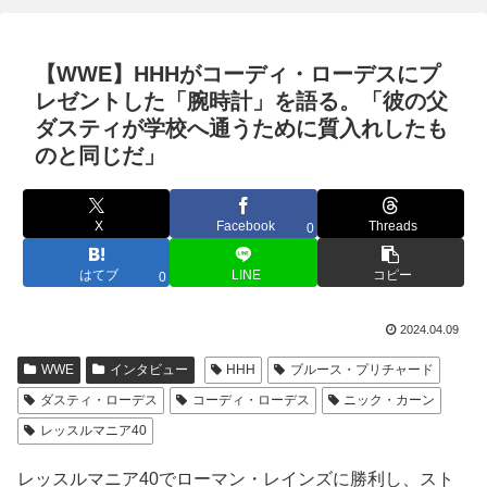
【WWE】HHHがコーディ・ローデスにプ
レゼントした「腕時計」を語る。「彼の父
ダスティが学校へ通うために質入れしたも
のと同じだ」
X
Facebook
Threads
0
はてブ
LINE
コピー
0
2024.04.09
WWE
インタビュー
HHH
ブルース・プリチャード
ダスティ・ローデス
コーディ・ローデス
ニック・カーン
レッスルマニア40
レッスルマニア40でローマン・レインズに勝利し、スト