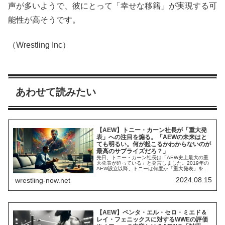
声が多いようで、彼にとって「幸せな移籍」が実現する可
能性が高そうです。
（Wrestling Inc）
あわせて読みたい
【AEW】トニー・カーン社長が「重大発
表」への注目を煽る。「AEWの未来はと
ても明るい。何が起こるかわからないのが
最高のサプライズだろ？」
先日、トニー・カーン社長は「AEW史上最大の重
大発表が迫っている」と発言しました。2019年の
AEW設立以降、トニーは何度か「重大発表」をし
ており、ROH買収やAll Inの開催などを発表してき
2024.08.15
wrestling-now.net
ました。今回の発表では、最大のビジネスパート
ナーでありAEWの各番組を放送するテレビ局を所
有するワーナー・ブラザース・ディスカバリーと
の新たなテレビ番組放映権契約や大...
【AEW】ペンタ・エル・セロ・ミエド＆
レイ・フェニックスに対するWWEの評価