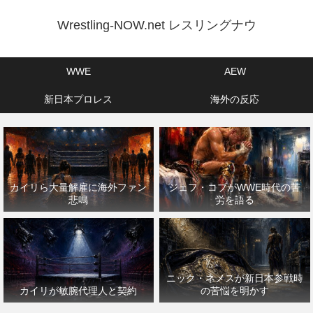
Wrestling-NOW.net レスリングナウ
WWE
AEW
新日本プロレス
海外の反応
カイリら大量解雇に海外ファン
ジェフ・コブがWWE時代の苦
悲鳴
労を語る
ニック・ネメスが新日本参戦時
カイリが敏腕代理人と契約
の苦悩を明かす