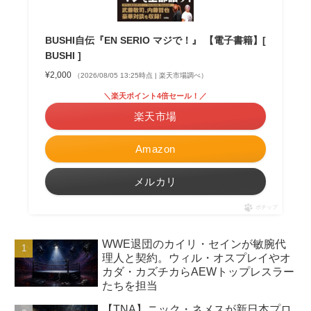
BUSHI自伝『EN SERIO マジで！』 【電子書籍】[
BUSHI ]
¥2,000
（2026/08/05 13:25時点 | 楽天市場調べ）
＼楽天ポイント4倍セール！／
楽天市場
Amazon
メルカリ
ポチップ
WWE退団のカイリ・セインが敏腕代
理人と契約。ウィル・オスプレイやオ
カダ・カズチカらAEWトップレスラー
たちを担当
【TNA】ニック・ネメスが新日本プロ