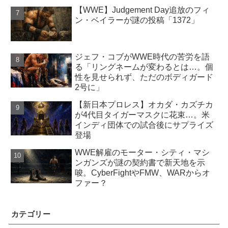
【WWE】Judgement Day追放のフィ
ン・ベイラーが謎の投稿「1372」
ジェフ・コブがWWE時代の苦労を語
る「リングネームが変わるとは…。個
性を見せられず、ただのボディガード
2号に」
【新日本プロレス】オカダ・カズチカ
が4代目タイガーマスクに花束…。米
インディ団体での試合後にサプライズ
登場
WWE解雇のモーター・シティ・マシ
ンガンズが謎の契約書で新天地を示
唆。CyberFightやFMW、WARからオ
ファー？
カテゴリー