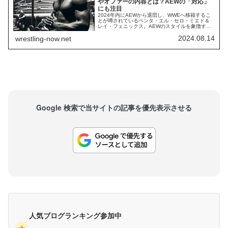
やオファーの内容とは？AEWの「対応」
にも注目
2024年内にAEWから退団し、WWEへ移籍するこ
とが噂されているペンタ・エル・セロ・ミエド＆
レイ・フェニックス。AEWのスタイルを象徴する
レスラーとして複数のタイトルを獲得してきた彼
2024.08.14
wrestling-now.net
らですが、ペンタは今夏、フェニックスは早けれ
ば9月にAEWとの契約が満了し、そのまま退団する
ことが予想されています。Fightfulによれば、WWE
は特にフェニックスの獲得を以...
Google 検索で当サイトの記事を優先表示させる
人気ブログランキング参加中