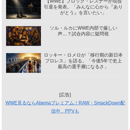
【WWE】ブロック・レスナーが現役
引退を発表。「みんなに心から『あり
がとう』を言いたい」
ソル・ルカにWWE内部で厳しい
声…？試合内容に疑問視
ロッキー・ロメロが「移行期の新日本
プロレス」を語る。「今後5年で史上
最高の選手層になるさ」
[広告]
WWE見るならAbemaプレミアム！RAW・SmackDown配
信中、PPVも