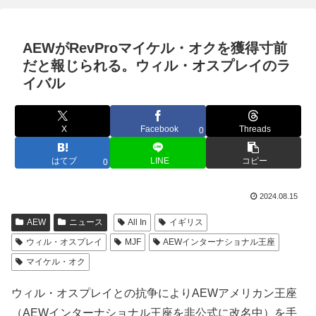
AEWがRevProマイケル・オクを獲得寸前
だと報じられる。ウィル・オスプレイのラ
イバル
X
Facebook
Threads
0
はてブ
LINE
コピー
0
2024.08.15
AEW
ニュース
All In
イギリス
ウィル・オスプレイ
MJF
AEWインターナショナル王座
マイケル・オク
ウィル・オスプレイとの抗争によりAEWアメリカン王座
（AEWインターナショナル王座を非公式に改名中）を手