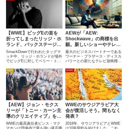
【WWE】ビッグEの首を
AEWが「AEW:
折ってしまったリッジ・ホ
Shockwave」の商標を出
ランド、バックステージで
願。新しいショーやテレビ
ヒートを買う事態にはなっ
番組の名称か？
SmackDownで行われたタッグマ
最大のビジネスパートナーである
ていないと報じられる
ッチ中、リッジ・ホランドが場外
ワーナー・ブラザース・ディスカ
でビッグEに対してベリー・ト
バリーとの新たなテレビ放映権契
ゥ・ベリー・スープレックスを決
約交渉を進めているAEW。
めた際、ビッグEは頭部で着地し
Dynamite、Rampage、Collision
AEW
WWE
てしまい、首の骨を2箇所も骨折
といったAEWの番組はすべてワ
する大怪我を負いました。骨折し
ーナー傘下のテレビ局で放送され
たのはC1とC6の骨。C1...
ており、トニ...
【AEW】ジョン・モクス
WWEのサウジアラビア大
リーが「トニー・カーン主
会が復活しそう。間もなく
導のクリエイティブ」を語
発表？
る。「彼は様々な時代・ス
WWEの最高責任者ビンス・マク
2018年、サウジアラビアとWWE
タイルのプロレスを愛して
マホンは団体内で最も強い発言権
は10年契約を結びました。これ