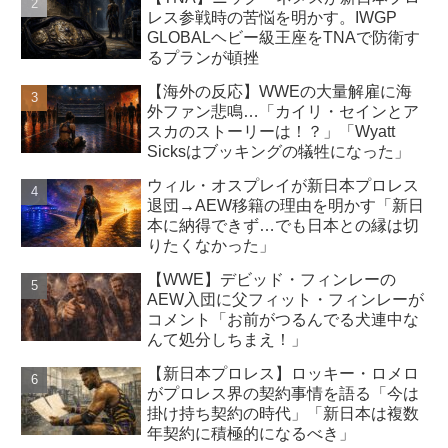
レス参戦時の苦悩を明かす。IWGP
GLOBALヘビー級王座をTNAで防衛す
るプランが頓挫
【海外の反応】WWEの大量解雇に海
外ファン悲鳴…「カイリ・セインとア
スカのストーリーは！？」「Wyatt
Sicksはブッキングの犠牲になった」
ウィル・オスプレイが新日本プロレス
退団→AEW移籍の理由を明かす「新日
本に納得できず…でも日本との縁は切
りたくなかった」
【WWE】デビッド・フィンレーの
AEW入団に父フィット・フィンレーが
コメント「お前がつるんでる犬連中な
んて処分しちまえ！」
【新日本プロレス】ロッキー・ロメロ
がプロレス界の契約事情を語る「今は
掛け持ち契約の時代」「新日本は複数
年契約に積極的になるべき」