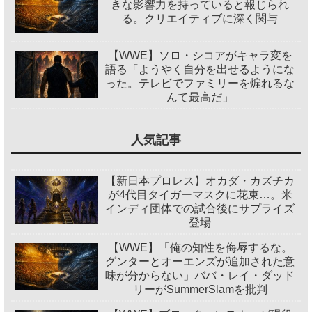
きな影響力を持っていると報じられ
る。クリエイティブに深く関与
【WWE】ソロ・シコアがキャラ変を
語る「ようやく自分を出せるようにな
った。テレビでファミリーを煽れるな
んて最高だ」
人気記事
【新日本プロレス】オカダ・カズチカ
が4代目タイガーマスクに花束…。米
インディ団体での試合後にサプライズ
登場
【WWE】「俺の知性を侮辱するな。
グンターとオーエンズが追加された意
味が分からない」ババ・レイ・ダッド
リーがSummerSlamを批判