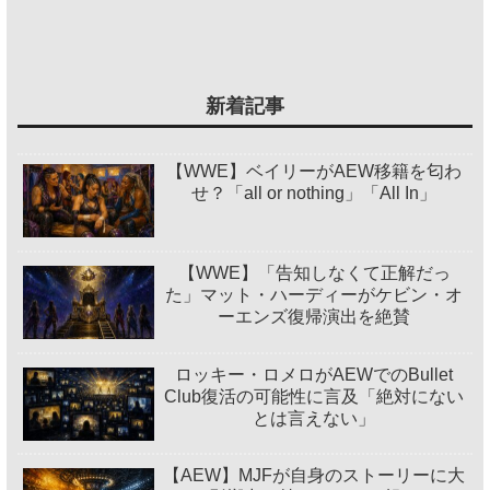
新着記事
【WWE】ベイリーがAEW移籍を匂わ
せ？「all or nothing」「All In」
【WWE】「告知しなくて正解だっ
た」マット・ハーディーがケビン・オ
ーエンズ復帰演出を絶賛
ロッキー・ロメロがAEWでのBullet
Club復活の可能性に言及「絶対にない
とは言えない」
【AEW】MJFが自身のストーリーに大