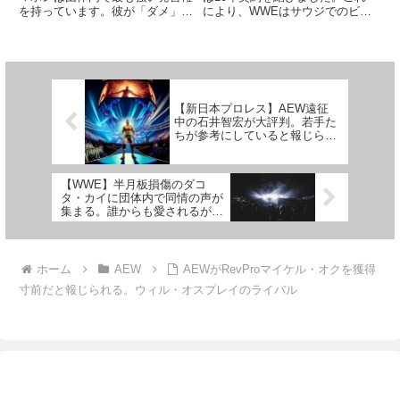
を持っています。彼が「ダメ」と
により、WWEはサウジでのビッ
いる」
いったらそれはダメ。番組の放送
グイベントを毎年開催することに
開始があと数時間後に迫っている
なっています。これまでのイベン
ような状況でも、その日の台本が
トはどれもひどい評価ですが…。
気に入らなければ、すべて書き直
賛否両論というか、否がほとんど
させることも厭わない男です。
なサウジとの関係。最後のサ...
一...
【新日本プロレス】AEW遠征
中の石井智宏が大評判。若手た
ちが参考にしていると報じられ
る
【WWE】半月板損傷のダコ
タ・カイに団体内で同情の声が
集まる。誰からも愛されるが怪
我が多く…
ホーム
AEW
AEWがRevProマイケル・オクを獲得
寸前だと報じられる。ウィル・オスプレイのライバル