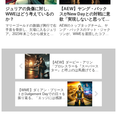
ジュリアの負傷に対し、
【AEW】ヤング・バック
WWEはどう考えているの
スがNew Dayとの対戦に意
か？
欲「実現しないと思ってた
のに…。長く続けるモチベ
マリーゴールドの旗揚げ興行で右
AEWのトップタッグチーム、ヤ
ーションになるよ」
手首を骨折し、欠場に入るジュリ
ング・バックスのマット・ジャク
ア。2023年末ごろから彼女と
ソンが、WWEを退団したコフ
WWEのステータスに注目が集ま
ィ・キングストン＆エグゼビア・
るようになり、両者は「ある時点
ウッズ（オースティン・クリー
でWWEへ合流する」ことで合意
ド）との対戦に意欲を示しまし
しているとされています。彼女の
た。実現不可能と思われていた
WWE行きは既定路線と言って
New Dayとのドリームマッチが、
も...
2...
【AEW】ダービー・アリン
「プロレスラーを『スーパース
ター』と呼ぶのは馬鹿げてる
よ。俺は『あなたたち』の一人
だ」
【WWE】ダミアン・プリース
トがJudgement Dayでの日々を
振り返る。「エッジには感謝し
てる。ビッグスターになること
を教えてくれた」