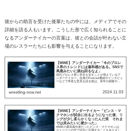
彼からの助言を受けた後輩たちの中には、メディアでその
詳細を語る人もいます。こうした形で広く知られることに
なるアンダーテイカーの言葉は、彼との会話が叶わない立
場のレスラーたちにも影響を与えることになります。
【WWE】アンダーテイカー「今のプロレ
ス界のトレンドには違和感がある。SNSで
馬鹿みたいに跳ね回るなよ」
現代プロレス界に苦言を呈すことが増えているア
ンダーテイカー。自身のPodcast番組やインタビュ
ーなどで率直な意見を語る彼は、長年の経験や自
分が過ごしてきた時代と現代プロレス界を比較
し、どこに問題があるのか、何を受け入れられな
いと思っているのかを積極的に発信しています。
2024.11.03
wrestling-now.net
先日、彼は「レスラーたちがケーフェイを明かそ
うとしていること」への懸念を語っていました。
自...
【WWE】アンダーテイカー「ビンス・マ
クマホンが試合に出るようになった後、リ
ングが少し柔らかくなったんだ笑 それま
では床みたいに硬かった」
WWEの最高責任者だったビンス・マクマホンは、
ストーリーの中で試合に出場することもありまし