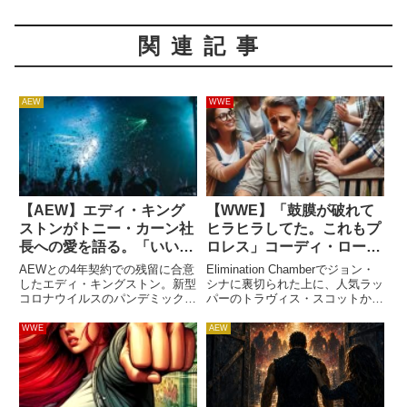
関連記事
AEW
WWE
【AEW】エディ・キング
【WWE】「鼓膜が破れて
ストンがトニー・カーン社
ヒラヒラしてた。これもプ
長への愛を語る。「いい人
ロレス」コーディ・ローデ
すぎる。やりすぎなくらい
スがトラヴィス・スコット
AEWとの4年契約での残留に合意
Elimination Chamberでジョン・
みんなを気にかけている」
からの強烈ビンタを振り返
したエディ・キングストン。新型
シナに裏切られた上に、人気ラッ
コロナウイルスのパンデミックが
パーのトラヴィス・スコットから
る
猛威を振るう中、一時は引退も検
強烈ビンタを受けたコーディ・ロ
討した彼が大きく飛躍したのは、
ーデス。その痛みもプロレスだ、
WWE
AEW
AEWがコーディ・ローデスの対
と受け入れています。スコットか
戦相手として彼を選んだことがき
らのビンタは強烈すぎるもので、
っかけでした。2020年にA...
コーディは鼓...