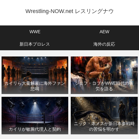
Wrestling-NOW.net レスリングナウ
WWE
AEW
新日本プロレス
海外の反応
カイリら大量解雇に海外ファン
ジェフ・コブがWWE時代の苦
悲鳴
労を語る
ニック・ネメスが新日本参戦時
カイリが敏腕代理人と契約
の苦悩を明かす