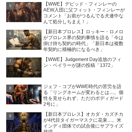
【WWE】デビッド・フィンレーの
AEW入団に父フィット・フィンレーが
コメント「お前がつるんでる犬連中な
んて処分しちまえ！」
【新日本プロレス】ロッキー・ロメロ
がプロレス界の契約事情を語る「今は
掛け持ち契約の時代」「新日本は複数
年契約に積極的になるべき」
【WWE】Judgement Day追放のフィ
ン・ベイラーが謎の投稿「1372」
ジェフ・コブがWWE時代の苦労を語
る「リングネームが変わるとは…。個
性を見せられず、ただのボディガード
2号に」
【新日本プロレス】オカダ・カズチカ
が4代目タイガーマスクに花束…。米
インディ団体での試合後にサプライズ
登場