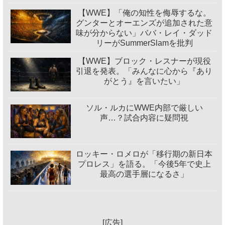
【WWE】「俺の知性を侮辱するな。
グンターとオーエンズが追加された意
味が分からない」ババ・レイ・ダッド
リーがSummerSlamを批判
【WWE】ブロック・レスナーが現役
引退を発表。「みんなに心から『あり
がとう』を言いたい」
ソル・ルカにWWE内部で厳しい
声…？試合内容に疑問視
ロッキー・ロメロが「移行期の新日本
プロレス」を語る。「今後5年で史上
最高の選手層になるさ」
[広告]