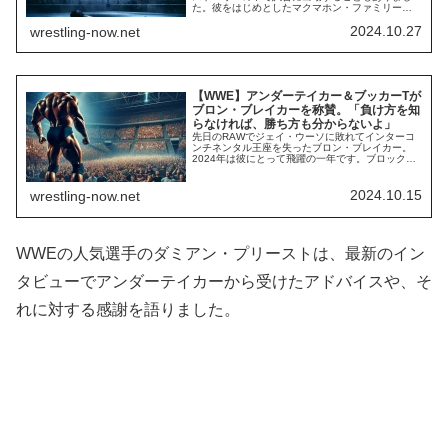
た。彼をはじめとしたマクマホン・ファミリーが
選手たちと直接試合をすることによって生まれる
2024.10.27
wrestling-now.net
ストーリーは刺激的。多くの名シーンを生み出
し、WWEの成長を支えてきました。ビンスが試合
に出場することは、ストーリー以外にも選手たち
にメリットをもたらしたようです。WWE殿堂入り
レス...
【WWE】アンダーテイカー＆ブッカーTが
ブロン・ブレイカーを称賛。「負け方を知
らなければ、勝ち方も分からないよ」
先日のRAWでジェイ・ウーソに敗れてインターコ
ンチネンタル王座を失ったブロン・ブレイカー。
2024年は彼にとって飛躍の一年です。ブロック・
レスナーの代役として出場したRoyal Rumbleで大
暴れし、メインロースターへ昇格してファンから
の注目を集め、サミ・ゼインとの抗争を経てイン
2024.10.15
wrestling-now.net
ターコンチネンタル王座を獲得。グンターのよう
に長期保持することに期待するファン...
WWEの人気選手のダミアン・プリーストは、最新のイン
タビューでアンダーテイカーから受けたアドバイスや、そ
れに対する感謝を語りました。