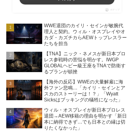
ポチップ
WWE退団のカイリ・セインが敏腕代
理人と契約。ウィル・オスプレイやオ
カダ・カズチカらAEWトップレスラー
たちを担当
【TNA】ニック・ネメスが新日本プロ
レス参戦時の苦悩を明かす。IWGP
GLOBALヘビー級王座をTNAで防衛す
るプランが頓挫
【海外の反応】WWEの大量解雇に海
外ファン悲鳴…「カイリ・セインとア
スカのストーリーは！？」「Wyatt
Sicksはブッキングの犠牲になった」
ウィル・オスプレイが新日本プロレス
退団→AEW移籍の理由を明かす「新日
本に納得できず…でも日本との縁は切
りたくなかった」