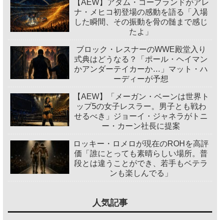
【AEW】アダム・コープランドがアレ
ナ・メヒコ初登場の感動を語る「入場
した瞬間、その振動を骨の髄まで感じ
たよ」
ブロック・レスナーのWWE殿堂入り
式典はどうなる？「ポール・ヘイマン
かアンダーテイカーか…」マット・ハ
ーディーが予想
【AEW】「メーガン・ベーンは世界ト
ップ5の女子レスラー。男子とも戦わ
せるべき」ジョーイ・ジャネラがトニ
ー・カーン社長に提案
ロッキー・ロメロが現在のROHを高評
価「誰にとっても素晴らしい場所。普
段とは違うことができ、若手もベテラ
ンも楽しんでる」
人気記事