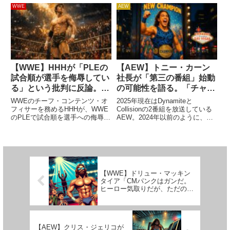
前に地元メキシコの団体Crashで
ファニー・バッケル。彼女は業界
WWE
AEW
タイトルを獲得していた彼は、現
内で非常に高い評価を得ており、
地11月7日に開催されたCrashの
「未来のビッグスターだ」と称賛
ショーにブッキングさ...
する人も少な...
【WWE】HHHが「PLEの
【AEW】トニー・カーン
試合順が選手を侮辱してい
社長が「第三の番組」始動
る」という批判に反論。
の可能性を語る。「チャン
「理解できない。ファンが
スはある。ROHの統合も
WWEのチーフ・コンテンツ・オ
2025年現在はDynamiteと
作り出した物語だね」
検討はしているよ」
フィサーを務めるHHHが、WWE
Collisionの2番組を放送している
のPLEで試合順を選手への侮辱と
AEW。2024年以前のように、
みなす一部ファンの見方に反論し
「第三の番組」を持つ可能性はあ
ました。SummerSlam初日にリ
るのでしょうか。2019年に旗揚
ヴ・モーガン対イヨ・スカイを第
げしたAEWはメイン番組として
一試合に配置したのは、2人なら
Dynamiteを放送し、2021年から
大会を勢いよく始めら...
R...
【WWE】ドリュー・マッキン
タイア「CMパンクはガンだ。
ヒーロー気取りだが、ただの自
己中な男さ」
【AEW】クリス・ジェリコが