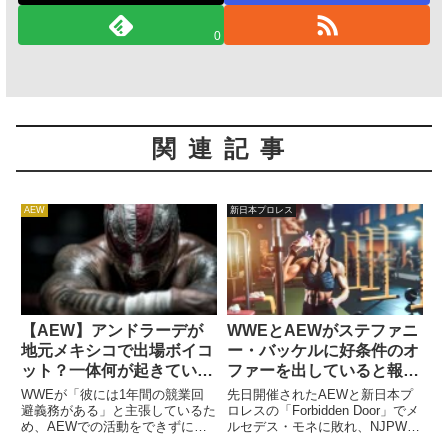
0
関連記事
AEW
新日本プロレス
【AEW】アンドラーデが
WWEとAEWがステファニ
地元メキシコで出場ボイコ
ー・バッケルに好条件のオ
ット？一体何が起きている
ファーを出していると報じ
のか
られる
WWEが「彼には1年間の競業回
先日開催されたAEWと新日本プ
避義務がある」と主張しているた
ロレスの「Forbidden Door」でメ
め、AEWでの活動をできずにい
ルセデス・モネに敗れ、NJPW
るアンドラーデ。AEWデビュー
STRONG女子王座を失ったステ