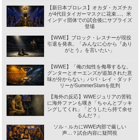
【新日本プロレス】オカダ・カズチカ
が4代目タイガーマスクに花束…。米
インディ団体での試合後にサプライズ
登場
【WWE】ブロック・レスナーが現役
引退を発表。「みんなに心から『あり
がとう』を言いたい」
【WWE】「俺の知性を侮辱するな。
グンターとオーエンズが追加された意
味が分からない」ババ・レイ・ダッド
リーがSummerSlamを批判
【海外の反応】WWEジュリアの苦戦
に海外ファンも嘆き「ちゃんとブッキ
ングしてくれ」「どうしたら持て余せ
るんだ？」
ソル・ルカにWWE内部で厳しい
声…？試合内容に疑問視