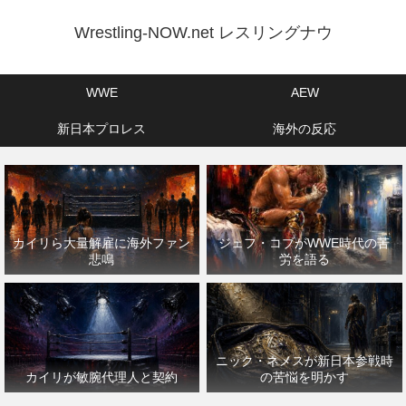
Wrestling-NOW.net レスリングナウ
WWE
AEW
新日本プロレス
海外の反応
カイリら大量解雇に海外ファン
ジェフ・コブがWWE時代の苦
悲鳴
労を語る
ニック・ネメスが新日本参戦時
カイリが敏腕代理人と契約
の苦悩を明かす