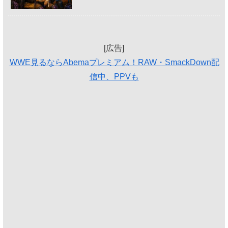
[広告]
WWE見るならAbemaプレミアム！RAW・SmackDown配
信中、PPVも