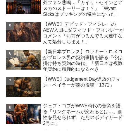
外ファン悲鳴…「カイリ・セインとア
スカのストーリーは！？」「Wyatt
Sicksはブッキングの犠牲になった」
【WWE】デビッド・フィンレーの
AEW入団に父フィット・フィンレーが
コメント「お前がつるんでる犬連中な
んて処分しちまえ！」
【新日本プロレス】ロッキー・ロメロ
がプロレス界の契約事情を語る「今は
掛け持ち契約の時代」「新日本は複数
年契約に積極的になるべき」
【WWE】Judgement Day追放のフィ
ン・ベイラーが謎の投稿「1372」
ジェフ・コブがWWE時代の苦労を語
る「リングネームが変わるとは…。個
性を見せられず、ただのボディガード
2号に」