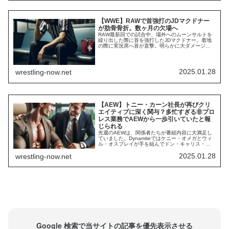
【WWE】RAWで首強打のJDマクドナー
が肋骨骨折。数ヶ月の欠場へ
RAW最新回での試合中、場外へのムーンサルトを
繰り出した際に首を強打したJDマクドナー。着地
の際に実況席へ首が直撃。明らかに大ダメージを
負った彼は、CMブレイク中にドクターチェックを
受けました。彼は試合続行を希望したものの、試
合に敗れました。JD’s head just bounced off the
table…#RawOnNetflix pic.twit...
2025.01.28
wrestling-now.net
【AEW】トニー・カーン社長が再びクリ
エイティブに深く関与？多忙すぎる非プロ
レス業務でAEWから一歩引いていたと報
じられる
先週のAEWは、関係者たちが番組内容に大満足し
ていました。Dynamiteではケニー・オメガとウィ
ル・オスプレイが手を組んでドン・キャリス・フ
ァミリーを撃退。そしてCollisionではTimelessなト
2025.01.28
wrestling-now.net
ニー・ストームが復活しました。Fightfulによれ
ば、特にCollisionの出来栄えについて団体内部で満
足する声が多く、士気が上がっているそうです。
こ...
Google 検索で当サイトの記事を優先表示させる