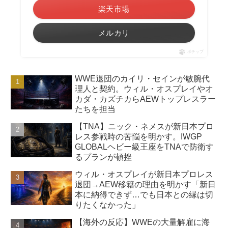
楽天市場
メルカリ
ポチップ
WWE退団のカイリ・セインが敏腕代
理人と契約。ウィル・オスプレイやオ
カダ・カズチカらAEWトップレスラー
たちを担当
【TNA】ニック・ネメスが新日本プロ
レス参戦時の苦悩を明かす。IWGP
GLOBALヘビー級王座をTNAで防衛す
るプランが頓挫
ウィル・オスプレイが新日本プロレス
退団→AEW移籍の理由を明かす「新日
本に納得できず…でも日本との縁は切
りたくなかった」
【海外の反応】WWEの大量解雇に海