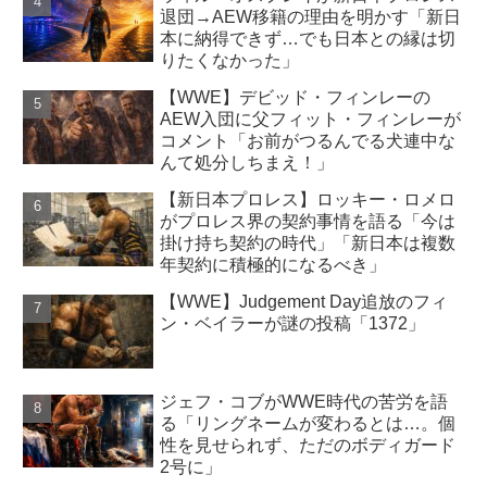
退団→AEW移籍の理由を明かす「新日
本に納得できず…でも日本との縁は切
りたくなかった」
【WWE】デビッド・フィンレーの
AEW入団に父フィット・フィンレーが
コメント「お前がつるんでる犬連中な
んて処分しちまえ！」
【新日本プロレス】ロッキー・ロメロ
がプロレス界の契約事情を語る「今は
掛け持ち契約の時代」「新日本は複数
年契約に積極的になるべき」
【WWE】Judgement Day追放のフィ
ン・ベイラーが謎の投稿「1372」
ジェフ・コブがWWE時代の苦労を語
る「リングネームが変わるとは…。個
性を見せられず、ただのボディガード
2号に」