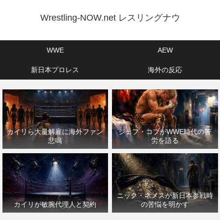
Wrestling-NOW.net レスリングナウ
WWE
AEW
新日本プロレス
海外の反応
カイリら大量解雇に海外ファン
ジェフ・コブがWWE時代の苦
悲鳴
労を語る
ニック・ネメスが新日本参戦時
カイリが敏腕代理人と契約
の苦悩を明かす