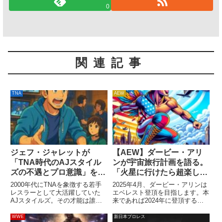
0
関連記事
TNA
AEW
ジェフ・ジャレットが
【AEW】ダービー・アリ
「TNA時代のAJスタイル
ンが宇宙旅行計画を語る。
ズの不遇とプロ意識」を語
「火星に行けたら超楽しそ
る。「ハルク・ホーガンの
うだ」
2000年代にTNAを象徴する若手
2025年4月、ダービー・アリンは
入団以降は大変だった」
レスラーとして大活躍していた
エベレスト登頂を目指します。本
AJスタイルズ。その才能は誰も
来であれば2024年に登頂する予
が認めるものでしたが、2009年
定でしたが、出発前最後の試合で
にハルク・ホーガンが入団する
脚を負傷してしまったために実現
WWE
新日本プロレス