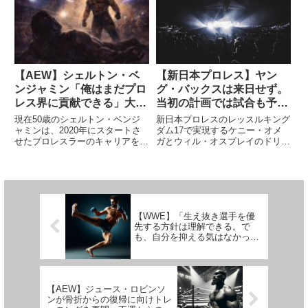
と、その立場は変わりました。サ
せず。次こそは何としても登頂を
モア・ジョーらと共にTNAを盛り
達成したいところです。彼は「プ
上げてきたAJですが、ホー...
ロレスラーが一度も成し遂...
【AEW】シェルトン・ベ
【新日本プロレス】ヤン
ンジャミン「俺はまだプロ
グ・バックスは来日せず。
レス界に貢献できる」大ベ
当初の計画では試合も予定
テランのプライドを語る
されていたが…
現在50歳のシェルトン・ベンジ
新日本プロレスのレッスルキング
ャミンは、2020年にスタートさ
ダム17で実現するケニー・オメ
せたプロレスラーのキャリアをま
ガとウィル・オスプレイのドリー
だまだ終える気がありません。現
ムマッチ。試合のクオリティが高
在、彼はAEWでハート・シンジ
くなることは間違いありません
ケートのメンバーとして活躍。こ
が、ケニーにとっては普段とは違
こ数ヶ月、ジョン・シナやAJス
う戦い方になりそうです。レスリ
タイルズら年下のレジェンドレ...
ング・オブザーバーのデイブ・メ
ル...
【WWE】「生え抜き選手を優
先する方針は理解できる。で
も、自分を抑える気はなかっ
た」サモア・ジョーがWWEで
の待遇と哲学を語る
【AEW】ジュース・ロビンソ
ンが骨折からの復帰に向けトレ