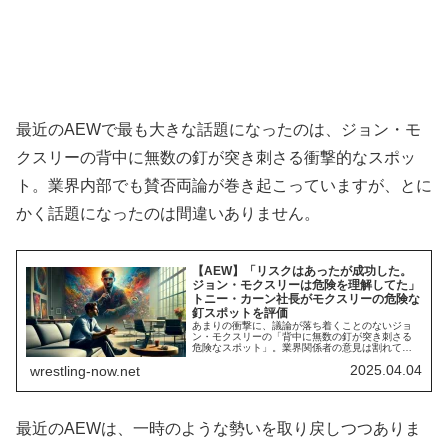
最近のAEWで最も大きな話題になったのは、ジョン・モ
クスリーの背中に無数の釘が突き刺さる衝撃的なスポッ
ト。業界内部でも賛否両論が巻き起こっていますが、とに
かく話題になったのは間違いありません。
【AEW】「リスクはあったが成功した。
ジョン・モクスリーは危険を理解してた」
トニー・カーン社長がモクスリーの危険な
釘スポットを評価
あまりの衝撃に、議論が落ち着くことのないジョ
ン・モクスリーの「背中に無数の釘が突き刺さる
危険なスポット」。業界関係者の意見は割れてい
ますが、トニー・カーン社長はどう考えているの
2025.04.04
wrestling-now.net
でしょうか。Dynamite通常回で行われたモクスリ
ーとコープ（アダム・コープランド/エッジ）の
AEW世界王座戦。激闘となったこの試合で、モク
スリーは無数の釘が打ち付けられたボードの上...
最近のAEWは、一時のような勢いを取り戻しつつありま