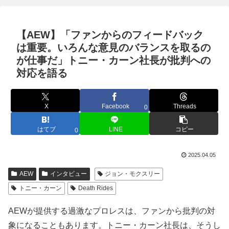
【AEW】「ファンからのフィードバック
は重要。いろんな意見のバランスを取るの
が仕事だ」トニー・カーン社長が批判への
対応を語る
X
Facebook
Threads
0
はてブ
LINE
コピー
0
2025.04.05
AEW
インタビュー
ジョン・モクスリー
トニー・カーン
Death Rides
AEWが提供する過激なプロレスは、ファンから批判の対
象になることもあります。トニー・カーン社長は、そうし