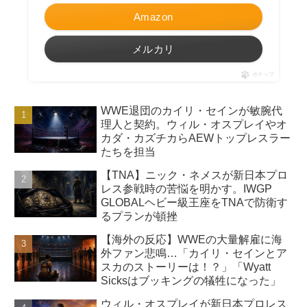
Amazon
メルカリ
ポチップ
WWE退団のカイリ・セインが敏腕代
理人と契約。ウィル・オスプレイやオ
カダ・カズチカらAEWトップレスラー
たちを担当
【TNA】ニック・ネメスが新日本プロ
レス参戦時の苦悩を明かす。IWGP
GLOBALヘビー級王座をTNAで防衛す
るプランが頓挫
【海外の反応】WWEの大量解雇に海
外ファン悲鳴…「カイリ・セインとア
スカのストーリーは！？」「Wyatt
Sicksはブッキングの犠牲になった」
ウィル・オスプレイが新日本プロレス