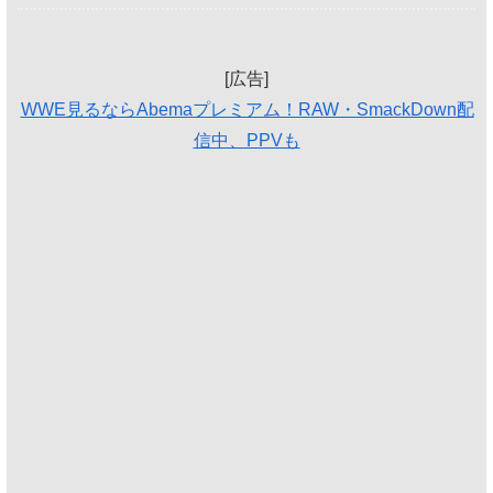
[広告]
WWE見るならAbemaプレミアム！RAW・SmackDown配
信中、PPVも