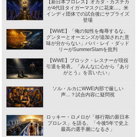
【新日本プロレス】オカダ・カズチカ
が4代目タイガーマスクに花束…。米
インディ団体での試合後にサプライズ
登場
【WWE】「俺の知性を侮辱するな。
グンターとオーエンズが追加された意
味が分からない」ババ・レイ・ダッド
リーがSummerSlamを批判
【WWE】ブロック・レスナーが現役
引退を発表。「みんなに心から『あり
がとう』を言いたい」
ソル・ルカにWWE内部で厳しい
声…？試合内容に疑問視
ロッキー・ロメロが「移行期の新日本
プロレス」を語る。「今後5年で史上
最高の選手層になるさ」