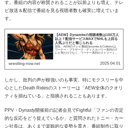
す。番組の内容が称賛されることが以前よりも増え、テレ
ビ放送＆配信で番組を見る視聴者数も確実に増えていま
す。
【AEW】Dynamiteの視聴者数は100万人
以上？配信サービスMAXでNHLを上回る
人気ぶりだと報じられる
現在、AEWのテレビ番組Dynamite＆Collisionは、
ワーナー・ブラザース・ディスカバリー系列のテ
レビ局だけでなく、ワーナー系列のストリーミン
グサービスMaxでも生配信されています。近年の
AEWの番組は視聴率や視聴者数が低迷しており、
かつて裏番組としてしのぎを削ったWWE・NXTを
2025.04.01
wrestling-now.net
下回ることも珍しくなくなりました。この他に
も、一時期のAEWにはネガ...
しかし、批判の声が根強いのも事実。特にモクスリーを中
心としたDeath Ridesのストーリーは「AEW全体のクオリ
ティを損ねている」と指摘されることもあります。
PPV・Dynasty開催前の記者会見でFightful「ファンの否定
的な反応をどう捉えているか」と質問されたトニー・カー
ン社長は、あくまで楽観的な姿勢を貫き、番組制作に取り