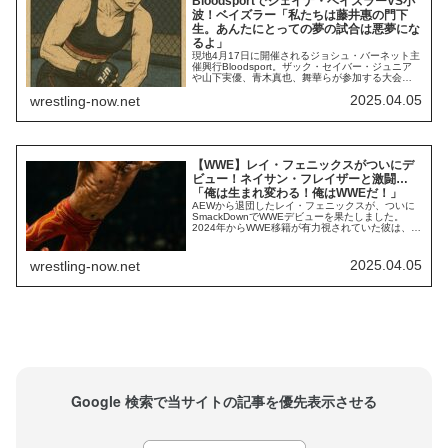
Bloodsportでシェイナ・ベイズラーVS小
波！ベイズラー「私たちは藤井惠の門下
生。あんたにとっての夢の試合は悪夢にな
るよ」
現地4月17日に開催されるジョシュ・バーネット主
催興行Bloodsport。ザック・セイバー・ジュニア
や山下実優、青木真也、舞華らが参加する大会
に、あの実力者も参戦です。今日、バーネットは
2025.04.05
wrestling-now.net
WWEシェイナ・ベイズラーとSTARDOM小波のカ
ードを発表。実力者同士のテクニカルな試合にな
りそうです。小波は、以前からベイズラーとの対
戦を「夢」として語ってきました。W...
【WWE】レイ・フェニックスがついにデ
ビュー！ネイサン・フレイザーと激闘…
「俺は生まれ変わる！俺はWWEだ！」
AEWから退団したレイ・フェニックスが、ついに
SmackDownでWWEデビューを果たしました。
2024年からWWE移籍が有力視されていた彼は、本
来であれば2025年半ばまでAEWで出番がないまま
「飼い殺し」されるはずでした。しかし、AEWの
方針転換により2025年3月に退団が実現。すぐに
2025.04.05
wrestling-now.net
WWEデビューへの準備が始まり、SmackDown最
新回でのデビューに...
Google 検索で当サイトの記事を優先表示させる