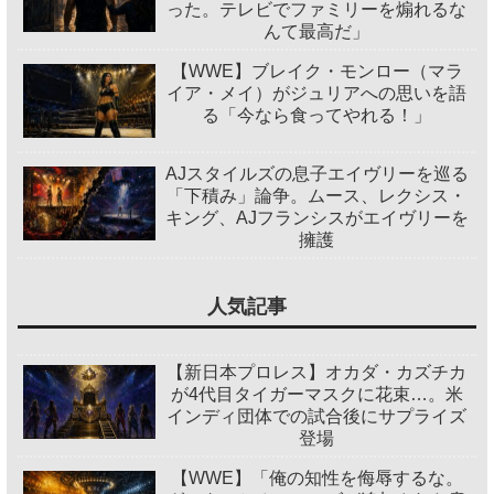
った。テレビでファミリーを煽れるな
んて最高だ」
【WWE】ブレイク・モンロー（マラ
イア・メイ）がジュリアへの思いを語
る「今なら食ってやれる！」
AJスタイルズの息子エイヴリーを巡る
「下積み」論争。ムース、レクシス・
キング、AJフランシスがエイヴリーを
擁護
人気記事
【新日本プロレス】オカダ・カズチカ
が4代目タイガーマスクに花束…。米
インディ団体での試合後にサプライズ
登場
【WWE】「俺の知性を侮辱するな。