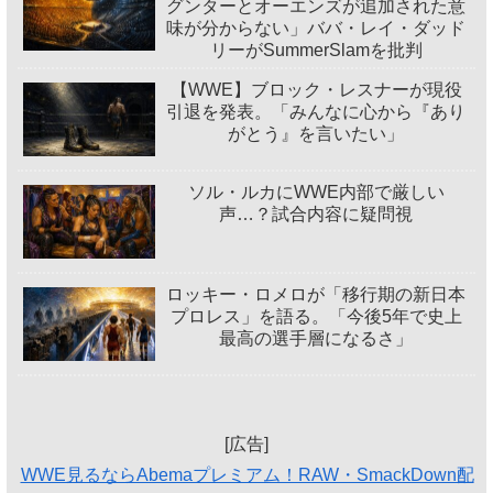
グンターとオーエンズが追加された意
味が分からない」ババ・レイ・ダッド
リーがSummerSlamを批判
【WWE】ブロック・レスナーが現役
引退を発表。「みんなに心から『あり
がとう』を言いたい」
ソル・ルカにWWE内部で厳しい
声…？試合内容に疑問視
ロッキー・ロメロが「移行期の新日本
プロレス」を語る。「今後5年で史上
最高の選手層になるさ」
[広告]
WWE見るならAbemaプレミアム！RAW・SmackDown配