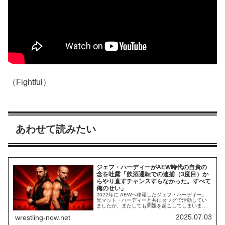
（Fightful）
あわせて読みたい
ジェフ・ハーディーがAEW時代の自責の
念を吐露「飲酒運転での逮捕（3度目）か
らやり直すチャンスすらなかった。すべて
俺のせい」
2022年に AEWへ移籍したジェフ・ハーディー。
兄マット・ハーディーと共にタッグで活動してい
ましたが、またしても問題を起こしてしまいまし
た。2022年6月、彼は「飲酒運転で逮捕（3度
2025.07.03
wrestling-now.net
目）」されました。AEWは彼らにAEW世界タッグ
王座を任せる予定でしたが、この逮捕によりお蔵