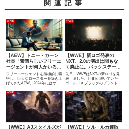
関連記事
WWE
WWE
【AEW】トニー・カーン
【WWE】新ロゴ発表の
社長「素晴らしいフリーエ
NXT、2.0の演出は間もな
ージェントが何人かいる。
く廃止に。バックステージ
今後も積極的に獲得を狙
の重要人物も復帰
フリーエージェントを積極的に獲
先日、WWEはNXTの新ロゴを発
う」
得し、巨大なロースターを築き上
表しました。HHHが率いていた
げてきたAEW。2024年にはオカ
ゴールド＆ブラックのブランドカ
ダ・カズチカ、ウィル・オスプレ
ラーに近い配色。これは番組の方
イ、メルセデス・モネらを獲得。
向性を意味しているかもしれませ
WWE
WWE
ロースターが拡大を続けることに
ん。レスリング・オブザーバーに
よる問題も指摘されていますが、
よれば、2021年に始まった2.0の
トニー・カーン社長が積極性...
演出デザインはまもなく...
【WWE】AJスタイルズが
【WWE】ソル・ルカ連敗