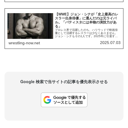
入りとなり、ジェフは「復帰条件として突きつけ
られた断酒」に取り組むことになりました。...
【WWE】ジョン・シナが「史上最高のレ
スラー出身俳優」に選んだのは元ライバ
ル。「バティスタには本物の演技力があ
る」
プロレス界で活躍したのち、ハリウッドで映画俳
優として活躍するレスラーは少なくありません。
ジョン・シナもその1人です。2025年に引退する
彼は、近年俳優としての活動に主軸を置き、WWE
2025.07.03
wrestling-now.net
はスケジュールの合間を縫ってたまに参戦する程
度でした。しかし、今年はWWEに全力を注いでい
ます。彼にとって、ザ・ロック（ドウェイン・ジ
ョンソン）やバティスタは、プロレスラーから俳...
Google 検索で当サイトの記事を優先表示させる