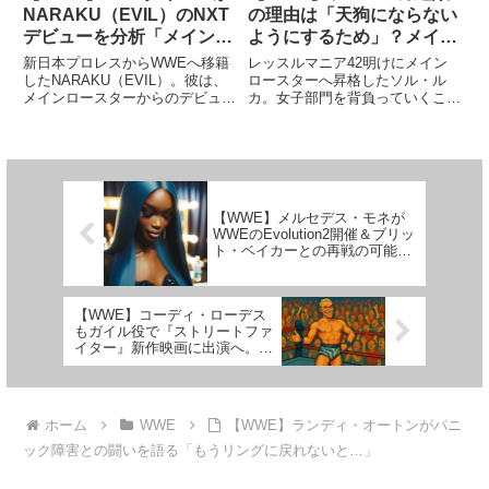
NARAKU（EVIL）のNXT
の理由は「天狗にならない
デビューを分析「メインロ
ようにするため」？メイン
ースターへの準備として、
ロースター昇格後のクリエ
新日本プロレスからWWEへ移籍
レッスルマニア42明けにメイン
NXTで学ぶべきことがあ
イティブ・プランとは
したNARAKU（EVIL）。彼は、
ロースターへ昇格したソル・ル
メインロースターからのデビュー
カ。女子部門を背負っていくこと
る」
ではなく、NXTでWWEの水にな
に期待のかかる若手選手です。
れることを希望し、実際にNXTス
NXT時代から、体操選手出身の類
タートとなりました。2026年に
稀な身体能力を活かして結果を残
AEWからWWEへ移籍したロイ
してきた彼女は、メインロースタ
ス・キーズ（パワー...
ーとしてもスタートダッシュを切
る...
【WWE】メルセデス・モネが
WWEのEvolution2開催＆ブリッ
ト・ベイカーとの再戦の可能性
に言及。「ようやくその時が来
たね」
【WWE】コーディ・ローデス
もガイル役で『ストリートファ
イター』新作映画に出演へ。豪
鬼役ローマン・レインズと共演
の可能性
ホーム
WWE
【WWE】ランディ・オートンがパニ
ック障害との闘いを語る「もうリングに戻れないと…」