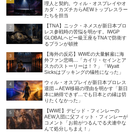
理人と契約。ウィル・オスプレイやオ
カダ・カズチカらAEWトップレスラー
たちを担当
【TNA】ニック・ネメスが新日本プロ
レス参戦時の苦悩を明かす。IWGP
GLOBALヘビー級王座をTNAで防衛す
るプランが頓挫
【海外の反応】WWEの大量解雇に海
外ファン悲鳴…「カイリ・セインとア
スカのストーリーは！？」「Wyatt
Sicksはブッキングの犠牲になった」
ウィル・オスプレイが新日本プロレス
退団→AEW移籍の理由を明かす「新日
本に納得できず…でも日本との縁は切
りたくなかった」
【WWE】デビッド・フィンレーの
AEW入団に父フィット・フィンレーが
コメント「お前がつるんでる犬連中な
んて処分しちまえ！」