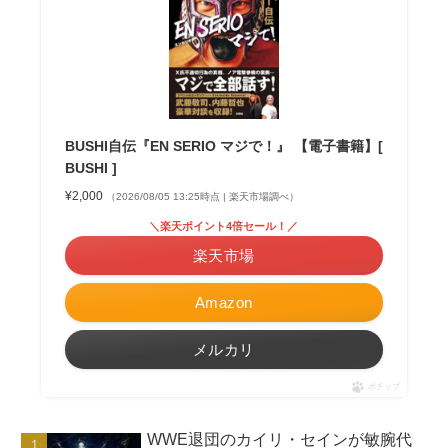
BUSHI自伝『EN SERIO マジで！』 【電子書籍】[
BUSHI ]
¥2,000
（2026/08/05 13:25時点 | 楽天市場調べ）
＼楽天ポイント4倍セール！／
楽天市場
Amazon
メルカリ
ポチップ
WWE退団のカイリ・セインが敏腕代