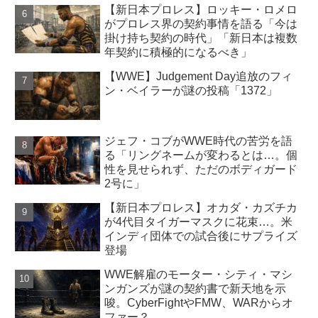
【新日本プロレス】ロッキー・ロメロ
がプロレス界の契約事情を語る「今は
掛け持ち契約の時代」「新日本は複数
年契約に積極的になるべき」
【WWE】Judgement Day追放のフィ
ン・ベイラーが謎の投稿「1372」
ジェフ・コブがWWE時代の苦労を語
る「リングネームが変わるとは…。個
性を見せられず、ただのボディガード
2号に」
【新日本プロレス】オカダ・カズチカ
が4代目タイガーマスクに花束…。米
インディ団体での試合後にサプライズ
登場
WWE解雇のモーター・シティ・マシ
ンガンズが謎の契約書で新天地を示
唆。CyberFightやFMW、WARからオ
ファー？