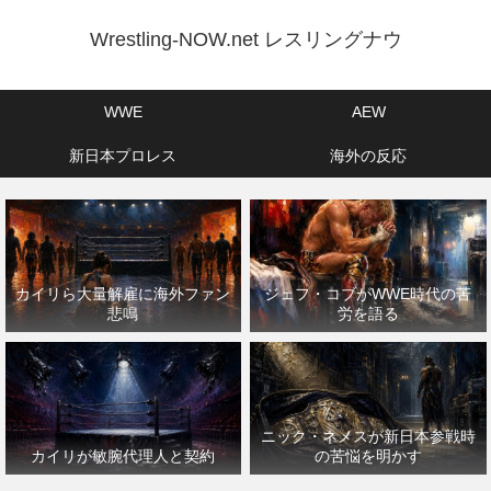
Wrestling-NOW.net レスリングナウ
WWE
AEW
新日本プロレス
海外の反応
カイリら大量解雇に海外ファン
ジェフ・コブがWWE時代の苦
悲鳴
労を語る
ニック・ネメスが新日本参戦時
カイリが敏腕代理人と契約
の苦悩を明かす