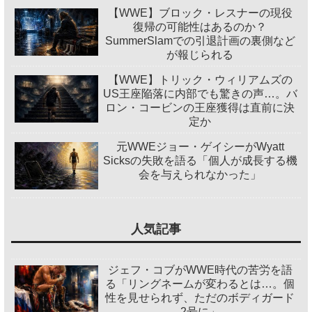
【WWE】ブロック・レスナーの現役
復帰の可能性はあるのか？
SummerSlamでの引退計画の裏側など
が報じられる
【WWE】トリック・ウィリアムズの
US王座陥落に内部でも驚きの声…。バ
ロン・コービンの王座獲得は直前に決
定か
元WWEジョー・ゲイシーがWyatt
Sicksの失敗を語る「個人が成長する機
会を与えられなかった」
人気記事
ジェフ・コブがWWE時代の苦労を語
る「リングネームが変わるとは…。個
性を見せられず、ただのボディガード
2号に」