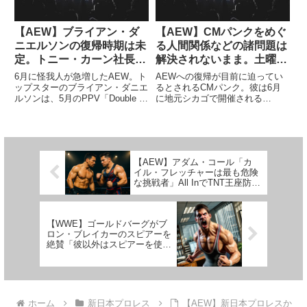
【AEW】ブライアン・ダ
【AEW】CMパンクをめぐ
ニエルソンの復帰時期は未
る人間関係などの諸問題は
定。トニー・カーン社長が
解決されないまま。土曜日
復帰を急いでいないと報じ
の新番組はパンク中心にな
6月に怪我人が急増したAEW。ト
AEWへの復帰が目前に迫ってい
られる
る？
ップスターのブライアン・ダニエ
るとされるCMパンク。彼は6月
ルソンは、5月のPPV「Double or
に地元シカゴで開催される
Nothing」での大乱闘マッチの中
Dynamiteで復帰、あるいはそこ
で負傷し、新日本プロレスとの合
に向けて事前に復帰する可能性が
同興行「Forbidden Door」にも出
高いと見られており、ケニー・オ
場することができませんで...
メガ＆ヤング・バックスやクリ
ス・ジェリコなど、人間関係に支
【AEW】アダム・コール「カ
障...
イル・フレッチャーは最も危険
な挑戦者」All InでTNT王座防衛
戦へ自信と覚悟を語る
【WWE】ゴールドバーグがブ
ロン・ブレイカーのスピアーを
絶賛「彼以外はスピアーを使う
べきじゃない。それくらい凄
い」
ホーム
新日本プロレス
【AEW】新日本プロレスか