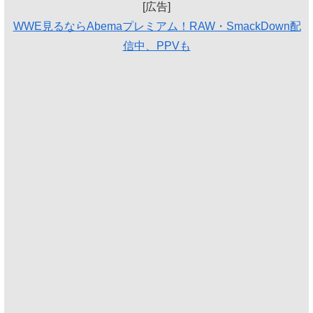
[広告]
WWE見るならAbemaプレミアム！RAW・SmackDown配
信中、PPVも