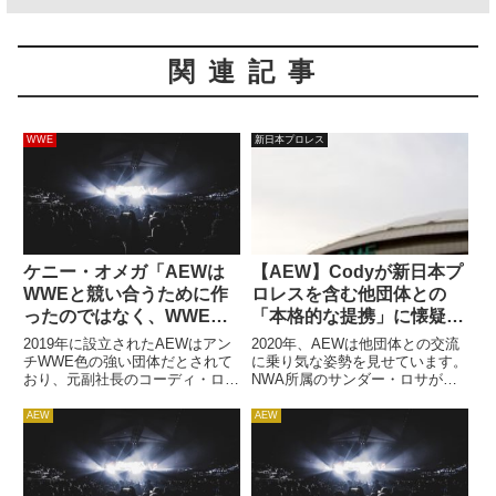
関連記事
WWE
新日本プロレス
ケニー・オメガ「AEWは
【AEW】Codyが新日本プ
WWEと競い合うために作
ロレスを含む他団体との
ったのではなく、WWEに
「本格的な提携」に懐疑的
はないものを見ることので
な姿勢を示す
2019年に設立されたAEWはアン
2020年、AEWは他団体との交流
きる選択肢の1つを提供し
チWWE色の強い団体だとされて
に乗り気な姿勢を見せています。
おり、元副社長のコーディ・ロー
NWA所属のサンダー・ロサが志
たい」
デスは特にアンチWWE的発想を
田光の持つAEW女子世界王座に
持っていたとされています。ウィ
挑戦したのはその一例です。ま
AEW
AEW
ークリー番組Dynamiteは、ある
た、新日本プロレスとの関係につ
時期までWWE・NXTの裏番組と
いても、社長のトニー・カーンは
して放送されており...
「よくなるかもしれない」と語...