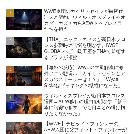
WWE退団のカイリ・セインが敏腕代
理人と契約。ウィル・オスプレイやオ
カダ・カズチカらAEWトップレスラー
たちを担当
【TNA】ニック・ネメスが新日本プロ
レス参戦時の苦悩を明かす。IWGP
GLOBALヘビー級王座をTNAで防衛す
るプランが頓挫
【海外の反応】WWEの大量解雇に海
外ファン悲鳴…「カイリ・セインとア
スカのストーリーは！？」「Wyatt
Sicksはブッキングの犠牲になった」
ウィル・オスプレイが新日本プロレス
退団→AEW移籍の理由を明かす「新日
本に納得できず…でも日本との縁は切
りたくなかった」
【WWE】デビッド・フィンレーの
AEW入団に父フィット・フィンレーが