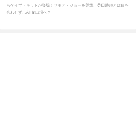
らゲイブ・キッドが登場！サモア・ジョーを襲撃、柴田勝頼とは目を
合わせず…All In出場へ？