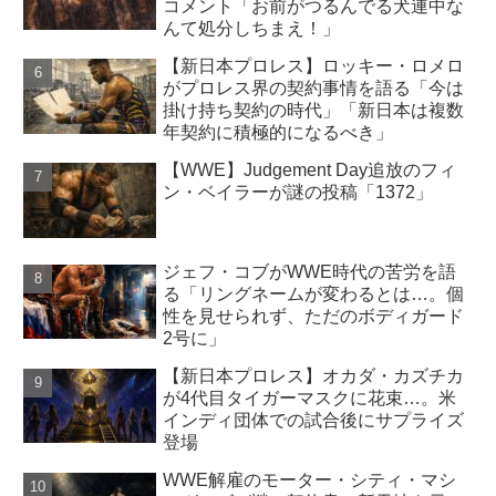
コメント「お前がつるんでる犬連中な
んて処分しちまえ！」
【新日本プロレス】ロッキー・ロメロ
がプロレス界の契約事情を語る「今は
掛け持ち契約の時代」「新日本は複数
年契約に積極的になるべき」
【WWE】Judgement Day追放のフィ
ン・ベイラーが謎の投稿「1372」
ジェフ・コブがWWE時代の苦労を語
る「リングネームが変わるとは…。個
性を見せられず、ただのボディガード
2号に」
【新日本プロレス】オカダ・カズチカ
が4代目タイガーマスクに花束…。米
インディ団体での試合後にサプライズ
登場
WWE解雇のモーター・シティ・マシ