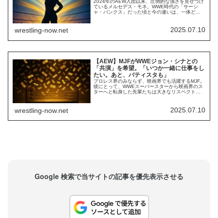
2024年のAEW入団以来、圧倒的な強さを見せつけ
ているメルセデス・モネ。WWE時代の「サーシ
ャ・バンクス」だった頃と今の違いは、一体どこ
にあるのでしょうか。サーシャはWWEでいくつも
のタイトルを獲得した実績を持ち、ファンも世界
中にいます。今はAEWでのびのびと活躍してお
2025.07.10
wrestling-now.net
り、団体内でのシングル無敗記録は続いていま
す。現地7月12日開催のAll Inで、彼女は...
【AEW】MJFがWWEジョン・シナとの
「共演」を希望。「いつか一緒に仕事をし
たい。あと、バティスタも」
プロレス界のみならず、映画界でも活躍するMJF。
彼にとって、WWEスーパースターから映画界のス
ターへと転身した先輩たちは大きなリスペクトの
対象です。2023年末、彼は出演＆エグゼクティ
ブ・プロデューサーとして参加した映画『アイア
ンクロー』のプレミアイベントでジョン・シナと
2025.07.10
wrestling-now.net
対面しました。During The Iron Claw Premiere
night, ...
Google 検索で当サイトの記事を優先表示させる