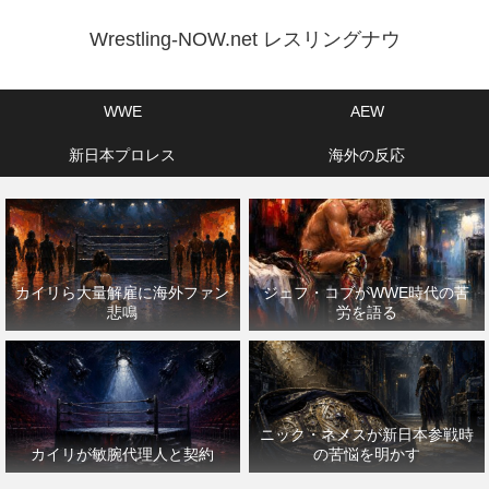
Wrestling-NOW.net レスリングナウ
WWE
AEW
新日本プロレス
海外の反応
カイリら大量解雇に海外ファン
ジェフ・コブがWWE時代の苦
悲鳴
労を語る
ニック・ネメスが新日本参戦時
カイリが敏腕代理人と契約
の苦悩を明かす