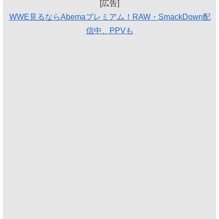
[広告]
WWE見るならAbemaプレミアム！RAW・SmackDown配
信中、PPVも