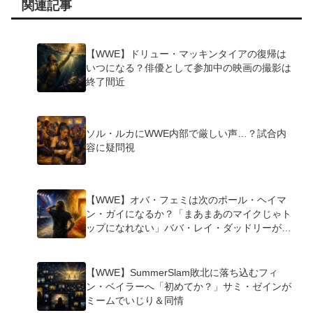
関連記事
【WWE】ドリュー・マッキンタイアの復帰は
いつになる？俳優として参加中の映画の撮影は
終了間近
ソル・ルカにWWE内部で厳しい声…？試合内
容に疑問視
【WWE】オバ・フェミは次のポール・ヘイマ
ン・ガイになるか？「まあまあのマイクじゃト
ップになれない」ババ・レイ・ダッドリーが指
摘
【WWE】SummerSlam敗北に落ち込むフィ
ン・ベイラーへ「初めてか？」サミ・ゼインが
ミームでいじり＆同情