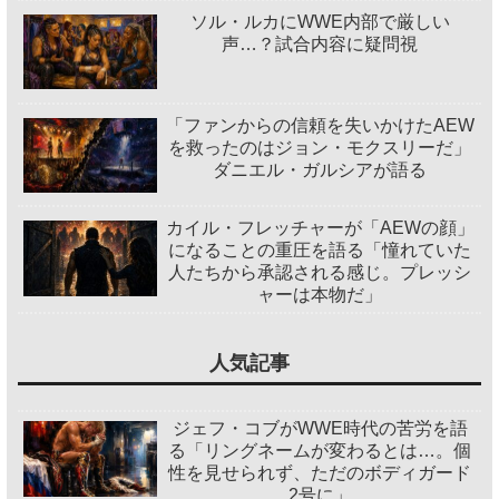
ソル・ルカにWWE内部で厳しい
声…？試合内容に疑問視
「ファンからの信頼を失いかけたAEW
を救ったのはジョン・モクスリーだ」
ダニエル・ガルシアが語る
カイル・フレッチャーが「AEWの顔」
になることの重圧を語る「憧れていた
人たちから承認される感じ。プレッシ
ャーは本物だ」
人気記事
ジェフ・コブがWWE時代の苦労を語
る「リングネームが変わるとは…。個
性を見せられず、ただのボディガード
2号に」