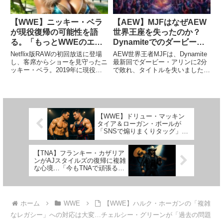
【WWE】ニッキー・ベラ
【AEW】MJFはなぜAEW
が現役復帰の可能性を語
世界王座を失ったのか？
る。「もっとWWEのエネ
Dynamiteでのダービー・
ルギーを味わいたい」
アリン戦敗北後の予定はど
Netflix版RAWの初回放送に登場
AEW世界王者MJFは、Dynamite
うなる
し、客席からショーを見守ったニ
最新回でダービー・アリンに2分
ッキー・ベラ。2019年に現役か
で敗れ、タイトルを失いました。
ら引退した彼女は、2020年にブ
2025年12月のタイトル獲得後、
リー・ベラと共にWWE殿堂入
ハングマン・アダム・ペイジやケ
り。2023年にWWEとの契約を満
ニー・オメガ、ブロディ・キング
了しました。最近、彼女には現役
といった強豪たちを相手に防衛を
復帰の噂があり、...
続けてきたMJF...
【WWE】ドリュー・マッキン
タイア＆ローガン・ポールが
「SNSで煽りまくりタッグ」結
成？「HHHは怒りそうだな」
【TNA】フランキー・カザリア
ンがAJスタイルズの復帰に複雑
な心境…「今もTNAで頑張る俺
たちも称えてくれ」
ホーム
WWE
【WWE】ハルク・ホーガンの「複雑
なレガシー」への対応は大変…チェルシー・グリーンが「過去の問題