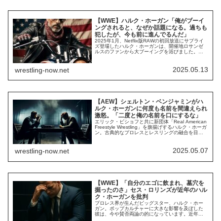
【WWE】ハルク・ホーガン「俺がブーイ
ングされると、なぜか話題になる。過ちも
犯したが、今も前に進んでるんだ」
2025年1月、Netflix版RAWの初回放送にサプライ
ズ登場したハルク・ホーガンは、開催地ロサンゼ
ルスのファンから大ブーイングを浴びました。過
去の人種差別事件など、ブーイングの背景にはい
くつもの理由があったとされています。プロレス
界最大のスターとして大活躍し、ポップアイコン
2025.05.13
wrestling-now.net
にもなったホーガン。しかし、近年は評判を落と
すような言動が多く、先日はAEWシェル...
【AEW】シェルトン・ベンジャミンがハ
ルク・ホーガンに何度も名前を間違えられ
激怒。「二度と俺の名前を口にするな」
エリック・ビショフと共に新団体「Real American
Freestyle Wrestling」を旗揚げするハルク・ホーガ
ン。古典的なプロレスとレスリングの融合を目指
す団体を軌道に乗せるべく、彼は連日メディア露
出を続けています。しかし、彼は大きなミスを犯
してしまいました。アマレスにスポットライトを
2025.05.07
wrestling-now.net
当てる新団体を作るにあたって、彼は「アマレス
出身で、プロレ...
【WWE】「自分のエゴに飲まれ、墓穴を
掘ったのさ」セス・ロリンズが近年のハル
ク・ホーガンを批判
プロレス界が生んだビッグスター、ハルク・ホー
ガン。ポップカルチャーに大きな影響を及ぼした
彼は、今や賛否両論の的になっています。近年の
彼は、人種差別発言や政治活動などが話題になる