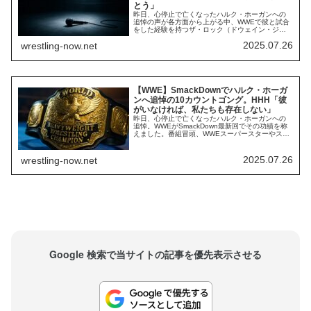
とう」
昨日、心停止で亡くなったハルク・ホーガンへの
追悼の声が各方面から上がる中、WWEで彼と試合
をした経験を持つザ・ロック（ドウェイン・ジョ
ンソン）も追悼のメッセージを発表しました。ハ
2025.07.26
wrestling-now.net
リウッドで大人気俳優としても活躍するロック様
にとって、プロレス界からポップ・アイコンにな
り、映画にも多数出演したホーガンは偉大な先人
の一人。リスペクトは計り知れません。ロック様
は、I...
【WWE】SmackDownでハルク・ホーガ
ンへ追悼の10カウントゴング。HHH「彼
がいなければ、私たちも存在しない」
昨日、心停止で亡くなったハルク・ホーガンへの
追悼。WWEがSmackDown最新回でその功績を称
えました。番組冒頭、WWEスーパースターやスタ
ッフたちがステージ上に勢揃いし、チーフ・コン
テンツ・オフィサーのHHHがスピーチ。その後、
ホーガンへの追悼の10カウントゴングが行われま
2025.07.26
wrestling-now.net
した。皆さん、昨日、世界で最も有名で、最も影
響力を持つアイコンの一人を失いました。...
Google 検索で当サイトの記事を優先表示させる