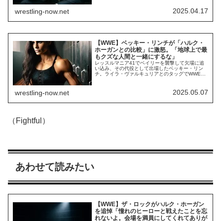
ことが多く、ファンからの印象は変わってきてい
ます。それを象徴したのが、2025年1月のNetflix版
2025.04.17
wrestling-now.net
RAW初回放送での大ブーイングでしょう。リベラ
ル層の多いカリフォルニアで開催された...
【WWE】ベッキー・リンチが「ハルク・
ホーガンとの比較」に激怒。「地球上で最
もクズな人間と一緒にするな」
レッスルマニア41でベイリーを襲撃して欠場に追
い込み、その代役として出場したベッキー・リン
チ。ライラ・ヴァルキュリアとのタッグでWWE女
子タッグ王座を獲得したものの、その後ヒールタ
ーンを果たしました。WWE女子部門を代表するト
ップスターのベッキー。2024年5月末でWWEでの
2025.05.07
wrestling-now.net
活動を一旦終了させた後で約1年間の休養に入り、
ファンからは「いつ復帰するんだろう？」...
（Fightful）
あわせて読みたい
【WWE】ザ・ロックがハルク・ホーガン
を追悼「憧れのヒーローと戦えたことを忘
れないよ。会場を満員にしてくれてありが