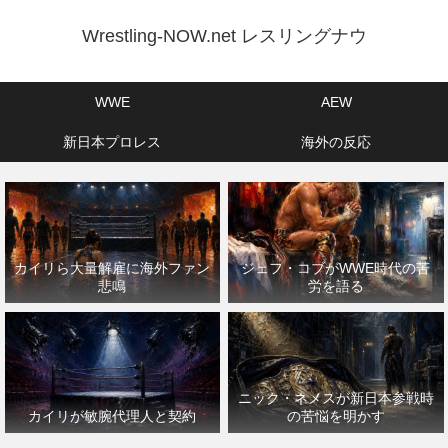
Wrestling-NOW.net レスリングナウ
WWE
AEW
新日本プロレス
海外の反応
カイリら大量解雇に海外ファン
ジェフ・コブがWWE時代の苦
悲鳴
労を語る
ニック・ネメスが新日本参戦時
カイリが敏腕代理人と契約
の苦悩を明かす