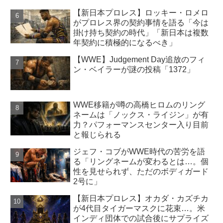
【新日本プロレス】ロッキー・ロメロ
がプロレス界の契約事情を語る「今は
掛け持ち契約の時代」「新日本は複数
年契約に積極的になるべき」
【WWE】Judgement Day追放のフィ
ン・ベイラーが謎の投稿「1372」
WWE移籍が噂の高橋ヒロムのリング
ネームは「ノックス・ライジン」が有
力？パフォーマンスセンター入り目前
と報じられる
ジェフ・コブがWWE時代の苦労を語
る「リングネームが変わるとは…。個
性を見せられず、ただのボディガード
2号に」
【新日本プロレス】オカダ・カズチカ
が4代目タイガーマスクに花束…。米
インディ団体での試合後にサプライズ