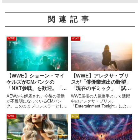
関連記事
WWE
WWE
【WWE】ショーン・マイ
【WWE】アレクサ・ブリ
ケルズがCMパンクの
スが「俳優業進出の野望」
「NXT参戦」を歓迎。「彼
「現在のギミック」「試合
のことが好きだ。誰かと仲
後のリカバリー方法」を語
AEWから解雇され、今後の活動
WWE屈指の人気選手として活躍
良くするのが難しいのは俺
る
が不透明になっているCMパン
中のアレクサ・ブリス。
ク。このままプロレスラーとして
「Entertainment Tonight」による
も同じ」
の活動を停止するのか、それとも
インタビューの中で、現在や今後
他団体へ活躍の場を求めるのか？
の活動について語りました。現在
WWE
AEW
インパクト・レスリングは彼の獲
のギミック小悪魔的なギミックで
得に興味を持っているようです
活動してきたブリスですが、現在
が、古巣WWEが彼を復帰させた
のギミックはこれ...
いと...