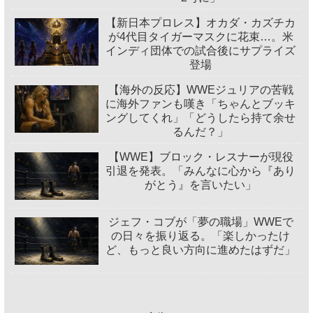
【新日本プロレス】オカダ・カズチカ
が4代目タイガーマスクに花束…。米
インディ団体での試合後にサプライズ
登場
【海外の反応】WWEジュリアの苦戦
に海外ファンも嘆き「ちゃんとブッキ
ングしてくれ」「どうしたら持て余せ
るんだ？」
【WWE】ブロック・レスナーが現役
引退を発表。「みんなに心から『あり
がとう』を言いたい」
ジェフ・コブが「夢の職場」WWEで
の日々を振り返る。「楽しかったけ
ど、もっと良い方向に進めたはずだ」