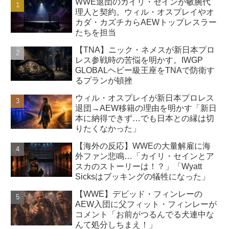
WWE退団のカイリ・セインが敏腕代
理人と契約。ウィル・オスプレイやオ
カダ・カズチカらAEWトップレスラー
たちを担当
【TNA】ニック・ネメスが新日本プロ
レス参戦時の苦悩を明かす。IWGP
GLOBALヘビー級王座をTNAで防衛す
るプランが頓挫
ウィル・オスプレイが新日本プロレス
退団→AEW移籍の理由を明かす「新日
本に納得できず…でも日本との縁は切
りたくなかった」
【海外の反応】WWEの大量解雇に海
外ファン悲鳴…「カイリ・セインとア
スカのストーリーは！？」「Wyatt
Sicksはブッキングの犠牲になった」
【WWE】デビッド・フィンレーの
AEW入団に父フィット・フィンレーが
コメント「お前がつるんでる犬連中な
んて処分しちまえ！」