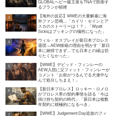
GLOBALヘビー級王座をTNAで防衛す
るプランが頓挫
【海外の反応】WWEの大量解雇に海
外ファン悲鳴…「カイリ・セインとア
スカのストーリーは！？」「Wyatt
Sicksはブッキングの犠牲になった」
ウィル・オスプレイが新日本プロレス
退団→AEW移籍の理由を明かす「新日
本に納得できず…でも日本との縁は切
りたくなかった」
【WWE】デビッド・フィンレーの
AEW入団に父フィット・フィンレーが
コメント「お前がつるんでる犬連中な
んて処分しちまえ！」
【新日本プロレス】ロッキー・ロメロ
がプロレス界の契約事情を語る「今は
掛け持ち契約の時代」「新日本は複数
年契約に積極的になるべき」
【WWE】Judgement Day追放のフィ