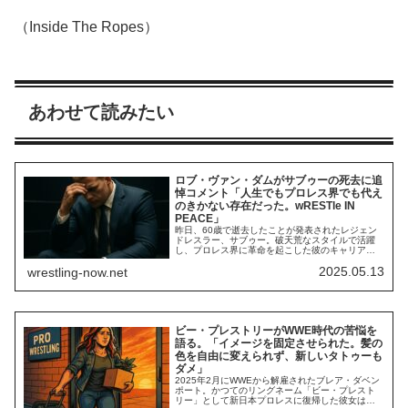
（Inside The Ropes）
あわせて読みたい
ロブ・ヴァン・ダムがサブゥーの死去に追
悼コメント「人生でもプロレス界でも代え
のきかない存在だった。wRESTle IN
PEACE」
昨日、60歳で逝去したことが発表されたレジェン
ドレスラー、サブゥー。破天荒なスタイルで活躍
し、プロレス界に革命を起こした彼のキャリアに
欠かせない存在の一人に、ECW時代のライバルだ
2025.05.13
wrestling-now.net
ったロブ・ヴァン・ダムがいます。師弟・親友・
ライバル・タッグパートナー…。長年に渡って友
情を育み、時にライバルとして激しく争った2人。
サブゥーの死を前に、RVDは何を考えているの
で...
ビー・プレストリーがWWE時代の苦悩を
語る。「イメージを固定させられた。髪の
色を自由に変えられず、新しいタトゥーも
ダメ」
2025年2月にWWEから解雇されたブレア・ダベン
ポート。かつてのリングネーム「ビー・プレスト
リー」として新日本プロレスに復帰した彼女は、