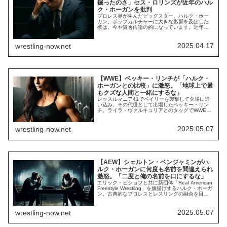
掘ったのさ」セス・ロリンズが近年のハル
ク・ホーガンを批判
プロレス界が生んだビッグスター、ハルク・ホー
ガン。ポップカルチャーに大きな影響を及ぼした
彼は、今や賛否両論の的になっています。近年の
彼は、人種差別発言や政治活動などが話題になる
ことが多く、ファンからの印象は変わってきてい
ます。それを象徴したのが、2025年1月のNetflix版
2025.04.17
wrestling-now.net
RAW初回放送での大ブーイングでしょう。リベラ
ル層の多いカリフォルニアで開催された...
【WWE】ベッキー・リンチが「ハルク・
ホーガンとの比較」に激怒。「地球上で最
もクズな人間と一緒にするな」
レッスルマニア41でベイリーを襲撃して欠場に追
い込み、その代役として出場したベッキー・リン
チ。ライラ・ヴァルキュリアとのタッグでWWE女
子タッグ王座を獲得したものの、その後ヒールタ
ーンを果たしました。WWE女子部門を代表するト
ップスターのベッキー。2024年5月末でWWEでの
2025.05.07
wrestling-now.net
活動を一旦終了させた後で約1年間の休養に入り、
ファンからは「いつ復帰するんだろう？」...
【AEW】シェルトン・ベンジャミンがハ
ルク・ホーガンに何度も名前を間違えられ
激怒。「二度と俺の名前を口にするな」
エリック・ビショフと共に新団体「Real American
Freestyle Wrestling」を旗揚げするハルク・ホーガ
ン。古典的なプロレスとレスリングの融合を目指
す団体を軌道に乗せるべく、彼は連日メディア露
出を続けています。しかし、彼は大きなミスを犯
してしまいました。アマレスにスポットライトを
2025.05.07
wrestling-now.net
当てる新団体を作るにあたって、彼は「アマレス
出身で、プロレ...