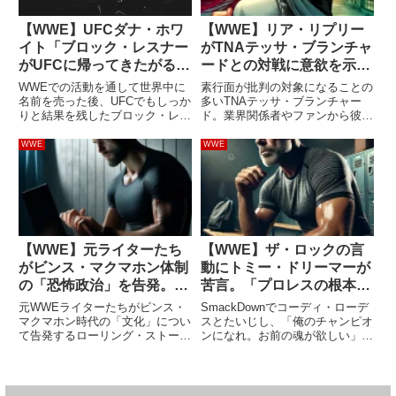
【WWE】UFCダナ・ホワ
【WWE】リア・リプリー
イト「ブロック・レスナー
がTNAテッサ・ブランチャ
がUFCに帰ってきたがると
ードとの対戦に意欲を示
は思えない」
す。「メイ・ヤング・クラ
WWEでの活動を通して世界中に
素行面が批判の対象になることの
シックの戦友。チャンスが
名前を売った後、UFCでもしっか
多いTNAテッサ・ブランチャー
りと結果を残したブロック・レス
ド。業界関係者やファンから彼女
あればやりたい」
ナー。UFC世界ヘビー級王座の元
に対する評価、反応は決してポジ
チャンピオンである彼は、45歳
ティブなものばかりではなく、客
WWE
WWE
になった現在も素晴らしい体型を
席から「レイシスト！」とチャン
維持しています。2008年から
トが呼ぶこともあります。The
2011年までのコンスタン...
crowd to Tessa...
【WWE】元ライターたち
【WWE】ザ・ロックの言
がビンス・マクマホン体制
動にトミー・ドリーマーが
の「恐怖政治」を告発。
苦言。「プロレスの根本に
「みんな怖がっていて、誰
反する。いつか『どこで間
元WWEライターたちがビンス・
SmackDownでコーディ・ローデ
かを犠牲にした笑いしか起
違ったんだ？』と振り返る
マクマホン時代の「文化」につい
スとたいじし、「俺のチャンピオ
て告発するローリング・ストーン
ンになれ。お前の魂が欲しい」と
きない」
ことになるかも」
誌の記事が話題になっています。
発言したザ・ロック（ドウェイ
取材に応じたのは6名の元ライタ
ン・ジョンソン）。ロック様の発
ーたち。WWEでいかにひどい扱
言は団体内部でもあまり評判が良
いを受けたかを語っています。
くなく、「コーディの格を下げ