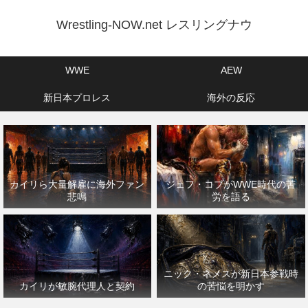
Wrestling-NOW.net レスリングナウ
WWE
AEW
新日本プロレス
海外の反応
カイリら大量解雇に海外ファン
ジェフ・コブがWWE時代の苦
悲鳴
労を語る
ニック・ネメスが新日本参戦時
カイリが敏腕代理人と契約
の苦悩を明かす