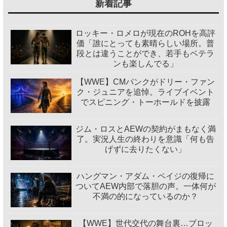
新着記事
ロッキー・ロメロが現在のROHを高評
価「誰にとっても素晴らしい場所。普
段とは違うことができ、若手もベテラ
ンも楽しんでる」
【WWE】CMパンクがドリー・ファン
ク・ジュニアを追悼。ライブイベント
でスピニング・トーホールドを披露
ジム・ロスとAEWの契約がまもなく満
了。実況人生の終わりを意識「何も告
げずに去りたくない」
ハングマン・アダム・ペイジの復帰に
ついてAEW内部で落胆の声。一体何が
不満の的になっているのか？
【WWE】世代交代の舞台裏…ブロッ