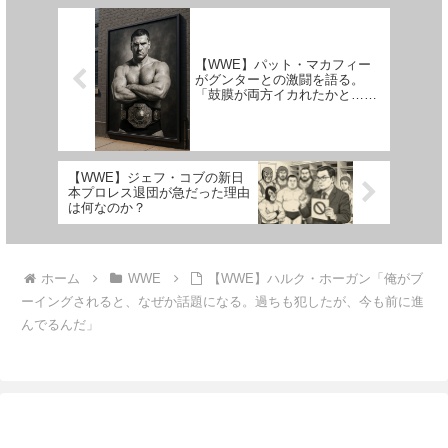
WWEは恐怖で支配される王国
た」という意見もあるといいま...
だ。...
【WWE】パット・マカフィー
がグンターとの激闘を語る。
「鼓膜が両方イカれたかと…。
戦えて光栄だった」
【Backlash】
【WWE】ジェフ・コブの新日
本プロレス退団が急だった理由
は何なのか？
ホーム
WWE
【WWE】ハルク・ホーガン「俺がブ
ーイングされると、なぜか話題になる。過ちも犯したが、今も前に進
んでるんだ」