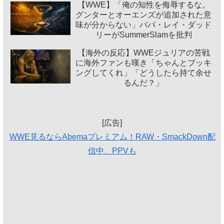
【WWE】「俺の知性を侮辱するな。
グンターとオーエンズが追加された意
味が分からない」ババ・レイ・ダッド
リーがSummerSlamを批判
【海外の反応】WWEジュリアの苦戦
に海外ファンも嘆き「ちゃんとブッキ
ングしてくれ」「どうしたら持て余せ
るんだ？」
[広告]
WWE見るならAbemaプレミアム！RAW・SmackDown配
信中、PPVも