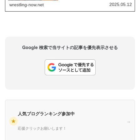
WWE時代にある悩みを抱えていました。WWEは
2025.05.12
wrestling-now.net
知的財産権をビジネスの重要事項に掲げており、
選手たちが自由に自身のイメージを変えていくこ
とを嫌う傾向があります。勝手にタトゥーを入れ
たり、髪色を変えるのは御法度です。Culta...
Google 検索で当サイトの記事を優先表示させる
人気ブログランキング参加中
★
→
応援クリックお願いします！