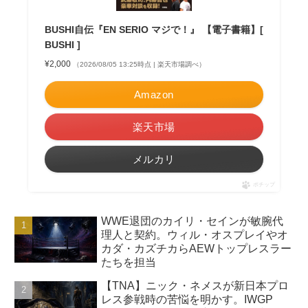
BUSHI自伝『EN SERIO マジで！』 【電子書籍】[
BUSHI ]
¥2,000
（2026/08/05 13:25時点 | 楽天市場調べ）
Amazon
楽天市場
メルカリ
ポチップ
WWE退団のカイリ・セインが敏腕代
理人と契約。ウィル・オスプレイやオ
カダ・カズチカらAEWトップレスラー
たちを担当
【TNA】ニック・ネメスが新日本プロ
レス参戦時の苦悩を明かす。IWGP