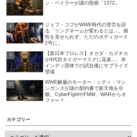
ン・ベイラーが謎の投稿「1372」
ジェフ・コブがWWE時代の苦労を語
る「リングネームが変わるとは…。個
性を見せられず、ただのボディガード
2号に」
【新日本プロレス】オカダ・カズチカ
が4代目タイガーマスクに花束…。米
インディ団体での試合後にサプライズ
登場
WWE解雇のモーター・シティ・マシ
ンガンズが謎の契約書で新天地を示
唆。CyberFightやFMW、WARからオ
ファー？
カテゴリー