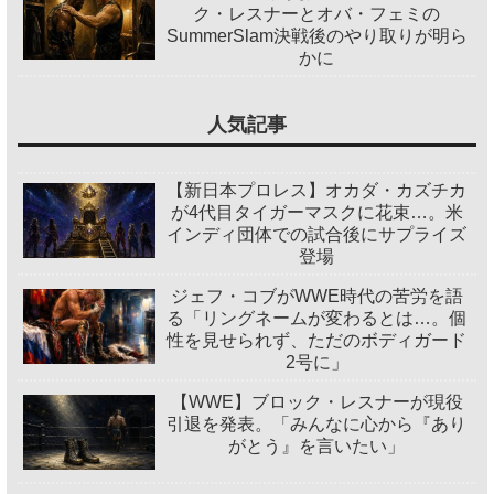
ク・レスナーとオバ・フェミの
SummerSlam決戦後のやり取りが明ら
かに
人気記事
【新日本プロレス】オカダ・カズチカ
が4代目タイガーマスクに花束…。米
インディ団体での試合後にサプライズ
登場
ジェフ・コブがWWE時代の苦労を語
る「リングネームが変わるとは…。個
性を見せられず、ただのボディガード
2号に」
【WWE】ブロック・レスナーが現役
引退を発表。「みんなに心から『あり
がとう』を言いたい」