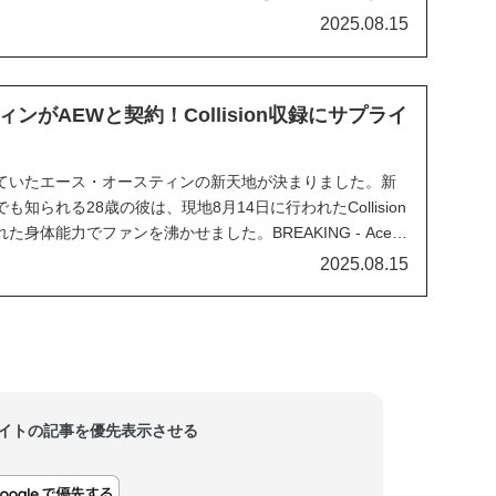
む人生を歩みながらプロレスラーも続けられる…。多くの女
2025.08.15
、大きな励みになっているはずです。そして、それ...
ンがAEWと契約！Collision収録にサプライ
していたエース・オースティンの新天地が決まりました。新
知られる28歳の彼は、現地8月14日に行われたCollision
身体能力でファンを沸かせました。BREAKING - Ace
!pic.twitter.com/5CVOfY76mb— Wrestl...
2025.08.15
当サイトの記事を優先表示させる