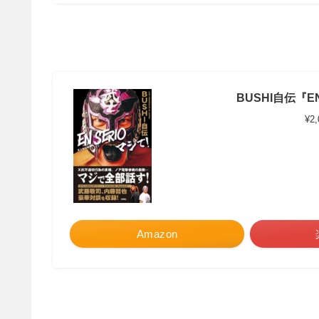
BUSHI自伝『EN
¥2
Amazon