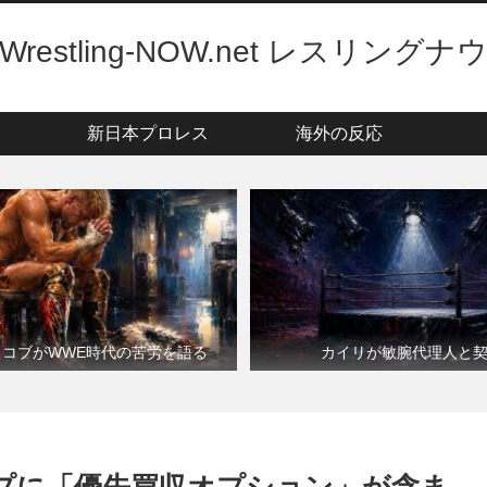
Wrestling-NOW.net レスリングナ
新日本プロレス
海外の反応
・コブがWWE時代の苦労を語る
カイリが敏腕代理人と