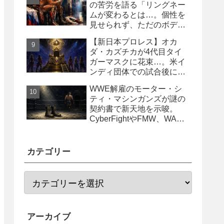
の苦労を語る「リングネー
ムが変わるとは…。個性を
見せられず、ただのボディ
ガード2号に」
【新日本プロレス】オカ
ダ・カズチカが4代目タイ
ガーマスクに花束…。米イ
ンディ団体での試合後にサ
プライズ登場
WWE解雇のモーター・シ
ティ・マシンガンズが謎の
契約書で新天地を示唆。
CyberFightやFMW、WAR
からオファー？
カテゴリー
アーカイブ