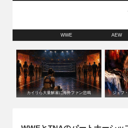
WWE
AEW
カイリら大量解雇に海外ファン悲鳴
ジェフ