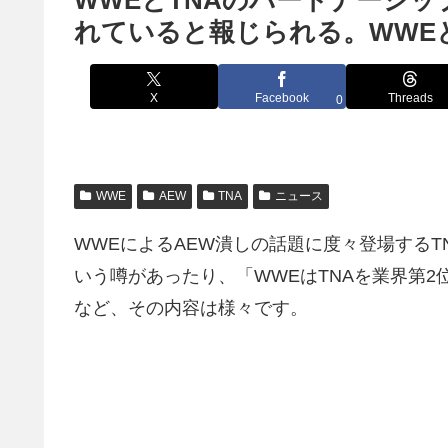
WWEとTNAのパートナーシ
れていると報じられる。WWE
X
Facebook
Threads
0
WWE
AEW
TNA
ニュース
WWEによるAEW潰しの話題に度々登場するTNA
いう噂があったり、「WWEはTNAを業界第2
など、その内容は様々です。