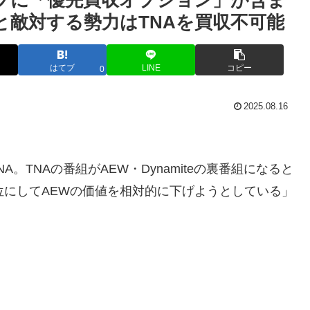
ップに「優先買収オプション」が含ま
と敵対する勢力はTNAを買収不可能
はてブ
LINE
コピー
0
2025.08.16
。TNAの番組がAEW・Dynamiteの裏番組になると
位にしてAEWの価値を相対的に下げようとしている」