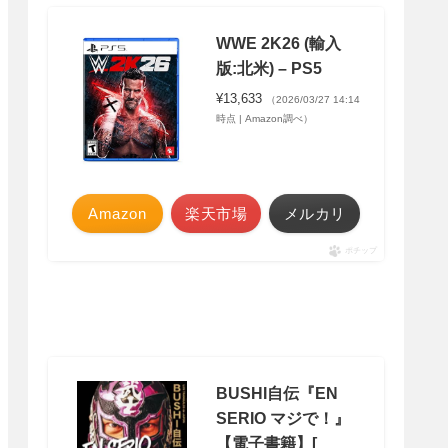
WWE 2K26 (輸入
版:北米) – PS5
¥13,633
（2026/03/27 14:14
時点 | Amazon調べ）
Amazon
楽天市場
メルカリ
ポチップ
BUSHI自伝『EN
SERIO マジで！』
【電子書籍】[