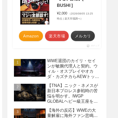
BUSHI ]
¥2,000
（2026/08/05 13:25
時点 | 楽天市場調べ）
Amazon
楽天市場
メルカリ
ポチップ
WWE退団のカイリ・セイ
ンが敏腕代理人と契約。ウ
ィル・オスプレイやオカ
ダ・カズチカらAEWトップ
レスラーたちを担当
【TNA】ニック・ネメスが
新日本プロレス参戦時の苦
悩を明かす。IWGP
GLOBALヘビー級王座を
TNAで防衛するプランが頓
【海外の反応】WWEの大
挫
量解雇に海外ファン悲鳴…