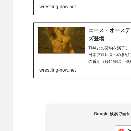
WWEでは、自分が望
wrestling-now.net
子レスラーたちにとって
エース・オースティ
ズ登場
TNAとの契約を満了
日本プロレスへの参戦でも
の番組収録に登場。優れた
Austin has joined AEW
wrestling-now.net
Google 検索で