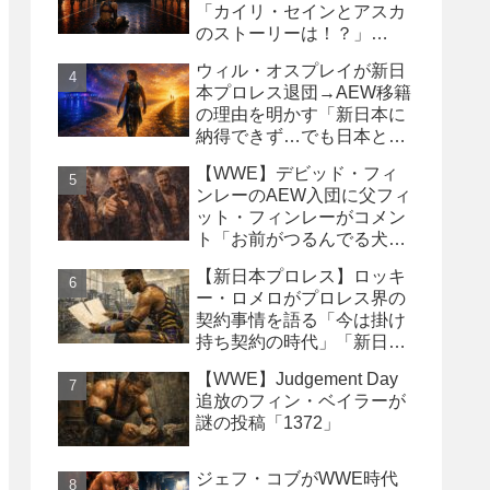
「カイリ・セインとアスカ
のストーリーは！？」
「Wyatt Sicksはブッキング
ウィル・オスプレイが新日
の犠牲になった」
本プロレス退団→AEW移籍
の理由を明かす「新日本に
納得できず…でも日本との
縁は切りたくなかった」
【WWE】デビッド・フィ
ンレーのAEW入団に父フィ
ット・フィンレーがコメン
ト「お前がつるんでる犬連
中なんて処分しちまえ！」
【新日本プロレス】ロッキ
ー・ロメロがプロレス界の
契約事情を語る「今は掛け
持ち契約の時代」「新日本
は複数年契約に積極的にな
【WWE】Judgement Day
るべき」
追放のフィン・ベイラーが
謎の投稿「1372」
ジェフ・コブがWWE時代