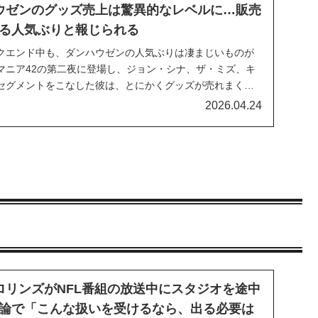
ウゼンのグッズ売上は驚異的なレベルに…販売
る人気ぶりと報じられる
クエンド中も、ダンハウゼンの人気ぶりは凄まじいものが
マニア42の第二夜に登場し、ジョン・シナ、ザ・ミズ、キ
セグメントをこなした彼は、とにかくグッズが売れまくっ
います。AEWから移籍してきたばかりですが、そのユニー
2026.04.24
バースの心をガッチリ掴んでいるようです。Wre...
ロリンズがNFL番組の放送中にスタジオを途中
論で「こんな扱いを受けるなら、出る必要は