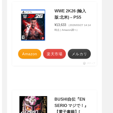
WWE 2K26 (輸入
版:北米) – PS5
¥13,633
（2026/03/27 14:14
時点 | Amazon調べ）
Amazon
楽天市場
メルカリ
ポチップ
BUSHI自伝『EN
SERIO マジで！』
【電子書籍】[