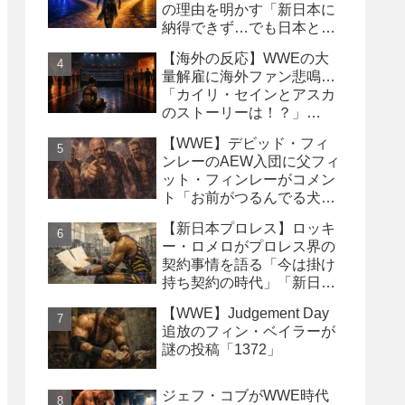
の理由を明かす「新日本に
納得できず…でも日本との
縁は切りたくなかった」
【海外の反応】WWEの大
量解雇に海外ファン悲鳴…
「カイリ・セインとアスカ
のストーリーは！？」
「Wyatt Sicksはブッキング
【WWE】デビッド・フィ
の犠牲になった」
ンレーのAEW入団に父フィ
ット・フィンレーがコメン
ト「お前がつるんでる犬連
中なんて処分しちまえ！」
【新日本プロレス】ロッキ
ー・ロメロがプロレス界の
契約事情を語る「今は掛け
持ち契約の時代」「新日本
は複数年契約に積極的にな
【WWE】Judgement Day
るべき」
追放のフィン・ベイラーが
謎の投稿「1372」
ジェフ・コブがWWE時代