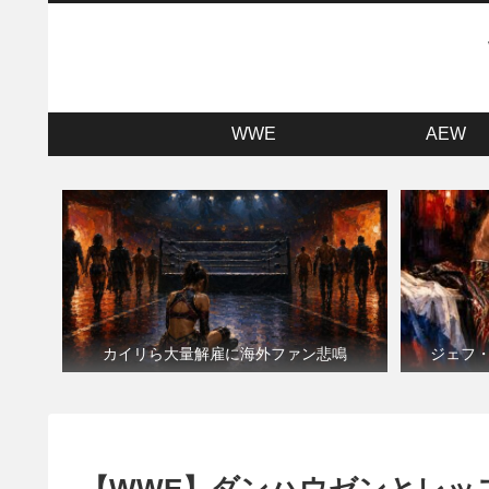
WWE
AEW
カイリら大量解雇に海外ファン悲鳴
ジェフ