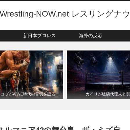
Wrestling-NOW.net レスリングナ
新日本プロレス
海外の反応
・コブがWWE時代の苦労を語る
カイリが敏腕代理人と