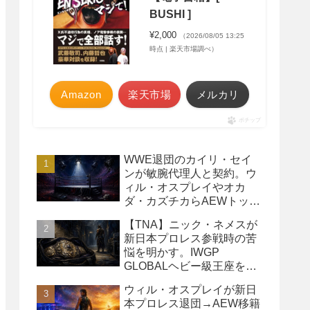
BUSHI ]
¥2,000
（2026/08/05 13:25
時点 | 楽天市場調べ）
Amazon
楽天市場
メルカリ
ポチップ
WWE退団のカイリ・セイ
ンが敏腕代理人と契約。ウ
ィル・オスプレイやオカ
ダ・カズチカらAEWトップ
レスラーたちを担当
【TNA】ニック・ネメスが
新日本プロレス参戦時の苦
悩を明かす。IWGP
GLOBALヘビー級王座を
TNAで防衛するプランが頓
ウィル・オスプレイが新日
挫
本プロレス退団→AEW移籍