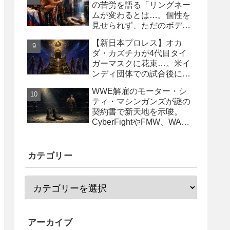
の苦労を語る「リングネー
ムが変わるとは…。個性を
見せられず、ただのボディ
ガード2号に」
【新日本プロレス】オカ
ダ・カズチカが4代目タイ
ガーマスクに花束…。米イ
ンディ団体での試合後にサ
プライズ登場
WWE解雇のモーター・シ
ティ・マシンガンズが謎の
契約書で新天地を示唆。
CyberFightやFMW、WAR
からオファー？
カテゴリー
アーカイブ