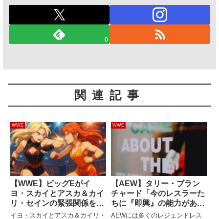
0
関連記事
WWE
WWE
【WWE】ビッグEがイ
【AEW】タリー・ブラン
ヨ・スカイとアスカ＆カイ
チャード「今のレスラーた
リ・セインの緊張関係を語
ちに『即興』の能力がある
る「誰か一人が脚光を浴び
かどうか、俺にはわからな
イヨ・スカイとアスカ＆カイリ・
AEWには多くのレジェンドレス