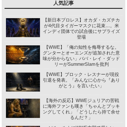
人気記事
【新日本プロレス】オカダ・カズチカ
が4代目タイガーマスクに花束…。米
インディ団体での試合後にサプライズ
登場
【WWE】「俺の知性を侮辱するな。
グンターとオーエンズが追加された意
味が分からない」ババ・レイ・ダッド
リーがSummerSlamを批判
【WWE】ブロック・レスナーが現役
引退を発表。「みんなに心から『あり
がとう』を言いたい」
【海外の反応】WWEジュリアの苦戦
に海外ファンも嘆き「ちゃんとブッキ
ングしてくれ」「どうしたら持て余せ
るんだ？」