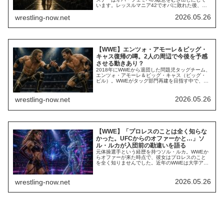
います。レッスルマニア42でオバに敗れた後、レ
スナーはリングブーツとグローブを脱いで引退を
2026.05.26
wrestling-now.net
示唆。しかし、先日サプライズ復帰しオバを襲撃
しました。RAW最新回では、「引退も考えた」と
いう彼がなぜ復帰を決意したのか、オバについて
どう思っているのかを語る映像...
【WWE】エンツォ・アモーレ＆ビッグ・
キャス復帰の噂。2人の周辺で今後を予感
させる動きあり？
2018年にWWEから退団した問題児タッグチーム、
エンツォ・アモーレ＆ビッグ・キャス（ビッグ・
ビル）。WWEがタッグ部門再建を目指す中で、重
要な役割を果たすかもしれません。WWE在籍時に
いくつもの問題を起こした2人。退団後も多くのス
キャンダルが取り沙汰されましたが、キャスはイ
2026.05.26
wrestling-now.net
ンパクト・レスリング（現TNA）やAEWで結果を
残し、エンツォもインディシーンでの活...
【WWE】「プロレスのことは全く知らな
かった。UFCからのオファーかと…」ソ
ル・ルカが入団前の勘違いを語る
元体操選手という経歴を持つソル・ルカ。WWEか
らオファーが来た時点で、彼女はプロレスのこと
を全く知りませんでした。近年のWWEは大学アス
リート出身者のスカウティングに力を入れてお
り、彼女はそれを象徴する1人です。しかし、女子
部門を代表するスターへ飛躍することに期待がか
2026.05.26
wrestling-now.net
かる彼女にとって、WWEは未知の世界でした。最
新のインタビューで、彼女はSNS経由でWWEか...