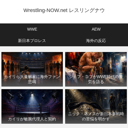
Wrestling-NOW.net レスリングナウ
WWE
AEW
新日本プロレス
海外の反応
カイリら大量解雇に海外ファン
ジェフ・コブがWWE時代の苦
悲鳴
労を語る
ニック・ネメスが新日本参戦時
カイリが敏腕代理人と契約
の苦悩を明かす