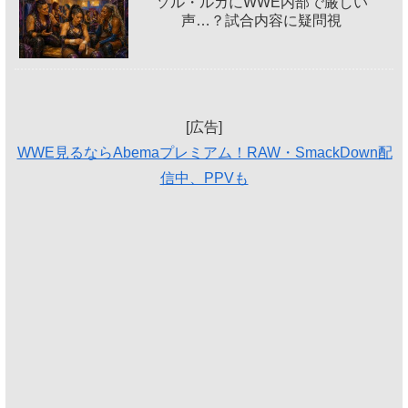
ソル・ルカにWWE内部で厳しい
声…？試合内容に疑問視
[広告]
WWE見るならAbemaプレミアム！RAW・SmackDown配
信中、PPVも