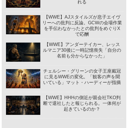
れる
【WWE】AJスタイルズが息子エイヴ
リーへの批判に反論。GCWの会場作業
を手伝わなかったとの批判をめぐりX
で応酬
【WWE】アンダーテイカー、レッス
ルマニア30後に一時記憶喪失「自分の
名前も分からなかった」
チェルシー・グリーンの女子王座戴冠
に見るWWEの変化。「観客の声を聞
いている」マット・ハーディーが指摘
【WWE】HHHの側近が親会社TKO判
断で退社したと報じられる。一体何が
起きているのか？