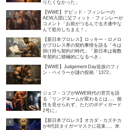
りたくなかった」
【WWE】デビッド・フィンレーの
AEW入団に父フィット・フィンレーが
コメント「お前がつるんでる犬連中な
んて処分しちまえ！」
【新日本プロレス】ロッキー・ロメロ
がプロレス界の契約事情を語る「今は
掛け持ち契約の時代」「新日本は複数
年契約に積極的になるべき」
【WWE】Judgement Day追放のフィ
ン・ベイラーが謎の投稿「1372」
ジェフ・コブがWWE時代の苦労を語
る「リングネームが変わるとは…。個
性を見せられず、ただのボディガード
2号に」
【新日本プロレス】オカダ・カズチカ
が4代目タイガーマスクに花束…。米