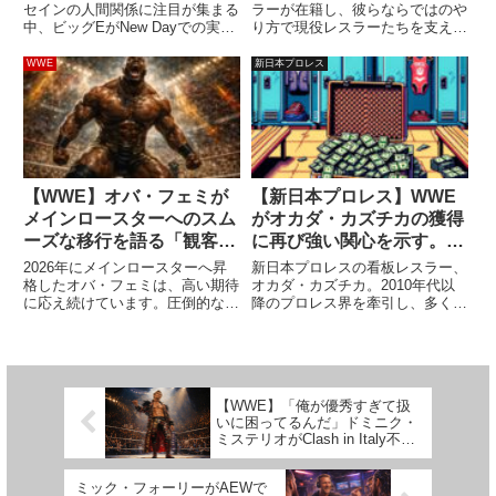
ると、どうすればいいか分
い」
セインの人間関係に注目が集まる
ラーが在籍し、彼らならではのや
中、ビッグEがNew Dayでの実体
り方で現役レスラーたちを支えて
からなくなる」
験を踏まえて状況を分析しまし
います。2019年にAEWへ入団し
た。イヨとアスカがWWE女子世
たフォー・ホースメンのオリジナ
WWE
新日本プロレス
界王座や方針について激しく衝突
ルメンバー、タリー・ブランチャ
する様子は、ここ最近のWWEに
ードは、ショーン・スピアーズや
おける注目トピックの一つで...
MJF率いるThe Pin...
【WWE】オバ・フェミが
【新日本プロレス】WWE
メインロースターへのスム
がオカダ・カズチカの獲得
ーズな移行を語る「観客が
に再び強い関心を示す。中
後押ししてくれる。俺の魅
邑真輔の扱いが彼へのアピ
2026年にメインロースターへ昇
新日本プロレスの看板レスラー、
力をわかってるんだ」
ールになる？
格したオバ・フェミは、高い期待
オカダ・カズチカ。2010年代以
に応え続けています。圧倒的なパ
降のプロレス界を牽引し、多くの
ワーを誇る彼には、「次世代のブ
名勝負を演じてきた彼のキャリア
ロック・レスナー」と称されるほ
は決して真似できるものではな
どの期待がかかっています。今の
く、プロレスがこの世にある限
ところ、彼はしっかりと結果を残
り、彼の功績は語り継がれていく
し、レッスルマニア42でレス...
でしょう。プロレス界最大手の団
【WWE】「俺が優秀すぎて扱
体...
いに困ってるんだ」ドミニク・
ミステリオがClash in Italy不参
加への不満を語る
ミック・フォーリーがAEWで