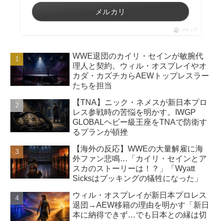
メルカリ
ポチップ
WWE退団のカイリ・セインが敏腕代
理人と契約。ウィル・オスプレイやオ
カダ・カズチカらAEWトップレスラー
たちを担当
【TNA】ニック・ネメスが新日本プロ
レス参戦時の苦悩を明かす。IWGP
GLOBALヘビー級王座をTNAで防衛す
るプランが頓挫
【海外の反応】WWEの大量解雇に海
外ファン悲鳴…「カイリ・セインとア
スカのストーリーは！？」「Wyatt
Sicksはブッキングの犠牲になった」
ウィル・オスプレイが新日本プロレス
退団→AEW移籍の理由を明かす「新日
本に納得できず…でも日本との縁は切