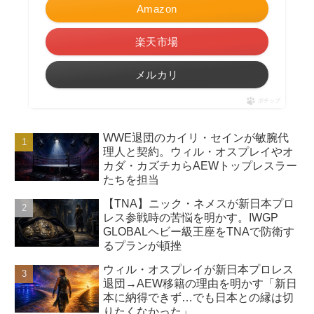
Amazon
楽天市場
メルカリ
ポチップ
WWE退団のカイリ・セインが敏腕代
理人と契約。ウィル・オスプレイやオ
カダ・カズチカらAEWトップレスラー
たちを担当
【TNA】ニック・ネメスが新日本プロ
レス参戦時の苦悩を明かす。IWGP
GLOBALヘビー級王座をTNAで防衛す
るプランが頓挫
ウィル・オスプレイが新日本プロレス
退団→AEW移籍の理由を明かす「新日
本に納得できず…でも日本との縁は切
りたくなかった」