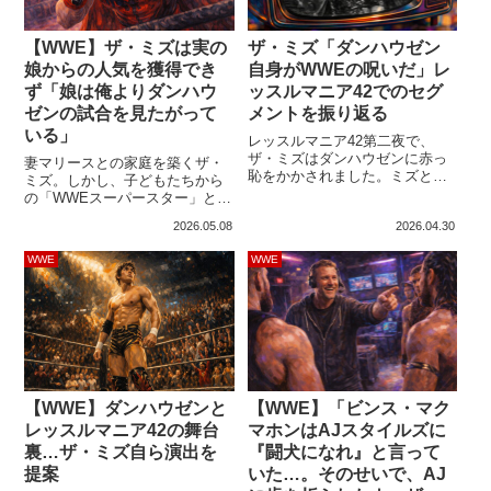
【WWE】ザ・ミズは実の
ザ・ミズ「ダンハウゼン
娘からの人気を獲得でき
自身がWWEの呪いだ」レ
ず「娘は俺よりダンハウ
ッスルマニア42でのセグ
ゼンの試合を見たがって
メントを振り返る
いる」
レッスルマニア42第二夜で、
ザ・ミズはダンハウゼンに赤っ
妻マリースとの家庭を築くザ・
恥をかかされました。ミズとキ
ミズ。しかし、子どもたちから
ット・ウィルソンは、観客動員
の「WWEスーパースター」とし
数を発表するためにリングへ上
ての評価は、彼が望んでいるよ
2026.05.08
2026.04.30
がったジョン・シナとのセグメ
うなものではないようで…。夫
ントに登場。そこに「リトルハ
婦には2人の娘がおり、SNSなど
WWE
WWE
ウゼン（ミゼットプロレス団体
で幸せな家族の姿を公開してい
のレスラーたち）」を従えた段
ます。しかし、娘は父と争うダ
ハウゼンが現れ、ミズにローブ
ンハウゼンの大ファン。最新の
ローとファイブ・ナックル・シ
インタビューで、ミズはダンハ
ャッフルを決めKOしました。そ
ウゼンへの恨み節をぶちまけま
して、リトルハウゼンた...
した。ダンハウゼン、お前は俺
が娘に買ってやった...
【WWE】ダンハウゼンと
【WWE】「ビンス・マク
レッスルマニア42の舞台
マホンはAJスタイルズに
裏…ザ・ミズ自ら演出を
『闘犬になれ』と言って
提案
いた…。そのせいで、AJ