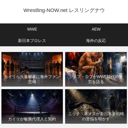
Wrestling-NOW.net レスリングナウ
WWE
AEW
新日本プロレス
海外の反応
カイリら大量解雇に海外ファン
ジェフ・コブがWWE時代の苦
悲鳴
労を語る
ニック・ネメスが新日本参戦時
カイリが敏腕代理人と契約
の苦悩を明かす