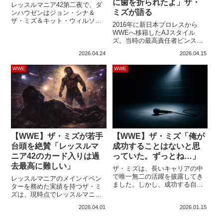
に歯を折られたよ」ザ・
レッスルマニア42第二夜で、ダ
ミズが語る
ンハウゼンはジョン・シナ＆
ザ・ミズ＆キット・ウィルソン
2016年に新日本プロレスから
とのセグメントに登場しまし
WWEへ移籍したAJスタイル
た。ミゼットプロレス団体で活
ズ。当時の最高責任者ビンス・
躍するレスラーたちと共に登場
マクマホンからの評価は、最初
した彼は、ミズやウィルソンと
2026.04.24
2026.04.15
から高かったわけではありませ
コミカルな時間を作り出し、フ
ん。WWEのライバル団体TNAの
ァンを沸かせました。ダンハウ
WWE
WWE
トップレスラーとして大活躍し
ゼンの攻撃後にミゼットレスラ
ていたAJですが、彼曰く「ビン
ーたちがザ・ミズをリングから
スは俺のことをよく知らなかっ
運び出すというシーンが印象に
た」ようで、評価を勝ち取るま
残っているWWEユニバース...
でにはそれなりの苦労がありま
した。その過程で、彼は仲間た
ちに大ダメージを...
【WWE】ザ・ミズが若手
【WWE】ザ・ミズ「俺が
台頭を絶賛「レッスルマ
成功することはないと思
ニア42のカード入りは過
っていた。ずっとね…」
去最高に難しい」
ザ・ミズは、長いキャリアの中
で唯一無二の活躍を披露してき
レッスルマニアのメインイベン
ました。しかし、成功する自信
ターを務めた実績を持つザ・ミ
があったわけではありません。
ズは、現時点でレッスルマニア
プロレスラーになる前にリアリ
42のカードが決まっていませ
2026.04.01
2026.01.15
ティ番組に出演していた…とい
ん。彼自身、全力でチャンスを
う経歴を持つ彼は、WWEとの契
掴もうとしていますが、現実は