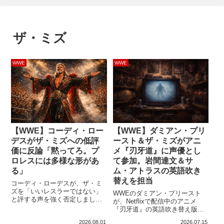
ザ・ミズ
WWE
WWE
【WWE】コーディ・ロー
【WWE】ダミアン・プリ
デスがザ・ミズへの低評
ースト＆ザ・ミズがアニ
価に反論「黙ってろ。プ
メ『刃牙道』に声優とし
ロレスには多様な形があ
て参加。岩間達文＆サ
る」
ム・アトラスの英語吹き
替えを担当
コーディ・ローデスが、ザ・ミ
ズを「いいレスラーではない」
WWEのダミアン・プリースト
と評する声を強く否定しまし
が、Netflixで配信中のアニメ
た。プロレスには多様な形があ
『刃牙道』の英語吹き替え版で
り、ミズはそれを実際に成立さ
声優を務めていることを、自身
2026.08.01
2026.07.15
せてきた選手だと擁護していま