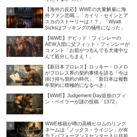
【海外の反応】WWEの大量解雇に海
外ファン悲鳴…「カイリ・セインとア
スカのストーリーは！？」「Wyatt
Sicksはブッキングの犠牲になった」
【WWE】デビッド・フィンレーの
AEW入団に父フィット・フィンレーが
コメント「お前がつるんでる犬連中な
んて処分しちまえ！」
【新日本プロレス】ロッキー・ロメロ
がプロレス界の契約事情を語る「今は
掛け持ち契約の時代」「新日本は複数
年契約に積極的になるべき」
【WWE】Judgement Day追放のフィ
ン・ベイラーが謎の投稿「1372」
WWE移籍が噂の高橋ヒロムのリング
ネームは「ノックス・ライジン」が有
力？パフォーマンスセンター入り目前