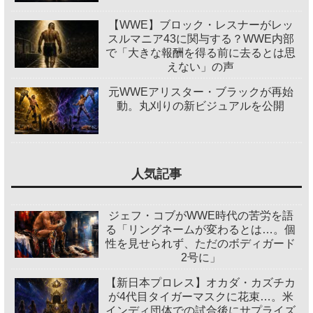
【WWE】ブロック・レスナーがレッ
スルマニア43に関与する？WWE内部
で「大きな報酬を得る前に去るとは思
えない」の声
元WWEアリスター・ブラックが再始
動。丸刈りの新ビジュアルを公開
人気記事
ジェフ・コブがWWE時代の苦労を語
る「リングネームが変わるとは…。個
性を見せられず、ただのボディガード
2号に」
【新日本プロレス】オカダ・カズチカ
が4代目タイガーマスクに花束…。米
インディ団体での試合後にサプライズ