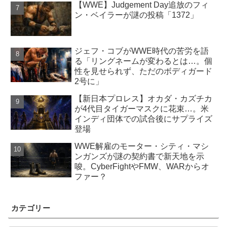
【WWE】Judgement Day追放のフィ
ン・ベイラーが謎の投稿「1372」
ジェフ・コブがWWE時代の苦労を語
る「リングネームが変わるとは…。個
性を見せられず、ただのボディガード
2号に」
【新日本プロレス】オカダ・カズチカ
が4代目タイガーマスクに花束…。米
インディ団体での試合後にサプライズ
登場
WWE解雇のモーター・シティ・マシ
ンガンズが謎の契約書で新天地を示
唆。CyberFightやFMW、WARからオ
ファー？
カテゴリー