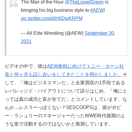
The Man of the Hour
@TheLionelGreen
is
bringing his big business style to
#AEW
!
pic.twitter.com/i6H0DwKRPM
— All Elite Wrestling (@AEW)
September 30,
2021
ビデオの中で、彼は
AEW参戦に向けてトニー・カーン社
長と何ヶ月も話し合いをしてきたことを明かしました。
そ
して、「俺はビジネスマンだ」と企業買収の1手段である
レバレッジド・バイアウトについて語りはじめ、「俺にと
っては真の成功と富が全てだ」とコメントしています。な
んか…レスラーっぽくない？SESCOOPSは、彼がボビ
ー・ラシュリーのマネージャーだったWWE時代後期のよ
うな形で活動するのではないかと推測しています。