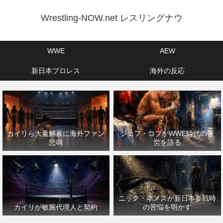
Wrestling-NOW.net レスリングナウ
WWE
AEW
新日本プロレス
海外の反応
カイリら大量解雇に海外ファン
ジェフ・コブがWWE時代の苦
悲鳴
労を語る
ニック・ネメスが新日本参戦時
カイリが敏腕代理人と契約
の苦悩を明かす