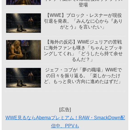
登場
【WWE】ブロック・レスナーが現役
引退を発表。「みんなに心から『あり
がとう』を言いたい」
【海外の反応】WWEジュリアの苦戦
に海外ファンも嘆き「ちゃんとブッキ
ングしてくれ」「どうしたら持て余せ
るんだ？」
ジェフ・コブが「夢の職場」WWEで
の日々を振り返る。「楽しかったけ
ど、もっと良い方向に進めたはずだ」
[広告]
WWE見るならAbemaプレミアム！RAW・SmackDown配
信中、PPVも