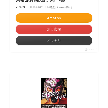
WWE 2K26 (輸入版:北米) – PS5
¥13,633
（2026/03/27 14:14時点 | Amazon調べ）
Amazon
楽天市場
メルカリ
ポチップ