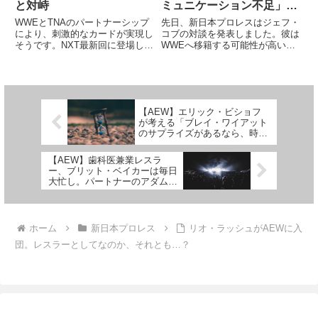
と対峙
ミュニケーション不足」が
あった？IWGPタッグ王座
WWEとTNAのパートナーシップ
先日、新日本プロレスはジェフ・
戴冠の狙い、WWEの思
により、刺激的なカードが実現し
コブの対談を発表しました。彼は
そうです。NXT最新回に登場した
WWEへ移籍する可能性が高いと
惑…何が起きているのか？
NXT王者オバ・フェミは、
されています。カラム・ニューマ
Vengeance Dayに登場した謎のグ
ンとのタッグでIWGPタッグ王座
ループについて語っていました
を獲得したばかりのタイミングで
が、そこにTNA Xディビジョン王
の退団となり、タイトルも返上す
者のムースが登場...
ることに。ちょっとドタバタし...
【AEW】エリック・ビショフ
が考える「ブレイ・ワイアット
のサプライズがあるなら、時期
を遅らせるべき理由」とは
【AEW】歯科医兼業レスラ
ー、ブリット・ベイカーは毎日
大忙し。パートナーのアダム・
コールが彼女のスケジュールを
語る
ホーム
新日本プロレス
リオ・ラッシュがAEWに入
団。レスラーとしてなのか、それとも…？