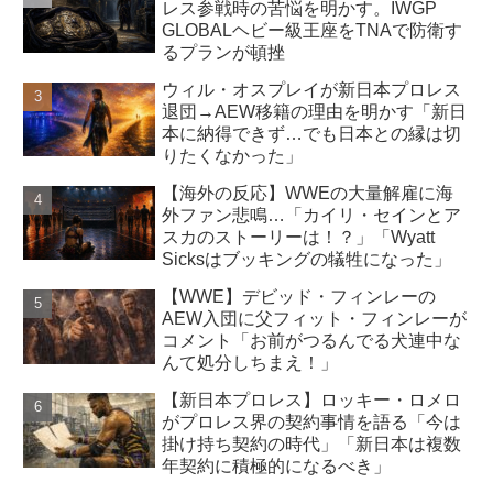
レス参戦時の苦悩を明かす。IWGP
GLOBALヘビー級王座をTNAで防衛す
るプランが頓挫
ウィル・オスプレイが新日本プロレス
退団→AEW移籍の理由を明かす「新日
本に納得できず…でも日本との縁は切
りたくなかった」
【海外の反応】WWEの大量解雇に海
外ファン悲鳴…「カイリ・セインとア
スカのストーリーは！？」「Wyatt
Sicksはブッキングの犠牲になった」
【WWE】デビッド・フィンレーの
AEW入団に父フィット・フィンレーが
コメント「お前がつるんでる犬連中な
んて処分しちまえ！」
【新日本プロレス】ロッキー・ロメロ
がプロレス界の契約事情を語る「今は
掛け持ち契約の時代」「新日本は複数
年契約に積極的になるべき」