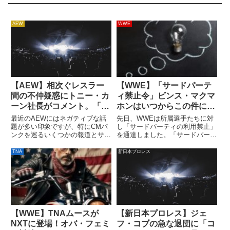
AEW
WWE
【AEW】相次ぐレスラー
【WWE】「サードパーテ
間の不仲疑惑にトニー・カ
ィ禁止令」ビンス・マクマ
ーン社長がコメント。「プ
ホンはいつからこの件につ
ロレスでは、全員と友だち
いて考えていたのか
最近のAEWにはネガティブな話
先日、WWEは所属選手たちに対
になる必要はない」
題が多い印象ですが、特にCMパ
し「サードパーティの利用禁止」
ンクを巡るいくつかの報道とサン
を通達しました。「サードパーテ
ダー・ロサのバックステージ・ヒ
ィ」にはTwitchやYoutube、
ートは心配です。5月の
Cameo.comが含まれていると考
TNA
新日本プロレス
PPV「Double or Nothing」へ向け
えられていましたが、リングネー
たハングマン・ペイジとのストー
ムではなく本名を使用し、会社に
リー構築でペイジと...
報告するという条...
【WWE】TNAムースが
【新日本プロレス】ジェ
NXTに登場！オバ・フェミ
フ・コブの急な退団に「コ