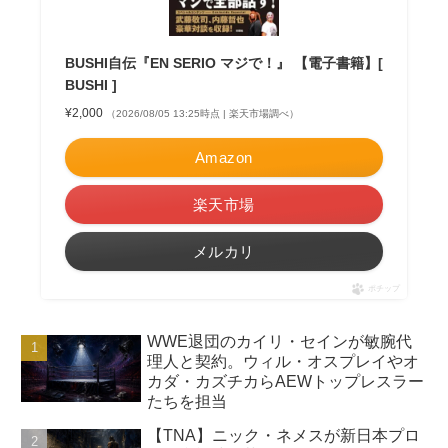
BUSHI自伝『EN SERIO マジで！』 【電子書籍】[
BUSHI ]
¥2,000
（2026/08/05 13:25時点 | 楽天市場調べ）
Amazon
楽天市場
メルカリ
ポチップ
WWE退団のカイリ・セインが敏腕代
理人と契約。ウィル・オスプレイやオ
カダ・カズチカらAEWトップレスラー
たちを担当
【TNA】ニック・ネメスが新日本プロ