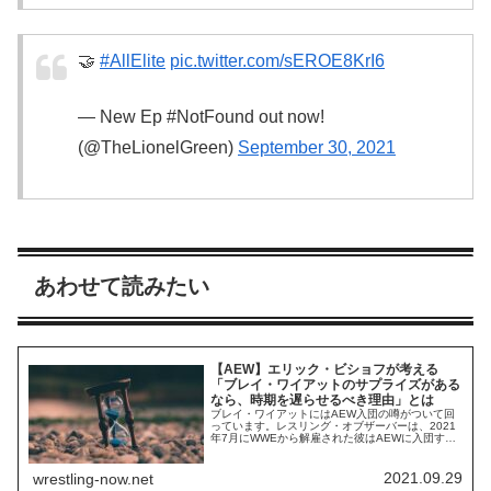
🤝
#AllElite
pic.twitter.com/sEROE8KrI6
— New Ep #NotFound out now!
(@TheLionelGreen)
September 30, 2021
あわせて読みたい
【AEW】エリック・ビショフが考える
「ブレイ・ワイアットのサプライズがある
なら、時期を遅らせるべき理由」とは
ブレイ・ワイアットにはAEW入団の噂がついて回
っています。レスリング・オブザーバーは、2021
年7月にWWEから解雇された彼はAEWに入団する
可能性が高いと報じていました。また、インパク
ト・レスリングも彼の獲得に強い関心を示してい
るとされています。報道によれば、ワイアットは
2021.09.29
wrestling-now.net
現地9月29日放送のDynamiteロチェスター大会に