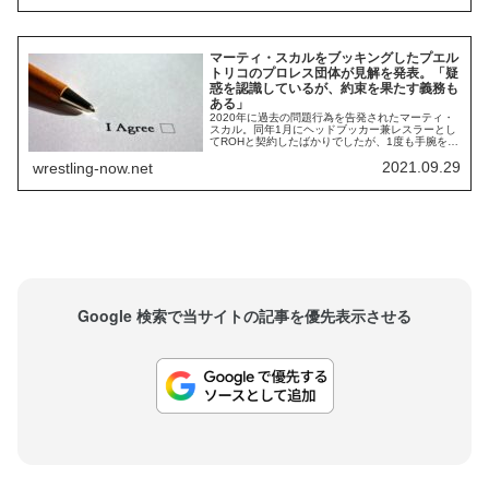
参加する可能性があるそうです。ロ...
マーティ・スカルをブッキングしたプエル
トリコのプロレス団体が見解を発表。「疑
惑を認識しているが、約束を果たす義務も
ある」
2020年に過去の問題行為を告発されたマーティ・
スカル。同年1月にヘッドブッカー兼レスラーとし
てROHと契約したばかりでしたが、1度も手腕を振
るうことなく団体から解雇されました。2021年3
2021.09.29
wrestling-now.net
月にはNJPW STRONGの収録に参加したものの、
現場から反発の声が上がったことも報じられてい
ます。スカルが活動停止に追い込まれたのは、
2015年に当時16歳の酔っ払っ...
Google 検索で当サイトの記事を優先表示させる