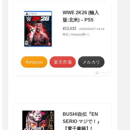
WWE 2K26 (輸入
版:北米) – PS5
¥13,633
（2026/03/27 14:14
時点 | Amazon調べ）
Amazon
楽天市場
メルカリ
ポチップ
BUSHI自伝『EN
SERIO マジで！』
【電子書籍】[