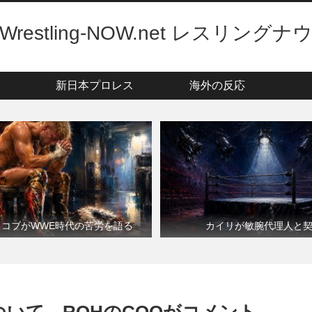
Wrestling-NOW.net レスリングナ
新日本プロレス
海外の反応
・コブがWWE時代の苦労を語る
カイリが敏腕代理人と