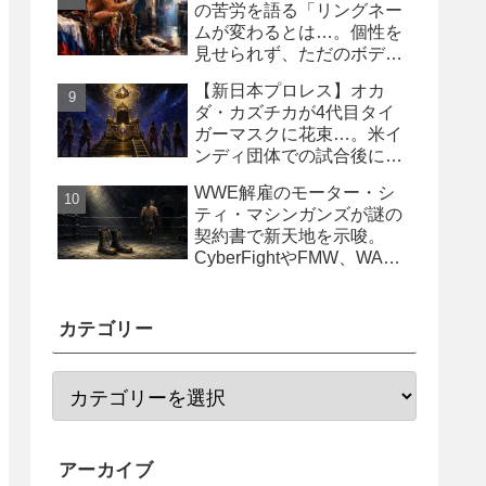
の苦労を語る「リングネー
ムが変わるとは…。個性を
見せられず、ただのボディ
ガード2号に」
【新日本プロレス】オカ
ダ・カズチカが4代目タイ
ガーマスクに花束…。米イ
ンディ団体での試合後にサ
プライズ登場
WWE解雇のモーター・シ
ティ・マシンガンズが謎の
契約書で新天地を示唆。
CyberFightやFMW、WAR
からオファー？
カテゴリー
アーカイブ