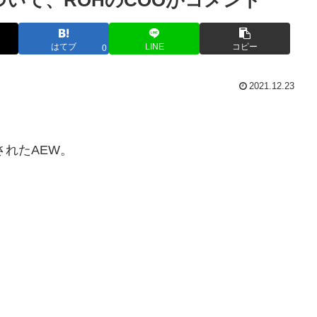
ついて、ROHのCOOがコメント
はてブ
LINE
コピー
0
2021.12.23
されたAEW。