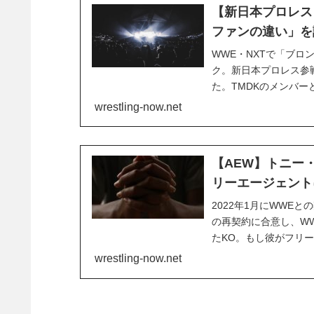
【新日本プロレス
ファンの違い」を
WWE・NXTで「ブ
ク。新日本プロレス参戦
た。TMDKのメンバー
出場したジョナ。日本の
wrestling-now.net
「Busted Open Ra
【AEW】トニー
リーエージェント
2022年1月にWWE
の再契約に合意し、W
たKO。もし彼がフリ
が多く、実際にそうなっ
wrestling-now.net
中で、AEW社長のトニ