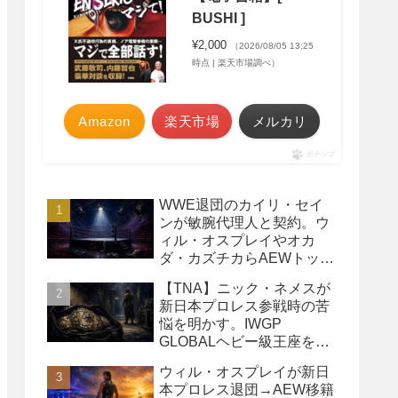
BUSHI ]
¥2,000
（2026/08/05 13:25
時点 | 楽天市場調べ）
Amazon
楽天市場
メルカリ
ポチップ
WWE退団のカイリ・セイ
ンが敏腕代理人と契約。ウ
ィル・オスプレイやオカ
ダ・カズチカらAEWトップ
レスラーたちを担当
【TNA】ニック・ネメスが
新日本プロレス参戦時の苦
悩を明かす。IWGP
GLOBALヘビー級王座を
TNAで防衛するプランが頓
ウィル・オスプレイが新日
挫
本プロレス退団→AEW移籍