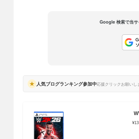
Google 検索で
★
人気ブログランキング参加中
応援クリックお願いし
W
¥13