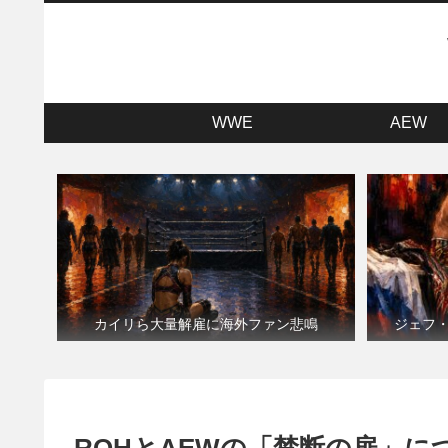
WWE
AEW
カイリら大量解雇に海外ファン悲鳴
ジェフ