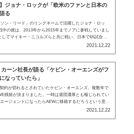
】ジョナ・ロックが「欧米のファンと日本の
語る
ロンソン・リード」のリングネームで活躍したジョナ・ロッ
中の彼は、2013年から2015年までノアに参戦していまし
としてマイキー・ニコルズらと共に戦い、日本で65試合に
ファンのこともよく知っている彼は、Podcast番組
2021.12.22
dio」にゲスト出演した際...
・カーン社長が語る「ケビン・オーエンズがフ
になっていたら」
との契約が切れるとされていたケビン・オーエンズ。複数年で
WE残留が決まりました。一時は退団濃厚とも報じられてい
ーエージェントになったらAEWに移籍するだろうという意見
た可能性は高いでしょう。CBS Sportsのインタビューの
2021.12.22
ー・カーンは、KOがフリーエ...