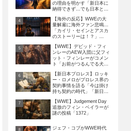
の理由を明かす「新日本に
納得できず…でも日本との
縁は切りたくなかった」
【海外の反応】WWEの大
量解雇に海外ファン悲鳴…
「カイリ・セインとアスカ
のストーリーは！？」
「Wyatt Sicksはブッキング
【WWE】デビッド・フィ
の犠牲になった」
ンレーのAEW入団に父フィ
ット・フィンレーがコメン
ト「お前がつるんでる犬連
中なんて処分しちまえ！」
【新日本プロレス】ロッキ
ー・ロメロがプロレス界の
契約事情を語る「今は掛け
持ち契約の時代」「新日本
は複数年契約に積極的にな
【WWE】Judgement Day
るべき」
追放のフィン・ベイラーが
謎の投稿「1372」
ジェフ・コブがWWE時代