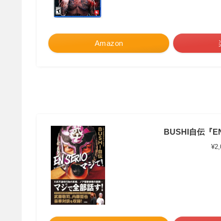
Amazon
BUSHI自伝『EN
¥2