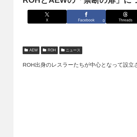
ROHとAEWの「禁断の扉」に
X
Facebook
Threads
0
AEW
ROH
ニュース
ROH出身のレスラーたちが中心となって設立