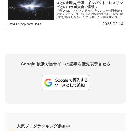
スとの対戦を示唆。インパクト・レスリン
グとのコラボ大会で実現？
「元 WWE」という共通点を持つレスラー同士がイ
ンディシーンで対戦するのは刺激的です。 WWE時
代には実現しなかったブッキングが実現する興奮
や、 WWE時代にはなかったテンションがそこには
2023.02.14
wrestling-now.net
あります。先日、インパクト・レスリングのミッ
キー・ジェームスが WWE時代の同僚メルセデス・
モネ（サーシャ・バンクス）との対戦を希望する
発言をしたことが話題になりました。そ...
Google 検索で当サイトの記事を優先表示させる
人気ブログランキング参加中