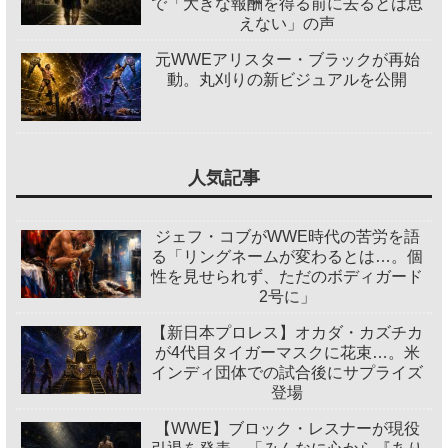
で「大きな報酬を得る前に去るとは思
えない」の声
元WWEアリスター・ブラックが再始
動。丸刈りの新ビジュアルを公開
人気記事
ジェフ・コブがWWE時代の苦労を語
る「リングネームが変わるとは…。個
性を見せられず、ただのボディガード
2号に」
【新日本プロレス】オカダ・カズチカ
が4代目タイガーマスクに花束…。米
インディ団体での試合後にサプライズ
登場
【WWE】ブロック・レスナーが現役