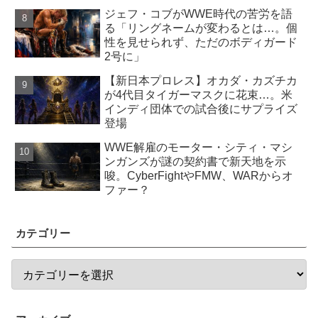
ジェフ・コブがWWE時代の苦労を語
る「リングネームが変わるとは…。個
性を見せられず、ただのボディガード
2号に」
【新日本プロレス】オカダ・カズチカ
が4代目タイガーマスクに花束…。米
インディ団体での試合後にサプライズ
登場
WWE解雇のモーター・シティ・マシ
ンガンズが謎の契約書で新天地を示
唆。CyberFightやFMW、WARからオ
ファー？
カテゴリー