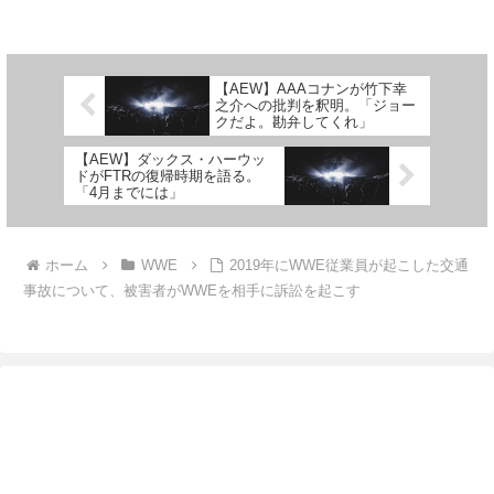
先がどこになるのかに注目が集ま
たペイジ。WWEでの現役復帰を
っています。先日はインパクト・
望んでいた彼女ですが、団体から
レスリングの副社長スコット・ダ
復帰の許可が下りることはなく、
モールと面会していたことが報じ
2022年7月に退団。そして9月、
られた彼ですが、Sports...
彼女は本名の「サラヤ」のリ...
【AEW】AAAコナンが竹下幸
之介への批判を釈明。「ジョー
クだよ。勘弁してくれ」
【AEW】ダックス・ハーウッ
ドがFTRの復帰時期を語る。
「4月までには」
ホーム
WWE
2019年にWWE従業員が起こした交通
事故について、被害者がWWEを相手に訴訟を起こす