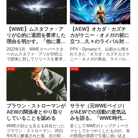
【WWE】ムスタファ・ア
【AEW】オカダ・カズチ
リが公的に退団を要求した
カがケニー・オメガの前に
理由を明かす。「他に選択
立つ…久々のライバル対決
肢がなかった」
を予感させる展開に
2022年1月、WWEスーパースタ
PPV・Dynastyで、以前から噂さ
【Dynasty】
ーのムスタファ・アリがSNS上
れてきた「オカダ・カズチカとケ
で団体に対してリリースを要求し
ニー・オメガの再会、ライバル関
ました。当時、彼はテレビ番組へ
係の復活」を予感させるシーンが
の出演から長く離れており、最高
ありました。この日、ケニーは保
WWE
WWE
責任者ビンス・マクマホンとの間
持するAEWインターナショナル
に確執があったとされています。
王座の防衛戦に出場。マイク・ベ
しかし、この要求は受け入れ...
イリー＆リコシェの挑戦...
ブラウン・ストローマンが
サラヤ（元WWEペイジ）
AEWの関係者とやり取り
がAEWでの活動の意気込
していることを認める
みを語る。「WWE時代も
大好きだけど、今も幸せ」
WWEの顔とも言える存在だった
若くしてWWEのトップディーヴ
ブラウン・ストローマン。2021
ァとしてかつやくしたものの、首
年6月に解雇された後、次の契約
の怪我が原因で引退に追い込まれ