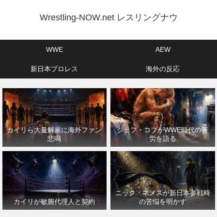
Wrestling-NOW.net レスリングナウ
WWE
AEW
新日本プロレス
海外の反応
カイリら大量解雇に海外ファン
ジェフ・コブがWWE時代の苦
悲鳴
労を語る
ニック・ネメスが新日本参戦時
カイリが敏腕代理人と契約
の苦悩を明かす