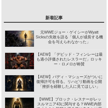
新着記事
元WWEジョー・ゲイシーがWyatt
Sicksの失敗を語る「個人が成長する機
会を与えられなかった」
【AEW】「デビッド・フィンレーは最
も過小評価されたレスラーだ」ロッキ
ー・ロメロが称賛
【AEW】バディ・マシューズがついに
復帰許可を得る。リハビリ動画を公開
「挫折を経験した人に見てほしい」
【WWE】ブロック・レスナーがレッ
スルマニア43に関与する？WWE内部