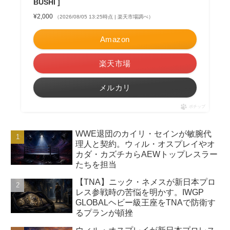
BUSHI ]
¥2,000
（2026/08/05 13:25時点 | 楽天市場調べ）
Amazon
楽天市場
メルカリ
ポチップ
WWE退団のカイリ・セインが敏腕代
理人と契約。ウィル・オスプレイやオ
カダ・カズチカらAEWトップレスラー
たちを担当
【TNA】ニック・ネメスが新日本プロ
レス参戦時の苦悩を明かす。IWGP
GLOBALヘビー級王座をTNAで防衛す
るプランが頓挫