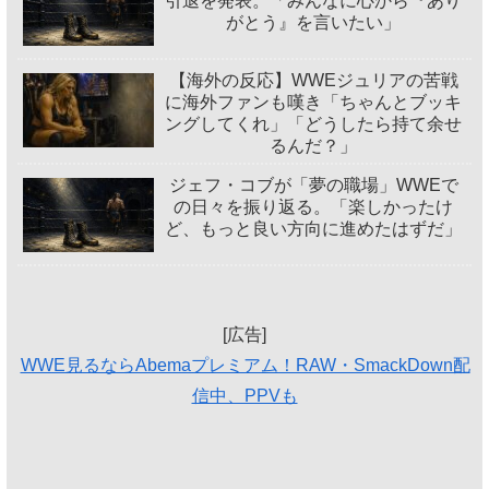
引退を発表。「みんなに心から『あり
がとう』を言いたい」
【海外の反応】WWEジュリアの苦戦
に海外ファンも嘆き「ちゃんとブッキ
ングしてくれ」「どうしたら持て余せ
るんだ？」
ジェフ・コブが「夢の職場」WWEで
の日々を振り返る。「楽しかったけ
ど、もっと良い方向に進めたはずだ」
[広告]
WWE見るならAbemaプレミアム！RAW・SmackDown配
信中、PPVも