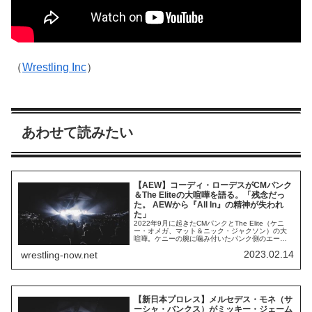
（
Wrestling Inc
）
あわせて読みたい
【AEW】コーディ・ローデスがCMパンク
＆The Eliteの大喧嘩を語る。「残念だっ
た。 AEWから『All In』の精神が失われ
た」
2022年9月に起きたCMパンクとThe Elite（ケニ
ー・オメガ、マット＆ニック・ジャクソン）の大
喧嘩。ケニーの腕に噛み付いたパンク側のエー
ス・スティールが退団し、パンク退団説が濃厚に
2023.02.14
wrestling-now.net
なり、当事者全員に出場停止処分が課されるとい
う後味の悪い出来事でした。副社長たちが巻き込
まれたこの騒動について、かつて AEWで副社長を
務めていたコーディ・ローデスが最新の...
【新日本プロレス】メルセデス・モネ（サ
ーシャ・バンクス）がミッキー・ジェーム