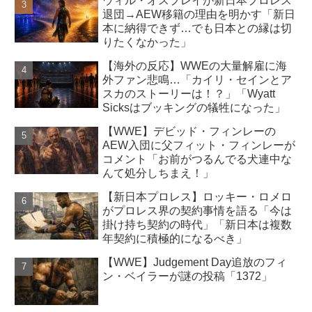
ウィル・オスプレイが新日本プロレス
退団→AEW移籍の理由を明かす「新日
本に納得できず…でも日本との縁は切
りたくなかった」
【海外の反応】WWEの大量解雇に海
外ファン悲鳴…「カイリ・セインとア
スカのストーリーは！？」「Wyatt
Sicksはブッキングの犠牲になった」
【WWE】デビッド・フィンレーの
AEW入団に父フィット・フィンレーが
コメント「お前がつるんでる犬連中な
んて処分しちまえ！」
【新日本プロレス】ロッキー・ロメロ
がプロレス界の契約事情を語る「今は
掛け持ち契約の時代」「新日本は複数
年契約に積極的になるべき」
【WWE】Judgement Day追放のフィ
ン・ベイラーが謎の投稿「1372」