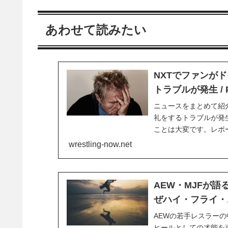
あわせて読みたい
NXTでファンが
トラブルが発生 / 
ニュースをまとめて紹
礼をするトラブルが発
ことは大変です。レポ
州ラルゴで開催された
wrestling-now.net
レスラーのマルセル・バ
AEW・MJFが
ぜハイ・フライ・
AEWの若手レスラー
ヒールとしての才能を