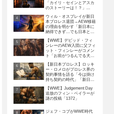
「カイリ・セインとアスカ
のストーリーは！？」
「Wyatt Sicksはブッキング
ウィル・オスプレイが新日
の犠牲になった」
本プロレス退団→AEW移籍
の理由を明かす「新日本に
納得できず…でも日本との
縁は切りたくなかった」
【WWE】デビッド・フィ
ンレーのAEW入団に父フィ
ット・フィンレーがコメン
ト「お前がつるんでる犬連
中なんて処分しちまえ！」
【新日本プロレス】ロッキ
ー・ロメロがプロレス界の
契約事情を語る「今は掛け
持ち契約の時代」「新日本
は複数年契約に積極的にな
【WWE】Judgement Day
るべき」
追放のフィン・ベイラーが
謎の投稿「1372」
ジェフ・コブがWWE時代