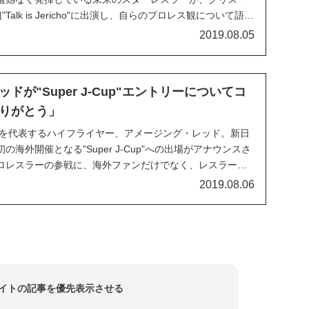
"Talk is Jericho"に出演し、自らのプロレス観について語り
はアスレチックなムーブがもてはやされる傾向にありま
2019.08.05
フ・コブがスタンデ...
ドが"Super J-Cup"エントリーについてコ
りがとう」
ィ界を代表するハイフライヤー、アメージング・レッド。新日
海外開催となる"Super J-Cup"への出場がアナウンスさ
ロレスラーの参戦に、海外ファンだけでなく、レスラーた
2019年4月に首の怪我を理由に引退を表明したアメージ
2019.08.06
すぐに復帰を発表しました。首...
当サイトの記事を優先表示させる