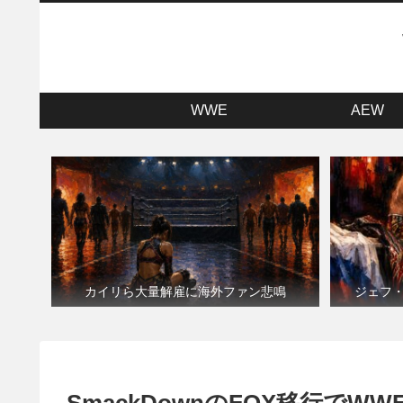
WWE
AEW
カイリら大量解雇に海外ファン悲鳴
ジェフ