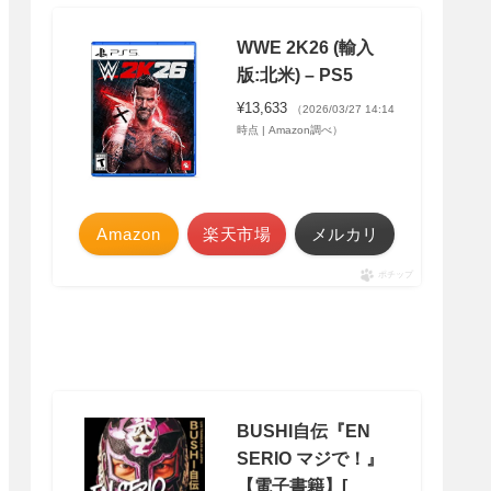
WWE 2K26 (輸入
版:北米) – PS5
¥13,633
（2026/03/27 14:14
時点 | Amazon調べ）
Amazon
楽天市場
メルカリ
ポチップ
BUSHI自伝『EN
SERIO マジで！』
【電子書籍】[