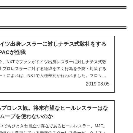
ドイツ出身レスラーに対しナチス式敬礼をする
PACが怪我
介。NXTでファンがドイツ出身レスラーに対しナチス式敬
生プロレスラーに対する経緯を欠く行為を予防・対策する
ートによれば、NXTで人種差別が行われました。フロリダ
ハウスショーで、最前列に座っていたファンがドイツ出身
2019.08.05
ーセルに対してナチス式敬礼を行ったのです。By...
語るプロレス観。将来有望なヒールレスラーはな
ムーブを使わないのか
の中でもひときわ目立つ存在であるヒールレスラー、MJF。
遺憾なく発揮している未来のスターレスラーが、クリス・