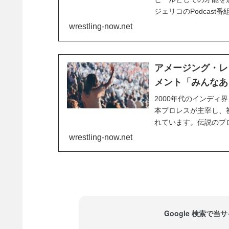
ジェリコのPodcast番組
ました。現代プロレス
wrestling-now.net
す。体重119キロのジェ
アメージング・レッ
メント「みんなあ
2000年代のインデ
本プロレスが主宰し、初の
れています。伝説のプ
ちも大いに湧きました。
wrestling-now.net
ング・レッド。しかし、
Google 検索で