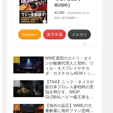
BUSHI ]
¥2,000
（2026/08/05 13:25
時点 | 楽天市場調べ）
Amazon
楽天市場
メルカリ
ポチップ
WWE退団のカイリ・セイ
ンが敏腕代理人と契約。ウ
ィル・オスプレイやオカ
ダ・カズチカらAEWトップ
レスラーたちを担当
【TNA】ニック・ネメスが
新日本プロレス参戦時の苦
悩を明かす。IWGP
GLOBALヘビー級王座を
TNAで防衛するプランが頓
【海外の反応】WWEの大
挫
量解雇に海外ファン悲鳴…