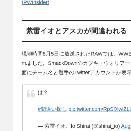
(
PWInsider
)
紫雷イオとアスカが間違われる
現地時間8月5日に放送されたRAWでは、WW
れました。SmackDownのカブキ・ウォリア
面にチーム名と選手のTwitterアカウントが
は？
#間違い探し
pic.twitter.com/RpSfXwlZ
— 紫雷イオ、Io Shirai (@shirai_io)
Aug