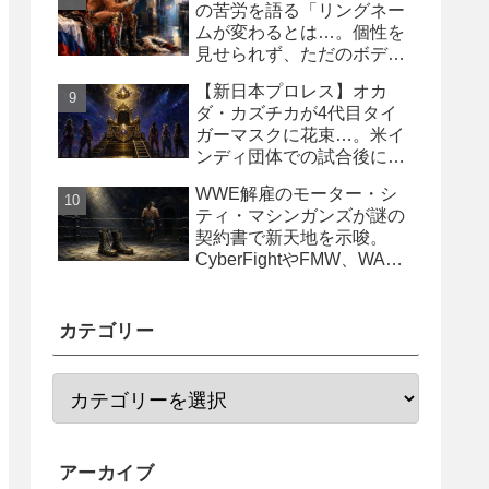
の苦労を語る「リングネー
ムが変わるとは…。個性を
見せられず、ただのボディ
ガード2号に」
【新日本プロレス】オカ
ダ・カズチカが4代目タイ
ガーマスクに花束…。米イ
ンディ団体での試合後にサ
プライズ登場
WWE解雇のモーター・シ
ティ・マシンガンズが謎の
契約書で新天地を示唆。
CyberFightやFMW、WAR
からオファー？
カテゴリー
アーカイブ