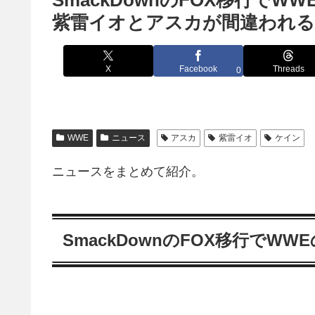
SmackDownのFOX移行でW
紫雷イオとアスカが間違われる /
X
Facebook
Threads
0
WWE
ニュース
アスカ
紫雷イオ
ケイン
ニュースをまとめて紹介。
SmackDownのFOX移行で