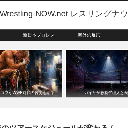
Wrestling-NOW.net レスリングナ
新日本プロレス
海外の反応
・コブがWWE時代の苦労を語る
カイリが敏腕代理人と