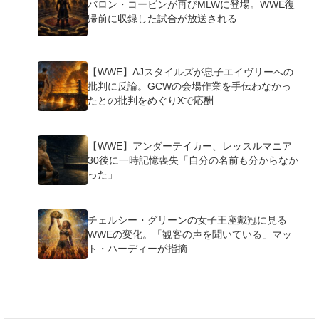
バロン・コービンが再びMLWに登場。WWE復
帰前に収録した試合が放送される
【WWE】AJスタイルズが息子エイヴリーへの
批判に反論。GCWの会場作業を手伝わなかっ
たとの批判をめぐりXで応酬
【WWE】アンダーテイカー、レッスルマニア
30後に一時記憶喪失「自分の名前も分からなか
った」
チェルシー・グリーンの女子王座戴冠に見る
WWEの変化。「観客の声を聞いている」マッ
ト・ハーディーが指摘