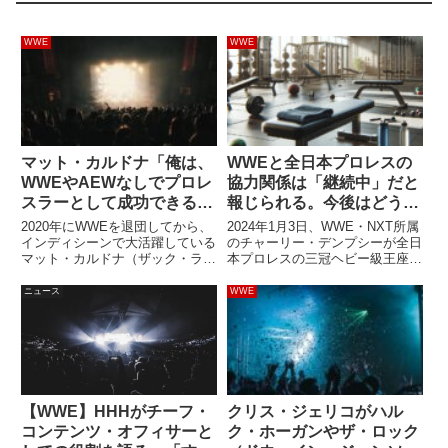
WWE
WWE
マット・カルドナ「俺は、
WWEと全日本プロレスの
WWEやAEWなしでプロレ
協力関係は「継続中」だと
スラーとして成功できるこ
報じられる。今後はどうな
とを示したい」
る？
2020年にWWEを退団してから、
2024年1月3日、WWE・NXT所属
インディシーンで大活躍している
のチャーリー・デンプシーが全日
マット・カルドナ（ザック・ライ
本プロレスの三冠ヘビー級王座に
ダー）。世界を股にかけ、様々な
挑戦し、チャンピオンの中嶋勝彦
団体で戦っている彼ですが、度々
に敗れました。WWEは日本のプ
ニュース
WWE
WWEへの復帰をほのめかすよう
ロレス団体との提携を模索してお
な発言をしています。ジャスティ
り、デンプシーの全日本参戦はそ
ン・ビーバーの言葉を借りな...
の足がかりだったと報じ...
【WWE】HHHがチーフ・
クリス・ジェリコがハル
コンテンツ・オフィサーと
ク・ホーガンやザ・ロック