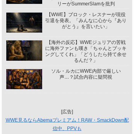
リーがSummerSlamを批判
【WWE】ブロック・レスナーが現役
引退を発表。「みんなに心から『あり
がとう』を言いたい」
【海外の反応】WWEジュリアの苦戦
に海外ファンも嘆き「ちゃんとブッキ
ングしてくれ」「どうしたら持て余せ
るんだ？」
ソル・ルカにWWE内部で厳しい
声…？試合内容に疑問視
[広告]
WWE見るならAbemaプレミアム！RAW・SmackDown配
信中、PPVも