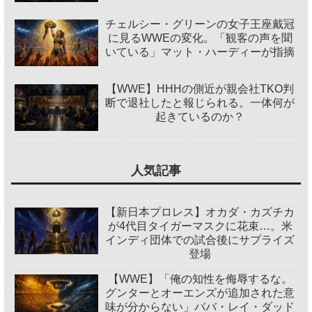
チェルシー・グリーンの女子王座戴冠
に見るWWEの変化。「観客の声を聞
いている」マット・ハーディーが指摘
【WWE】HHHの側近が親会社TKO判
断で退社したと報じられる。一体何が
起きているのか？
人気記事
【新日本プロレス】オカダ・カズチカ
が4代目タイガーマスクに花束…。米
インディ団体での試合後にサプライズ
登場
【WWE】「俺の知性を侮辱するな。
グンターとオーエンズが追加された意
味が分からない」ババ・レイ・ダッド