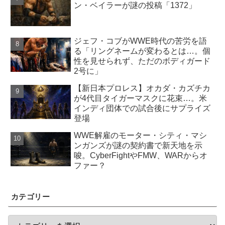
ン・ベイラーが謎の投稿「1372」
ジェフ・コブがWWE時代の苦労を語
る「リングネームが変わるとは…。個
性を見せられず、ただのボディガード
2号に」
【新日本プロレス】オカダ・カズチカ
が4代目タイガーマスクに花束…。米
インディ団体での試合後にサプライズ
登場
WWE解雇のモーター・シティ・マシ
ンガンズが謎の契約書で新天地を示
唆。CyberFightやFMW、WARからオ
ファー？
カテゴリー