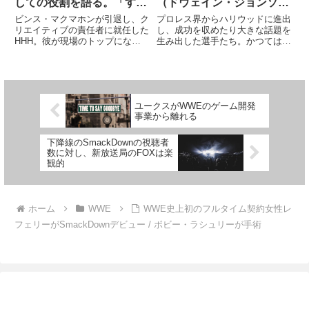
しての役割を語る。「すべ
（ドウェイン・ジョンソ
てを監督している」
ン）らの俳優としてのスキ
ビンス・マクマホンが引退し、ク
プロレス界からハリウッドに進出
ルを比較。「バティスタが
リエイティブの責任者に就任した
し、成功を収めたり大きな話題を
HHH。彼が現場のトップになっ
生み出した選手たち。かつてはハ
一番だよ」
たことで、スタッフたちは働きや
ルク・ホーガンが何本も映画に出
すさを感じ、これまでにスポット
演し、21世紀に入るとドウェイ
ライトを浴びていなかった選手た
ン・ジョンソン（ザ・ロック）や
ちの一部がプッシュされるように
ジョン・シナ、バティスタらがハ
なりました。また、ビンスが解
リウッドで大活躍するようにな
ユークスがWWEのゲーム開発
雇...
り...
事業から離れる
下降線のSmackDownの視聴者
数に対し、新放送局のFOXは楽
観的
ホーム
WWE
WWE史上初のフルタイム契約女性レ
フェリーがSmackDownデビュー / ボビー・ラシュリーが手術