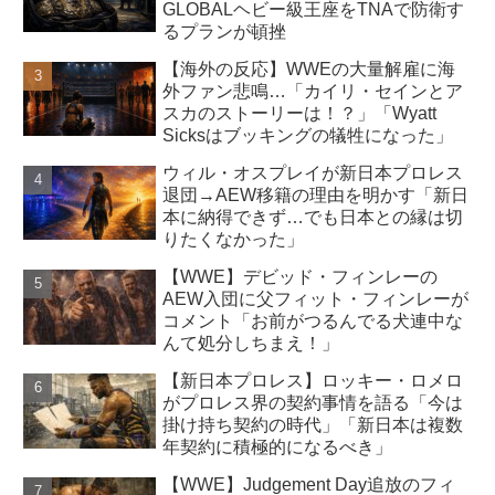
GLOBALヘビー級王座をTNAで防衛す
るプランが頓挫
【海外の反応】WWEの大量解雇に海
外ファン悲鳴…「カイリ・セインとア
スカのストーリーは！？」「Wyatt
Sicksはブッキングの犠牲になった」
ウィル・オスプレイが新日本プロレス
退団→AEW移籍の理由を明かす「新日
本に納得できず…でも日本との縁は切
りたくなかった」
【WWE】デビッド・フィンレーの
AEW入団に父フィット・フィンレーが
コメント「お前がつるんでる犬連中な
んて処分しちまえ！」
【新日本プロレス】ロッキー・ロメロ
がプロレス界の契約事情を語る「今は
掛け持ち契約の時代」「新日本は複数
年契約に積極的になるべき」
【WWE】Judgement Day追放のフィ