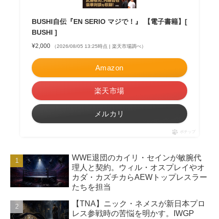
BUSHI自伝『EN SERIO マジで！』 【電子書籍】[
BUSHI ]
¥2,000
（2026/08/05 13:25時点 | 楽天市場調べ）
Amazon
楽天市場
メルカリ
ポチップ
WWE退団のカイリ・セインが敏腕代
理人と契約。ウィル・オスプレイやオ
カダ・カズチカらAEWトップレスラー
たちを担当
【TNA】ニック・ネメスが新日本プロ
レス参戦時の苦悩を明かす。IWGP