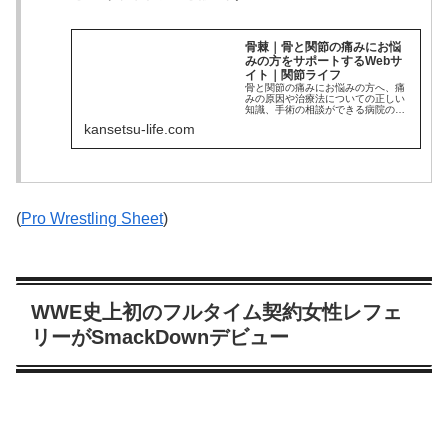
骨棘｜骨と関節の痛みにお悩
みの方をサポートするWebサ
イト｜関節ライフ
骨と関節の痛みにお悩みの方へ、痛
みの原因や治療法についての正しい
知識、手術の相談ができる病院の検
索など、「関節ライフ」は、関節疾
kansetsu-life.com
患とその治療法についての専門情報
サイトです。
(
Pro Wrestling Sheet
)
WWE史上初のフルタイム契約女性レフェ
リーがSmackDownデビュー