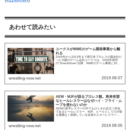
あわせて読みたい
ユークスがWWEのゲーム開発事業から離
れる
2005年から2012年まで新日本プロレスの親会社だ
った大阪のゲーム会社ユークスは、2000年発売
の"SmackDown"以降、WWEのゲーム事業に20年
近く関わってきました。Video Games Chronicleに
よると、ユークスはWWEのゲームシリーズ"WWE
2K"シリーズの開発から離れ、カリフォルニアを拠
点とするVisual Conceptsが開...
2019.08.07
wrestling-now.net
AEW・MJFが語るプロレス観。将来有望
なヒールレスラーはなぜハイ・フライ・ム
ーブを使わないのか
AEWの若手レスラーの中でもひときわ目立つ存在
であるヒールレスラー、MJF。ヒールとしての才能
を遺憾なく発揮している未来のスターレスラー
が、クリス・ジェリコのPodcast番組"Talk is
Jericho"に出演し、自らのプロレス観について語り
ました。現代プロレスはアスレチックなムーブが
2019.08.05
wrestling-now.net
もてはやされる傾向にあります。体重119キロのジ