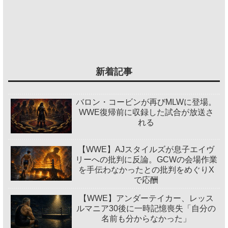
新着記事
バロン・コービンが再びMLWに登場。
WWE復帰前に収録した試合が放送さ
れる
【WWE】AJスタイルズが息子エイヴ
リーへの批判に反論。GCWの会場作業
を手伝わなかったとの批判をめぐりX
で応酬
【WWE】アンダーテイカー、レッス
ルマニア30後に一時記憶喪失「自分の
名前も分からなかった」