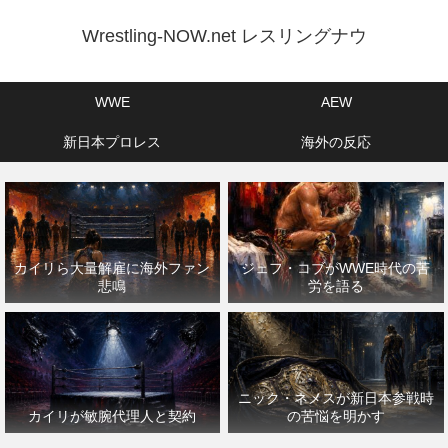
Wrestling-NOW.net レスリングナウ
WWE
AEW
新日本プロレス
海外の反応
カイリら大量解雇に海外ファン
ジェフ・コブがWWE時代の苦
悲鳴
労を語る
ニック・ネメスが新日本参戦時
カイリが敏腕代理人と契約
の苦悩を明かす