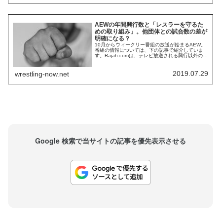
ェフ・コブがスタンデ...
AEWの年間興行数と「レスラーを守るた
めの取り組み」。他団体との試合数の差が
明確になる？
10月からウィークリー番組の放送が始まるAEW。
番組の情報については、下の記事で紹介していま
す。Rajah.comは、テレビ放送される興行以外の部
分について報じています。 年間興行数は100〜120
程度になる 51回の生放送、4回のPPVがあり、そ
の他の興行は土曜日の夜のハウスショーになる ト
2019.07.29
wrestling-now.net
ップレスラーたちがフレッシュかつ健康で、素晴
らしい試合を行うことが...
Google 検索で当サイトの記事を優先表示させる