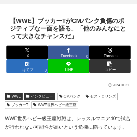
【WWE】ブッカーTがCMパンク負傷のポ
ジティブな一面を語る。「他のみんなにと
って大きなチャンスだ」
X
Facebook
Threads
0
はてブ
LINE
コピー
0
2024.01.31
WWE
インタビュー
CMパンク
セス・ロリンズ
ブッカーT
WWE世界ヘビー級王座
WWE世界ヘビー級王座戦戦は、レッスルマニア40で試合
が行われない可能性が高いという危機に陥っています。