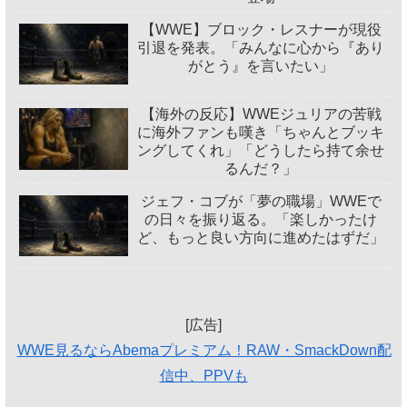
【WWE】ブロック・レスナーが現役
引退を発表。「みんなに心から『あり
がとう』を言いたい」
【海外の反応】WWEジュリアの苦戦
に海外ファンも嘆き「ちゃんとブッキ
ングしてくれ」「どうしたら持て余せ
るんだ？」
ジェフ・コブが「夢の職場」WWEで
の日々を振り返る。「楽しかったけ
ど、もっと良い方向に進めたはずだ」
[広告]
WWE見るならAbemaプレミアム！RAW・SmackDown配
信中、PPVも