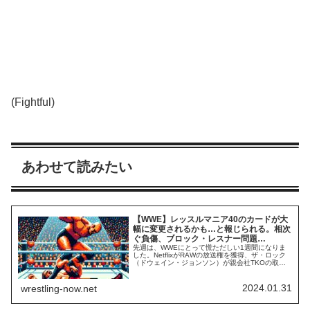
(Fightful)
あわせて読みたい
【WWE】レッスルマニア40のカードが大
幅に変更されるかも…と報じられる。相次
ぐ負傷、ブロック・レスナー問題…
先週は、WWEにとって慌ただしい1週間になりま
した。NetflixがRAWの放送権を獲得、ザ・ロック
（ドウェイン・ジョンソン）が親会社TKOの取締
役就任、元WWE女性従業員ビンス・マクマホンへ
の性的虐待＆性的人身売買訴訟法、ブロック・レ
スナーのRoyal Rumble出場撤退、そしてCMパンク
2024.01.31
wrestling-now.net
の負傷…。コーディ・ローデスとベイリーがロイ
ヤル・ランブル・マッチ...