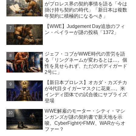
がプロレス界の契約事情を語る「今は
掛け持ち契約の時代」「新日本は複数
年契約に積極的になるべき」
【WWE】Judgement Day追放のフィ
ン・ベイラーが謎の投稿「1372」
ジェフ・コブがWWE時代の苦労を語
る「リングネームが変わるとは…。個
性を見せられず、ただのボディガード
2号に」
【新日本プロレス】オカダ・カズチカ
が4代目タイガーマスクに花束…。米
インディ団体での試合後にサプライズ
登場
WWE解雇のモーター・シティ・マシ
ンガンズが謎の契約書で新天地を示
唆。CyberFightやFMW、WARからオ
ファー？