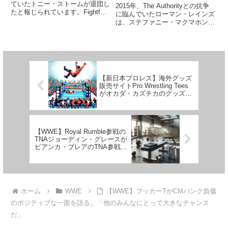
れた。やるならちゃんと引
ていたトニー・ストームが退団し
2015年、The Authorityとの抗争
たと報じられています。Fightful
っ叩いてくれよな」
に臨んでいたローマン・レインズ
はこの件についてWWEに確認済
は、ステファニー・マクマホンの
とのこと。どうやら、彼女から退
強烈なビンタにより大怪我を負っ
団を要求したようです。契約途中
てしまいました。ステフがホスト
での退団者には90日間の競業回
を務めるPodcast番組に出演した
避義務が課せられるため...
レインズは、この抗争におけるビ
ンタで鼓...
【新日本プロレス】海外グッズ
販売サイトPro Wrestling Tees
がオカダ・カズチカのグッズ販
売停止を求められる
【WWE】Royal Rumble参戦の
TNAジョーディン・グレースが
ビアンカ・ブレアのTNA参戦を
希望。「いつでもOK」
ホーム
WWE
【WWE】ブッカーTがCMパンク負傷
のポジティブな一面を語る。「他のみんなにとって大きなチャンス
だ」