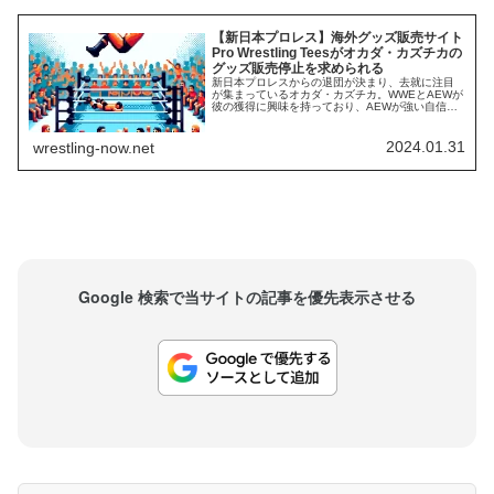
【新日本プロレス】海外グッズ販売サイト
Pro Wrestling Teesがオカダ・カズチカの
グッズ販売停止を求められる
新日本プロレスからの退団が決まり、去就に注目
が集まっているオカダ・カズチカ。WWEとAEWが
彼の獲得に興味を持っており、AEWが強い自信を
持っている一方、彼とWWEの間でやり取りはな
い…という情報も報じられています。どの団体へ
移籍するにしてもトップクラスの待遇を得ること
2024.01.31
wrestling-now.net
になるでしょうが、ファンが受ける印象は大きく
異なるでしょう。彼は、2024年1月にアメリカ...
Google 検索で当サイトの記事を優先表示させる