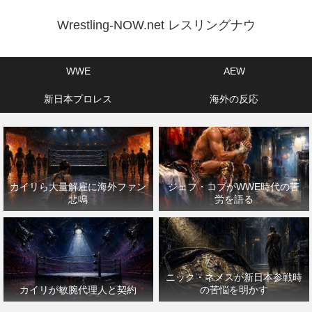
Wrestling-NOW.net レスリングナウ
WWE
AEW
新日本プロレス
海外の反応
カイリら大量解雇に海外ファン
ジェフ・コブがWWE時代の苦
悲鳴
労を語る
ニック・ネメスが新日本参戦時
カイリが敏腕代理人と契約
の苦悩を明かす