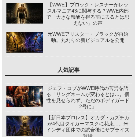
【WWE】ブロック・レスナーがレッ
スルマニア43に関与する？WWE内部
で「大きな報酬を得る前に去るとは思
えない」の声
元WWEアリスター・ブラックが再始
動。丸刈りの新ビジュアルを公開
人気記事
ジェフ・コブがWWE時代の苦労を語
る「リングネームが変わるとは…。個
性を見せられず、ただのボディガード
2号に」
【新日本プロレス】オカダ・カズチカ
が4代目タイガーマスクに花束…。米
インディ団体での試合後にサプライズ
登場