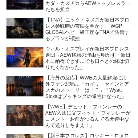
カダ・カズチカらAEWトップレスラー
たちを担当
【TNA】ニック・ネメスが新日本プロ
レス参戦時の苦悩を明かす。IWGP
GLOBALヘビー級王座をTNAで防衛す
るプランが頓挫
ウィル・オスプレイが新日本プロレス
退団→AEW移籍の理由を明かす「新日
本に納得できず…でも日本との縁は切
りたくなかった」
【海外の反応】WWEの大量解雇に海
外ファン悲鳴…「カイリ・セインとア
スカのストーリーは！？」「Wyatt
Sicksはブッキングの犠牲になった」
【WWE】デビッド・フィンレーの
AEW入団に父フィット・フィンレーが
コメント「お前がつるんでる犬連中な
んて処分しちまえ！」
【新日本プロレス】ロッキー・ロメロ