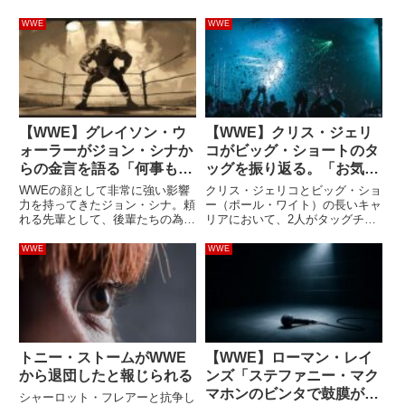
WWE
WWE
【WWE】グレイソン・ウ
【WWE】クリス・ジェリ
ォーラーがジョン・シナか
コがビッグ・ショートのタ
らの金言を語る「何事も、
ッグを振り返る。「お気に
『やらされる』ではなく
入りだ。俺が彼を巨大な破
WWEの顔として非常に強い影響
クリス・ジェリコとビッグ・ショ
『やらせてもらえる』だ
壊者にした」
力を持ってきたジョン・シナ。頼
ー（ポール・ワイト）の長いキャ
れる先輩として、後輩たちの為に
リアにおいて、2人がタッグチー
よ」
なるアドバイスを送り続けてきま
ム「Jeri- Show」として活動して
した。そんな彼の言葉を大事にし
いた時期は良い思い出になってい
WWE
WWE
ているWWEスーパースターの一
ます。試合数はわずかですが、
人がグレイソン・ウォーラー。最
2009年に世界タッグ王座を獲
新のインタビューで「WWEで
得。最新のインタビュー...
シ...
トニー・ストームがWWE
【WWE】ローマン・レイ
から退団したと報じられる
ンズ「ステファニー・マク
マホンのビンタで鼓膜が破
シャーロット・フレアーと抗争し