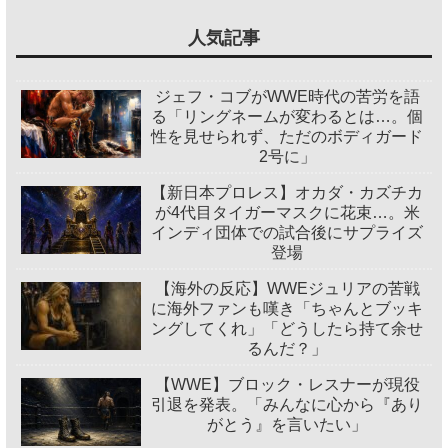
人気記事
ジェフ・コブがWWE時代の苦労を語
る「リングネームが変わるとは…。個
性を見せられず、ただのボディガード
2号に」
【新日本プロレス】オカダ・カズチカ
が4代目タイガーマスクに花束…。米
インディ団体での試合後にサプライズ
登場
【海外の反応】WWEジュリアの苦戦
に海外ファンも嘆き「ちゃんとブッキ
ングしてくれ」「どうしたら持て余せ
るんだ？」
【WWE】ブロック・レスナーが現役
引退を発表。「みんなに心から『あり
がとう』を言いたい」