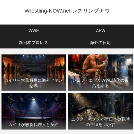
Wrestling-NOW.net レスリングナウ
WWE
AEW
新日本プロレス
海外の反応
カイリら大量解雇に海外ファン
ジェフ・コブがWWE時代の苦
悲鳴
労を語る
ニック・ネメスが新日本参戦時
カイリが敏腕代理人と契約
の苦悩を明かす