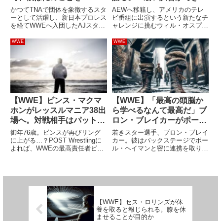
Club時代しか知らなかっ
も、優れたストーリーテリ
かつてTNAで団体を象徴するスタ
AEWへ移籍し、アメリカのテレ
た」
ングができないとダメ」
ーとして活躍し、新日本プロレス
ビ番組に出演するという新たなチ
を経てWWEへ入団したAJスタイ
ャレンジに挑むウィル・オスプレ
ルズ。新日本プロレスではBullet
イ。新日本プロレスやインディシ
Clubでリーダーを務め、世界的な
ーンで活躍していた頃よりも、試
WWE
WWE
人気を獲得。2016年にWWEへ移
合以外のプロモが重要になってく
籍すると、WWEの顔であるジョ
る世界で、彼はどのように適応し
ン・シナと...
ていくのでしょうか？ブライア
ン...
【WWE】ビンス・マクマ
【WWE】「最高の頭脳か
ホンがレッスルマニア38出
ら学べるなんて最高だ」ブ
場へ。対戦相手はパット・
ロン・ブレイカーがポー
マカフィーが予定されてい
ル・ヘイマン師匠からの指
御年76歳。ビンスが再びリング
若きスター選手、ブロン・ブレイ
ると報じられる
導への喜びを語る
に上がる…？POST Wrestlingに
カー。彼はバックステージでポー
よれば、WWEの最高責任者ビン
ル・ヘイマンと密に連携を取り合
ス・マクマホンがレッスルマニア
い、指導を仰いでいます。圧倒的
38で試合をすることが予定され
なパワーが売りのブレイカーに対
ているようです。対戦相手は
し、チーフ・コンテンツ・オフィ
SmackDownでカラーコメンテー
サーのHHHは大きな期待を寄せ
ターを務める元N...
ています。先日、彼はインタビ
ュ...
【WWE】セス・ロリンズが休
養を取ると報じられる。膝を休
ませることが目的か