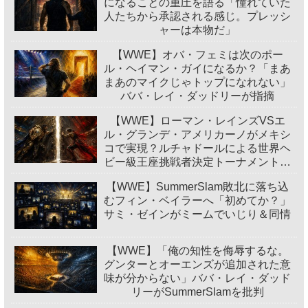
になることの重圧を語る「憧れていた
人たちから承認される感じ。プレッシ
ャーは本物だ」
【WWE】オバ・フェミは次のポー
ル・ヘイマン・ガイになるか？「まあ
まあのマイクじゃトップになれない」
ババ・レイ・ダッドリーが指摘
【WWE】ローマン・レインズVSエ
ル・グランデ・アメリカーノがメキシ
コで実現？ルチャドールによる世界ヘ
ビー級王座挑戦者決定トーナメント開
催
【WWE】SummerSlam敗北に落ち込
むフィン・ベイラーへ「初めてか？」
サミ・ゼインがミームでいじり＆同情
【WWE】「俺の知性を侮辱するな。
グンターとオーエンズが追加された意
味が分からない」ババ・レイ・ダッド
リーがSummerSlamを批判