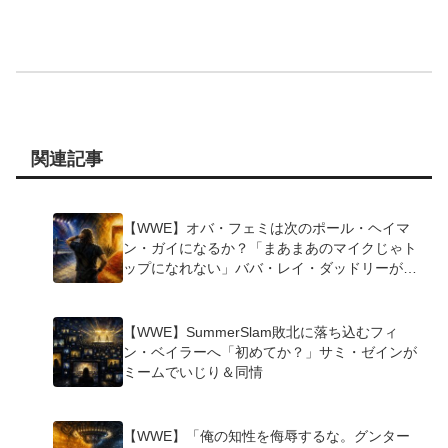
関連記事
【WWE】オバ・フェミは次のポール・ヘイマ
ン・ガイになるか？「まあまあのマイクじゃト
ップになれない」ババ・レイ・ダッドリーが指
摘
【WWE】SummerSlam敗北に落ち込むフィ
ン・ベイラーへ「初めてか？」サミ・ゼインが
ミームでいじり＆同情
【WWE】「俺の知性を侮辱するな。グンター