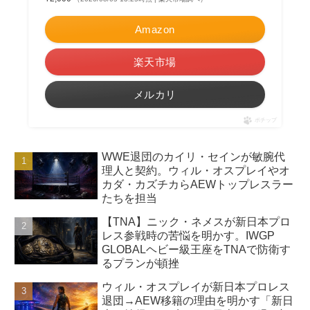
Amazon
楽天市場
メルカリ
ポチップ
WWE退団のカイリ・セインが敏腕代
理人と契約。ウィル・オスプレイやオ
カダ・カズチカらAEWトップレスラー
たちを担当
【TNA】ニック・ネメスが新日本プロ
レス参戦時の苦悩を明かす。IWGP
GLOBALヘビー級王座をTNAで防衛す
るプランが頓挫
ウィル・オスプレイが新日本プロレス
退団→AEW移籍の理由を明かす「新日