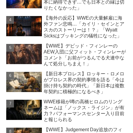
本に納得できず…でも日本との縁は切
りたくなかった」
【海外の反応】WWEの大量解雇に海
外ファン悲鳴…「カイリ・セインとア
スカのストーリーは！？」「Wyatt
Sicksはブッキングの犠牲になった」
【WWE】デビッド・フィンレーの
AEW入団に父フィット・フィンレーが
コメント「お前がつるんでる犬連中な
んて処分しちまえ！」
【新日本プロレス】ロッキー・ロメロ
がプロレス界の契約事情を語る「今は
掛け持ち契約の時代」「新日本は複数
年契約に積極的になるべき」
WWE移籍が噂の高橋ヒロムのリング
ネームは「ノックス・ライジン」が有
力？パフォーマンスセンター入り目前
と報じられる
【WWE】Judgement Day追放のフィ