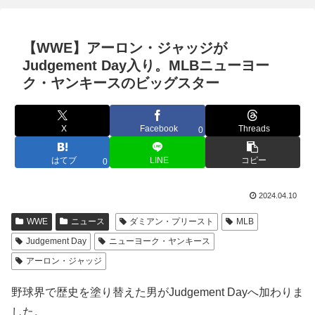
【WWE】アーロン・ジャッジが
Judgement Day入り。MLBニューヨー
ク・ヤンキースのビッグスター
X
Facebook
Threads
0
はてブ
LINE
コピー
0
2024.04.10
WWE
ニュース
ダミアン・プリースト
MLB
Judgement Day
ニューヨーク・ヤンキース
アーロン・ジャッジ
野球界で歴史を塗り替えた男がJudgement Dayへ加わりま
した。