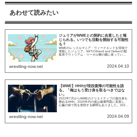
あわせて読みたい
ジュリアがWWEとの契約に合意したと報
じられる。いつでも活動を開始する可能性
も？
WWEのレッスルマニア・ウィークエンドを現地で
堪能したジュリア。NXTのStand and Deliverの観
客席でウィリアム・リーガル卿の隣に座っている
姿がカメラに映し出された時、会場は大歓声に包
まれました。彼女がWWEへ入団する可能性が高い
ということや、これまでの活躍ぶりはNXTのファ
2024.04.10
wrestling-now.net
ンにも広く知られており、彼女の動向に注目が集
まっています。ロッシー小川...
【WWE】HHHが現役復帰の可能性を語
る。「俺はもう受け身を取るべきではな
い」
2022年7月からWWEのクリエイティブの責任者を
務めるHHH。2020年代の彼は健康問題に直面し、
心臓の病で死を覚悟する瞬間もありました。2022
年3月には引退を表明。有毒な権力闘争に巻き込ま
れてきた時期もあり、精神的にも大変だった彼が
今のように多忙な日々を過ごせているのは奇跡の
2024.04.09
wrestling-now.net
ようなものです。レッスルマニア40では、WWE出
身のビッグスターであるザ・ロッ...