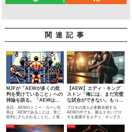
0
関連記事
AEW
AEW
MJFが「AEWが多くの批
【AEW】エディ・キング
判を受けていること」への
ストン「俺には、まだ完璧
持論を語る。「AEWは新
な試合ができない。もっと
しく、他と異なるから怖が
上手くなって、たくさんの
先日、AEWのトニー・カーン社
プロモの達人が多数在籍する
られる」
人たちに見てもらいたい
長は「AEWであることは、常に
AEWの中でも、最もエモいプロ
批判にさらされることだ」と発言
モを披露するエディ・キングスト
よ」
し、物議を醸しました。2019年
ン。彼の言葉にはストレートな情
にウィークリー番組Dynamiteの
熱が込められており、観客の心を
WWE
WWE
放送が始まってから約4年。問題
揺さぶります。2023年に新日本