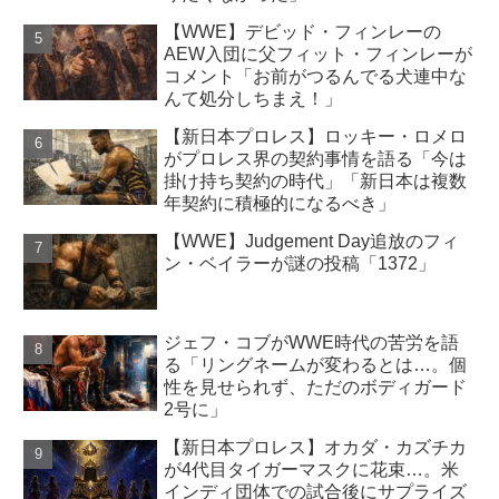
【WWE】デビッド・フィンレーの
AEW入団に父フィット・フィンレーが
コメント「お前がつるんでる犬連中な
んて処分しちまえ！」
【新日本プロレス】ロッキー・ロメロ
がプロレス界の契約事情を語る「今は
掛け持ち契約の時代」「新日本は複数
年契約に積極的になるべき」
【WWE】Judgement Day追放のフィ
ン・ベイラーが謎の投稿「1372」
ジェフ・コブがWWE時代の苦労を語
る「リングネームが変わるとは…。個
性を見せられず、ただのボディガード
2号に」
【新日本プロレス】オカダ・カズチカ
が4代目タイガーマスクに花束…。米
インディ団体での試合後にサプライズ