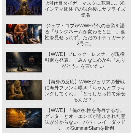
が4代目タイガーマスクに花束…。米
インディ団体での試合後にサプライズ
登場
ジェフ・コブがWWE時代の苦労を語
る「リングネームが変わるとは…。個
性を見せられず、ただのボディガード
2号に」
【WWE】ブロック・レスナーが現役
引退を発表。「みんなに心から『あり
がとう』を言いたい」
【海外の反応】WWEジュリアの苦戦
に海外ファンも嘆き「ちゃんとブッキ
ングしてくれ」「どうしたら持て余せ
るんだ？」
【WWE】「俺の知性を侮辱するな。
グンターとオーエンズが追加された意
味が分からない」ババ・レイ・ダッド
リーがSummerSlamを批判