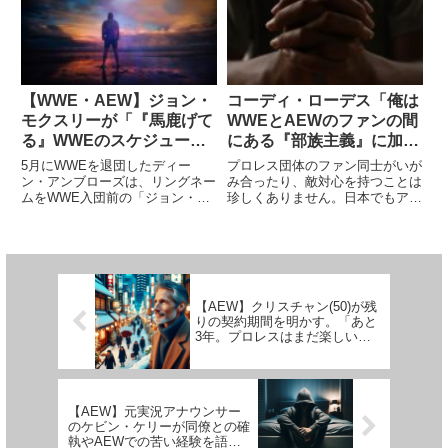
点がいくつも浮き彫りになる中、
プロレスのG1 CLIMAXに参戦し
AEWは一部のファンか...
た際には、憧れの川田利明に...
【WWE・AEW】ジョン・
コーディ・ローデス「俺は
モクスリーが「『馬鹿げて
WWEとAEWのファンの間
る』WWEのスケジュー
にある『部族主義』に加担
ル」と「AEWが業界に与
してしまった」
5月にWWEを退団したディー
プロレス団体のファン同士がいが
える影響」について語る
ン・アンブローズは、リングネー
み合ったり、敵対心を持つことは
ムをWWE入団前の「ジョン・モ
珍しくありません。日本でもアメ
クスリー」に戻し、AEWとフル
リカでも同じです。WWEとAEW
タイム契約を結びました。そし
の一部のファンは、「俺が応援し
て、新日本プロレスにも参戦し、
ている団体のほうが向こうよりも
IWGP USヘビー級王座を獲得し
優れている」と考え、ネット上で
てG1 CLIMAXにも出場し...
意見をぶつけ合っています。新...
【AEW】クリスチャン(50)が残
りの契約期間を明かす。「あと
3年。プロレスはまだ楽しい
よ」
【AEW】元実況アナウンサー
のケビン・ケリーが同僚との確
執やAEWでの苦い経験を語