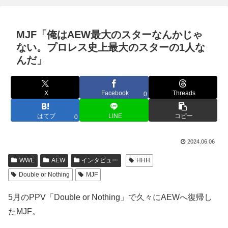
MJF「俺はAEW最大のスターなんかじゃ
ない。プロレス史上最大のスターの1人な
んだ」
X
Facebook
Threads
0
はてブ
LINE
コピー
0
2024.06.06
WWE
AEW
インタビュー
HHH
Double or Nothing
MJF
5月のPPV「Double or Nothing」で久々にAEWへ復帰し
たMJF。