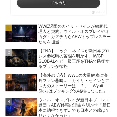
メルカリ
ポチップ
WWE退団のカイリ・セインが敏腕代
理人と契約。ウィル・オスプレイやオ
カダ・カズチカらAEWトップレスラー
たちを担当
【TNA】ニック・ネメスが新日本プロ
レス参戦時の苦悩を明かす。IWGP
GLOBALヘビー級王座をTNAで防衛す
るプランが頓挫
【海外の反応】WWEの大量解雇に海
外ファン悲鳴…「カイリ・セインとア
スカのストーリーは！？」「Wyatt
Sicksはブッキングの犠牲になった」
ウィル・オスプレイが新日本プロレス
退団→AEW移籍の理由を明かす「新日
本に納得できず…でも日本との縁は切
りたくなかった」