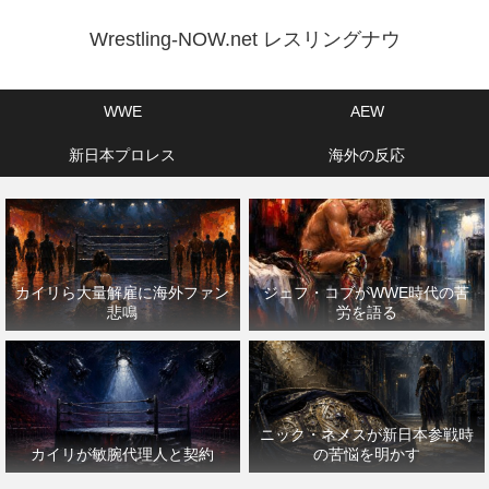
Wrestling-NOW.net レスリングナウ
WWE
AEW
新日本プロレス
海外の反応
カイリら大量解雇に海外ファン
ジェフ・コブがWWE時代の苦
悲鳴
労を語る
ニック・ネメスが新日本参戦時
カイリが敏腕代理人と契約
の苦悩を明かす