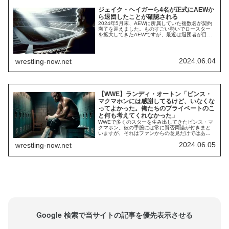
ジェイク・ヘイガーら4名が正式にAEWか
ら退団したことが確認される
2024年5月末、AEWに所属していた複数名が契約
満了を迎えました。ものすごい勢いでロースター
を拡大してきたAEWですが、最近は退団者が目立
つようになり、新陳代謝が進んでいます。月が変
わって6月になった今、AEW公式サイトのロースタ
ー一覧から4名のプロフィールが削除されました。
ジェイク・ヘイガー アーン・アンダーソン マー
2024.06.04
wrestling-now.net
ク・ヘンリー ペイジ・ヴァンザント...
【WWE】ランディ・オートン「ビンス・
マクマホンには感謝してるけど、いなくな
ってよかった。俺たちのプライベートのこ
と何も考えてくれなかった」
WWEで多くのスターを生み出してきたビンス・マ
クマホン。彼の手腕には常に賛否両論が付きまと
いますが、それはファンからの意見だけではあり
ません。彼のプロデュースによってスターへ羽ば
2024.06.05
wrestling-now.net
たいた選手たちの中にも、ビンスに対して複雑な
思いを持っている人がいます。ランディ・オート
ンはまさにそれに当てはまる人物です。最新のイ
ンタビューで、彼は「ビンスがいなくなった後の
WWE...
Google 検索で当サイトの記事を優先表示させる