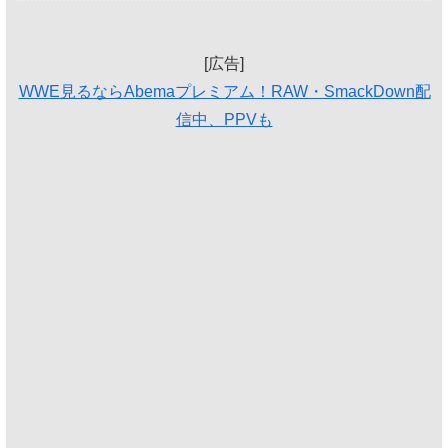
[広告]
WWE見るならAbemaプレミアム！RAW・SmackDown配
信中、PPVも