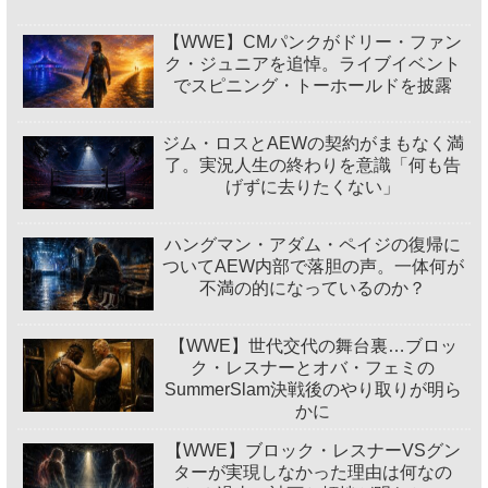
【WWE】CMパンクがドリー・ファン
ク・ジュニアを追悼。ライブイベント
でスピニング・トーホールドを披露
ジム・ロスとAEWの契約がまもなく満
了。実況人生の終わりを意識「何も告
げずに去りたくない」
ハングマン・アダム・ペイジの復帰に
ついてAEW内部で落胆の声。一体何が
不満の的になっているのか？
【WWE】世代交代の舞台裏…ブロッ
ク・レスナーとオバ・フェミの
SummerSlam決戦後のやり取りが明ら
かに
【WWE】ブロック・レスナーVSグン
ターが実現しなかった理由は何なの