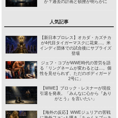
か？過去の計画と頓挫が明らかに
人気記事
【新日本プロレス】オカダ・カズチカ
が4代目タイガーマスクに花束…。米
インディ団体での試合後にサプライズ
登場
ジェフ・コブがWWE時代の苦労を語
る「リングネームが変わるとは…。個
性を見せられず、ただのボディガード
2号に」
【WWE】ブロック・レスナーが現役
引退を発表。「みんなに心から『あり
がとう』を言いたい」
【海外の反応】WWEジュリアの苦戦
に海外ファンも嘆き「ちゃんとブッキ