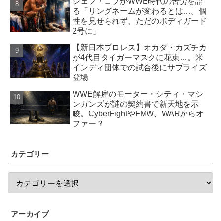
ジェフ・コブがWWE時代の苦労を語
る「リングネームが変わるとは…。個
性を見せられず、ただのボディガード
2号に」
【新日本プロレス】オカダ・カズチカ
が4代目タイガーマスクに花束…。米
インディ団体での試合後にサプライズ
登場
WWE解雇のモーター・シティ・マシ
ンガンズが謎の契約書で新天地を示
唆。CyberFightやFMW、WARからオ
ファー？
カテゴリー
アーカイブ