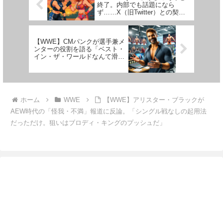
終了。内部でも話題になら
ず……X（旧Twitter）との契約
は終了
【WWE】CMパンクが選手兼メ
ンターの役割を語る「ベスト・
イン・ザ・ワールドなんて滑稽
だよな。若手のためなら何でも
するよ」
ホーム
WWE
【WWE】アリスター・ブラックが
AEW時代の「怪我・不満」報道に反論。「シングル戦なしの起用法
だっただけ。狙いはブロディ・キングのプッシュだ」