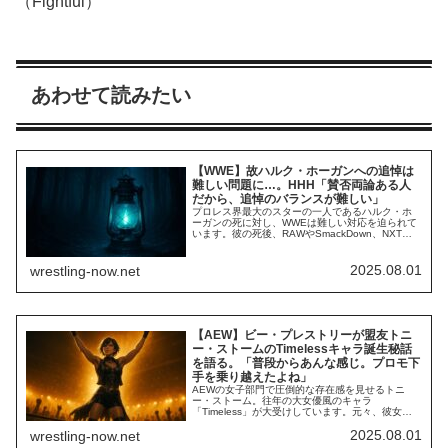
（Fightful）
あわせて読みたい
【WWE】故ハルク・ホーガンへの追悼は
難しい問題に…。HHH「賛否両論ある人
だから、追悼のバランスが難しい」
プロレス界最大のスターの一人であるハルク・ホ
ーガンの死に対し、WWEは難しい対応を迫られて
います。彼の死後、RAWやSmackDown、NXTで
彼への追悼セレモニーが行われました。WWEの歴
史を語る上で欠かせないスターですから、この対
応は当然と言えるでしょう。しかし、ホーガンの
2025.08.01
wrestling-now.net
追悼は簡単な話ではありません。過去の人種差別
問題など、彼には賛否を巻き起こす話題が...
【AEW】ビー・プレストリーが盟友トニ
ー・ストームのTimelessキャラ誕生秘話
を語る。「普段からあんな感じ。プロモ下
手を乗り越えたよね」
AEWの女子部門で圧倒的な存在感を見せるトニ
ー・ストーム。往年の大女優風のキャラ
「Timeless」が大受けしています。元々、彼女の
才能は高く評価されていました。STARDOMやNXT
2025.08.01
wrestling-now.net
での活躍がそれを物語っています。しかし、WWE
でメインロースターへ昇格すると精神的な問題を