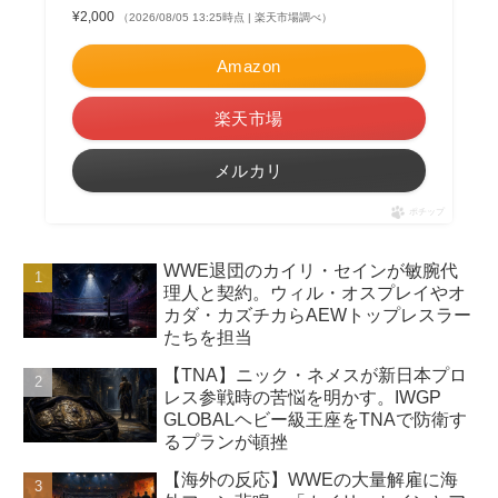
¥2,000
（2026/08/05 13:25時点 | 楽天市場調べ）
Amazon
楽天市場
メルカリ
ポチップ
WWE退団のカイリ・セインが敏腕代
理人と契約。ウィル・オスプレイやオ
カダ・カズチカらAEWトップレスラー
たちを担当
【TNA】ニック・ネメスが新日本プロ
レス参戦時の苦悩を明かす。IWGP
GLOBALヘビー級王座をTNAで防衛す
るプランが頓挫
【海外の反応】WWEの大量解雇に海