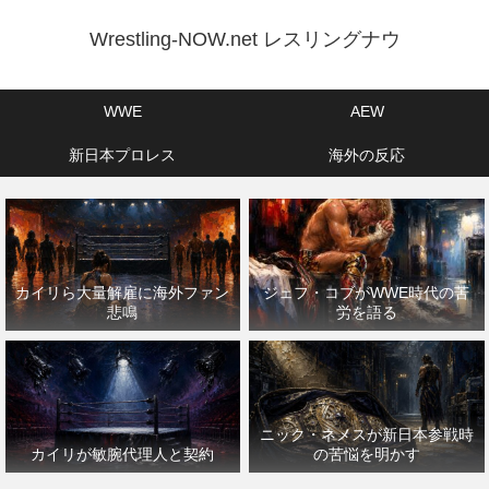
Wrestling-NOW.net レスリングナウ
WWE
AEW
新日本プロレス
海外の反応
カイリら大量解雇に海外ファン
ジェフ・コブがWWE時代の苦
悲鳴
労を語る
ニック・ネメスが新日本参戦時
カイリが敏腕代理人と契約
の苦悩を明かす