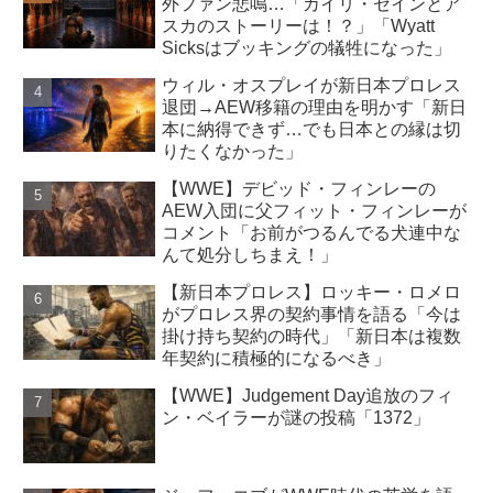
外ファン悲鳴…「カイリ・セインとア
スカのストーリーは！？」「Wyatt
Sicksはブッキングの犠牲になった」
ウィル・オスプレイが新日本プロレス
退団→AEW移籍の理由を明かす「新日
本に納得できず…でも日本との縁は切
りたくなかった」
【WWE】デビッド・フィンレーの
AEW入団に父フィット・フィンレーが
コメント「お前がつるんでる犬連中な
んて処分しちまえ！」
【新日本プロレス】ロッキー・ロメロ
がプロレス界の契約事情を語る「今は
掛け持ち契約の時代」「新日本は複数
年契約に積極的になるべき」
【WWE】Judgement Day追放のフィ
ン・ベイラーが謎の投稿「1372」