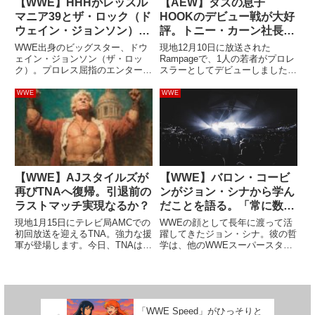
【WWE】HHHがレッスル
【AEW】タズの息子
マニア39とザ・ロック（ド
HOOKのデビュー戦が大好
ウェイン・ジョンソン）を
評。トニー・カーン社長
語る。「出場は無理だと思
「この世のものとは思えな
WWE出身のビッグスター、ドウ
現地12月10日に放送された
う」
いほど素晴らしい」
ェイン・ジョンソン（ザ・ロッ
Rampageで、1人の若者がプロレ
ク）。プロレス屈指のエンターテ
スラーとしてデビューしました。
イナーとして活躍した後で俳優へ
ユニット「Team Taz」所属の22
転向し、極めて多忙な日々を過ご
歳、HOOK。彼はユニットを率い
WWE
WWE
している彼が再びWWEへ復帰す
るレジェンドレスラー、タズの息
るためには、乗り越えなければな
子です。イケメンで体つきもかっ
らない障壁がいくつもあります。
こよく、スター性...
W...
【WWE】AJスタイルズが
【WWE】バロン・コービ
再びTNAへ復帰。引退前の
ンがジョン・シナから学ん
ラストマッチ実現なるか？
だことを語る。「常に数歩
先を見ること、プロモを金
現地1月15日にテレビ局AMCでの
WWEの顔として長年に渡って活
に変えること」
初回放送を迎えるTNA。強力な援
躍してきたジョン・シナ。彼の哲
軍が登場します。今日、TNAは番
学は、他のWWEスーパースター
組にWWEからAJスタイルズが登
たちにとって重要な道標になって
場することを発表しました。かつ
います。歓声とブーイングを同時
てTNAの顔として活躍し、2026
に浴びることが多かったシナは、
年での引退を公言しているレジェ
普通のレスラーには経験できない
ンド。2025年...
ことをいくつも経験してきまし
「WWE Speed」がひっそりと
た...