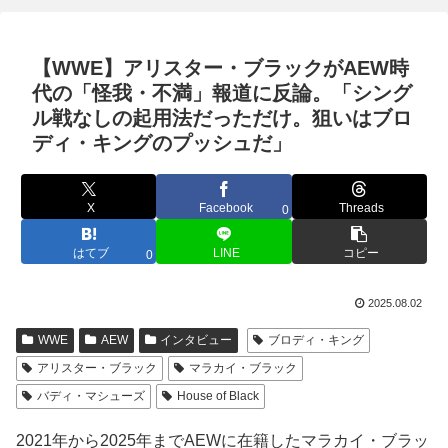
【WWE】アリスター・ブラックがAEW時
代の「怪我・不満」報道に反論。「シング
ル戦なしの起用法だっただけ。狙いはブロ
ディ・キングのプッシュだ」
X
Facebook
Threads
0
はてブ
LINE
コピー
0
2025.08.02
WWE
AEW
インタビュー
ブロディ・キング
アリスター・ブラック
マラカイ・ブラック
バディ・マシューズ
House of Black
2021年から2025年までAEWに在籍したマラカイ・ブラッ