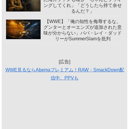
ングしてくれ」「どうしたら持て余せ
るんだ？」
【WWE】「俺の知性を侮辱するな。
グンターとオーエンズが追加された意
味が分からない」ババ・レイ・ダッド
リーがSummerSlamを批判
[広告]
WWE見るならAbemaプレミアム！RAW・SmackDown配
信中、PPVも