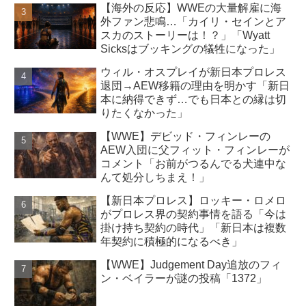
【海外の反応】WWEの大量解雇に海
外ファン悲鳴…「カイリ・セインとア
スカのストーリーは！？」「Wyatt
Sicksはブッキングの犠牲になった」
ウィル・オスプレイが新日本プロレス
退団→AEW移籍の理由を明かす「新日
本に納得できず…でも日本との縁は切
りたくなかった」
【WWE】デビッド・フィンレーの
AEW入団に父フィット・フィンレーが
コメント「お前がつるんでる犬連中な
んて処分しちまえ！」
【新日本プロレス】ロッキー・ロメロ
がプロレス界の契約事情を語る「今は
掛け持ち契約の時代」「新日本は複数
年契約に積極的になるべき」
【WWE】Judgement Day追放のフィ
ン・ベイラーが謎の投稿「1372」