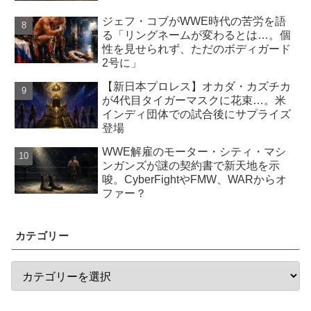
ジェフ・コブがWWE時代の苦労を語
る「リングネームが変わるとは…。個
性を見せられず、ただのボディガード
2号に」
【新日本プロレス】オカダ・カズチカ
が4代目タイガーマスクに花束…。米
インディ団体での試合後にサプライズ
登場
WWE解雇のモーター・シティ・マシ
ンガンズが謎の契約書で新天地を示
唆。CyberFightやFMW、WARからオ
ファー？
カテゴリー