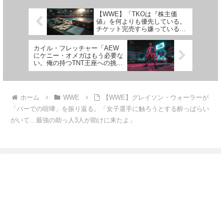
す。現在のAEWにおいて最も凶
に支障をきたしてしまったケニ
暴な男は間違いなくモクスリーで
ー・オメガやヤング・バック
【WWE】「TKOは『株主価
すが...
ス、...
値』を何よりも優先している。
チケット完売すら嫌っているん
だ」ジェフ・ジャレットが指摘
カイル・フレッチャー「AEW
にケニー・オメガはもう必要な
い。俺の持つTNT王座への挑戦
を待ってるぞ」
ホーム
WWE
【WWE】グレイソン・ウォーラーが
「バーでの喧嘩」を振り返る。「女子選手に触ろうとする酔っぱらい
がいて…最強の助っ人3人が助けに来たよ」