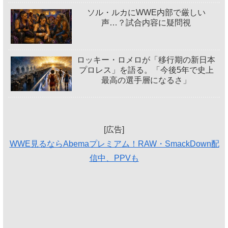
ソル・ルカにWWE内部で厳しい
声…？試合内容に疑問視
ロッキー・ロメロが「移行期の新日本
プロレス」を語る。「今後5年で史上
最高の選手層になるさ」
[広告]
WWE見るならAbemaプレミアム！RAW・SmackDown配
信中、PPVも