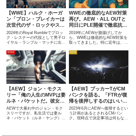
【WWE】ハルク・ホーガ
WWEの徹底的なAEW対策
ン「ブロン・ブレイカーは
再び。AEW・ALL OUTと
次世代のザ・ロックやステ
同日にPLE開催で徹底抗戦
ィーブ・オースチンになれ
を図る？
2024年のRoyal Rumbleでブロッ
2019年にAEWが旗揚げしてか
るかもしれない」
ク・レスナーの代役として男子ロ
ら、WWEは徹底的なAEW対策を
イヤル・ランブル・マッチに出場
取ってきました。特に近年は、
し、強烈な印象を残したブロン・
AEWがPPVを開催するスケジュ
ブレイカー。リック・スタイナー
ールに対してWWEが「後出し
WWE
AEW
の息子である彼は、圧倒的な体格
で」NXTのPLEやSaturday
を活かしたパワフルなスタイルが
Night’s Main Eventをぶつけるこ
魅力。まだ26歳...
と...
【AEW】ジョン・モクス
【AEW】ブッカーTがCM
リー「俺の人生のMVPは妻
パンクを語る。「FTRが復
ルネ・パケットだ。彼女が
帰を後押しするのはいいこ
いなければ、俺は生きてい
とだ。ウェンブリー・スタ
AEWで大暴れ中のジョン・モク
2023年6月にAEWへ復帰するとい
なかったかも」
ジアムには火力がいる」
スリーですが、私生活では妻ル
う計画があるとされるCMパン
ネ・パケット（ルネ・ヤング）と
ク。現時点で決定事項は何もな
娘ノラの3人家族で楽しく暮らし
く、計画は変更される可能性もあ
ています。WWEで出会ったルネ
るものの、彼の復帰に向けて様々
とは大きな愛情で結ばれていま
な動きがあるようです。人間関係