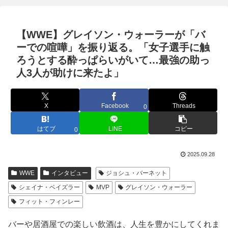
【WWE】グレイソン・ウォーラーが「バ
ーでの喧嘩」を振り返る。「女子選手に触
ろうとする酔っぱらいがいて…最強の助っ
人3人が助けに来たよ」
X
Facebook
Threads
0
はてブ
LINE
コピー
0
2025.09.28
WWE
インタビュー
ジョシュ・バーネット
シェイナ・ベイズラー
MVP
グレイソン・ウォーラー
フィット・フィンレー
バーや居酒屋での楽しい飲酒は、人生を豊かにしてくれま